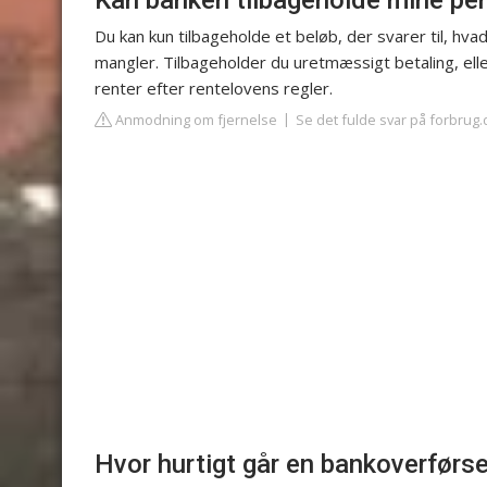
Du kan kun tilbageholde et beløb, der svarer til, hvad
mangler. Tilbageholder du uretmæssigt betaling, ell
renter efter rentelovens regler.
Anmodning om fjernelse
Se det fulde svar på forbrug.
Hvor hurtigt går en bankoverførs