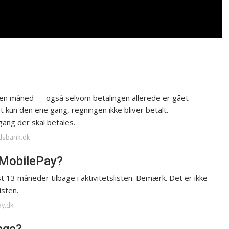
i en måned — også selvom betalingen allerede er gået
 kun den ene gang, regningen ikke bliver betalt.
gang der skal betales.
ndsbank.dk
 MobilePay?
t 13 måneder tilbage i aktivitetslisten. Bemærk. Det er ikke
isten.
ay.dk
nge?