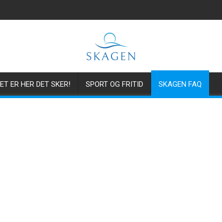
ET ER HER DET SKER!
SPORT OG FRITID
SKAGEN FAQ