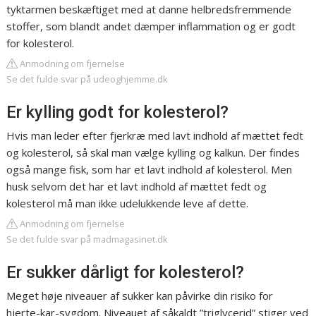
tyktarmen beskæftiget med at danne helbredsfremmende
stoffer, som blandt andet dæmper inflammation og er godt
for kolesterol.
Anmodning om fjernelse
Se det fulde svar på udeoghjemme.dk
Er kylling godt for kolesterol?
Hvis man leder efter fjerkræ med lavt indhold af mættet fedt
og kolesterol, så skal man vælge kylling og kalkun. Der findes
også mange fisk, som har et lavt indhold af kolesterol. Men
husk selvom det har et lavt indhold af mættet fedt og
kolesterol må man ikke udelukkende leve af dette.
Anmodning om fjernelse
Se det fulde svar på madmagasinet.dk
Er sukker dårligt for kolesterol?
Meget høje niveauer af sukker kan påvirke din risiko for
hjerte-kar-sygdom. Niveauet af såkaldt ”triglycerid” stiger ved