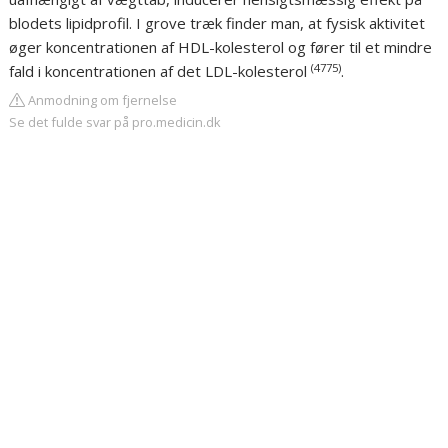
blodets lipidprofil. I grove træk finder man, at fysisk aktivitet
øger koncentrationen af HDL-kolesterol og fører til et mindre
(
4775
)
fald i koncentrationen af det LDL-kolesterol
.
Anmodning om fjernelse
Se det fulde svar på pro.medicin.dk