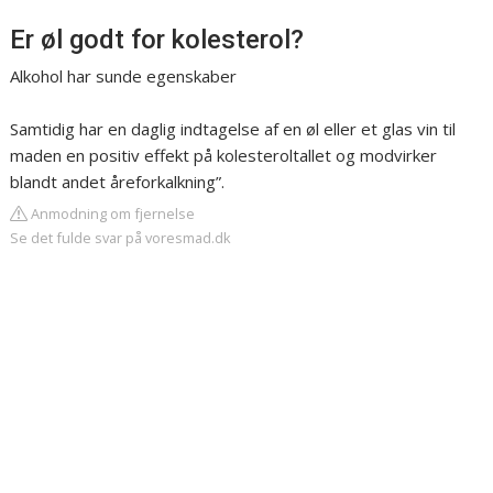
Er øl godt for kolesterol?
Alkohol har sunde egenskaber
Samtidig har en daglig indtagelse af en øl eller et glas vin til
maden en positiv effekt på kolesteroltallet og modvirker
blandt andet åreforkalkning”.
Anmodning om fjernelse
Se det fulde svar på voresmad.dk