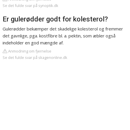
Se det fulde svar på synoptik.dk
Er gulerødder godt for kolesterol?
Gulerødder bekæmper det skadelige kolesterol og fremmer
det gavnlige, pga. kostfibre bl. a. pektin, som æbler også
indeholder en god mængde af.
Anmodning om fjernelse
Se det fulde svar på skagenonline.dk