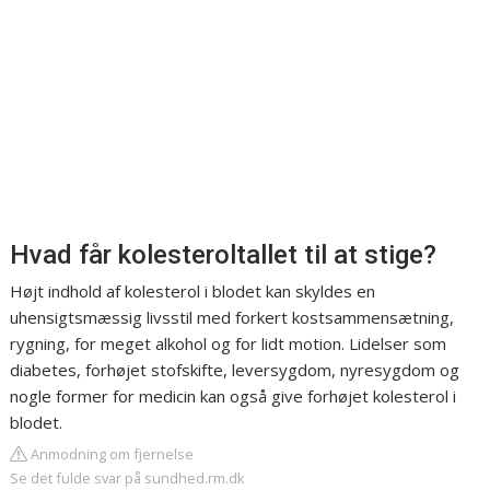
Hvad får kolesteroltallet til at stige?
Højt indhold af kolesterol i blodet kan skyldes en
uhensigtsmæssig livsstil med forkert kostsammensætning,
rygning, for meget alkohol og for lidt motion. Lidelser som
diabetes, forhøjet stofskifte, leversygdom, nyresygdom og
nogle former for medicin kan også give forhøjet kolesterol i
blodet.
Anmodning om fjernelse
Se det fulde svar på sundhed.rm.dk