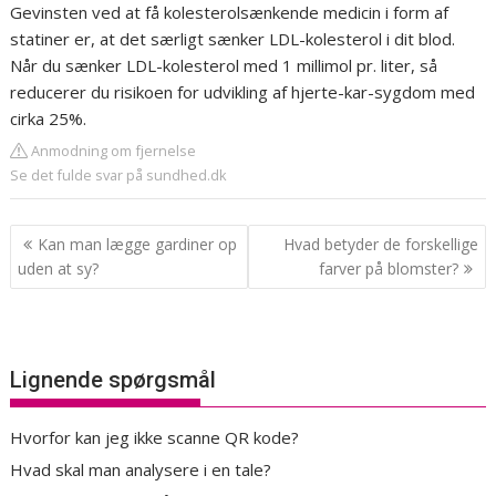
Gevinsten ved at få kolesterolsænkende medicin i form af
statiner er, at det særligt sænker LDL-kolesterol i dit blod.
Når du sænker LDL-kolesterol med 1 millimol pr. liter, så
reducerer du risikoen for udvikling af hjerte-kar-sygdom med
cirka 25%.
Anmodning om fjernelse
Se det fulde svar på sundhed.dk
Indlægsnavigation
Kan man lægge gardiner op
Hvad betyder de forskellige
uden at sy?
farver på blomster?
Lignende spørgsmål
Hvorfor kan jeg ikke scanne QR kode?
Hvad skal man analysere i en tale?