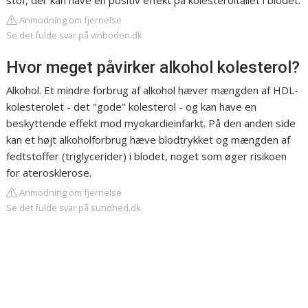
stof, der kan have en positiv effekt på kolesteroltallet i blodet.
Anmodning om fjernelse
Se det fulde svar på vinboden.dk
Hvor meget påvirker alkohol kolesterol?
Alkohol. Et mindre forbrug af alkohol hæver mængden af HDL-
kolesterolet - det "gode" kolesterol - og kan have en
beskyttende effekt mod myokardieinfarkt. På den anden side
kan et højt alkoholforbrug hæve blodtrykket og mængden af
fedtstoffer (triglycerider) i blodet, noget som øger risikoen
for aterosklerose.
Anmodning om fjernelse
Se det fulde svar på sundhed.dk