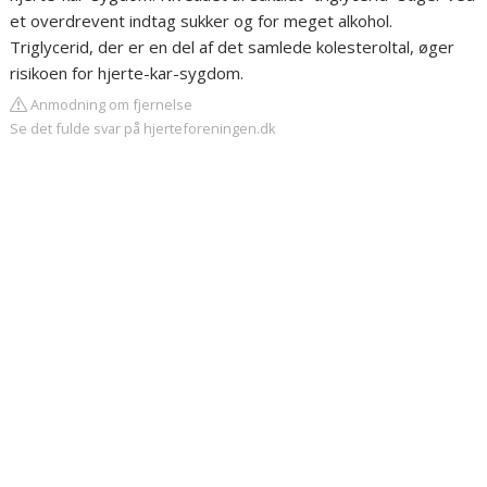
et overdrevent indtag sukker og for meget alkohol.
Triglycerid, der er en del af det samlede kolesteroltal, øger
risikoen for hjerte-kar-sygdom.
Anmodning om fjernelse
Se det fulde svar på hjerteforeningen.dk