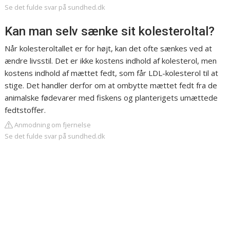
Se det fulde svar på sundhed.dk
Kan man selv sænke sit kolesteroltal?
Når kolesteroltallet er for højt, kan det ofte sænkes ved at
ændre livsstil. Det er ikke kostens indhold af kolesterol, men
kostens indhold af mættet fedt, som får LDL-kolesterol til at
stige. Det handler derfor om at ombytte mættet fedt fra de
animalske fødevarer med fiskens og planterigets umættede
fedtstoffer.
Anmodning om fjernelse
Se det fulde svar på sundhed.dk