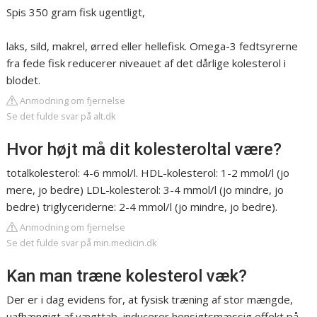
Spis 350 gram fisk ugentligt,
laks, sild, makrel, ørred eller hellefisk. Omega-3 fedtsyrerne
fra fede fisk reducerer niveauet af det dårlige kolesterol i
blodet.
Anmodning om fjernelse
Se det fulde svar på alt.dk
Hvor højt må dit kolesteroltal være?
totalkolesterol: 4-6 mmol/l. HDL-kolesterol: 1-2 mmol/l (jo
mere, jo bedre) LDL-kolesterol: 3-4 mmol/l (jo mindre, jo
bedre) triglyceriderne: 2-4 mmol/l (jo mindre, jo bedre).
Anmodning om fjernelse
Se det fulde svar på min.medicin.dk
Kan man træne kolesterol væk?
Der er i dag evidens for, at fysisk træning af stor mængde,
uafhængigt af vægttab, inducerer hensigtsmæssig effekt på