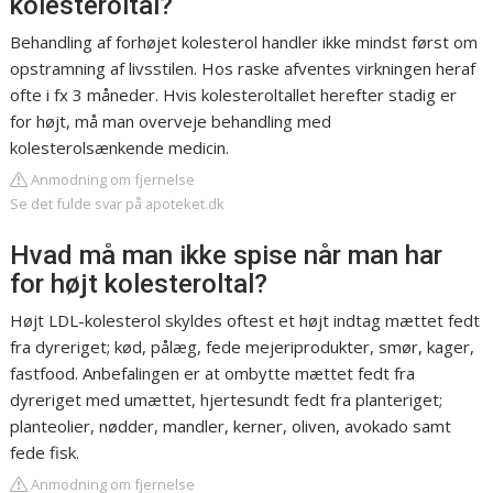
kolesteroltal?
Behandling af forhøjet kolesterol handler ikke mindst først om
opstramning af livsstilen. Hos raske afventes virkningen heraf
ofte i fx 3 måneder. Hvis kolesteroltallet herefter stadig er
for højt, må man overveje behandling med
kolesterolsænkende medicin.
Anmodning om fjernelse
Se det fulde svar på apoteket.dk
Hvad må man ikke spise når man har
for højt kolesteroltal?
Højt LDL-kolesterol skyldes oftest et højt indtag mættet fedt
fra dyreriget; kød, pålæg, fede mejeriprodukter, smør, kager,
fastfood. Anbefalingen er at ombytte mættet fedt fra
dyreriget med umættet, hjertesundt fedt fra planteriget;
planteolier, nødder, mandler, kerner, oliven, avokado samt
fede fisk.
Anmodning om fjernelse