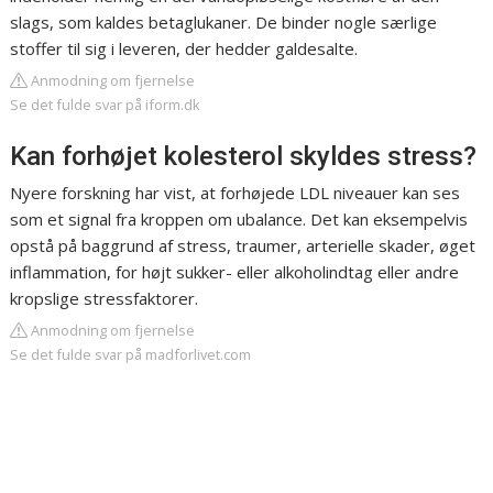
slags, som kaldes betaglukaner. De binder nogle særlige
stoffer til sig i leveren, der hedder galdesalte.
Anmodning om fjernelse
Se det fulde svar på iform.dk
Kan forhøjet kolesterol skyldes stress?
Nyere forskning har vist, at forhøjede LDL niveauer kan ses
som et signal fra kroppen om ubalance. Det kan eksempelvis
opstå på baggrund af stress, traumer, arterielle skader, øget
inflammation, for højt sukker- eller alkoholindtag eller andre
kropslige stressfaktorer.
Anmodning om fjernelse
Se det fulde svar på madforlivet.com