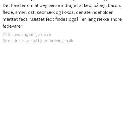
Det handler om at begrænse indtaget af kød, pålæg, bacon,
fløde, smør, ost, sødmælk og kokos, der alle indeholder
mættet fedt. Mættet fedt findes også i en lang række andre
fødevarer.
Anmodning om fjernelse
Se det fulde svar på hjerteforeningen.dk