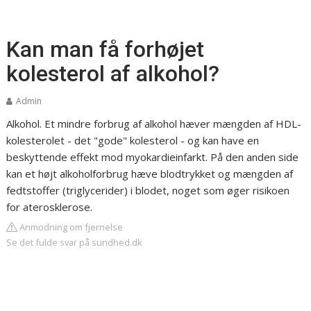
Kan man få forhøjet
kolesterol af alkohol?
Admin
Alkohol. Et mindre forbrug af alkohol hæver mængden af HDL-
kolesterolet - det "gode" kolesterol - og kan have en
beskyttende effekt mod myokardieinfarkt. På den anden side
kan et højt alkoholforbrug hæve blodtrykket og mængden af
fedtstoffer (triglycerider) i blodet, noget som øger risikoen
for aterosklerose.
Anmodning om fjernelse
Se det fulde svar på sundhed.dk