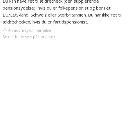
Du kan have ret til ældrecheck (den supplerende
pensionsydelse), hvis du er folkepensionist og bor i et
EU/EØS-land, Schweiz eller Storbritannien. Du har ikke ret til
ældrechecken, hvis du er førtidspensionist.
Anmodning om fjernelse
Se det fulde svar på borger.dk