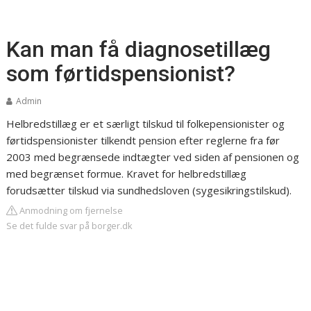
Kan man få diagnosetillæg
som førtidspensionist?
Admin
Helbredstillæg er et særligt tilskud til folkepensionister og
førtidspensionister tilkendt pension efter reglerne fra før
2003 med begrænsede indtægter ved siden af pensionen og
med begrænset formue. Kravet for helbredstillæg
forudsætter tilskud via sundhedsloven (sygesikringstilskud).
Anmodning om fjernelse
Se det fulde svar på borger.dk