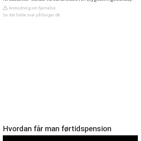
Anmodning om fjernelse
Se det fulde svar på borger.dk
Hvordan får man førtidspension