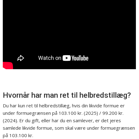
Hvornår har man ret til helbredstillæg?
Du har kun ret til helbredstillæg, hvis din likvide formue er
under formuegrænsen på 103.100 kr. (2025) / 99.200 kr.
(2024). Er du gift, eller har du en samlever, er det jeres
samlede likvide formue, som skal være under formuegrænsen
på 103.100 kr.