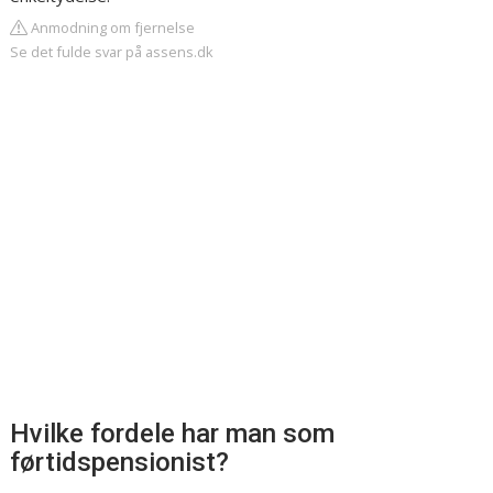
Anmodning om fjernelse
Se det fulde svar på assens.dk
Hvilke fordele har man som
førtidspensionist?