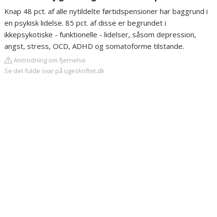
Knap 48 pct. af alle nytildelte førtidspensioner har baggrund i
en psykisk lidelse. 85 pct. af disse er begrundet i
ikkepsykotiske - funktionelle - lidelser, såsom depression,
angst, stress, OCD, ADHD og somatoforme tilstande.
Anmodning om fjernelse
Se det fulde svar på ugeskriftet.dk