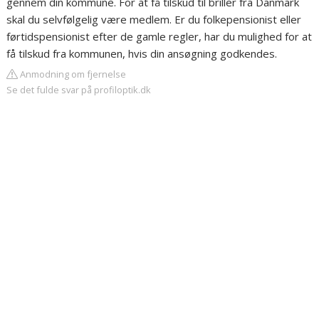
gennem din kommune. For at få tilskud til briller fra Danmark
skal du selvfølgelig være medlem. Er du folkepensionist eller
førtidspensionist efter de gamle regler, har du mulighed for at
få tilskud fra kommunen, hvis din ansøgning godkendes.
Anmodning om fjernelse
Se det fulde svar på profiloptik.dk