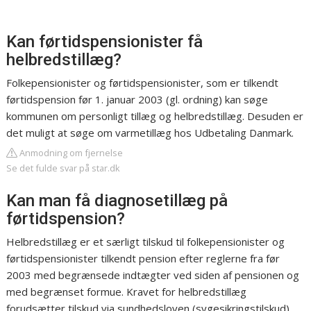
Kan førtidspensionister få
helbredstillæg?
Folkepensionister og førtidspensionister, som er tilkendt
førtidspension før 1. januar 2003 (gl. ordning) kan søge
kommunen om personligt tillæg og helbredstillæg. Desuden er
det muligt at søge om varmetillæg hos Udbetaling Danmark.
Anmodning om fjernelse
Se det fulde svar på star.dk
Kan man få diagnosetillæg på
førtidspension?
Helbredstillæg er et særligt tilskud til folkepensionister og
førtidspensionister tilkendt pension efter reglerne fra før
2003 med begrænsede indtægter ved siden af pensionen og
med begrænset formue. Kravet for helbredstillæg
forudsætter tilskud via sundhedsloven (sygesikringstilskud).