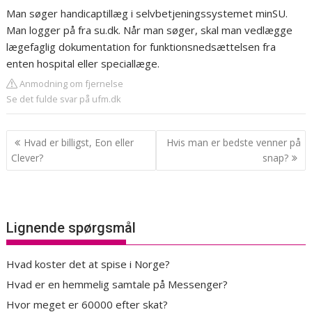
Man søger handicaptillæg i selvbetjeningssystemet minSU.
Man logger på fra su.dk. Når man søger, skal man vedlægge
lægefaglig dokumentation for funktionsnedsættelsen fra
enten hospital eller speciallæge.
Anmodning om fjernelse
Se det fulde svar på ufm.dk
Indlægsnavigation
Hvad er billigst, Eon eller
Hvis man er bedste venner på
Clever?
snap?
Lignende spørgsmål
Hvad koster det at spise i Norge?
Hvad er en hemmelig samtale på Messenger?
Hvor meget er 60000 efter skat?