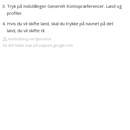
Tryk på Indstillinger Generelt Kontopræferencer. Land og
profiler.
Hvis du vil skifte land, skal du trykke på navnet på det
land, du vil skifte til.
Anmodning om fjernelse
Se det fulde svar på support.google.com