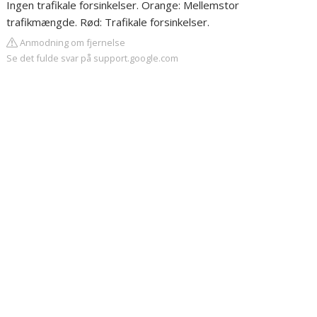
Ingen trafikale forsinkelser. Orange: Mellemstor
trafikmængde. Rød: Trafikale forsinkelser.
Anmodning om fjernelse
Se det fulde svar på support.google.com