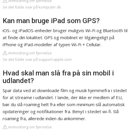
Anmodning om fjernelse
Se det fulde svar på komputer.dk
Kan man bruge iPad som GPS?
iOS- og iPadOS-enheder bruger muligvis Wi-Fi og Bluetooth til
at finde din lokalitet. GPS og mobilnet er tilgængeligt på
iPhone og iPad-modeller af typen Wi-Fi + Cellular.
Anmodning om fjernelse
Se det fulde svar på support.apple.com
Hvad skal man slå fra på sin mobil i
udlandet?
Spar data ved at downloade film og musik hjemmefra i stedet
for at streame i udlandet. I lande, der ikke er medlem af EU,
bør du slå roaming helt fra eller som minimum slå automatisk
opdateringer og notifikationer fra. Benyt i stedet wi-fi. Slå
roaming fra, allerede inden du ankommer.
Anmodning om fjernelse