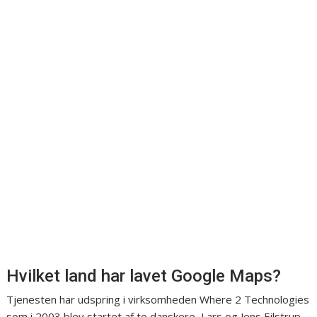
Hvilket land har lavet Google Maps?
Tjenesten har udspring i virksomheden Where 2 Technologies
som i 2003 blev startet af to danskere, Lars og Jens Eilstrup