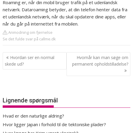
Roaming er, når din mobil bruger trafik på et udenlandsk
netværk. Dataroaming betyder, at din telefon henter data fra
et udenlandsk netværk, når du skal opdatere dine apps, eller
når du går på internettet fra mobilen.
Anmodning om fjernelse
Se det fulde svar på callme.dk
Indlægsnavigation
Hvordan ser en normal
Hvornår kan man søge om
skede ud?
permanent opholdstilladelse?
Lignende spørgsmål
Hvad er den naturlige aldring?
Hvor ligger Japan i forhold til de tektoniske plader?