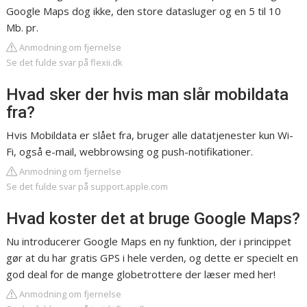
Google Maps dog ikke, den store datasluger og en 5 til 10
Mb. pr.
Anmodning om fjernelse
Se det fulde svar på flexii.dk
Hvad sker der hvis man slår mobildata
fra?
Hvis Mobildata er slået fra, bruger alle datatjenester kun Wi-
Fi, også e-mail, webbrowsing og push-notifikationer.
Anmodning om fjernelse
Se det fulde svar på support.apple.com
Hvad koster det at bruge Google Maps?
Nu introducerer Google Maps en ny funktion, der i princippet
gør at du har gratis GPS i hele verden, og dette er specielt en
god deal for de mange globetrottere der læser med her!
Anmodning om fjernelse