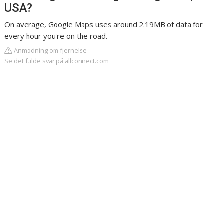
USA?
On average, Google Maps uses around 2.19MB of data for
every hour you're on the road.
Anmodning om fjernelse
Se det fulde svar på allconnect.com