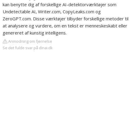
kan benytte dig af forskellige AI-detektorværktøjer som
Undetectable AI, Writer.com, CopyLeaks.com og
ZeroGPT.com. Disse værktøjer tilbyder forskellige metoder til
at analysere og vurdere, om en tekst er menneskeskabt eller
genereret af kunstig intelligens.
Anmodning om fjernelse
Se det fulde svar på dinai.dk