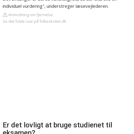
individuel vurdering", understreger læsevejlederen.
Anmodning om fjernelse
Se det fulde svar på folkeskolen.dk
Er det lovligt at bruge studienet til
eksamen?