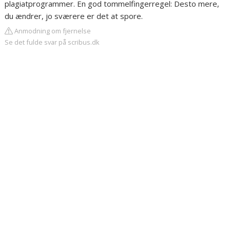
plagiatprogrammer. En god tommelfingerregel: Desto mere,
du ændrer, jo sværere er det at spore.
Anmodning om fjernelse
Se det fulde svar på scribus.dk