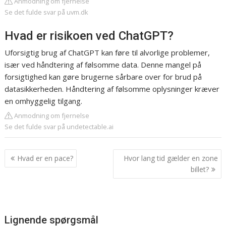
Anmodning om fjernelse
Se det fulde svar på uvm.dk
Hvad er risikoen ved ChatGPT?
Uforsigtig brug af ChatGPT kan føre til alvorlige problemer,
især ved håndtering af følsomme data. Denne mangel på
forsigtighed kan gøre brugerne sårbare over for brud på
datasikkerheden. Håndtering af følsomme oplysninger kræver
en omhyggelig tilgang.
Anmodning om fjernelse
Se det fulde svar på undetectable.ai
Indlægsnavigation
Hvad er en pace?
Hvor lang tid gælder en zone
billet?
Lignende spørgsmål