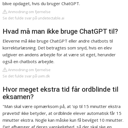
blive opdaget, hvis du bruger ChatGPT.
Anmodning om fjernelse
Se det fulde svar på undetectable.ai
Hvad må man ikke bruge ChatGPT til?
Eleverne må ikke bruge ChatGPT eller andre chatbots til
korrekturlæsning. Det betragtes som snyd, hvis en elev
udgiver en andens arbejde for at være sit eget, herunder
også en chatbots arbejde.
Anmodning om fjernelse
Se det fulde svar på uvm.dk
Hvor meget ekstra tid får ordblinde til
eksamen?
"Man skal være opmærksom på, at 'op til 15 minutter ekstra
prøvetid' ikke betyder, at ordblinde elever automatisk får 15
minutter ekstra. Nogle kan måske kun få bevilget 10 minutter.
Det afhænger af deres vanskelighed, så der skal ske en