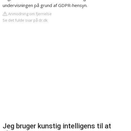
undervisningen på grund af GDPR-hensyn.
Anmodning om fjernelse
Se det fulde svar på dr.dk
Jeg bruger kunstig intelligens til at