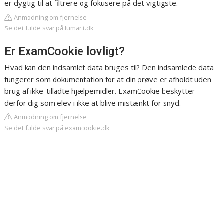
er dygtig til at filtrere og fokusere på det vigtigste.
Anmodning om fjernelse
Se det fulde svar på lumant.dk
Er ExamCookie lovligt?
Hvad kan den indsamlet data bruges til? Den indsamlede data
fungerer som dokumentation for at din prøve er afholdt uden
brug af ikke-tilladte hjælpemidler. ExamCookie beskytter
derfor dig som elev i ikke at blive mistænkt for snyd.
Anmodning om fjernelse
Se det fulde svar på examcookie.dk