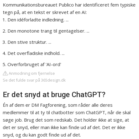
Kommunikationsbureauet Publico har identificeret fem typiske
tegn på, at en tekst er skrevet af en AI:
Den idéforladte indledning. ...
Den monotone trang til gentagelser. ...
Den stive struktur. ...
Det overfladiske indhold. ...
Overforbruget af 'AI-ord'
Anmodning om fjernelse
Se det fulde svar på 365design.dk
Er det snyd at bruge ChatGPT?
Én af dem er DM Fagforening, som råder alle deres
medlemmer til at ty til chatbotter som ChatGPT, når de skal
søge job. Brug det som redskab. Det holder ikke at sige, at
det er snyd, eller man ikke kan finde ud af det. Det er ikke
snyd, og du kan godt finde ud af det.