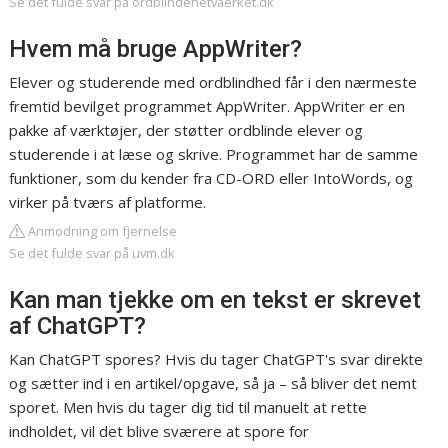
Se det fulde svar på ordblindenetvaerket.dk
Hvem må bruge AppWriter?
Elever og studerende med ordblindhed får i den nærmeste
fremtid bevilget programmet AppWriter. AppWriter er en
pakke af værktøjer, der støtter ordblinde elever og
studerende i at læse og skrive. Programmet har de samme
funktioner, som du kender fra CD-ORD eller IntoWords, og
virker på tværs af platforme.
Anmodning om fjernelse
Se det fulde svar på uvm.dk
Kan man tjekke om en tekst er skrevet
af ChatGPT?
Kan ChatGPT spores? Hvis du tager ChatGPT's svar direkte
og sætter ind i en artikel/opgave, så ja – så bliver det nemt
sporet. Men hvis du tager dig tid til manuelt at rette
indholdet, vil det blive sværere at spore for