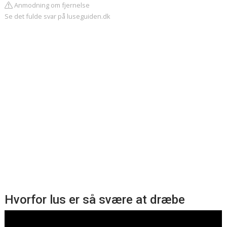
Anmodning om fjernelse
Se det fulde svar på luseguiden.dk
Hvorfor lus er så svære at dræbe