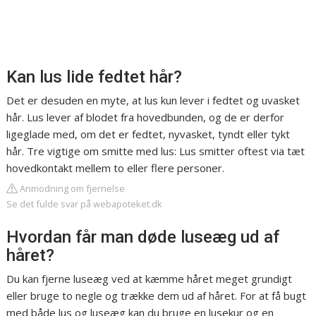
Kan lus lide fedtet hår?
Det er desuden en myte, at lus kun lever i fedtet og uvasket
hår. Lus lever af blodet fra hovedbunden, og de er derfor
ligeglade med, om det er fedtet, nyvasket, tyndt eller tykt
hår. Tre vigtige om smitte med lus: Lus smitter oftest via tæt
hovedkontakt mellem to eller flere personer.
Anmodning om fjernelse
Se det fulde svar på webapoteket.dk
Hvordan får man døde luseæg ud af
håret?
Du kan fjerne luseæg ved at kæmme håret meget grundigt
eller bruge to negle og trække dem ud af håret. For at få bugt
med både lus og luseæg kan du bruge en lusekur og en