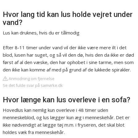
Hvor lang tid kan lus holde vejret under
vand?
Lus kan druknes, hvis du er tålmodig
Efter 8-11 timer under vand vil der ikke være mere ilt i det
blod, lusen har suget, og så vil den dø, hvis den da ikke er død
først af al den væske, den har ophobet i sine tarme, men som
den ikke kan komme af med på grund af de lukkede spirakler.
Anmodning om fjernelse
Se det fulde svar på samvirke.dk
Hvor længe kan lus overleve i en sofa?
Hovedlus kan nemlig kun overleve i 48 timer uden
menneskeblod, og lus lægger kun æg i menneskehår. Det er
ikke nødvendigt at lægge tøj m.m. i fryseren, det skal blot
holdes væk fra menneskehår.