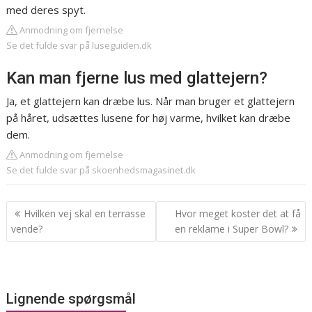
med deres spyt.
Anmodning om fjernelse
Se det fulde svar på luseguiden.dk
Kan man fjerne lus med glattejern?
Ja, et glattejern kan dræbe lus. Når man bruger et glattejern
på håret, udsættes lusene for høj varme, hvilket kan dræbe
dem.
Anmodning om fjernelse
Se det fulde svar på skoenhedsmagasinet.dk
Indlægsnavigation
Hvilken vej skal en terrasse
Hvor meget koster det at få
vende?
en reklame i Super Bowl?
Lignende spørgsmål