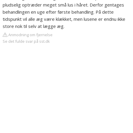
pludselig optræder meget små lus i håret. Derfor gentages
behandlingen en uge efter første behandling. På dette
tidspunkt vil alle æg være klækket, men lusene er endnu ikke
store nok til selv at lægge æg.
Anmodning om fjernelse
Se det fulde svar på sst.dk