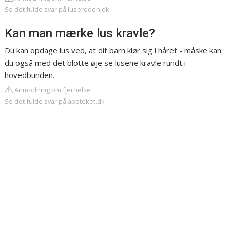
Se det fulde svar på lusereden.dk
Kan man mærke lus kravle?
Du kan opdage lus ved, at dit barn klør sig i håret - måske kan
du også med det blotte øje se lusene kravle rundt i
hovedbunden.
Anmodning om fjernelse
Se det fulde svar på apoteket.dk