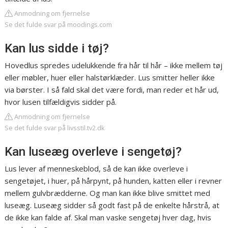
Anmodning om fjernelse
Se det fulde svar på moodings.com
Kan lus sidde i tøj?
Hovedlus spredes udelukkende fra hår til hår – ikke mellem tøj
eller møbler, huer eller halstørklæder. Lus smitter heller ikke
via børster. I så fald skal det være fordi, man reder et hår ud,
hvor lusen tilfældigvis sidder på.
Anmodning om fjernelse
Se det fulde svar på livsstil.tv2.dk
Kan luseæg overleve i sengetøj?
Lus lever af menneskeblod, så de kan ikke overleve i
sengetøjet, i huer, på hårpynt, på hunden, katten eller i revner
mellem gulvbrædderne. Og man kan ikke blive smittet med
luseæg. Luseæg sidder så godt fast på de enkelte hårstrå, at
de ikke kan falde af. Skal man vaske sengetøj hver dag, hvis