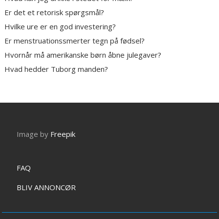
Er det et retorisk spørgsmål?
Hvilke ure er en god investering?
Er menstruationssmerter tegn på fødsel?
Hvornår må amerikanske børn åbne julegaver?
Hvad hedder Tuborg manden?
Image by
Freepik
FAQ
BLIV ANNONCØR