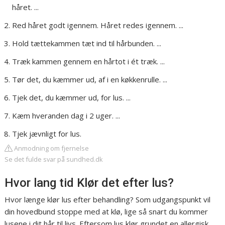
håret. ...
Red håret godt igennem. Håret redes igennem. ...
Hold tættekammen tæt ind til hårbunden. ...
Træk kammen gennem en hårtot i ét træk. ...
Tør det, du kæmmer ud, af i en køkkenrulle. ...
Tjek det, du kæmmer ud, for lus. ...
Kæm hveranden dag i 2 uger. ...
Tjek jævnligt for lus.
Anmodning om fjernelse
Se det fulde svar på sundhed.dk
Hvor lang tid Klør det efter lus?
Hvor længe klør lus efter behandling? Som udgangspunkt vil
din hovedbund stoppe med at klø, lige så snart du kommer
lusene i dit hår til livs. Eftersom lus klør grundet en allergisk