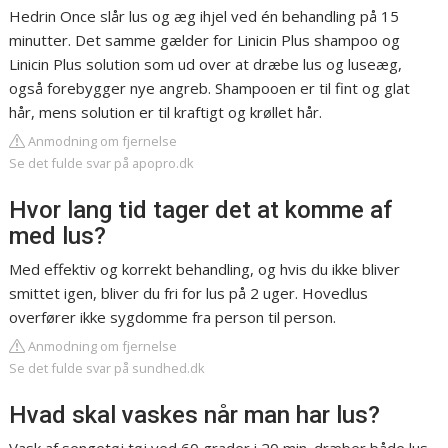
Hedrin Once slår lus og æg ihjel ved én behandling på 15
minutter. Det samme gælder for Linicin Plus shampoo og
Linicin Plus solution som ud over at dræbe lus og luseæg,
også forebygger nye angreb. Shampooen er til fint og glat
hår, mens solution er til kraftigt og krøllet hår.
Anmodning om fjernelse
Se det fulde svar på apopro.dk
Hvor lang tid tager det at komme af
med lus?
Med effektiv og korrekt behandling, og hvis du ikke bliver
smittet igen, bliver du fri for lus på 2 uger. Hovedlus
overfører ikke sygdomme fra person til person.
Anmodning om fjernelse
Se det fulde svar på sundhed.dk
Hvad skal vaskes når man har lus?