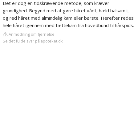
Det er dog en tidskrævende metode, som kræver
grundighed. Begynd med at gøre håret vådt, hæld balsam i,
og red håret med almindelig kam eller børste. Herefter redes
hele håret igennem med tættekam fra hovedbund til hårspids.
Anmodning om fjernelse
Se det fulde svar på apoteket.dk