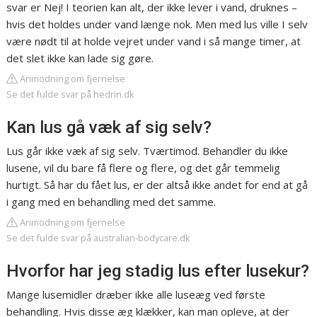
svar er Nej! I teorien kan alt, der ikke lever i vand, druknes –
hvis det holdes under vand længe nok. Men med lus ville I selv
være nødt til at holde vejret under vand i så mange timer, at
det slet ikke kan lade sig gøre.
Anmodning om fjernelse
Se det fulde svar på hedrin.dk
Kan lus gå væk af sig selv?
Lus går ikke væk af sig selv. Tværtimod. Behandler du ikke
lusene, vil du bare få flere og flere, og det går temmelig
hurtigt. Så har du fået lus, er der altså ikke andet for end at gå
i gang med en behandling med det samme.
Anmodning om fjernelse
Se det fulde svar på australian-bodycare.dk
Hvorfor har jeg stadig lus efter lusekur?
Mange lusemidler dræber ikke alle luseæg ved første
behandling. Hvis disse æg klækker, kan man opleve, at der