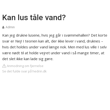
Kan lus tåle vand?
Admin
Kan jeg drukne lusene, hvis jeg går i svømmehallen? Det korte
svar er Nej! I teorien kan alt, der ikke lever i vand, druknes –
hvis det holdes under vand længe nok. Men med lus ville I selv
være nødt til at holde vejret under vand i så mange timer, at
det slet ikke kan lade sig gøre.
Anmodning om fjernelse
Se det fulde svar på hedrin.dk