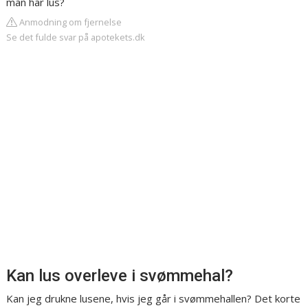
man har lus?
Anmodning om fjernelse
Se det fulde svar på apotekets.dk
Kan lus overleve i svømmehal?
Kan jeg drukne lusene, hvis jeg går i svømmehallen? Det korte