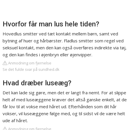
Hvorfor får man lus hele tiden?
Hovedlus smitter ved tæt kontakt mellem børn, samt ved
bytning af huer og hårbørster. Fladlus smitter som regel ved
seksuel kontakt, men den kan også overføres indirekte via tøj,
og den kan findes i øjenbryn eller øjenvipper.
Anmodning om fjernelse
Se det fulde svar på sundhed.dk
Hvad dræber luseæg?
Det kan lade sig gøre, men det er langt fra nemt. For at slippe
helt af med luseæggene kræver det altså ganske enkelt, at de
får lov til at vokse med håret ud. Efterhånden som dit hår
vokser, vil luseæggene følge med, og til sidst vil de være helt
ude af håret.
Anmodning om fjernelse