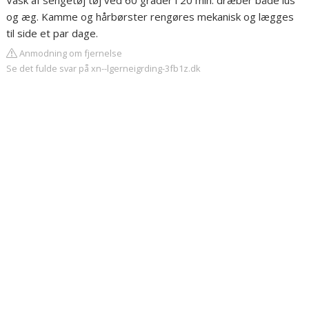
Vask af sengetøj tøj ved 60 grader i 20 min. dræber både lus
og æg. Kamme og hårbørster rengøres mekanisk og lægges
til side et par dage.
Anmodning om fjernelse
Se det fulde svar på xn--lgerneigrding-3fb1z.dk