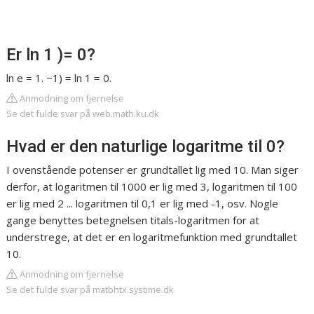
Er ln 1 )= 0?
ln e = 1. −1) = ln 1 = 0.
Anmodning om fjernelse
Se det fulde svar på web.math.ku.dk
Hvad er den naturlige logaritme til 0?
I ovenstående potenser er grundtallet lig med 10. Man siger
derfor, at logaritmen til 1000 er lig med 3, logaritmen til 100
er lig med 2 ... logaritmen til 0,1 er lig med -1, osv. Nogle
gange benyttes betegnelsen titals-logaritmen for at
understrege, at det er en logaritmefunktion med grundtallet
10.
Anmodning om fjernelse
Se det fulde svar på matbhtx.systime.dk