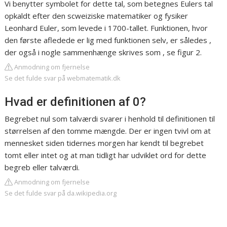
Vi benytter symbolet for dette tal, som betegnes Eulers tal
opkaldt efter den scweiziske matematiker og fysiker
Leonhard Euler, som levede i 1700-tallet. Funktionen, hvor
den første afledede er lig med funktionen selv, er således ,
der også i nogle sammenhænge skrives som , se figur 2.
Anmodning om fjernelse
Se det fulde svar på webmatematik.dk
Hvad er definitionen af 0?
Begrebet nul som talværdi svarer i henhold til definitionen til
størrelsen af den tomme mængde. Der er ingen tvivl om at
mennesket siden tidernes morgen har kendt til begrebet
tomt eller intet og at man tidligt har udviklet ord for dette
begreb eller talværdi.
Anmodning om fjernelse
Se det fulde svar på da.wikipedia.org