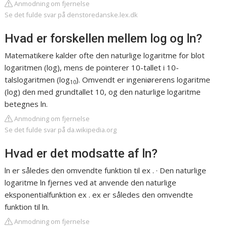
Anmodning om fjernelse
Se det fulde svar på denstoredanske.lex.dk
Hvad er forskellen mellem log og ln?
Matematikere kalder ofte den naturlige logaritme for blot
logaritmen (log), mens de pointerer 10-tallet i 10-
talslogaritmen (log
). Omvendt er ingeniørerens logaritme
10
(log) den med grundtallet 10, og den naturlige logaritme
betegnes ln.
Anmodning om fjernelse
Se det fulde svar på da.wikipedia.org
Hvad er det modsatte af ln?
ln er således den omvendte funktion til ex . · Den naturlige
logaritme ln fjernes ved at anvende den naturlige
eksponentialfunktion ex . ex er således den omvendte
funktion til ln.
Anmodning om fjernelse