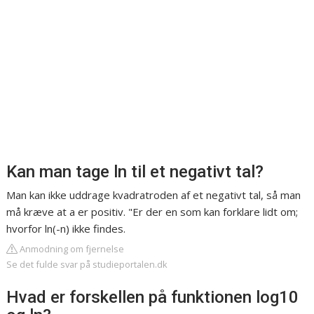
Kan man tage ln til et negativt tal?
Man kan ikke uddrage kvadratroden af et negativt tal, så man
må kræve at a er positiv. "Er der en som kan forklare lidt om;
hvorfor ln(-n) ikke findes.
Anmodning om fjernelse
Se det fulde svar på studieportalen.dk
Hvad er forskellen på funktionen log10