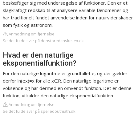
beskæftiger sig med undersøgelse af funktioner. Den er et
slagkraftigt redskab til at analysere variable fænomener og
har traditionelt fundet anvendelse inden for naturvidenskaber
som fysik og astronomi.
Anmodning om fjernelse
Se det fulde svar på denstoredanske.lex.dk
Hvad er den naturlige
eksponentialfunktion?
For den naturlige logaritme er grundtallet e, og der gælder
derfor ln(ex)=x for alle x∈R. Den naturlige logaritme er
voksende og har dermed en omvendt funktion. Det er denne
funktion, vi kalder den naturlige eksponentialfunktion.
Anmodning om fjernelse
Se det fulde svar på spelledoutmath.dk