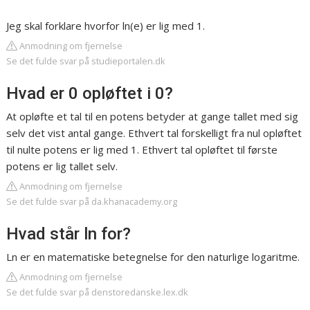
Jeg skal forklare hvorfor ln(e) er lig med 1.
Anmodning om fjernelse
Se det fulde svar på studieportalen.dk
Hvad er 0 opløftet i 0?
At opløfte et tal til en potens betyder at gange tallet med sig
selv det vist antal gange. Ethvert tal forskelligt fra nul opløftet
til nulte potens er lig med 1. Ethvert tal opløftet til første
potens er lig tallet selv.
Anmodning om fjernelse
Se det fulde svar på da.khanacademy.org
Hvad står ln for?
Ln er en matematiske betegnelse for den naturlige logaritme.
Anmodning om fjernelse
Se det fulde svar på denstoredanske.lex.dk