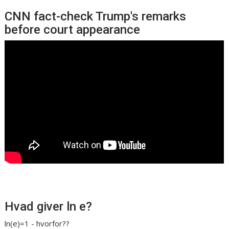
CNN fact-check Trump's remarks
before court appearance
Hvad giver ln e?
ln(e)=1 - hvorfor??