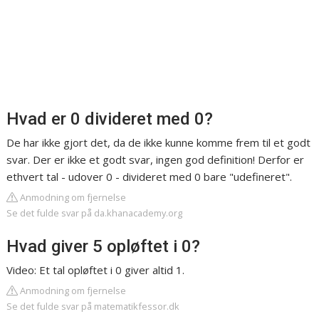
Hvad er 0 divideret med 0?
De har ikke gjort det, da de ikke kunne komme frem til et godt
svar. Der er ikke et godt svar, ingen god definition! Derfor er
ethvert tal - udover 0 - divideret med 0 bare "udefineret".
Anmodning om fjernelse
Se det fulde svar på da.khanacademy.org
Hvad giver 5 opløftet i 0?
Video: Et tal opløftet i 0 giver altid 1.
Anmodning om fjernelse
Se det fulde svar på matematikfessor.dk