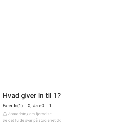
Hvad giver ln til 1?
Fx er ln(1) = 0, da e0 = 1.
Anmodning om fjernelse
Se det fulde svar på studienet.dk