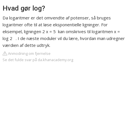
Hvad gør log?
Da logaritmer er det omvendte af potenser, så bruges
logaritmer ofte til at løse eksponentielle ligninger. For
eksempel, ligningen 2 x = 5 ‍ kan omskrives til logaritmen x =
log 2 ⁡ ‍ . I de næste moduler vil du lære, hvordan man udregner
værdien af dette udtryk.
Anmodning om fjernelse
Se det fulde svar på da.khanacademy.org