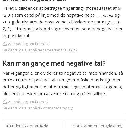
Tallet 0 tillader os at betragte "ingenting" (fx resultatet af 6-
(2∙3)) som et tal på linje med de negative heltal, ..., -3, -2 og
-1, og de tilsvarende positive heltal (kaldet de naturlige tal) 1,
2, 3, ...; tallet nul selv betragtes hverken som et negativt eller
et positivt tal.
Anmodning om fjernelse
Se det fulde svar på denstoredanske.lex.dk
Kan man gange med negative tal?
Når vi ganger eller dividerer to negative tal med hinanden, så
er resultatet et positivt tal. Det lyder måske mærkeligt, men
det er vigtigt at huske, at et minustegn i matematik, egentlig
blot er en besked om at ændre retning på en tallinje.
Anmodning om fjernelse
Se det fulde svar på da.khanacademy.org
Indlægsnavigation
Er det sikkert at føde
Hvor stammer længdespring