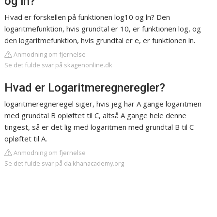
og ln?
Hvad er forskellen på funktionen log10 og ln? Den
logaritmefunktion, hvis grundtal er 10, er funktionen log, og
den logaritmefunktion, hvis grundtal er e, er funktionen ln.
Anmodning om fjernelse
Se det fulde svar på skagenonline.dk
Hvad er Logaritmeregneregler?
logaritmeregneregel siger, hvis jeg har A gange logaritmen
med grundtal B opløftet til C, altså A gange hele denne
tingest, så er det lig med logaritmen med grundtal B til C
opløftet til A.
Anmodning om fjernelse
Se det fulde svar på da.khanacademy.org