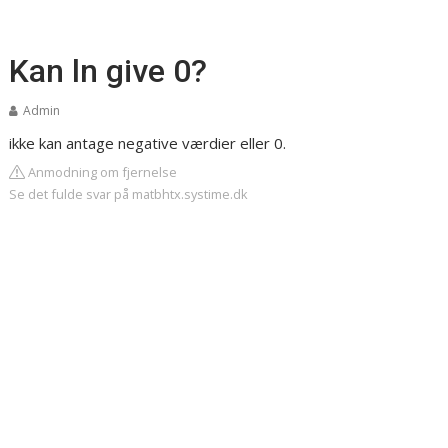
Kan ln give 0?
Admin
ikke kan antage negative værdier eller 0.
Anmodning om fjernelse
Se det fulde svar på matbhtx.systime.dk