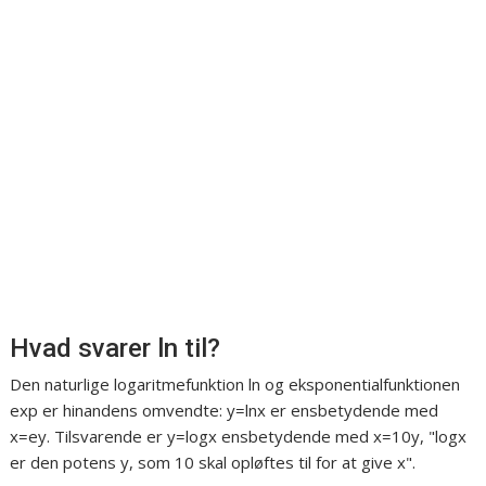
Hvad svarer ln til?
Den naturlige logaritmefunktion ln og eksponentialfunktionen
exp er hinandens omvendte: y=lnx er ensbetydende med
x=ey. Tilsvarende er y=logx ensbetydende med x=10y, "logx
er den potens y, som 10 skal opløftes til for at give x".