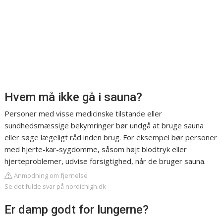
Hvem må ikke gå i sauna?
Personer med visse medicinske tilstande eller
sundhedsmæssige bekymringer bør undgå at bruge sauna
eller søge lægeligt råd inden brug. For eksempel bør personer
med hjerte-kar-sygdomme, såsom højt blodtryk eller
hjerteproblemer, udvise forsigtighed, når de bruger sauna.
Anmodning om fjernelse
Se det fulde svar på nordichigh.dk
Er damp godt for lungerne?