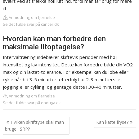
svært ved at trække nok luft ind, fordi man får brug for mere
ilt.
Anmodning om fjernelse
Se det fulde svar på cancer.dk
Hvordan kan man forbedre den
maksimale iltoptagelse?
Intervaltræning indebærer skiftevis perioder med høj
intensitet og lav intensitet. Dette kan forbedre både din VO2
max og din laktat-tolerance. For eksempel kan du løbe eller
cykle hårdt i 3-5 minutter, efterfulgt af 2-3 minutters let
jogging eller cykling, og gentage dette i 30-40 minutter.
Anmodning om fjernelse
Se det fulde svar på enduga.dk
Indlægsnavigation
Hvilken skrifttype skal man
Kan katte fryse?
bruge i SRP?