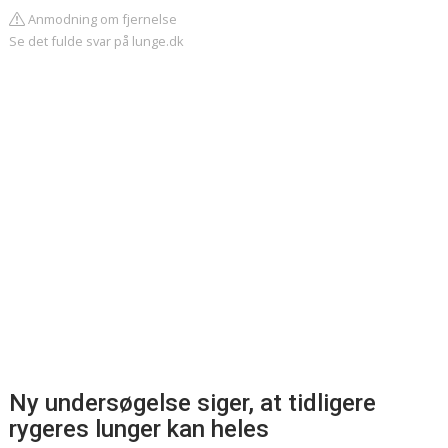
Anmodning om fjernelse
Se det fulde svar på lunge.dk
Ny undersøgelse siger, at tidligere
rygeres lunger kan heles