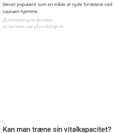
blevet populære som en måde at nyde fordelene ved
saunaen hjemme.
Anmodning om fjernelse
Se det fulde svar på nordichigh.dk
Kan man træne sin vitalkapacitet?