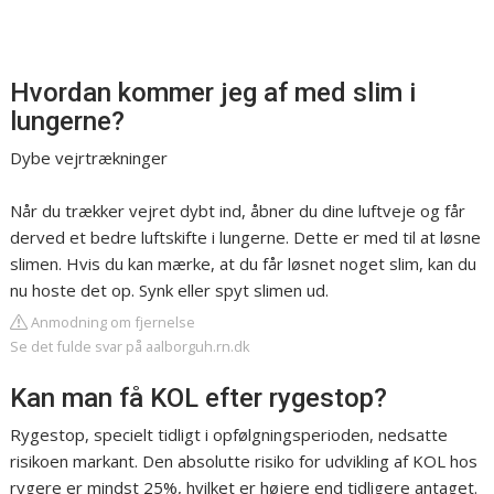
Hvordan kommer jeg af med slim i
lungerne?
Dybe vejrtrækninger
Når du trækker vejret dybt ind, åbner du dine luftveje og får
derved et bedre luftskifte i lungerne. Dette er med til at løsne
slimen. Hvis du kan mærke, at du får løsnet noget slim, kan du
nu hoste det op. Synk eller spyt slimen ud.
Anmodning om fjernelse
Se det fulde svar på aalborguh.rn.dk
Kan man få KOL efter rygestop?
Rygestop, specielt tidligt i opfølgningsperioden, nedsatte
risikoen markant. Den absolutte risiko for udvikling af KOL hos
rygere er mindst 25%, hvilket er højere end tidligere antaget.