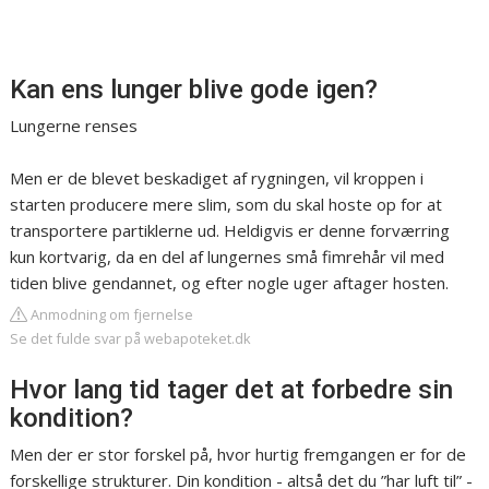
Kan ens lunger blive gode igen?
Lungerne renses
Men er de blevet beskadiget af rygningen, vil kroppen i
starten producere mere slim, som du skal hoste op for at
transportere partiklerne ud. Heldigvis er denne forværring
kun kortvarig, da en del af lungernes små fimrehår vil med
tiden blive gendannet, og efter nogle uger aftager hosten.
Anmodning om fjernelse
Se det fulde svar på webapoteket.dk
Hvor lang tid tager det at forbedre sin
kondition?
Men der er stor forskel på, hvor hurtig fremgangen er for de
forskellige strukturer. Din kondition - altså det du ”har luft til” -