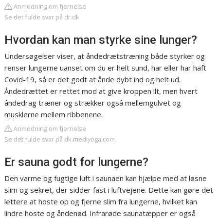
Anmodning om fjernelse
Se det fulde svar på dr.dk
Hvordan kan man styrke sine lunger?
Undersøgelser viser, at åndedrætstræning både styrker og
renser lungerne uanset om du er helt sund, har eller har haft
Covid-19, så er det godt at ånde dybt ind og helt ud.
Åndedrættet er rettet mod at give kroppen ilt, men hvert
åndedrag træner og strækker også mellemgulvet og
musklerne mellem ribbenene.
Anmodning om fjernelse
Se det fulde svar på dk.mediyoga.com
Er sauna godt for lungerne?
Den varme og fugtige luft i saunaen kan hjælpe med at løsne
slim og sekret, der sidder fast i luftvejene. Dette kan gøre det
lettere at hoste op og fjerne slim fra lungerne, hvilket kan
lindre hoste og åndenød. Infrarøde saunatæpper er også