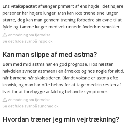
Ens vitalkapacitet afhænger primært af ens højde, idet højere
personer har højere lunger. Man kan ikke træne sine lunger
større, dog kan man gennem træning forbedre sin evne til at
fylde og tømme lunger med veltrænede åndedrætsmuskler.
Anmodning om fjernelse
Se det fulde svar på inspo.dk
Kan man slippe af med astma?
Børn med mild astma har en god prognose. Hos næsten
halvdelen svinder astmaen i en årrække og hos nogle for altid,
når børnene når skolealderen. Blandt voksne er astma ofte
kronisk, og man har ofte behov for at tage medicin resten af
livet for at forebygge anfald og behandle symptomer.
Anmodning om fjernelse
Se det fulde svar på sundhed.dk
Hvordan træner jeg min vejrtrækning?