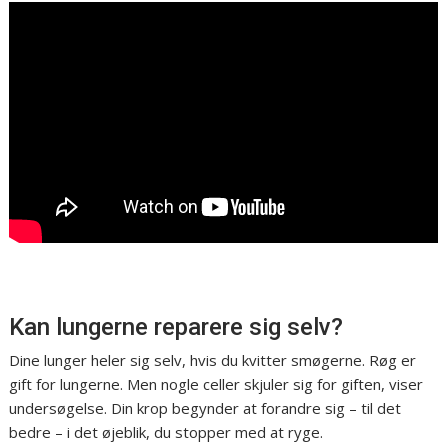
Kan lungerne reparere sig selv?
Dine lunger heler sig selv, hvis du kvitter smøgerne. Røg er
gift for lungerne. Men nogle celler skjuler sig for giften, viser
undersøgelse. Din krop begynder at forandre sig – til det
bedre – i det øjeblik, du stopper med at ryge.