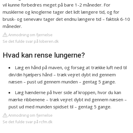
vil kunne forbedres meget på bare 1-2 måneder. For
musklerne og knoglerne tager det lidt længere tid, og for
brusk- og senevæv tager det endnu længere tid – faktisk 6-10
måneder.
Anmodning om fjernelse
Se det fulde svar på loberen.dk
Hvad kan rense lungerne?
Læg en hånd på maven, og forsøg at trække luft ned til
din/din hjælpers hånd – træk vejret dybt ind gennem
næsen – pust ud gennem munden – gentag 5 gange.
Læg hænderne på hver side af kroppen, hvor du kan
mærke ribbenene – træk vejret dybt ind gennem næsen –
pust ud med munden spidset til – gentag 5 gange.
Anmodning om fjernelse
Se det fulde svar på rcfm.dk