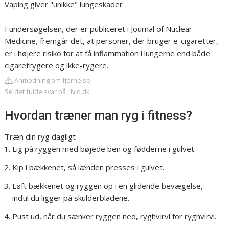
Vaping giver "unikke" lungeskader
I undersøgelsen, der er publiceret i Journal of Nuclear
Medicine, fremgår det, at personer, der bruger e-cigaretter,
er i højere risiko for at få inflammation i lungerne end både
cigaretrygere og ikke-rygere.
Anmodning om fjernelse
Se det fulde svar på illvid.dk
Hvordan træner man ryg i fitness?
Træn din ryg dagligt
Lig på ryggen med bøjede ben og fødderne i gulvet.
Kip i bækkenet, så lænden presses i gulvet.
Løft bækkenet og ryggen op i en glidende bevægelse,
indtil du ligger på skulderbladene.
Pust ud, når du sænker ryggen ned, ryghvirvl for ryghvirvl.