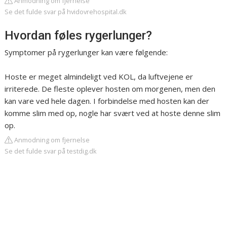
Anmodning om fjernelse
Se det fulde svar på hvidovrehospital.dk
Hvordan føles rygerlunger?
Symptomer på rygerlunger kan være følgende:
Hoste er meget almindeligt ved KOL, da luftvejene er
irriterede. De fleste oplever hosten om morgenen, men den
kan vare ved hele dagen. I forbindelse med hosten kan der
komme slim med op, nogle har svært ved at hoste denne slim
op.
Anmodning om fjernelse
Se det fulde svar på testdig.dk