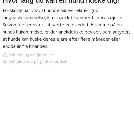
Hvor lang tid kan en hund huske dig?
Forskning har vist, at hunde har en relativt god
langtidshukommelse, især når det kommer til deres ejere.
Selvom det er svært at sætte en præcis tidsramme på en
hunds hukommelse, er der anekdotiske beviser, som antyder,
at hunde kan huske deres ejere efter flere måneder eller
endda år fra hinanden.
Anmodning om fjernelse
Se det fulde svar på gladforhund.dk