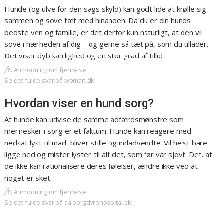
Hunde (og ulve for den sags skyld) kan godt lide at krølle sig
sammen og sove tæt med hinanden. Da du er din hunds
bedste ven og familie, er det derfor kun naturligt, at den vil
sove i nærheden af dig – og gerne så tæt på, som du tillader.
Det viser dyb kærlighed og en stor grad af tillid.
Anmodning om fjernelse
Se det fulde svar på woman.dk
Hvordan viser en hund sorg?
At hunde kan udvise de samme adfærdsmønstre som
mennesker i sorg er et faktum. Hunde kan reagere med
nedsat lyst til mad, bliver stille og indadvendte. Vil helst bare
ligge ned og mister lysten til alt det, som før var sjovt. Det, at
de ikke kan rationalisere deres følelser, ændre ikke ved at
noget er sket.
Anmodning om fjernelse
Se det fulde svar på aalborgdyrehospital.dk