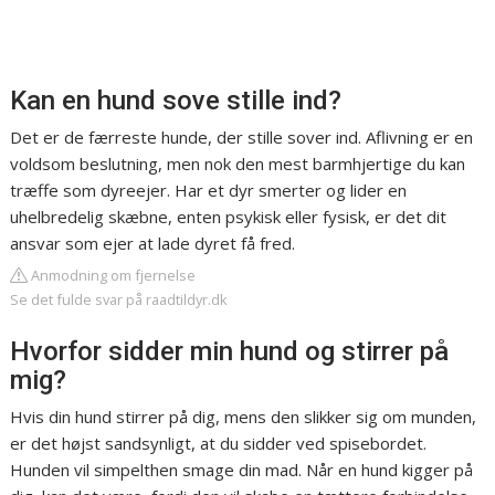
Kan en hund sove stille ind?
Det er de færreste hunde, der stille sover ind. Aflivning er en
voldsom beslutning, men nok den mest barmhjertige du kan
træffe som dyreejer. Har et dyr smerter og lider en
uhelbredelig skæbne, enten psykisk eller fysisk, er det dit
ansvar som ejer at lade dyret få fred.
Anmodning om fjernelse
Se det fulde svar på raadtildyr.dk
Hvorfor sidder min hund og stirrer på
mig?
Hvis din hund stirrer på dig, mens den slikker sig om munden,
er det højst sandsynligt, at du sidder ved spisebordet.
Hunden vil simpelthen smage din mad. Når en hund kigger på