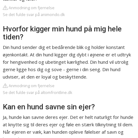
Anmodning om fjernelse
Se det fulde svar på animondo.dk
Hvorfor kigger min hund på mig hele
tiden?
Din hund sender dig et bedårende blik og holder konstant
øjenkontakt. At din hund kigger dig dybt i øjnene er et udtryk
for hengivenhed og ubetinget kærlighed. Din hund vil utrolig
gerne ligge hos dig og sove - gerne i din seng. Din hund
udviser, at den er loyal og beskyttende.
Anmodning om fjernelse
Se det fulde svar på altomfrontline.dk
Kan en hund savne sin ejer?
Ja, hunde kan savne deres ejer. Det er helt naturligt for hunde
at knytte sig til deres ejer og føle en stærk tilknytning til dem.
Når ejeren er væk, kan hunden opleve følelser af savn og