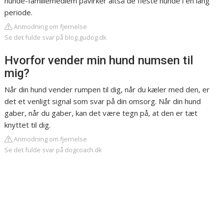
hunde-familiemedlem påvirker altså de fleste hunde i en lang
periode.
Anmodning om fjernelse
Se det fulde svar på blog.gudog.dk
Hvorfor vender min hund numsen til
mig?
Når din hund vender rumpen til dig, når du kæler med den, er
det et venligt signal som svar på din omsorg. Når din hund
gaber, når du gaber, kan det være tegn på, at den er tæt
knyttet til dig.
Anmodning om fjernelse
Se det fulde svar på dogcoach.dk