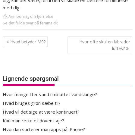
dig, kan det være, fordi den vil skabe en tættere forbindelse
med dig.
Anmodning om fjernelse
Se det fulde svar på femina.dk
Indlægsnavigation
Hvad betyder M9?
Hvor ofte skal en labrador
luftes?
Lignende spørgsmål
Hvor mange liter vand i minuttet vandslange?
Hvad bruges grøn sæbe til?
Hvad vil det sige at være kontinuert?
Kan man rette et dovent øje?
Hvordan sorterer man apps på iPhone?