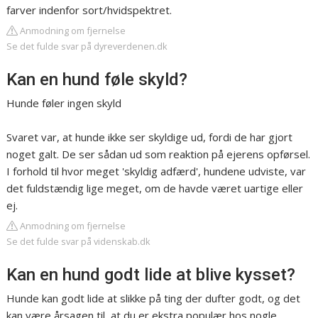
farver indenfor sort/hvidspektret.
Anmodning om fjernelse
Se det fulde svar på dyreverdenen.dk
Kan en hund føle skyld?
Hunde føler ingen skyld
Svaret var, at hunde ikke ser skyldige ud, fordi de har gjort
noget galt. De ser sådan ud som reaktion på ejerens opførsel.
I forhold til hvor meget 'skyldig adfærd', hundene udviste, var
det fuldstændig lige meget, om de havde været uartige eller
ej.
Anmodning om fjernelse
Se det fulde svar på videnskab.dk
Kan en hund godt lide at blive kysset?
Hunde kan godt lide at slikke på ting der dufter godt, og det
kan være årsagen til, at du er ekstra populær hos nogle