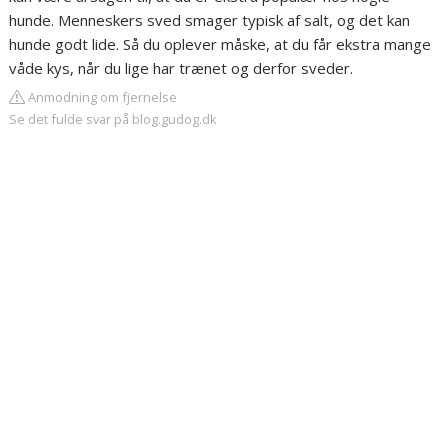
hunde. Menneskers sved smager typisk af salt, og det kan
hunde godt lide. Så du oplever måske, at du får ekstra mange
våde kys, når du lige har trænet og derfor sveder.
Anmodning om fjernelse
Se det fulde svar på blog.gudog.dk