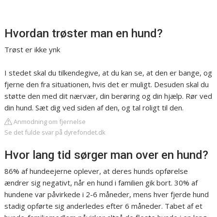
Hvordan trøster man en hund?
Trøst er ikke ynk
I stedet skal du tilkendegive, at du kan se, at den er bange, og
fjerne den fra situationen, hvis det er muligt. Desuden skal du
støtte den med dit nærvær, din berøring og din hjælp. Rør ved
din hund. Sæt dig ved siden af den, og tal roligt til den.
Anmodning om fjernelse
Se det fulde svar på dyrefondet.dk
Hvor lang tid sørger man over en hund?
86% af hundeejerne oplever, at deres hunds opførelse
ændrer sig negativt, når en hund i familien gik bort. 30% af
hundene var påvirkede i 2-6 måneder, mens hver fjerde hund
stadig opførte sig anderledes efter 6 måneder. Tabet af et