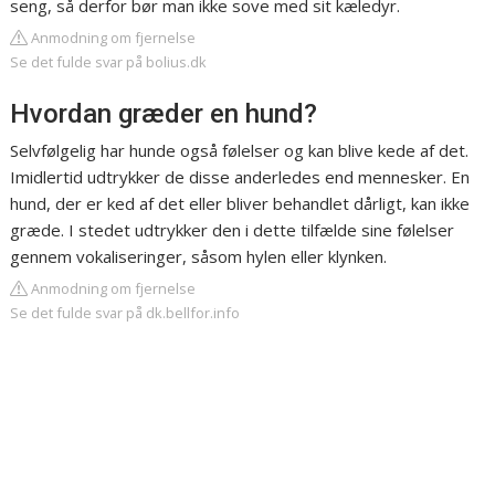
seng, så derfor bør man ikke sove med sit kæledyr.
Anmodning om fjernelse
Se det fulde svar på bolius.dk
Hvordan græder en hund?
Selvfølgelig har hunde også følelser og kan blive kede af det.
Imidlertid udtrykker de disse anderledes end mennesker. En
hund, der er ked af det eller bliver behandlet dårligt, kan ikke
græde. I stedet udtrykker den i dette tilfælde sine følelser
gennem vokaliseringer, såsom hylen eller klynken.
Anmodning om fjernelse
Se det fulde svar på dk.bellfor.info