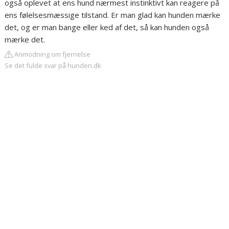
også oplevet at ens hund nærmest instinktivt kan reagere på
ens følelsesmæssige tilstand. Er man glad kan hunden mærke
det, og er man bange eller ked af det, så kan hunden også
mærke det.
Anmodning om fjernelse
Se det fulde svar på hunden.dk