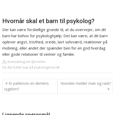
Hvornår skal et barn til psykolog?
Der kan være forskellige grunde til, at du overvejer, om dit
barn har behov for psykologhjælp. Det kan være, at dit barn
oplever angst, tristhed, vrede, lavt selvværd, reaktioner på
mobning, eller andet der spænder ben for en god hverdag
eller gode relationer til venner og familie.
Anmodning om fjernelse
Se det fulde svar på psykologerne.dk
Indlægsnavigation
Er parkinson en demens
Hvordan melder man sig rask?
sygdom?
Lignende spørgsmål