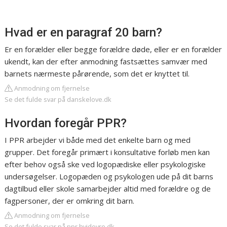
Hvad er en paragraf 20 barn?
Er en forælder eller begge forældre døde, eller er en forælder
ukendt, kan der efter anmodning fastsættes samvær med
barnets nærmeste pårørende, som det er knyttet til.
Anmodning om fjernelse
Se det fulde svar på danskelove.dk
Hvordan foregår PPR?
I PPR arbejder vi både med det enkelte barn og med
grupper. Det foregår primært i konsultative forløb men kan
efter behov også ske ved logopædiske eller psykologiske
undersøgelser. Logopæden og psykologen ude på dit barns
dagtilbud eller skole samarbejder altid med forældre og de
fagpersoner, der er omkring dit barn.
Anmodning om fjernelse
Se det fulde svar på ppr.hvidovre.dk