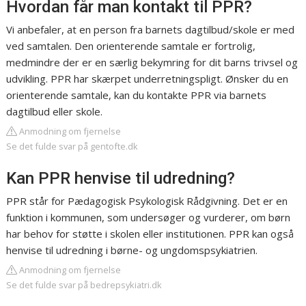
Hvordan får man kontakt til PPR?
Vi anbefaler, at en person fra barnets dagtilbud/skole er med
ved samtalen. Den orienterende samtale er fortrolig,
medmindre der er en særlig bekymring for dit barns trivsel og
udvikling. PPR har skærpet underretningspligt. Ønsker du en
orienterende samtale, kan du kontakte PPR via barnets
dagtilbud eller skole.
Anmodning om fjernelse
Se det fulde svar på gentofte.dk
Kan PPR henvise til udredning?
PPR står for Pædagogisk Psykologisk Rådgivning. Det er en
funktion i kommunen, som undersøger og vurderer, om børn
har behov for støtte i skolen eller institutionen. PPR kan også
henvise til udredning i børne- og ungdomspsykiatrien.
Anmodning om fjernelse
Se det fulde svar på bedrepsykiatri.dk