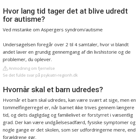
Hvor lang tid tager det at blive udredt
for autisme?
Ved mistanke om Aspergers syndrom/autisme
Undersøgelsen foregår over 2 til 4 samtaler, hvor vi blandt
andet laver en grundig gennemgang af din livshistorie og de
problemer, du oplever.
Anmodning om fjernelse
Se det fulde svar på psykiatri-regionh.dk
Hvornår skal et barn udredes?
Hvornår et barn skal udredes, kan være svært at sige, men en
tommelfingerregel er, når barnet ikke trives gennem længere
tid, og dets dagligdag og familielivet er forstyrret i væsentlig
grad. Der kan være undgåelsesadfærd, fysiske symptomer og
nogle gange er det skolen, som ser udfordringerne mere, end
forældrene gør.