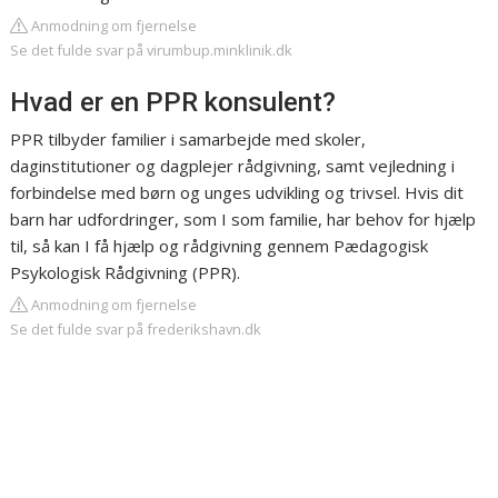
Anmodning om fjernelse
Se det fulde svar på virumbup.minklinik.dk
Hvad er en PPR konsulent?
PPR tilbyder familier i samarbejde med skoler,
daginstitutioner og dagplejer rådgivning, samt vejledning i
forbindelse med børn og unges udvikling og trivsel. Hvis dit
barn har udfordringer, som I som familie, har behov for hjælp
til, så kan I få hjælp og rådgivning gennem Pædagogisk
Psykologisk Rådgivning (PPR).
Anmodning om fjernelse
Se det fulde svar på frederikshavn.dk