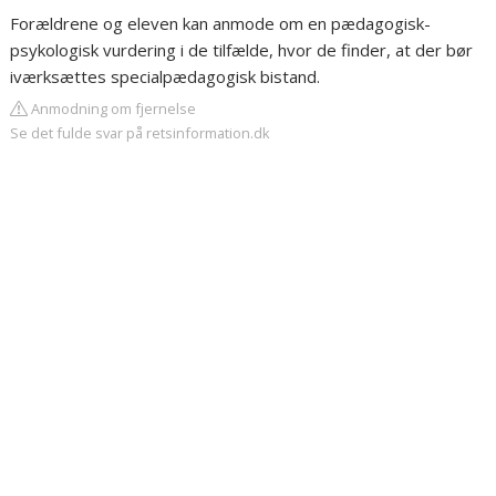
Forældrene og eleven kan anmode om en pædagogisk-
psykologisk vurdering i de tilfælde, hvor de finder, at der bør
iværksættes specialpædagogisk bistand.
Anmodning om fjernelse
Se det fulde svar på retsinformation.dk