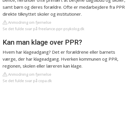
behov, herunder ofte primært at betjene dagtilbud og skoler,
samt børn og deres forældre. Ofte er medarbejdere fra PPR
direkte tilknyttet skoler og institutioner.
Anmodning om fjernelse
Se det fulde svar på freelance-ppr-psykolog.dk
Kan man klage over PPR?
Hvem har klageadgang? Det er forældrene eller barnets
værge, der har klageadgang. Hverken kommunen og PPR,
regionen, skolen eller læreren kan klage.
Anmodning om fjernelse
Se det fulde svar på copa.dk