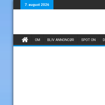
Skip
7. august 2026
to
content
OM
BLIV ANNONCØR
SPOT ON
D