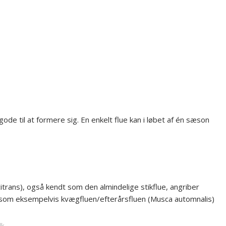
gode til at formere sig. En enkelt flue kan i løbet af én sæson
lcitrans), også kendt som den almindelige stikflue, angriber
 som eksempelvis kvægfluen/efterårsfluen (Musca automnalis)
dk