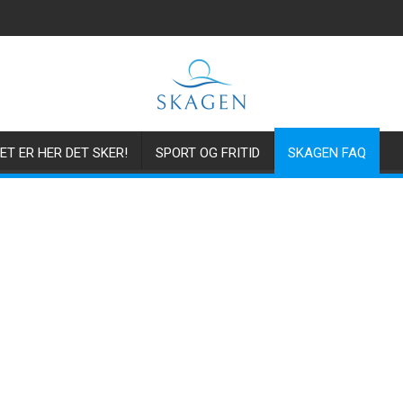
ET ER HER DET SKER!
SPORT OG FRITID
SKAGEN FAQ