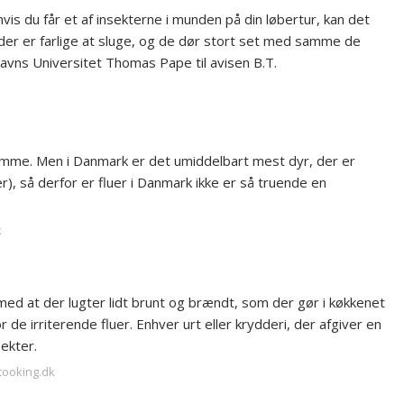
vis du får et af insekterne i munden på din løbertur, kan det
, der er farlige at sluge, og de dør stort set med samme de
vns Universitet Thomas Pape til avisen B.T.
omme. Men i Danmark er det umiddelbart mest dyr, der er
r), så derfor er fluer i Danmark ikke er så truende en
k
 med at der lugter lidt brunt og brændt, som der gør i køkkenet
r de irriterende fluer. Enhver urt eller krydderi, der afgiver en
sekter.
cooking.dk