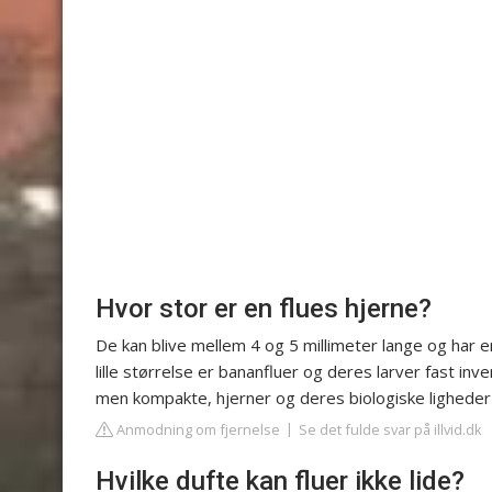
Hvor stor er en flues hjerne?
De kan blive mellem 4 og 5 millimeter lange og har e
lille størrelse er bananfluer og deres larver fast in
men kompakte, hjerner og deres biologiske lighed
Anmodning om fjernelse
Se det fulde svar på illvid.dk
Hvilke dufte kan fluer ikke lide?