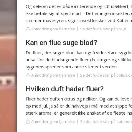
Og selvom det er både irriterende og lidt ulækkert, h
ikke betale sig at spytte ud. - Det er ingen insekter
rammer mavesyren, siger insektforsker ved Københa
Anmodning om fjernelse
Se det fulde svar på knr.gl
Kan en flue suge blod?
De fluer, der suger blod, kan også videreføre sygd
udsat for de blodsugende fluer (fx klæger og stikflue
sygdomsspreder som andre steder i verden.
Anmodning om fjernelse
Se det fulde svar på bolius.d
Hvilken duft hader fluer?
Fluer hader duften citrus og nelliker. Og kan du leve
op mod jul, ja så er du halvvejs i mål med at slippe fo
stærk aroma, er generelt ikke ønsket af de fleste in
Anmodning om fjernelse
Se det fulde svar på outdoor