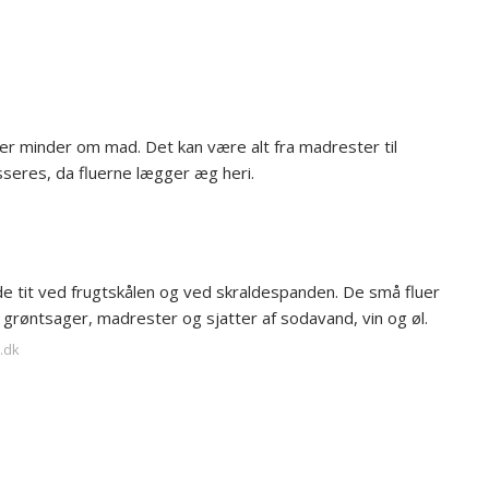
der minder om mad. Det kan være alt fra madrester til
seres, da fluerne lægger æg heri.
e tit ved frugtskålen og ved skraldespanden. De små fluer
g grøntsager, madrester og sjatter af sodavand, vin og øl.
s.dk