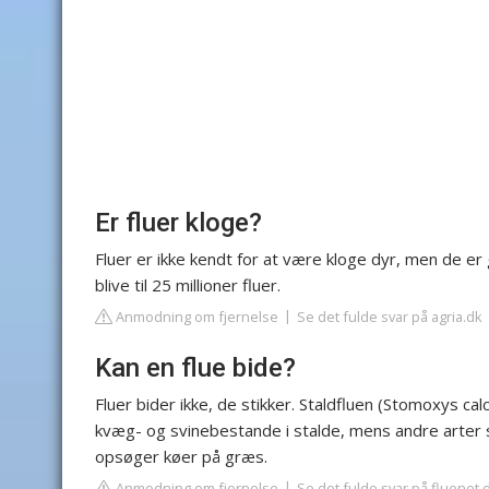
Er fluer kloge?
Fluer er ikke kendt for at være kloge dyr, men de er 
blive til 25 millioner fluer.
Anmodning om fjernelse
Se det fulde svar på agria.dk
Kan en flue bide?
Fluer bider ikke, de stikker. Staldfluen (Stomoxys ca
kvæg- og svinebestande i stalde, mens andre arter
opsøger køer på græs.
Anmodning om fjernelse
Se det fulde svar på fluenet.