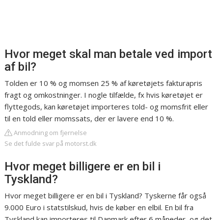
Hvor meget skal man betale ved import
af bil?
Tolden er 10 % og momsen 25 % af køretøjets fakturapris
fragt og omkostninger. I nogle tilfælde, fx hvis køretøjet er
flyttegods, kan køretøjet importeres told- og momsfrit eller
til en told eller momssats, der er lavere end 10 %.
Anmodning om fjernelse
Se det fulde svar på motorst.dk
Hvor meget billigere er en bil i
Tyskland?
Hvor meget billigere er en bil i Tyskland? Tyskerne får også
9.000 Euro i statstilskud, hvis de køber en elbil. En bil fra
Tyskland kan importeres til Danmark efter 6 måneder, og det