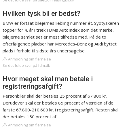
Se det fulde svar på saelgdinleasingbil.dk
Hvilken tysk bil er bedst?
BMW er fortsat bilejernes liebling nummer ét. Sydtyskeren
topper for 4. år i træk FDMs AutoIndex som det mærke,
bilejerne samlet set er mest tilfredse med. På de to
efterfølgende pladser har Mercedes-Benz og Audi byttet
plads i forhold til sidste års undersøgelse.
Anmodning om fjernelse
Se det fulde svar på fdm.dk
Hvor meget skal man betale i
registreringsafgift?
Personbiler skal der betales 25 procent af 67.800 kr.
Derudover skal der betales 85 procent af værdien af de
første 67.800-210.600 kr. i registreringsafgift. Resten skal
der betales 150 procent af.
Anmodning om fjernelse