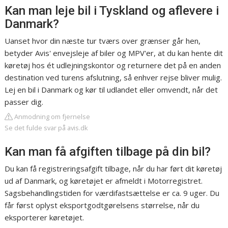
Kan man leje bil i Tyskland og aflevere i
Danmark?
Uanset hvor din næste tur tværs over grænser går hen,
betyder Avis' envejsleje af biler og MPV'er, at du kan hente dit
køretøj hos ét udlejningskontor og returnere det på en anden
destination ved turens afslutning, så enhver rejse bliver mulig.
Lej en bil i Danmark og kør til udlandet eller omvendt, når det
passer dig.
Anmodning om fjernelse
Se det fulde svar på avis.dk
Kan man få afgiften tilbage på din bil?
Du kan få registreringsafgift tilbage, når du har ført dit køretøj
ud af Danmark, og køretøjet er afmeldt i Motorregistret.
Sagsbehandlingstiden for værdifastsættelse er ca. 9 uger. Du
får først oplyst eksportgodtgørelsens størrelse, når du
eksporterer køretøjet.