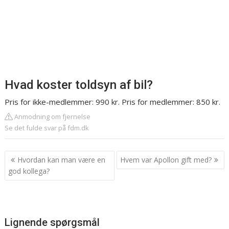
Hvad koster toldsyn af bil?
Pris for ikke-medlemmer: 990 kr. Pris for medlemmer: 850 kr.
Anmodning om fjernelse
Se det fulde svar på fdm.dk
Indlægsnavigation
Hvordan kan man være en
Hvem var Apollon gift med?
god kollega?
Lignende spørgsmål