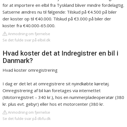
for at importere en elbil fra Tyskland bliver mindre fordelagtig.
Satserne ændres nu til følgende: Tilskud på €4.500 på biler
der koster op til €40.000. Tilskud på €3.000 på biler der
koster fra €40.000-65.000.
Anmodning om fjernelse
Se det fulde svar på elbiil.dk
Hvad koster det at Indregistrer en bil i
Danmark?
Hvad koster omregistrering
I dag er det let at omregistrere sit nyindkøbte køretøj.
Omregistrering af bil kan foretages via internettet
(Motorregistret – 340 kr.), hos en nummerpladeoperatør (380
kr. plus evt. gebyr) eller hos et motorcenter (380 kr.
Anmodning om fjernelse
Se det fulde svar på dbfu.dk