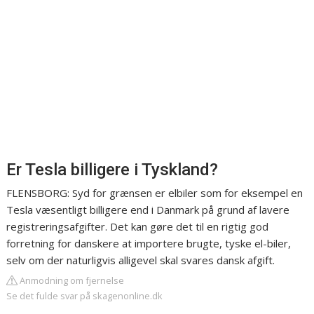
Er Tesla billigere i Tyskland?
FLENSBORG: Syd for grænsen er elbiler som for eksempel en
Tesla væsentligt billigere end i Danmark på grund af lavere
registreringsafgifter. Det kan gøre det til en rigtig god
forretning for danskere at importere brugte, tyske el-biler,
selv om der naturligvis alligevel skal svares dansk afgift.
Anmodning om fjernelse
Se det fulde svar på skagenonline.dk