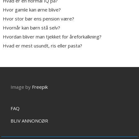
Hvad er en normal IQ på?
Hvor gamle kan ørne blive?
Hvor stor bør ens pension være?
Hvornår kan børn stå selv?
Hvordan bliver man tjekket for åreforkalkning?
Hvad er mest usundt, ris eller pasta?
Image by
Freepik
FAQ
BLIV ANNONCØR