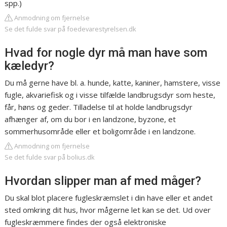
spp.)
Anmodning om fjernelse
Se det fulde svar på foedevarestyrelsen.dk
Hvad for nogle dyr må man have som
kæledyr?
Du må gerne have bl. a. hunde, katte, kaniner, hamstere, visse
fugle, akvariefisk og i visse tilfælde landbrugsdyr som heste,
får, høns og geder. Tilladelse til at holde landbrugsdyr
afhænger af, om du bor i en landzone, byzone, et
sommerhusområde eller et boligområde i en landzone.
Anmodning om fjernelse
Se det fulde svar på bolius.dk
Hvordan slipper man af med måger?
Du skal blot placere fugleskræmslet i din have eller et andet
sted omkring dit hus, hvor mågerne let kan se det. Ud over
fugleskræmmere findes der også elektroniske