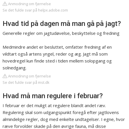
Anmodning om fjernelse
Se det fulde svar på helpx.adobe.com
Hvad tid på dagen må man gå på jagt?
Generelle regler om jagtudøvelse, beskyttelse og fredning
Medmindre andet er besluttet, omfatter fredning af en
vildtart også artens yngel, reder og æg. Jagt må som
hovedregel kun finde sted i tiden mellem solopgang og
solnedgang.
Anmodning om fjernelse
Se det fulde svar på mst.dk
Hvad må man regulere i februar?
I februar er det muligt at regulere blandt andet ræv.
Regulering skal som udgangspunkt foregå efter jagtlovens
almindelige regler, dog med enkelte undtagelser. I egne, hvor
ræve forvolder skade på den øvrige fauna, må disse