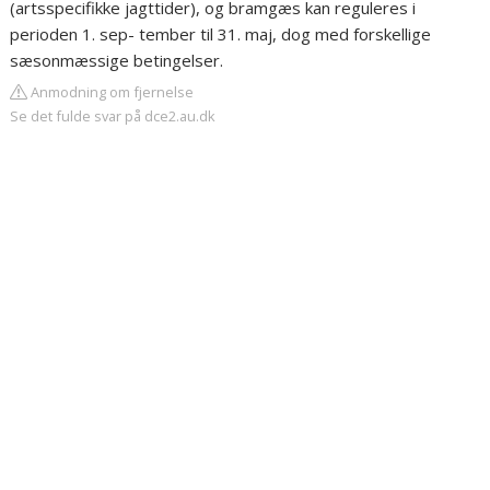
(artsspecifikke jagttider), og bramgæs kan reguleres i
perioden 1. sep- tember til 31. maj, dog med forskellige
sæsonmæssige betingelser.
Anmodning om fjernelse
Se det fulde svar på dce2.au.dk