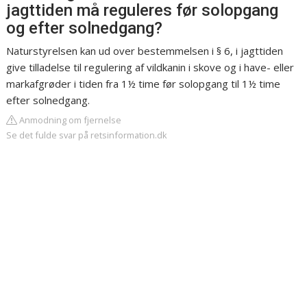
jagttiden må reguleres før solopgang
og efter solnedgang?
Naturstyrelsen kan ud over bestemmelsen i § 6, i jagttiden
give tilladelse til regulering af vildkanin i skove og i have- eller
markafgrøder i tiden fra 1½ time før solopgang til 1½ time
efter solnedgang.
Anmodning om fjernelse
Se det fulde svar på retsinformation.dk