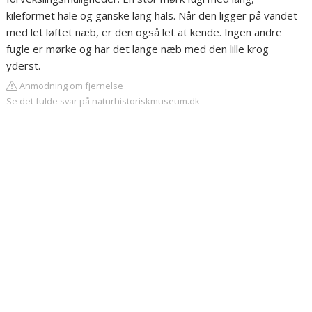
kileformet hale og ganske lang hals. Når den ligger på vandet
med let løftet næb, er den også let at kende. Ingen andre
fugle er mørke og har det lange næb med den lille krog
yderst.
Anmodning om fjernelse
Se det fulde svar på naturhistoriskmuseum.dk