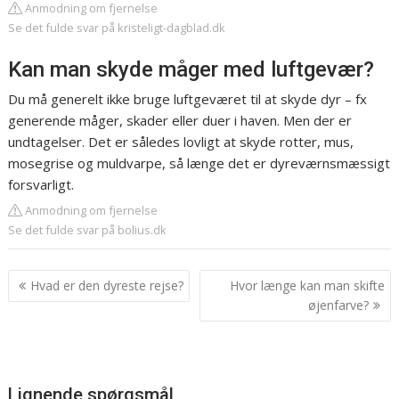
Anmodning om fjernelse
Se det fulde svar på kristeligt-dagblad.dk
Kan man skyde måger med luftgevær?
Du må generelt ikke bruge luftgeværet til at skyde dyr – fx
generende måger, skader eller duer i haven. Men der er
undtagelser. Det er således lovligt at skyde rotter, mus,
mosegrise og muldvarpe, så længe det er dyreværnsmæssigt
forsvarligt.
Anmodning om fjernelse
Se det fulde svar på bolius.dk
Indlægsnavigation
Hvad er den dyreste rejse?
Hvor længe kan man skifte
øjenfarve?
Lignende spørgsmål