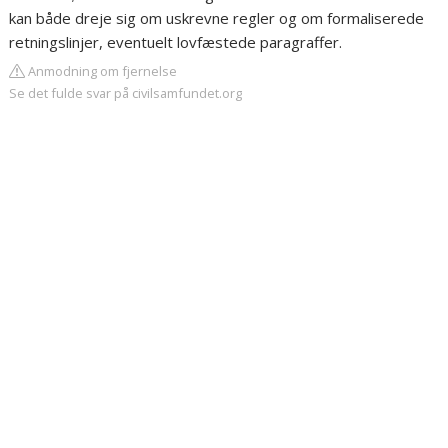
kan både dreje sig om uskrevne regler og om formaliserede
retningslinjer, eventuelt lovfæstede paragraffer.
Anmodning om fjernelse
Se det fulde svar på civilsamfundet.org