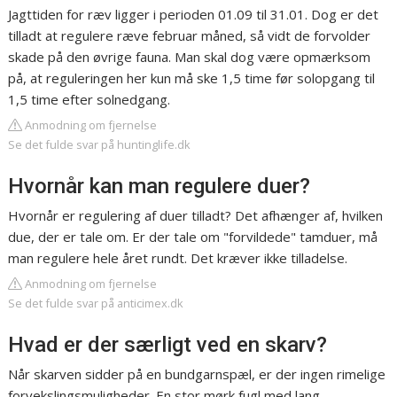
Jagttiden for ræv ligger i perioden 01.09 til 31.01. Dog er det
tilladt at regulere ræve februar måned, så vidt de forvolder
skade på den øvrige fauna. Man skal dog være opmærksom
på, at reguleringen her kun må ske 1,5 time før solopgang til
1,5 time efter solnedgang.
Anmodning om fjernelse
Se det fulde svar på huntinglife.dk
Hvornår kan man regulere duer?
Hvornår er regulering af duer tilladt? Det afhænger af, hvilken
due, der er tale om. Er der tale om "forvildede" tamduer, må
man regulere hele året rundt. Det kræver ikke tilladelse.
Anmodning om fjernelse
Se det fulde svar på anticimex.dk
Hvad er der særligt ved en skarv?
Når skarven sidder på en bundgarnspæl, er der ingen rimelige
forvekslingsmuligheder. En stor mørk fugl med lang,