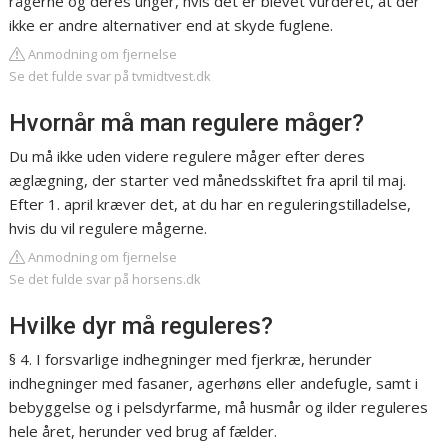
rågerne og deres unger, hvis det er blevet vurderet, at der
ikke er andre alternativer end at skyde fuglene.
Anmodning om fjernelse
Se det fulde svar på tvmidtvest.dk
Hvornår må man regulere måger?
Du må ikke uden videre regulere måger efter deres
æglægning, der starter ved månedsskiftet fra april til maj.
Efter 1. april kræver det, at du har en reguleringstilladelse,
hvis du vil regulere mågerne.
Anmodning om fjernelse
Se det fulde svar på horsens.dk
Hvilke dyr må reguleres?
§ 4. I forsvarlige indhegninger med fjerkræ, herunder
indhegninger med fasaner, agerhøns eller andefugle, samt i
bebyggelse og i pelsdyrfarme, må husmår og ilder reguleres
hele året, herunder ved brug af fælder.