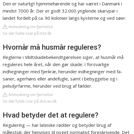
Den er naturligt hjemmehørende og har været i Danmark i
mindst 7000 år. Der er godt 32.000 ynglende skarvpar i
landet fordelt på ca. 90 kolonier langs kysterne og ved søer.
Anmodning om fjernelse
Se det fulde svar på mst.dk
Hvornår må husmår reguleres?
Reglerne i Vildtskadebekendtgørelsen siger, at husmår må
reguleres hele året, når den gør skade: I forsvarlige
indhegninger med fjerkræ, herunder indhegninger med fa-
saner, agerhøns eller andefugle, samt i bebyggelse og i
pelsdyrfarme, herunder ved brug af fælder.
Anmodning om fjernelse
Se det fulde svar på dce.au.dk
Hvad betyder det at regulere?
Regulering — har latinske rødder og betyder brug af
målestok; der henvises til noget normativt foreskrivende. Det