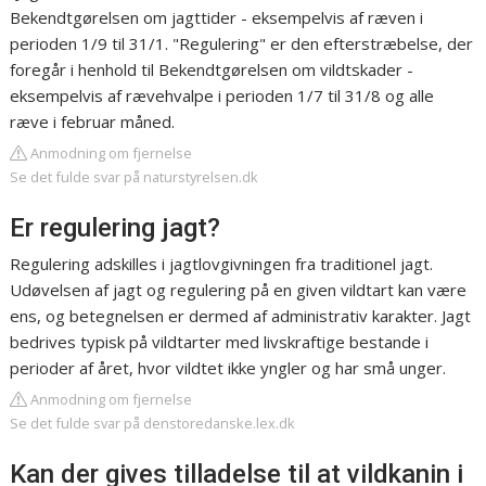
Bekendtgørelsen om jagttider - eksempelvis af ræven i
perioden 1/9 til 31/1. "Regulering" er den efterstræbelse, der
foregår i henhold til Bekendtgørelsen om vildtskader -
eksempelvis af rævehvalpe i perioden 1/7 til 31/8 og alle
ræve i februar måned.
Anmodning om fjernelse
Se det fulde svar på naturstyrelsen.dk
Er regulering jagt?
Regulering adskilles i jagtlovgivningen fra traditionel jagt.
Udøvelsen af jagt og regulering på en given vildtart kan være
ens, og betegnelsen er dermed af administrativ karakter. Jagt
bedrives typisk på vildtarter med livskraftige bestande i
perioder af året, hvor vildtet ikke yngler og har små unger.
Anmodning om fjernelse
Se det fulde svar på denstoredanske.lex.dk
Kan der gives tilladelse til at vildkanin i