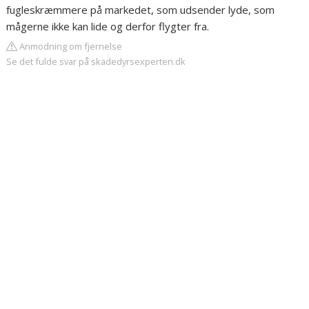
fugleskræmmere på markedet, som udsender lyde, som
mågerne ikke kan lide og derfor flygter fra.
Anmodning om fjernelse
Se det fulde svar på skadedyrsexperten.dk