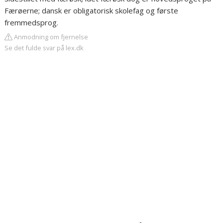
Færøerne; dansk er obligatorisk skolefag og første
fremmedsprog.
Anmodning om fjernelse
Se det fulde svar på lex.dk