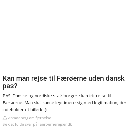
Kan man rejse til Færøerne uden dansk
pas?
PAS. Danske og nordiske statsborgere kan frit rejse til
Færøerne. Man skal kunne legitimere sig med legitimation, der
indeholder et billede (f.
Anmodning om fjernelse
Se det fulde svar på faeroernerejser.dk