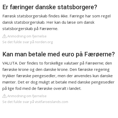
Er færinger danske statsborgere?
Færøsk statsborgerskab findes ikke. Færinge har som regel
dansk statsborgerskab. Her kan du læse om dansk
statsborgerskab på Færøerne.
Anmodning om fjernelse
Se det fulde svar på norden.org
Kan man betale med euro på Færøerne?
VALUTA. Der findes to forskellige valutaer på Færøerne; den
færøske krone og den danske krone. Den færøske regering
trykker færøske pengesedler, men der anvendes kun danske
mønter. Det er dog muligt at betale med danske pengesedler
på lige fod med de færøske overalt i landet.
Anmodning om fjernelse
Se det fulde svar på visitfaroeislands.com