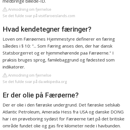
medbringe billede-ID.
Anmodning om fjernelse
Se det fulde svar på visitfaroeislands.com
Hvad kendetegner færinger?
Loven om Færøernes Hjemmestyre definerer en færing
således i § 10: "... Som Færing anses den, der har dansk
Statsborgerret og er hjemmehørende paa Færøerne." I
praksis bruges sprog, familebaggrund og fødested som
indikatorer.
Anmodning om fjernelse
Se det fulde svar på da.wikipedia.org
Er der olie på Færøerne?
Der er olie i den færøske undergrund. Det færøske selskab
Atlantic Petroleum, Amerada Hess fra USA og danske DONG
har i en prøveboring sydøst for Færøerne tæt på det britiske
område fundet olie og gas fire kilometer nede i havbunden.