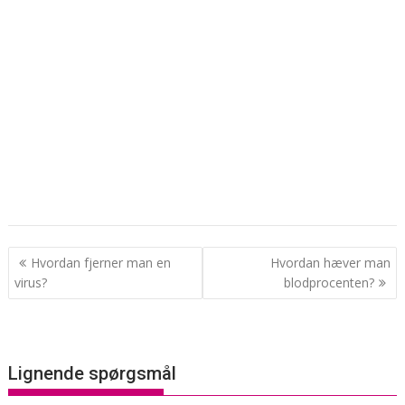
Indlægsnavigation
Hvordan fjerner man en
Hvordan hæver man
virus?
blodprocenten?
Lignende spørgsmål