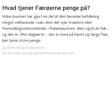
Hvad tjener Færøerne penge på?
Fiske-boomet har gjort en del af den færøske befolkning
meget velhavende. Især dem der ejer trawlere eller
fremstillingsvirksomheder i fiskeindustrien. Men også de folk –
og det er ofte ufaglærte – der er med på havet og fange fisk,
kan tjene store penge.
Anmodning om fjernelse
Se det fulde svar på rigsfaellesskab.weebly.com