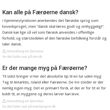
Kan alle på Færøerne dansk?
I hjemmestyreloven anerkendes det færøske sprog som
hovedsproget, men ”dansk skal læres godt og omhyggeligt”.
Dansk kan lige så vel som færøsk anvendes i offentlige
forhold, og størstedelen af den færøske befolkning forstår og
taler dansk.
Anmodning om fjernelse
Se det fulde svar på stm.dk
Er der mange myg på Færøerne?
Til sidst bringer vi her det absolutte tip til en tur uden myg:
Tag til Antarktis, Island eller Færøerne. De tre steder er der
nemlig ingen myg. Det er primært fordi, at der er for tit er for
koldt til, at myggene og deres larver kan leve.
Anmodning om fjernelse
Se det fulde svar på eventyrsport.dk