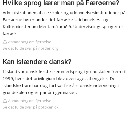
Hvilke sprog lærer man på Færøerne?
Administrationen af alle skoler og uddannelsesinstitutioner på
Færøerne hører under det færøske Uddannelses- og
Kulturministerium Mentamálaráðið. Undervisningssproget er
færøsk.
Anmodning om fjernelse
Se det fulde svar på norden.org
Kan islændere dansk?
I Island var dansk første fremmedsprog i grundskolen frem til
1999, hvor det privilegium blev overtaget af engelsk. De
islandske børn har dog fortsat fire års danskundervisning i
grundskolen og et par år i gymnasiet.
Anmodning om fjernelse
Se det fulde svar på politiken.dk