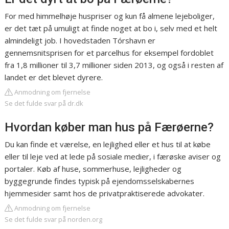
For med himmelhøje huspriser og kun få almene lejeboliger,
er det tæt på umuligt at finde noget at bo i, selv med et helt
almindeligt job. I hovedstaden Tórshavn er
gennemsnitsprisen for et parcelhus for eksempel fordoblet
fra 1,8 millioner til 3,7 millioner siden 2013, og også i resten af
landet er det blevet dyrere.
Anmodning om fjernelse
Se det fulde svar på dr.dk
Hvordan køber man hus på Færøerne?
Du kan finde et værelse, en lejlighed eller et hus til at købe
eller til leje ved at lede på sosiale medier, i færøske aviser og
portaler. Køb af huse, sommerhuse, lejligheder og
byggegrunde findes typisk på ejendomsselskabernes
hjemmesider samt hos de privatpraktiserede advokater.
Anmodning om fjernelse
Se det fulde svar på norden.org