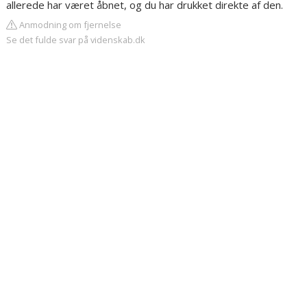
allerede har været åbnet, og du har drukket direkte af den.
Anmodning om fjernelse
Se det fulde svar på videnskab.dk