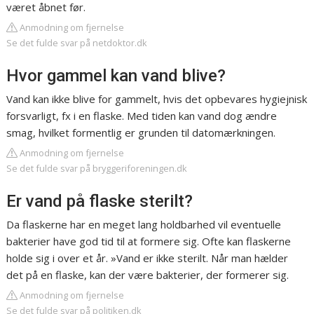
været åbnet før.
Anmodning om fjernelse
Se det fulde svar på netdoktor.dk
Hvor gammel kan vand blive?
Vand kan ikke blive for gammelt, hvis det opbevares hygiejnisk
forsvarligt, fx i en flaske. Med tiden kan vand dog ændre
smag, hvilket formentlig er grunden til datomærkningen.
Anmodning om fjernelse
Se det fulde svar på bryggeriforeningen.dk
Er vand på flaske sterilt?
Da flaskerne har en meget lang holdbarhed vil eventuelle
bakterier have god tid til at formere sig. Ofte kan flaskerne
holde sig i over et år. »Vand er ikke sterilt. Når man hælder
det på en flaske, kan der være bakterier, der formerer sig.
Anmodning om fjernelse
Se det fulde svar på politiken.dk