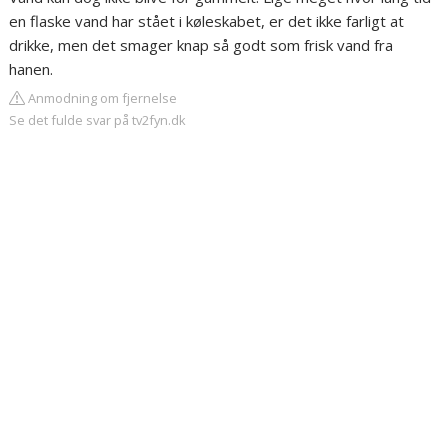
en flaske vand har stået i køleskabet, er det ikke farligt at
drikke, men det smager knap så godt som frisk vand fra
hanen.
Anmodning om fjernelse
Se det fulde svar på tv2fyn.dk