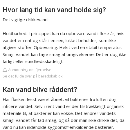
Hvor lang tid kan vand holde sig?
Det vigtige drikkevand
Holdbarhed: I princippet kan du opbevare vand i flere år, hvis
vandet er rent og står i en ren, lukket beholder, som ikke
afgiver stoffer. Opbevaring: Helst ved en stabil temperatur.
Smag: Vandet kan tage smag af omgivelserne. Det er dog ikke
farligt eller sundhedsskadeligt.
Anmodning om fjernelse
Se det fulde svar på beredskab.dk
Kan vand blive råddent?
Har flasken først været åbnet, vil bakterier fra luften dog
inficere vandet. Selv i rent vand er der tilstrækkeligt organisk
materiale til, at bakterier kan vokse. Det ændrer vandets
smag. Vandet får fad smag, og så bør man ikke drikke det, da
vand nu kan indeholde sygdomsfremkaldende bakterier.