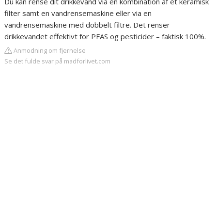
Du kan rense dit drikkevand via en kombination af et keramisk
filter samt en vandrensemaskine eller via en
vandrensemaskine med dobbelt filtre. Det renser
drikkevandet effektivt for PFAS og pesticider – faktisk 100%.
Anmodning om fjernelse
Se det fulde svar på madforlivet.com