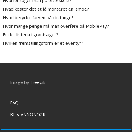
Hvorfor tager man på efterskole?
Hvad koster det at få monteret en lampe?
Hvad betyder farven på din tunge?
Hvor mange penge må man overføre på MobilePay?
Er der listeria i grøntsager?
Hvilken fremstillingsform er et eventyr?
Image by
Freepik
FAQ
BLIV ANNONCØR