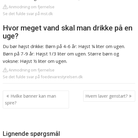
Anmodning om fjernelse
Se det fulde svar på mst.dk
Hvor meget vand skal man drikke på en
uge?
Du bør højst drikke: Børn på 4-6 år: Højst ¼ liter om ugen.
Børn på 7-9 år: Højst 1/3 liter om ugen. Større børn og
voksne: Højst ½ liter om ugen.
Anmodning om fjernelse
Se det fulde svar på foedevarestyrelsen.dk
Indlægsnavigation
Hvilke bønner kan man
Hvem laver genstart?
spire?
Lignende spørgsmål