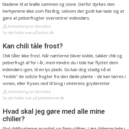
bladene til at krølle sammen og visne. Derfor dyrkes den
herhjemme ikke som flerårig, selvom det godt kan lade sig at
gøre at peberfrugter overvintrer indendørs.
Anmodning om fjernelse
Se det fulde svar på bolius.dk
Kan chili tåle frost?
Chili tåler ikke frost. Når nætterne bliver kolde, takker chili og
peberfrugt af for i år, med mindre du i tide har flyttet dem
indendørs igen, til en lys plads. Du kan dog stadig nå at
“redde” de sidste frugter fra den døde plante - de kan tørres i
ovnen, eller fryses ned til brug i vinterens gryderetter.
Anmodning om fjernelse
Se det fulde svar på plantetorvet.dk
Hvad skal jeg gøre med alle mine
chilier?
Skyl chilifrugterne grundigt og fjern stilken. Læg chilierne hele i