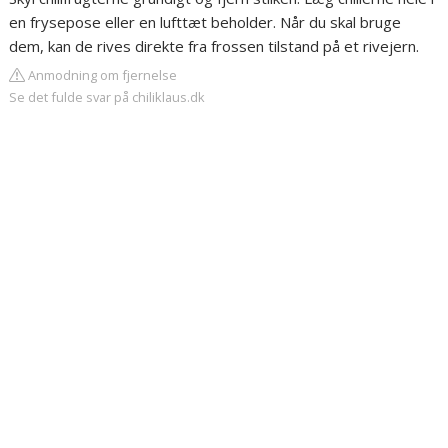
en frysepose eller en lufttæt beholder. Når du skal bruge
dem, kan de rives direkte fra frossen tilstand på et rivejern.
Anmodning om fjernelse
Se det fulde svar på chiliklaus.dk