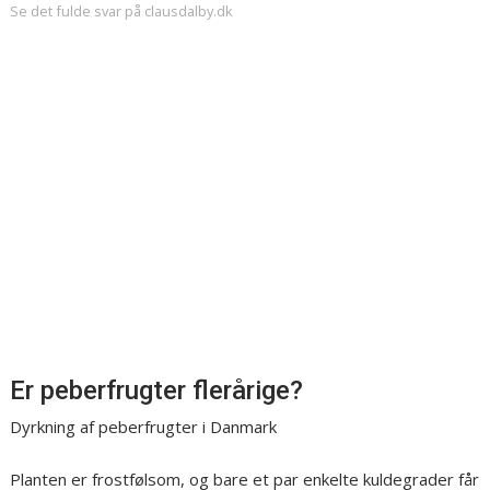
Se det fulde svar på clausdalby.dk
Er peberfrugter flerårige?
Dyrkning af peberfrugter i Danmark
Planten er frostfølsom, og bare et par enkelte kuldegrader får