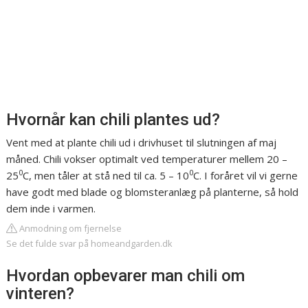
Hvornår kan chili plantes ud?
Vent med at plante chili ud i drivhuset til slutningen af maj
måned. Chili vokser optimalt ved temperaturer mellem 20 –
0
0
25
C, men tåler at stå ned til ca. 5 – 10
C. I foråret vil vi gerne
have godt med blade og blomsteranlæg på planterne, så hold
dem inde i varmen.
Anmodning om fjernelse
Se det fulde svar på homeandgarden.dk
Hvordan opbevarer man chili om
vinteren?