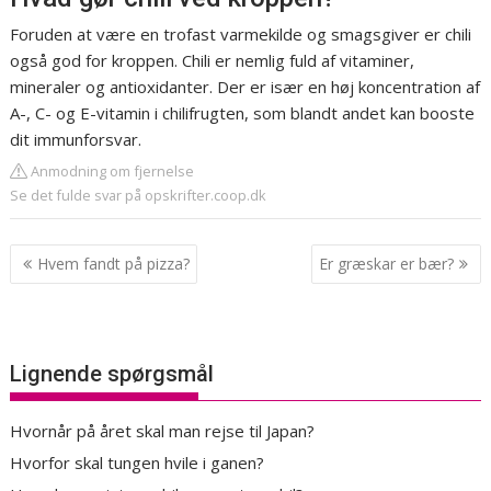
Foruden at være en trofast varmekilde og smagsgiver er chili
også god for kroppen. Chili er nemlig fuld af vitaminer,
mineraler og antioxidanter. Der er især en høj koncentration af
A-, C- og E-vitamin i chilifrugten, som blandt andet kan booste
dit immunforsvar.
Anmodning om fjernelse
Se det fulde svar på opskrifter.coop.dk
Indlægsnavigation
Hvem fandt på pizza?
Er græskar er bær?
Lignende spørgsmål
Hvornår på året skal man rejse til Japan?
Hvorfor skal tungen hvile i ganen?