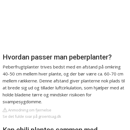
Hvordan passer man peberplanter?
Peberfrugtplanter trives bedst med en afstand på omkring
40-50 cm mellem hver plante, og der bør være ca. 60-70 cm
mellem rækkerne. Denne afstand giver planterne nok plads til
at brede sig ud og tillader luftcirkulation, som hjælper med at
holde bladene tørre og mindsker risikoen for
svampesygdomme.
Anmodning om fjernelse
Se det fulde svar på groentsag.dk