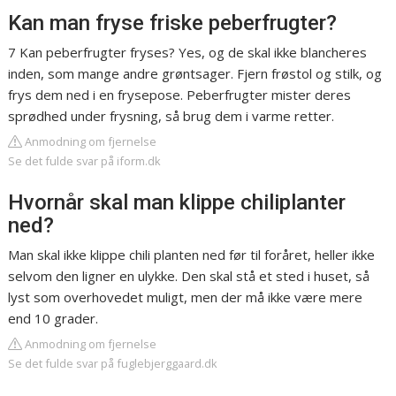
Kan man fryse friske peberfrugter?
7 Kan peberfrugter fryses? Yes, og de skal ikke blancheres
inden, som mange andre grøntsager. Fjern frøstol og stilk, og
frys dem ned i en frysepose. Peberfrugter mister deres
sprødhed under frysning, så brug dem i varme retter.
Anmodning om fjernelse
Se det fulde svar på iform.dk
Hvornår skal man klippe chiliplanter
ned?
Man skal ikke klippe chili planten ned før til foråret, heller ikke
selvom den ligner en ulykke. Den skal stå et sted i huset, så
lyst som overhovedet muligt, men der må ikke være mere
end 10 grader.
Anmodning om fjernelse
Se det fulde svar på fuglebjerggaard.dk