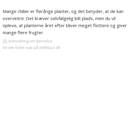
Mange chilier er flerårige planter, og det betyder, at de kan
overvintre. Det kræver selvfølgelig lidt plads, men du vil
opleve, at planterne året efter bliver meget flottere og giver
mange flere frugter.
Anmodning om fjernelse
Se det fulde svar på chiliklaus.dk