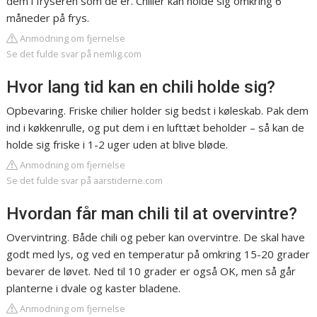
dem i fryseren som de er. Chilier kan holde sig omkring 6
måneder på frys.
Anmodning om fjernelse
Se det fulde svar på nemlig.com
Hvor lang tid kan en chili holde sig?
Opbevaring. Friske chilier holder sig bedst i køleskab. Pak dem
ind i køkkenrulle, og put dem i en lufttæt beholder – så kan de
holde sig friske i 1-2 uger uden at blive bløde.
Anmodning om fjernelse
Se det fulde svar på aarstiderne.com
Hvordan får man chili til at overvintre?
Overvintring. Både chili og peber kan overvintre. De skal have
godt med lys, og ved en temperatur på omkring 15-20 grader
bevarer de løvet. Ned til 10 grader er også OK, men så går
planterne i dvale og kaster bladene.
Anmodning om fjernelse