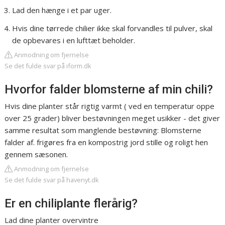
Lad den hænge i et par uger.
Hvis dine tørrede chilier ikke skal forvandles til pulver, skal
de opbevares i en lufttæt beholder.
Anmodning om fjernelse
Se det fulde svar på iform.dk
Hvorfor falder blomsterne af min chili?
Hvis dine planter står rigtig varmt ( ved en temperatur oppe
over 25 grader) bliver bestøvningen meget usikker - det giver
samme resultat som manglende bestøvning: Blomsterne
falder af. frigøres fra en kompostrig jord stille og roligt hen
gennem sæsonen.
Anmodning om fjernelse
Se det fulde svar på havenyt.dk
Er en chiliplante flerårig?
Lad dine planter overvintre