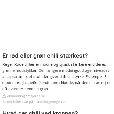
Er rød eller grøn chili stærkest?
Regel: Røde chilier er modne og typisk stærkere end deres
grønne modstykker. Den længere modningstid øger niveauet
af capsaicin – det stof, der giver chili sin styrke. Eksempel: En
moden rød Jalapeño (kendt som chipotle, når den er tørret) er
ofte varmere end en grøn.
Anmodning om fjernelse
Se det fulde svar på mandekogebogen.dk
Hvad gør chili ved kroppen?