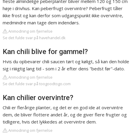
fleste almindelige peberplanter bliver mellem 120 og 150 cm
høje i drivhus. Kan peberfrugt overvintre? Peberfrugt tåler
ikke frost og kan derfor som udgangspunkt ikke overvintre,
medmindre man tage dem indendørs.
Anmodning om fjernelse
Se det fulde svar på havehandel.dk
Kan chili blive for gammel?
Hvis du opbevarer chili saucen tørt og køligt, så kan den holde
sig i riiiigtig lang tid - som i 2 år efter dens "bedst før"-dato.
Anmodning om fjernelse
Se det fulde svar på toogoodtogo.com
Kan chilier overvintre?
Chili er flerårige planter, og det er en god ide at overvintre
dem, de bliver flottere andet år, og de giver flere frugter og
tidligere, hvis det lykkedes at overvintre dem.
Anmodning om fjernelse