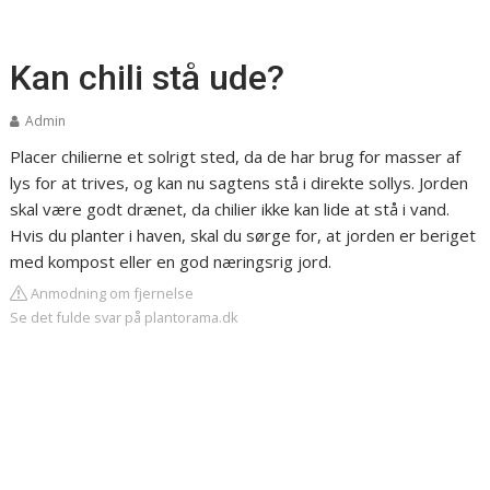
Kan chili stå ude?
Admin
Placer chilierne et solrigt sted, da de har brug for masser af
lys for at trives, og kan nu sagtens stå i direkte sollys. Jorden
skal være godt drænet, da chilier ikke kan lide at stå i vand.
Hvis du planter i haven, skal du sørge for, at jorden er beriget
med kompost eller en god næringsrig jord.
Anmodning om fjernelse
Se det fulde svar på plantorama.dk