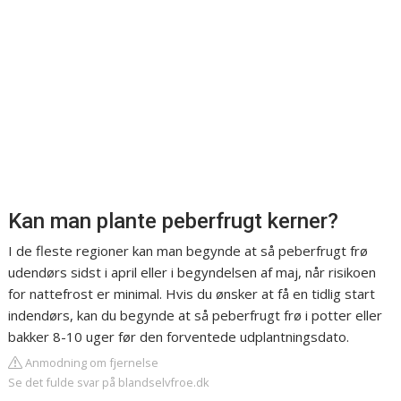
Kan man plante peberfrugt kerner?
I de fleste regioner kan man begynde at så peberfrugt frø
udendørs sidst i april eller i begyndelsen af maj, når risikoen
for nattefrost er minimal. Hvis du ønsker at få en tidlig start
indendørs, kan du begynde at så peberfrugt frø i potter eller
bakker 8-10 uger før den forventede udplantningsdato.
Anmodning om fjernelse
Se det fulde svar på blandselvfroe.dk