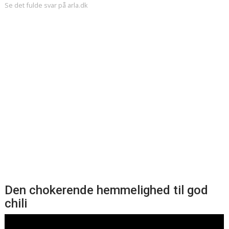
Se det fulde svar på arla.dk
Den chokerende hemmelighed til god
chili