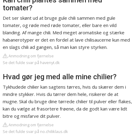
Kan chili plantes sammen med
tomater?
Det ser skønt ud at bruge gule chili sammen med gule
tomater, og røde med røde tomater, eller bare en vild
blanding. Af mange chili. Med meget aromatiske og stærke
habanerotyper er det en fordel at lave chilisaucerne kun med
en slags chili ad gangen, så man kan styre styrken.
Anmodning om fjernelse
Se det fulde svar på havenyt.dk
Hvad gør jeg med alle mine chilier?
Tykhudede chilier kan sagtens tørres, hvis du skærer dem i
mindre stykker. Hvis du tørrer dem hele, risikerer de at
mugne. Skal du bruge dine tørrede chilier til pulver eller flakes,
kan du vælge at frasortere frøene, da de godt kan være lidt
bitre og misfarve dit pulver.
Anmodning om fjernelse
Se det fulde svar på no.chiliklaus.dk