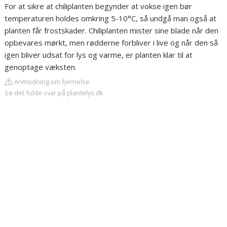
For at sikre at chiliplanten begynder at vokse igen bør
temperaturen holdes omkring 5-10°C, så undgå man også at
planten får frostskader. Chiliplanten mister sine blade når den
opbevares mørkt, men rødderne forbliver i live og når den så
igen bliver udsat for lys og varme, er planten klar til at
genoptage væksten.
Anmodning om fjernelse
Se det fulde svar på plantelys.dk