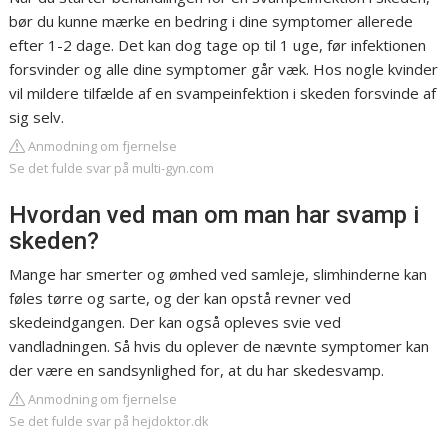
bør du kunne mærke en bedring i dine symptomer allerede
efter 1-2 dage. Det kan dog tage op til 1 uge, før infektionen
forsvinder og alle dine symptomer går væk. Hos nogle kvinder
vil mildere tilfælde af en svampeinfektion i skeden forsvinde af
sig selv.
Anmodning om fjernelse
Se det fulde svar på multi-gyn.com
Hvordan ved man om man har svamp i
skeden?
Mange har smerter og ømhed ved samleje, slimhinderne kan
føles tørre og sarte, og der kan opstå revner ved
skedeindgangen. Der kan også opleves svie ved
vandladningen. Så hvis du oplever de nævnte symptomer kan
der være en sandsynlighed for, at du har skedesvamp.
Anmodning om fjernelse
Se det fulde svar på hejdoktor.dk