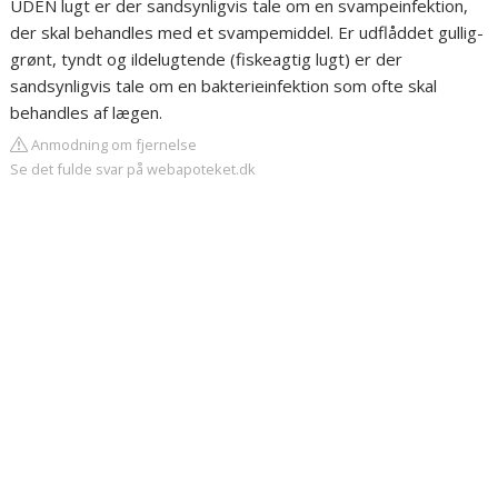
UDEN lugt er der sandsynligvis tale om en svampeinfektion,
der skal behandles med et svampemiddel. Er udflåddet gullig-
grønt, tyndt og ildelugtende (fiskeagtig lugt) er der
sandsynligvis tale om en bakterieinfektion som ofte skal
behandles af lægen.
Anmodning om fjernelse
Se det fulde svar på webapoteket.dk