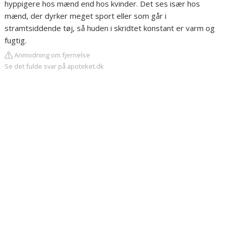
hyppigere hos mænd end hos kvinder. Det ses især hos
mænd, der dyrker meget sport eller som går i
stramtsiddende tøj, så huden i skridtet konstant er varm og
fugtig.
Anmodning om fjernelse
Se det fulde svar på apoteket.dk