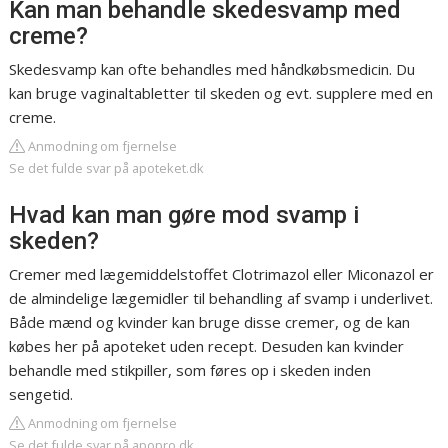
Kan man behandle skedesvamp med
creme?
Skedesvamp kan ofte behandles med håndkøbsmedicin. Du
kan bruge vaginaltabletter til skeden og evt. supplere med en
creme.
Anmodning om fjernelse
Se det fulde svar på apoteket.dk
Hvad kan man gøre mod svamp i
skeden?
Cremer med lægemiddelstoffet Clotrimazol eller Miconazol er
de almindelige lægemidler til behandling af svamp i underlivet.
Både mænd og kvinder kan bruge disse cremer, og de kan
købes her på apoteket uden recept. Desuden kan kvinder
behandle med stikpiller, som føres op i skeden inden
sengetid.
Anmodning om fjernelse
Se det fulde svar på apopro.dk