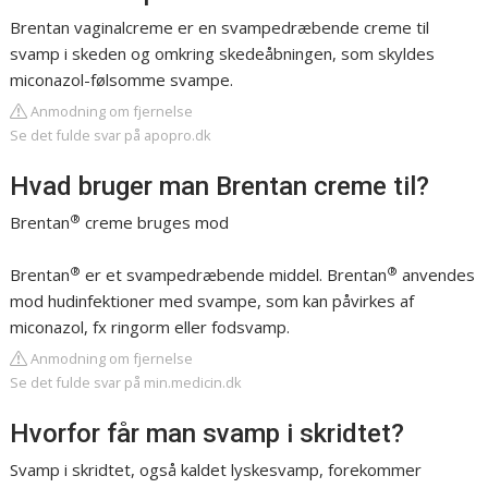
Brentan vaginalcreme er en svampedræbende creme til
svamp i skeden og omkring skedeåbningen, som skyldes
miconazol-følsomme svampe.
Anmodning om fjernelse
Se det fulde svar på apopro.dk
Hvad bruger man Brentan creme til?
®
Brentan
creme bruges mod
®
®
Brentan
er et svampedræbende middel. Brentan
anvendes
mod hudinfektioner med svampe, som kan påvirkes af
miconazol, fx ringorm eller fodsvamp.
Anmodning om fjernelse
Se det fulde svar på min.medicin.dk
Hvorfor får man svamp i skridtet?
Svamp i skridtet, også kaldet lyskesvamp, forekommer