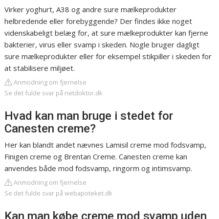
Virker yoghurt, A38 og andre sure mælkeprodukter
helbredende eller forebyggende? Der findes ikke noget
videnskabeligt belæg for, at sure mælkeprodukter kan fjerne
bakterier, virus eller svamp i skeden. Nogle bruger dagligt
sure mælkeprodukter eller for eksempel stikpiller i skeden for
at stabilisere miljøet.
Anmodning om fjernelse
Se det fulde svar på netdoktor.dk
Hvad kan man bruge i stedet for
Canesten creme?
Her kan blandt andet nævnes Lamisil creme mod fodsvamp,
Finigen creme og Brentan Creme. Canesten creme kan
anvendes både mod fodsvamp, ringorm og intimsvamp.
Anmodning om fjernelse
Se det fulde svar på webapoteket.dk
Kan man købe creme mod svamp uden