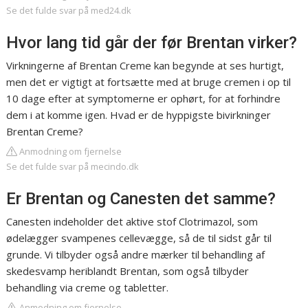
Se det fulde svar på med24.dk
Hvor lang tid går der før Brentan virker?
Virkningerne af Brentan Creme kan begynde at ses hurtigt,
men det er vigtigt at fortsætte med at bruge cremen i op til
10 dage efter at symptomerne er ophørt, for at forhindre
dem i at komme igen. Hvad er de hyppigste bivirkninger
Brentan Creme?
Anmodning om fjernelse
Se det fulde svar på mecindo.dk
Er Brentan og Canesten det samme?
Canesten indeholder det aktive stof Clotrimazol, som
ødelægger svampenes cellevægge, så de til sidst går til
grunde. Vi tilbyder også andre mærker til behandling af
skedesvamp heriblandt Brentan, som også tilbyder
behandling via creme og tabletter.
Anmodning om fjernelse