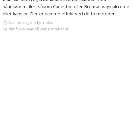
håndkøbsmidler, såsom Canesten eller Brentan vaginalcreme
eller kapsler. Der er samme effekt ved de to metoder.
Anmodning om fjernelse
Se det fulde svar på webapoteket.dk