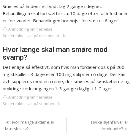
Smøres på huden i et tyndt lag 2 gange i døgnet.
Behandlingen skal fortsætte i ca. 10 dage efter, at infektionen
er forsvundet. Behandlingen bør højst fortsætte i 6 uger.
Anmodning om fjernelse
Se det fulde svar på min.medicin.dk
Hvor længe skal man smøre mod
svamp?
Det er lige så effektivt, som hvis man fordeler dosis på 200
mg stikpiller i 3 dage eller 100 mg stikpiller i 6 dage. Der kan
evt. suppleres med en creme, der smøres på kønslæberne og
omkring skedeindgangen 1-3 gange dagligt i 1-2 uger.
Anmodning om fjernelse
Se det fulde svar på sundhed.dk
Indlægsnavigation
Hvor mange aktier ejer
Hvilke øjenfarver er
Mærsk selv?
dominante?