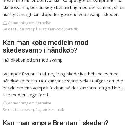
fleste tilfælde vil det ikke ske. Så opdager du symptomer på
skedesvamp, bør du søge behandling med det samme, så du
hurtigst muligt kan slippe for generne ved svamp i skeden.
Anmodning om fjernelse
Se det fulde svar på australian-bodycare.dk
Kan man købe medicin mod
skedesvamp i håndkøb?
Håndkøbsmedicin mod svamp
Svampeinfektion i hud, negle og skede kan behandles med
håndkøbsmedicin. Det kan være svært selv at afgøre om der
er tale om en svampeinfektion, så det kan være en god idé at
tale med en læge først.
Anmodning om fjernelse
Se det fulde svar på apotekeren.dk
Kan man smøre Brentan i skeden?