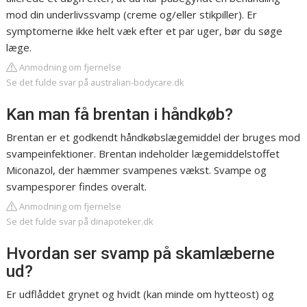
mod din underlivssvamp (creme og/eller stikpiller). Er
symptomerne ikke helt væk efter et par uger, bør du søge
læge.
Anmodning om fjernelse
Se det fulde svar på australian-bodycare.dk
Kan man få brentan i håndkøb?
Brentan er et godkendt håndkøbslægemiddel der bruges mod
svampeinfektioner. Brentan indeholder lægemiddelstoffet
Miconazol, der hæmmer svampenes vækst. Svampe og
svampesporer findes overalt.
Anmodning om fjernelse
Se det fulde svar på dinapoteker.dk
Hvordan ser svamp på skamlæberne
ud?
Er udflåddet grynet og hvidt (kan minde om hytteost) og