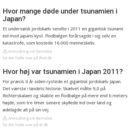
Hvor mange døde under tsunamien i
Japan?
Et undersøisk jordskælv sendte i 2011 en gigantisk tsunami
ind mod Japans kyst. Flodbølgen forårsagde i sig selv en
katastrofe, som kostede 16.000 menneskeliv.
Anmodning om fjernelse
Se det fulde svar på illvid.dk
Hvor høj var tsunamien i Japan 2011?
For præcis ti år siden rystede et gigantisk jordskælv Japan.
Det værste i landets historie. Skælvet målte 9,0 på
Richterskalaen og skabte en flodbølge på mere end ti meters
højde, som tre timer senere skyllede ind over land og
ødelagde alt på sin vej.
Anmodning om fjernelse
Se det fulde svar på dr.dk