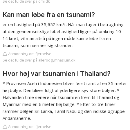
Se det fulde svar på dmi.dk
Kan man løbe fra en tsunami?
er en hastighed på 35,652 km/t. Når man tager i betragtning
at den gennemsnitslige løbehastighed ligger på omkring 10-
14 km/t, vil man altså på ingen måde kunne løbe fra en
tsunami, som nærmer sig stranden.
Anmodning om fjernelse
Se det fulde svar på allerodgymnasium.dk
Hvor høj var tsunamien i Thailand?
* Provinsen Aceh i Indonesien bliver først ramt af en 35 meter
høj bølge. Den bliver fulgt af yderligere syv store bølger. *
Halvanden time senere når tsunami en frem til Thailand og
Myanmar med en ti meter høj bølge. * Efter to-tre timer
rammer bølgen Sri Lanka, Tamil Nadu og den indiske øgruppe
Andamanerne.
Anmodning om fjernelse