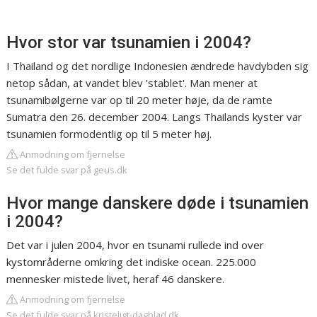
Hvor stor var tsunamien i 2004?
I Thailand og det nordlige Indonesien ændrede havdybden sig
netop sådan, at vandet blev 'stablet'. Man mener at
tsunamibølgerne var op til 20 meter høje, da de ramte
Sumatra den 26. december 2004. Langs Thailands kyster var
tsunamien formodentlig op til 5 meter høj.
Anmodning om fjernelse
Se det fulde svar på geus.dk
Hvor mange danskere døde i tsunamien
i 2004?
Det var i julen 2004, hvor en tsunami rullede ind over
kystområderne omkring det indiske ocean. 225.000
mennesker mistede livet, heraf 46 danskere.
Anmodning om fjernelse
Se det fulde svar på kristeligt-dagblad.dk