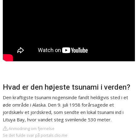
Hvad er den højeste tsunami i verden?
Den kraftigste tsunami nogensinde fandt heldigvis sted i et
øde område i Alaska. Den 9. juli 1958 forårsagede et
jordskælv et jordskred, som sendte en lokal tsunami ind i
Lituya Bay, hvor vandet steg svimlende 530 meter.
Anmodning om fjernelse
Se det fulde svar på portals.clio.me