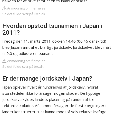
risikoen for at blive ramt af en tsunami er størst.
Anmodning om fjernelse
Se det fulde svar på illvid.dk
Hvordan opstod tsunamien i Japan i
2011?
Fredag den 11. marts 2011 klokken 14.46 (06.46 dansk tid)
blev Japan ramt af et kraftigt jordskælv. Jordskælvet blev målt
til 9,0 og udløste en tsunami.
Anmodning om fjernelse
Se det fulde svar på brs.dk
Er der mange jordskælv i Japan?
Japan oplever hvert år hundredvis af jordskælv, hvoraf
størstedelen ikke forårsager nogen skader. De hyppige
jordskælv skyldes landets placering på randen af tre
tektoniske plader. Af samme årsag er de fleste bygninger i
landet konstrueret til at kunne modstå selv relativt kraftige