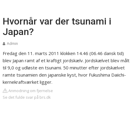
Hvornår var der tsunami i
Japan?
Admin
Fredag den 11. marts 2011 klokken 14.46 (06.46 dansk tid)
blev Japan ramt af et kraftigt jordskælv. Jordskælvet blev målt
til 9,0 og udløste en tsunami. 50 minutter efter jordskælvet
ramte tsunamien den japanske kyst, hvor Fukushima Daiichi-
kernekraftværket ligger.
Anmodning om fjernelse
Se det fulde svar på brs.dk