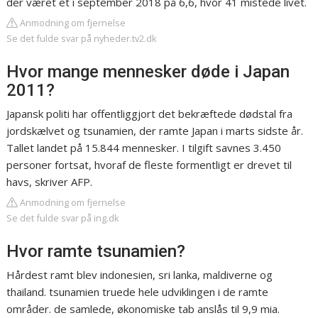
der været et i september 2018 på 6,6, hvor 41 mistede livet.
Anmodning om fjernelse
Se det fulde svar på nyheder.tv2.dk
Hvor mange mennesker døde i Japan
2011?
Japansk politi har offentliggjort det bekræftede dødstal fra
jordskælvet og tsunamien, der ramte Japan i marts sidste år.
Tallet landet på 15.844 mennesker. I tilgift savnes 3.450
personer fortsat, hvoraf de fleste formentligt er drevet til
havs, skriver AFP.
Anmodning om fjernelse
Se det fulde svar på ing.dk
Hvor ramte tsunamien?
Hårdest ramt blev indonesien, sri lanka, maldiverne og
thailand. tsunamien truede hele udviklingen i de ramte
områder. de samlede, økonomiske tab anslås til 9,9 mia.