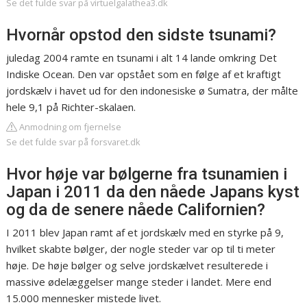
Se det fulde svar på virtuelgalathea3.dk
Hvornår opstod den sidste tsunami?
juledag 2004 ramte en tsunami i alt 14 lande omkring Det
Indiske Ocean. Den var opstået som en følge af et kraftigt
jordskælv i havet ud for den indonesiske ø Sumatra, der målte
hele 9,1 på Richter-skalaen.
Anmodning om fjernelse
Se det fulde svar på forsvaret.dk
Hvor høje var bølgerne fra tsunamien i
Japan i 2011 da den nåede Japans kyst
og da de senere nåede Californien?
I 2011 blev Japan ramt af et jordskælv med en styrke på 9,
hvilket skabte bølger, der nogle steder var op til ti meter
høje. De høje bølger og selve jordskælvet resulterede i
massive ødelæggelser mange steder i landet. Mere end
15.000 mennesker mistede livet.