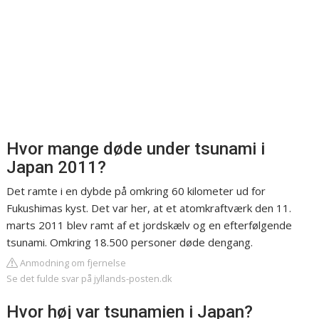
Hvor mange døde under tsunami i
Japan 2011?
Det ramte i en dybde på omkring 60 kilometer ud for
Fukushimas kyst. Det var her, at et atomkraftværk den 11.
marts 2011 blev ramt af et jordskælv og en efterfølgende
tsunami. Omkring 18.500 personer døde dengang.
Anmodning om fjernelse
Se det fulde svar på jyllands-posten.dk
Hvor høj var tsunamien i Japan?