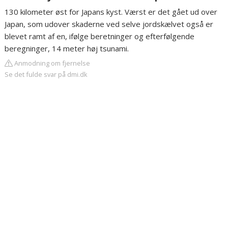
130 kilometer øst for Japans kyst. Værst er det gået ud over
Japan, som udover skaderne ved selve jordskælvet også er
blevet ramt af en, ifølge beretninger og efterfølgende
beregninger, 14 meter høj tsunami.
Anmodning om fjernelse
Se det fulde svar på dmi.dk