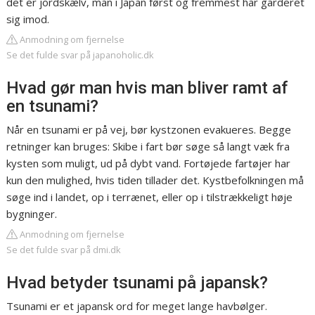
det er jordskælv, man i Japan først og fremmest har garderet
sig imod.
Anmodning om fjernelse
Se det fulde svar på japanoholic.dk
Hvad gør man hvis man bliver ramt af
en tsunami?
Når en tsunami er på vej, bør kystzonen evakueres. Begge
retninger kan bruges: Skibe i fart bør søge så langt væk fra
kysten som muligt, ud på dybt vand. Fortøjede fartøjer har
kun den mulighed, hvis tiden tillader det. Kystbefolkningen må
søge ind i landet, op i terrænet, eller op i tilstrækkeligt høje
bygninger.
Anmodning om fjernelse
Se det fulde svar på dmi.dk
Hvad betyder tsunami på japansk?
Tsunami er et japansk ord for meget lange havbølger.