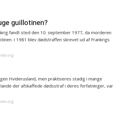
ge guillotinen?
ankrig fandt sted den 10. september 1977, da morderen
otinen. I 1981 blev dødstraffen skrevet ud af Frankrigs
edia.org
tagen Hviderusland, men praktiseres stadig i mange
 lande der afskaffede dødsstraf i deres forfatninger, var
edia.org