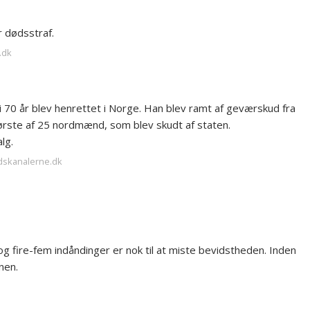
r dødsstraf.
.dk
i 70 år blev henrettet i Norge. Han blev ramt af geværskud fra
ørste af 25 nordmænd, som blev skudt af staten.
lg.
ndskanalerne.dk
og fire-fem indåndinger er nok til at miste bevidstheden. Inden
nen.