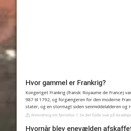
Hvor gammel er Frankrig?
Kongeriget Frankrig (fransk: Royaume de France) var
987 til 1792, og forgængeren for den moderne Frans
stater, og en stormagt siden senmiddelalderen og 
Anmodning om fjernelse
Se det fulde svar på da.wikip
Hvornår blev enevælden afskaffet