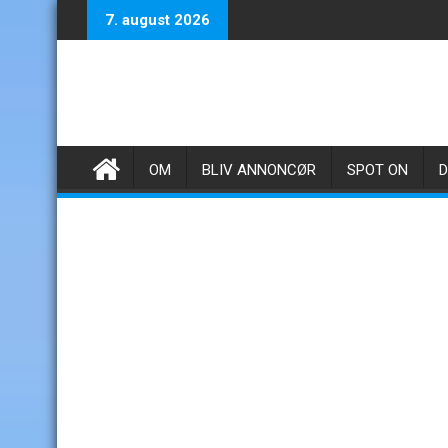
Skip
7. august 2026
to
content
OM
BLIV ANNONCØR
SPOT ON
D