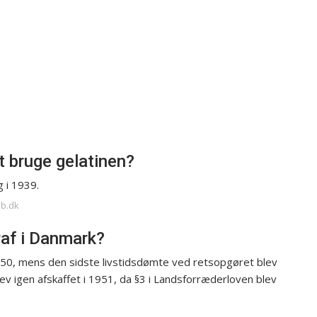
 bruge gelatinen?
 i 1939.
ab.dk
af i Danmark?
50, mens den sidste livstidsdømte ved retsopgøret blev
ev igen afskaffet i 1951, da §3 i Landsforræderloven blev