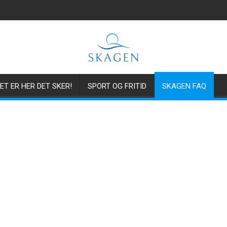
ET ER HER DET SKER!
SPORT OG FRITID
SKAGEN FAQ