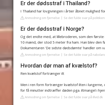
Er der dødsstraf i Thailand?
I Thailand har lovgivningen i årtier åbnet mulighed fo
Anmodning om fjernelse
Se det fulde svar på politiken
Er der dødsstraf i Norge?
Og det endte med, at lillebroderen, som den første 
10 mænd, der stod 5 meter fra ham. Han blev den f
Dokumentaren 'De sidste dødsdømte' handler om va
Anmodning om fjernelse
Se det fulde svar på nabola
Hvordan dør man af kvælstof?
Ren kvælstof fortrænger ilt
Men i ren form fortrænger kvælstof ilten i lungerne, 
for få minutter indtræffer døden pga. iltmangel i hjer
Anmodning om fjernelse
Se det fulde svar på illvid.dk