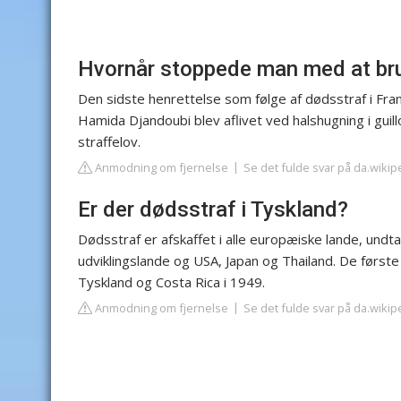
Hvornår stoppede man med at bru
Den sidste henrettelse som følge af dødsstraf i Fr
Hamida Djandoubi blev aflivet ved halshugning i guill
straffelov.
Anmodning om fjernelse
Se det fulde svar på da.wikip
Er der dødsstraf i Tyskland?
Dødsstraf er afskaffet i alle europæiske lande, und
udviklingslande og USA, Japan og Thailand. De første
Tyskland og Costa Rica i 1949.
Anmodning om fjernelse
Se det fulde svar på da.wikip