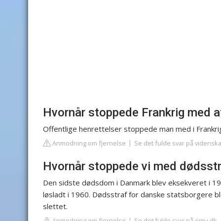
Hvornår stoppede Frankrig med at
Offentlige henrettelser stoppede man med i Frankrig
Anmodning om fjernelse
Se det fulde svar på vidensk
Hvornår stoppede vi med dødsstr
Den sidste dødsdom i Danmark blev eksekveret i 19
løsladt i 1960. Dødsstraf for danske statsborgere bl
slettet.
Anmodning om fjernelse
Se det fulde svar på emu.dk