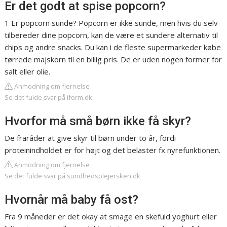
Er det godt at spise popcorn?
1 Er popcorn sunde? Popcorn er ikke sunde, men hvis du selv
tilbereder dine popcorn, kan de være et sundere alternativ til
chips og andre snacks. Du kan i de fleste supermarkeder købe
tørrede majskorn til en billig pris. De er uden nogen former for
salt eller olie.
Anmodning om fjernelse
Se det fulde svar på iform.dk
Hvorfor må små børn ikke få skyr?
De fraråder at give skyr til børn under to år, fordi
proteinindholdet er for højt og det belaster fx nyrefunktionen.
Anmodning om fjernelse
Se det fulde svar på sundhedsplejersken.dk
Hvornår må baby få ost?
Fra 9 måneder er det okay at smage en skefuld yoghurt eller