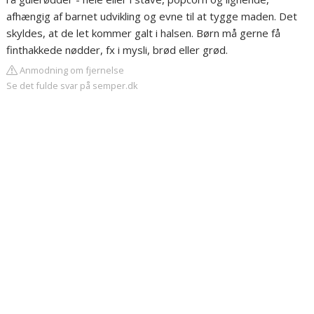
afhængig af barnet udvikling og evne til at tygge maden. Det
skyldes, at de let kommer galt i halsen. Børn må gerne få
finthakkede nødder, fx i mysli, brød eller grød.
Anmodning om fjernelse
Se det fulde svar på semper.dk