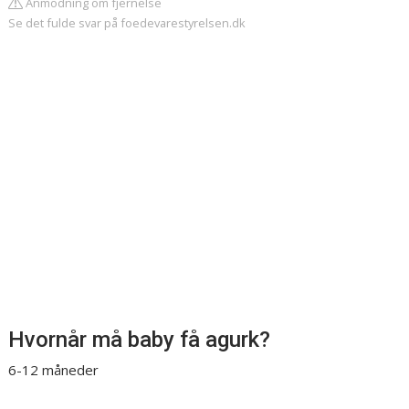
Anmodning om fjernelse
Se det fulde svar på foedevarestyrelsen.dk
Hvornår må baby få agurk?
6-12 måneder