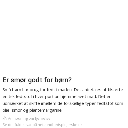
Er smør godt for børn?
Små børn har brug for fedt i maden. Det anbefales at tilsætte
en tsk fedtstof i hver portion hjemmelavet mad. Det er
udmærket at skifte imellem de forskellige typer fedtstof som
olie, smør og plantemargarine.
Anmodning om fjernelse
Se det fulde svar på netsundhedsplejerske.dk