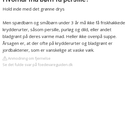
Hold inde med det grønne drys
Men spædbørn og småbørn under 3 år må ikke få friskhakkede
krydderurter, såsom persille, purløg og dild, eller andet
bladgrønt på deres varme mad. Heller ikke ovenpå suppe.
Årsagen er, at der ofte på krydderurter og bladgrønt er
jordbakterier, som er vanskelige at vaske væk.
Anmodning om fjernelse
Se det fulde svar på foedevareguiden.dk