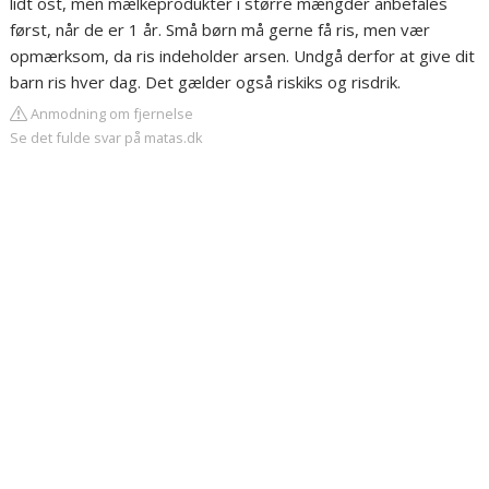
lidt ost, men mælkeprodukter i større mængder anbefales
først, når de er 1 år. Små børn må gerne få ris, men vær
opmærksom, da ris indeholder arsen. Undgå derfor at give dit
barn ris hver dag. Det gælder også riskiks og risdrik.
Anmodning om fjernelse
Se det fulde svar på matas.dk