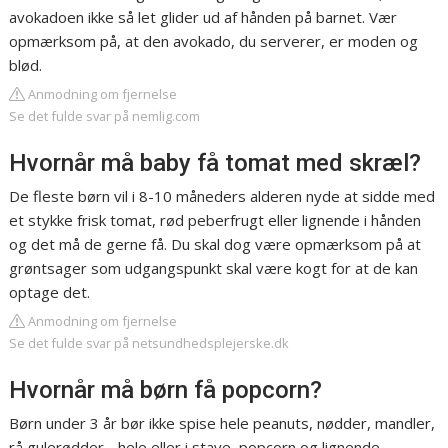
avokadoen ikke så let glider ud af hånden på barnet. Vær
opmærksom på, at den avokado, du serverer, er moden og
blød.
Anmodning om fjernelse
Se det fulde svar på nemlig.com
Hvornår må baby få tomat med skræl?
De fleste børn vil i 8-10 måneders alderen nyde at sidde med
et stykke frisk tomat, rød peberfrugt eller lignende i hånden
og det må de gerne få. Du skal dog være opmærksom på at
grøntsager som udgangspunkt skal være kogt for at de kan
optage det.
Anmodning om fjernelse
Se det fulde svar på netsundhedsplejerske.dk
Hvornår må børn få popcorn?
Børn under 3 år bør ikke spise hele peanuts, nødder, mandler,
rå gulerødder - hele eller i stave, popcorn og lignende,