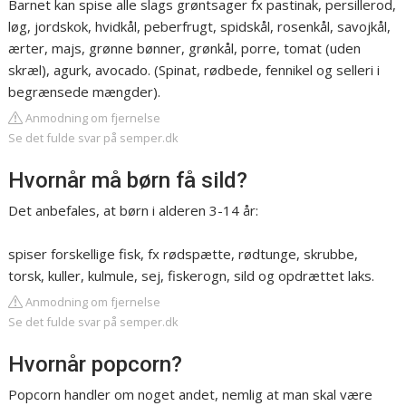
Barnet kan spise alle slags grøntsager fx pastinak, persillerod,
løg, jordskok, hvidkål, peberfrugt, spidskål, rosenkål, savojkål,
ærter, majs, grønne bønner, grønkål, porre, tomat (uden
skræl), agurk, avocado. (Spinat, rødbede, fennikel og selleri i
begrænsede mængder).
Anmodning om fjernelse
Se det fulde svar på semper.dk
Hvornår må børn få sild?
Det anbefales, at børn i alderen 3-14 år:
spiser forskellige fisk, fx rødspætte, rødtunge, skrubbe,
torsk, kuller, kulmule, sej, fiskerogn, sild og opdrættet laks.
Anmodning om fjernelse
Se det fulde svar på semper.dk
Hvornår popcorn?
Popcorn handler om noget andet, nemlig at man skal være