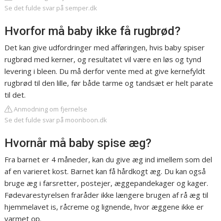
Se det fulde svar på semper.dk
Hvorfor må baby ikke få rugbrød?
Det kan give udfordringer med afføringen, hvis baby spiser
rugbrød med kerner, og resultatet vil være en løs og tynd
levering i bleen. Du må derfor vente med at give kernefyldt
rugbrød til den lille, før både tarme og tandsæt er helt parate
til det.
Anmodning om fjernelse
Se det fulde svar på moonboon.dk
Hvornår må baby spise æg?
Fra barnet er 4 måneder, kan du give æg ind imellem som del
af en varieret kost. Barnet kan få hårdkogt æg. Du kan også
bruge æg i farsretter, postejer, æggepandekager og kager.
Fødevarestyrelsen fraråder ikke længere brugen af rå æg til
hjemmelavet is, råcreme og lignende, hvor æggene ikke er
varmet op.