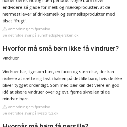
holder deres indtog i den periode. Nogle børn bliver
endvidere så glade for mælk og mælkeprodukter, at de
nærmest lever af drikkemælk og surmælksprodukter med
tilsat "frugt".
Anmodning om fjernelse
Se det fulde svar på sundhedsplejersken.dk
Hvorfor må små børn ikke få vindruer?
Vindruer
Vindruer har, ligesom bær, en facon og størrelse, der kan
risikere at sætte sig fast i halsen på det lille barn, hvis de ikke
bliver tygget ordentligt. Som med bær kan det være en god
idé at skære vindruer over og evt. fjerne skrællen til de
mindste børn.
Anmodning om fjernelse
Se det fulde svar på livsstil.tv2.dk
Hvornår må børn få persille?