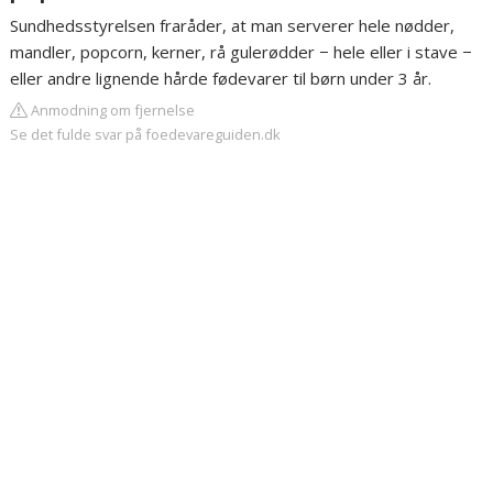
Sundhedsstyrelsen fraråder, at man serverer hele nødder,
mandler, popcorn, kerner, rå gulerødder − hele eller i stave −
eller andre lignende hårde fødevarer til børn under 3 år.
Anmodning om fjernelse
Se det fulde svar på foedevareguiden.dk