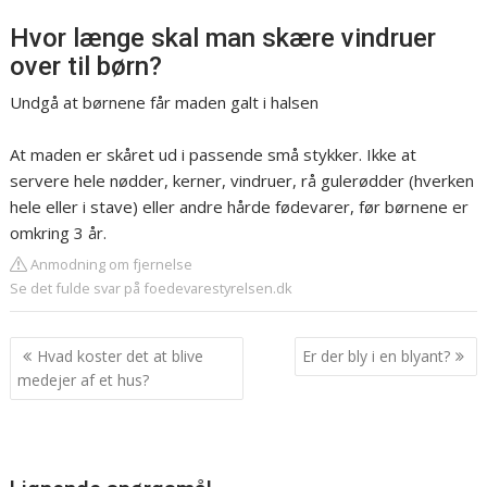
Hvor længe skal man skære vindruer
over til børn?
Undgå at børnene får maden galt i halsen
At maden er skåret ud i passende små stykker. Ikke at
servere hele nødder, kerner, vindruer, rå gulerødder (hverken
hele eller i stave) eller andre hårde fødevarer, før børnene er
omkring 3 år.
Anmodning om fjernelse
Se det fulde svar på foedevarestyrelsen.dk
Indlægsnavigation
Hvad koster det at blive
Er der bly i en blyant?
medejer af et hus?