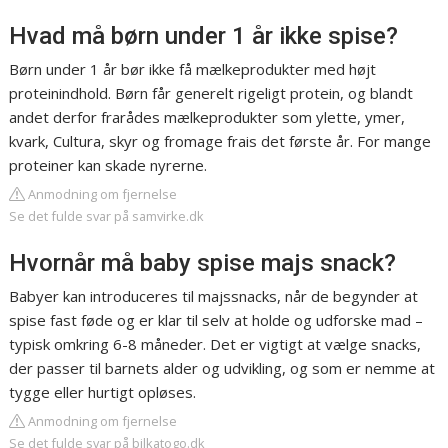
Hvad må børn under 1 år ikke spise?
Børn under 1 år bør ikke få mælkeprodukter med højt
proteinindhold. Børn får generelt rigeligt protein, og blandt
andet derfor frarådes mælkeprodukter som ylette, ymer,
kvark, Cultura, skyr og fromage frais det første år. For mange
proteiner kan skade nyrerne.
Anmodning om fjernelse
Se det fulde svar på samvirke.dk
Hvornår må baby spise majs snack?
Babyer kan introduceres til majssnacks, når de begynder at
spise fast føde og er klar til selv at holde og udforske mad –
typisk omkring 6-8 måneder. Det er vigtigt at vælge snacks,
der passer til barnets alder og udvikling, og som er nemme at
tygge eller hurtigt opløses.
Anmodning om fjernelse
Se det fulde svar på bilkatogo.dk