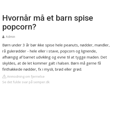
Hvornår må et barn spise
popcorn?
Admin
Børn under 3 år bør ikke spise hele peanuts, nødder, mandler,
rå gulerødder - hele eller i stave, popcorn og lignende,
afhængig af barnet udvikling og evne til at tygge maden. Det
skyldes, at de let kommer galt i halsen. Børn må gerne få
finthakkede nødder, fx i mysli, brød eller grød.
Anmodning om fjernelse
Se det fulde svar på semper.dk