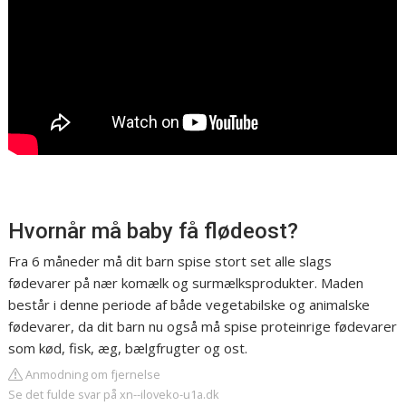
Hvornår må baby få flødeost?
Fra 6 måneder må dit barn spise stort set alle slags
fødevarer på nær komælk og surmælksprodukter. Maden
består i denne periode af både vegetabilske og animalske
fødevarer, da dit barn nu også må spise proteinrige fødevarer
som kød, fisk, æg, bælgfrugter og ost.
Anmodning om fjernelse
Se det fulde svar på xn--iloveko-u1a.dk