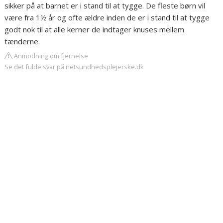
sikker på at barnet er i stand til at tygge. De fleste børn vil
være fra 1½ år og ofte ældre inden de er i stand til at tygge
godt nok til at alle kerner de indtager knuses mellem
tænderne.
Anmodning om fjernelse
Se det fulde svar på netsundhedsplejerske.dk