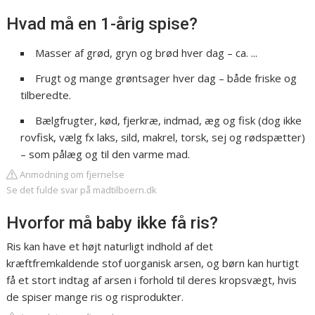
Hvad må en 1-årig spise?
Masser af grød, gryn og brød hver dag – ca. ...
Frugt og mange grøntsager hver dag – både friske og
tilberedte.
Bælgfrugter, kød, fjerkræ, indmad, æg og fisk (dog ikke
rovfisk, vælg fx laks, sild, makrel, torsk, sej og rødspætter)
– som pålæg og til den varme mad.
Anmodning om fjernelse
Se det fulde svar på madtilboern.dk
Hvorfor må baby ikke få ris?
Ris kan have et højt naturligt indhold af det
kræftfremkaldende stof uorganisk arsen, og børn kan hurtigt
få et stort indtag af arsen i forhold til deres kropsvægt, hvis
de spiser mange ris og risprodukter.