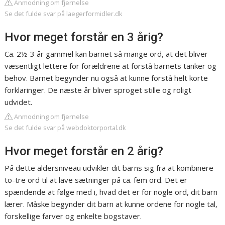
Anmodning om fjernelse
Se det fulde svar på laegerformidler.dk
Hvor meget forstår en 3 årig?
Ca. 2½-3 år gammel kan barnet så mange ord, at det bliver
væsentligt lettere for forældrene at forstå barnets tanker og
behov. Barnet begynder nu også at kunne forstå helt korte
forklaringer. De næste år bliver sproget stille og roligt
udvidet.
Anmodning om fjernelse
Se det fulde svar på webdoktorportal.dk
Hvor meget forstår en 2 årig?
På dette aldersniveau udvikler dit barns sig fra at kombinere
to-tre ord til at lave sætninger på ca. fem ord. Det er
spændende at følge med i, hvad det er for nogle ord, dit barn
lærer. Måske begynder dit barn at kunne ordene for nogle tal,
forskellige farver og enkelte bogstaver.