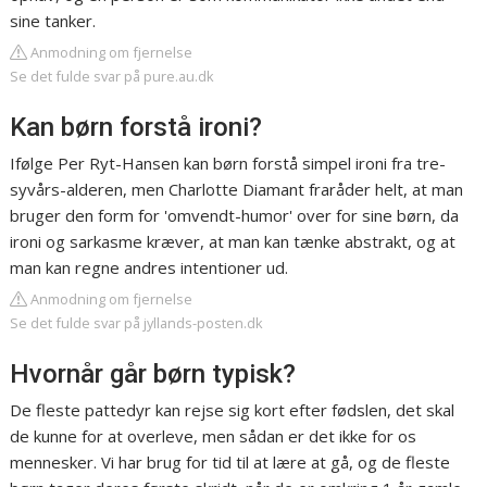
sine tanker.
Anmodning om fjernelse
Se det fulde svar på pure.au.dk
Kan børn forstå ironi?
Ifølge Per Ryt-Hansen kan børn forstå simpel ironi fra tre-
syvårs-alderen, men Charlotte Diamant fraråder helt, at man
bruger den form for 'omvendt-humor' over for sine børn, da
ironi og sarkasme kræver, at man kan tænke abstrakt, og at
man kan regne andres intentioner ud.
Anmodning om fjernelse
Se det fulde svar på jyllands-posten.dk
Hvornår går børn typisk?
De fleste pattedyr kan rejse sig kort efter fødslen, det skal
de kunne for at overleve, men sådan er det ikke for os
mennesker. Vi har brug for tid til at lære at gå, og de fleste