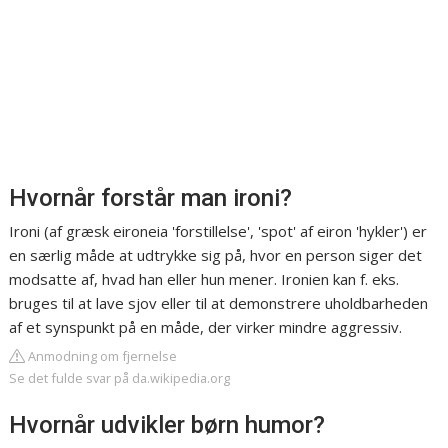
Hvornår forstår man ironi?
Ironi (af græsk eironeia 'forstillelse', 'spot' af eiron 'hykler') er
en særlig måde at udtrykke sig på, hvor en person siger det
modsatte af, hvad han eller hun mener. Ironien kan f. eks.
bruges til at lave sjov eller til at demonstrere uholdbarheden
af et synspunkt på en måde, der virker mindre aggressiv.
Anmodning om fjernelse
Se det fulde svar på da.wikipedia.org
Hvornår udvikler børn humor?