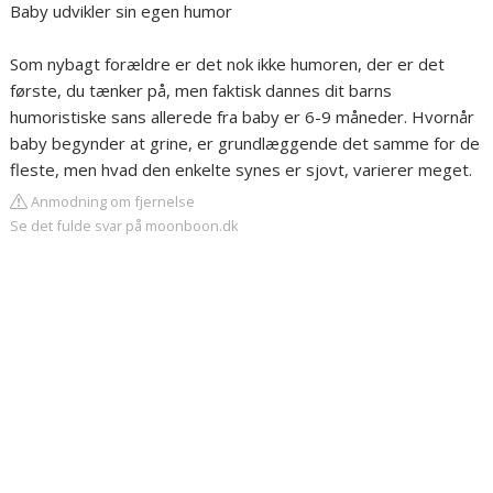
Baby udvikler sin egen humor
Som nybagt forældre er det nok ikke humoren, der er det
første, du tænker på, men faktisk dannes dit barns
humoristiske sans allerede fra baby er 6-9 måneder. Hvornår
baby begynder at grine, er grundlæggende det samme for de
fleste, men hvad den enkelte synes er sjovt, varierer meget.
Anmodning om fjernelse
Se det fulde svar på moonboon.dk