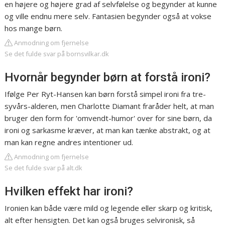
en højere og højere grad af selvfølelse og begynder at kunne
og ville endnu mere selv. Fantasien begynder også at vokse
hos mange børn.
Anmodning om fjernelse
Se det fulde svar på bornsvilkar.dk
Hvornår begynder børn at forstå ironi?
Ifølge Per Ryt-Hansen kan børn forstå simpel ironi fra tre-
syvårs-alderen, men Charlotte Diamant fraråder helt, at man
bruger den form for 'omvendt-humor' over for sine børn, da
ironi og sarkasme kræver, at man kan tænke abstrakt, og at
man kan regne andres intentioner ud.
Anmodning om fjernelse
Se det fulde svar på alt.dk
Hvilken effekt har ironi?
Ironien kan både være mild og legende eller skarp og kritisk,
alt efter hensigten. Det kan også bruges selvironisk, så