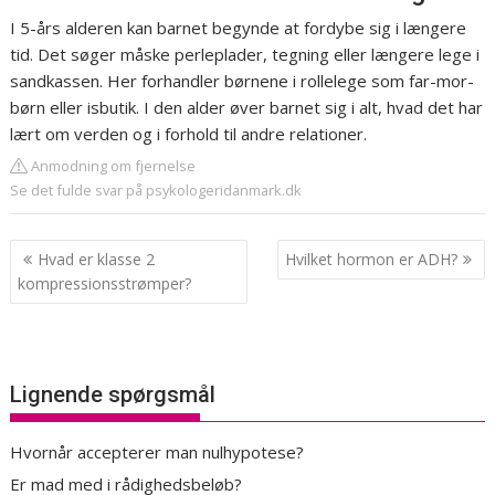
I 5-års alderen kan barnet begynde at fordybe sig i længere
tid. Det søger måske perleplader, tegning eller længere lege i
sandkassen. Her forhandler børnene i rollelege som far-mor-
børn eller isbutik. I den alder øver barnet sig i alt, hvad det har
lært om verden og i forhold til andre relationer.
Anmodning om fjernelse
Se det fulde svar på psykologeridanmark.dk
Indlægsnavigation
Hvad er klasse 2
Hvilket hormon er ADH?
kompressionsstrømper?
Lignende spørgsmål
Hvornår accepterer man nulhypotese?
Er mad med i rådighedsbeløb?