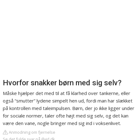
Hvorfor snakker børn med sig selv?
Måske hjælper det med til at få klarhed over tankerne, eller
også “smutter” lydene simpelt hen ud, fordi man har slækket
på kontrollen med taleimpulsen. Børn, der jo ikke ligger under
for sociale normer, taler ofte højt med sig selv, og det kan
være den vane, nogle bringer med sig ind i voksenlivet.
Anmodning om fjernelse
Se det fulde svar på illvid.dk