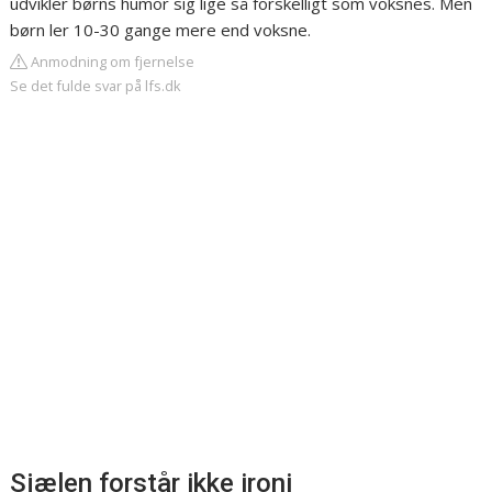
udvikler børns humor sig lige så forskelligt som voksnes. Men
børn ler 10-30 gange mere end voksne.
Anmodning om fjernelse
Se det fulde svar på lfs.dk
Sjælen forstår ikke ironi