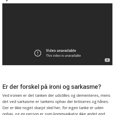
Er der forskel på ironi og sarkasme?
Ved ironien er det tanken der udstilles og dementeres, mens
det ved sarkasme er tankens ophav der kritiseres og hånes.
Der er ikke noget skarpt skel her, for ingen tanke er uden
ophav, og en person er som kommunikator ikke andet end