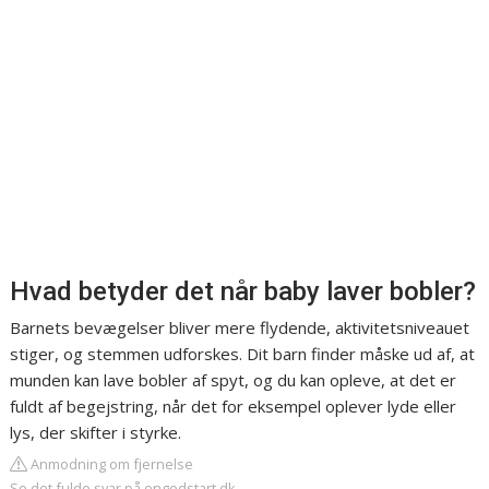
Hvad betyder det når baby laver bobler?
Barnets bevægelser bliver mere flydende, aktivitetsniveauet
stiger, og stemmen udforskes. Dit barn finder måske ud af, at
munden kan lave bobler af spyt, og du kan opleve, at det er
fuldt af begejstring, når det for eksempel oplever lyde eller
lys, der skifter i styrke.
Anmodning om fjernelse
Se det fulde svar på engodstart.dk