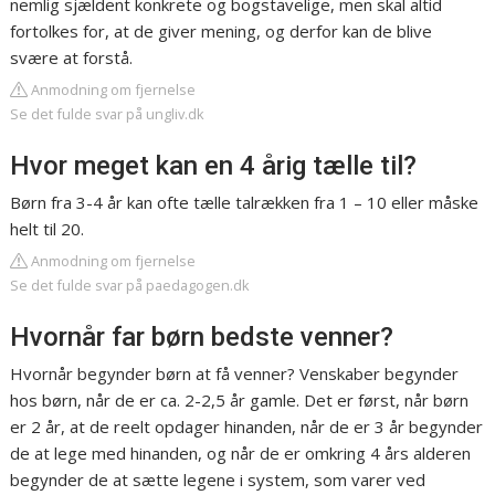
nemlig sjældent konkrete og bogstavelige, men skal altid
fortolkes for, at de giver mening, og derfor kan de blive
svære at forstå.
Anmodning om fjernelse
Se det fulde svar på ungliv.dk
Hvor meget kan en 4 årig tælle til?
Børn fra 3-4 år kan ofte tælle talrækken fra 1 – 10 eller måske
helt til 20.
Anmodning om fjernelse
Se det fulde svar på paedagogen.dk
Hvornår far børn bedste venner?
Hvornår begynder børn at få venner? Venskaber begynder
hos børn, når de er ca. 2-2,5 år gamle. Det er først, når børn
er 2 år, at de reelt opdager hinanden, når de er 3 år begynder
de at lege med hinanden, og når de er omkring 4 års alderen
begynder de at sætte legene i system, som varer ved