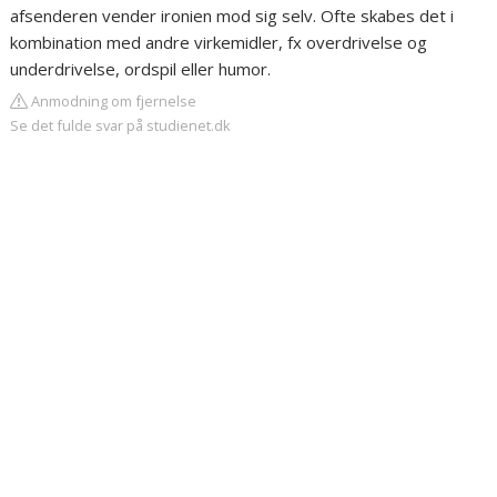
afsenderen vender ironien mod sig selv. Ofte skabes det i
kombination med andre virkemidler, fx overdrivelse og
underdrivelse, ordspil eller humor.
Anmodning om fjernelse
Se det fulde svar på studienet.dk