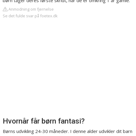
børn tager deres første skridt, når de er omkring 1 år gamle.
Anmodning om fjernelse
Se det fulde svar på foetex.dk
Hvornår får børn fantasi?
Børns udvikling 24-30 måneder. I denne alder udvikler dit barn