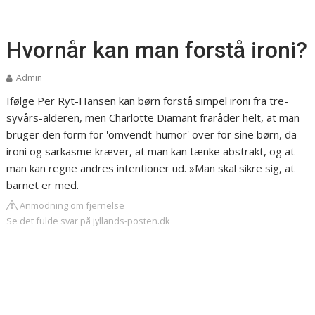
Hvornår kan man forstå ironi?
Admin
Ifølge Per Ryt-Hansen kan børn forstå simpel ironi fra tre-
syvårs-alderen, men Charlotte Diamant fraråder helt, at man
bruger den form for 'omvendt-humor' over for sine børn, da
ironi og sarkasme kræver, at man kan tænke abstrakt, og at
man kan regne andres intentioner ud. »Man skal sikre sig, at
barnet er med.
Anmodning om fjernelse
Se det fulde svar på jyllands-posten.dk