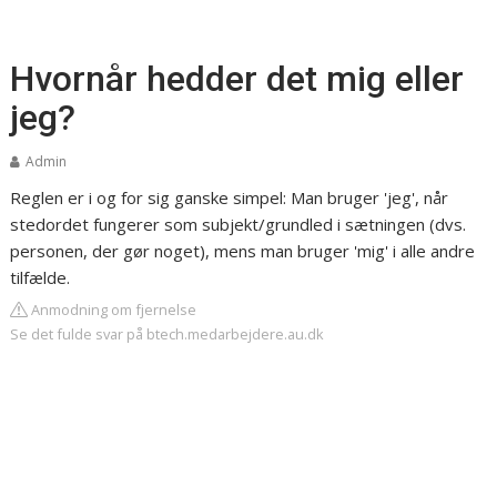
Hvornår hedder det mig eller
jeg?
Admin
Reglen er i og for sig ganske simpel: Man bruger 'jeg', når
stedordet fungerer som subjekt/grundled i sætningen (dvs.
personen, der gør noget), mens man bruger 'mig' i alle andre
tilfælde.
Anmodning om fjernelse
Se det fulde svar på btech.medarbejdere.au.dk