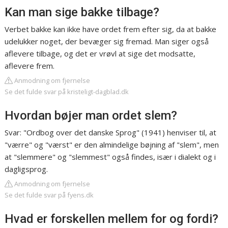
Kan man sige bakke tilbage?
Verbet bakke kan ikke have ordet frem efter sig, da at bakke
udelukker noget, der bevæger sig fremad. Man siger også
aflevere tilbage, og det er vrøvl at sige det modsatte,
aflevere frem.
Anmodning om fjernelse
Se det fulde svar på kristeligt-dagblad.dk
Hvordan bøjer man ordet slem?
Svar: "Ordbog over det danske Sprog" (1941) henviser til, at
"værre" og "værst" er den almindelige bøjning af "slem", men
at "slemmere" og "slemmest" også findes, især i dialekt og i
dagligsprog.
Anmodning om fjernelse
Se det fulde svar på fyens.dk
Hvad er forskellen mellem for og fordi?