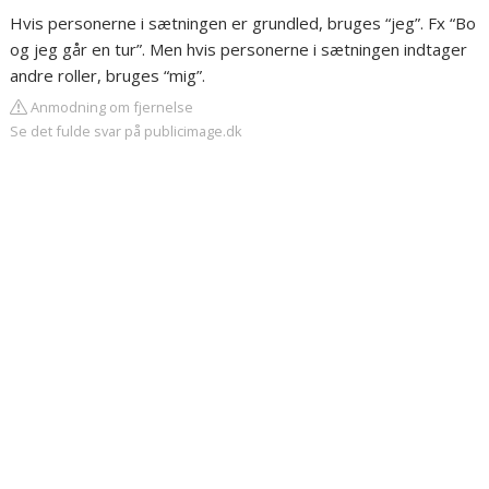
Hvis personerne i sætningen er grundled, bruges “jeg”. Fx “Bo
og jeg går en tur”. Men hvis personerne i sætningen indtager
andre roller, bruges “mig”.
Anmodning om fjernelse
Se det fulde svar på publicimage.dk