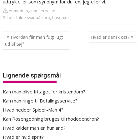
udtryk eller som synonym for du, en, jeg eller vi.
Anmodning om fjernelse
Se det fulde svar på sprogbasen.dk
Indlægsnavigation
Hvordan får man fugt lugt
Hvad er dansk ost?
ud af tøj?
Lignende spørgsmål
Kan man blive fritaget for kristendom?
Kan man ringe til Betalingsservice?
Hvad hedder Spider-Man 4?
Kan Rosengødning bruges til rhododendron?
Hvad kalder man en hun and?
Hvad er hvid sprit?