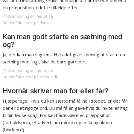
var at en ledsætning skulle indeholde at når den var styret af
en præposition, i dette tilfælde efter.
Anmodning om fjernelse
Se det fulde svar på dsn.dk
Kan man godt starte en sætning med
og?
Ja, det kan man sagtens. Hvis det giver mening at starte en
sætning med ”og”, skal du bare gøre det.
Anmodning om fjernelse
Se det fulde svar på scribus.dk
Hvornår skriver man for eller får?
Hjælperegel: Hvis du kan sætte må få ind i stedet, er det får
der er det rigtige ord. Du må få en gave hvis du inviterer mig
til din fødselsdag. For kan både være en præposition
(forholdsord), et adverbium (biord) og en konjunktion
(bindeord).