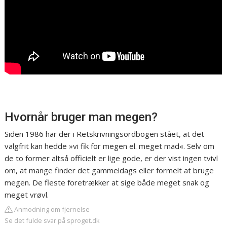
Hvornår bruger man megen?
Siden 1986 har der i Retskrivningsordbogen stået, at det
valgfrit kan hedde »vi fik for megen el. meget mad«. Selv om
de to former altså officielt er lige gode, er der vist ingen tvivl
om, at mange finder det gammeldags eller formelt at bruge
megen. De fleste foretrækker at sige både meget snak og
meget vrøvl.
Anmodning om fjernelse
Se det fulde svar på sproget.dk