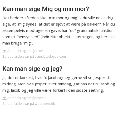
Kan man sige Mig og min mor?
Det hedder således ikke “min mor og mig” – du ville nok aldrig
sige, at “mig synes, at det er sjovt at være på bakken”. Når du
eksempelvis modtager en gave, har ”du” grammatisk funktion
som et “hensynsled” (indirekte objekt) i sætningen, og her skal
man bruge “mig”.
Anmodning om fjernelse
Se det fulde svar på translatedbyus.com
Kan man sige og jeg?
Ja, det er korrekt, hvis fx Jacob og jeg gerne vil se Jesper til
middag. Men hvis Jesper laver middag, gør han det til Jacob og
mig. Jacob og jeg ville være forkert i den sidste sætning.
Anmodning om fjernelse
Se det fulde svar på wearebro.dk