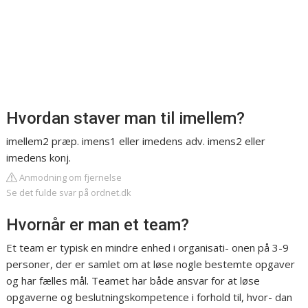
Hvordan staver man til imellem?
imellem2 præp. imens1 eller imedens adv. imens2 eller
imedens konj.
Anmodning om fjernelse
Se det fulde svar på ordnet.dk
Hvornår er man et team?
Et team er typisk en mindre enhed i organisati- onen på 3-9
personer, der er samlet om at løse nogle bestemte opgaver
og har fælles mål. Teamet har både ansvar for at løse
opgaverne og beslutningskompetence i forhold til, hvor- dan