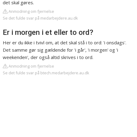
det skal gøres.
Anmodning om fjernelse
Se det fulde svar på medarbejdere.au.dk
Er i morgen i et eller to ord?
Her er du ikke i tvivl om, at det skal stå i to ord: 'i onsdags'.
Det samme gør sig gældende for 'i går', 'i morgen' og 'i
weekenden', der også altid skrives i to ord.
Anmodning om fjernelse
Se det fulde svar på btech.medarbejdere.au.dk