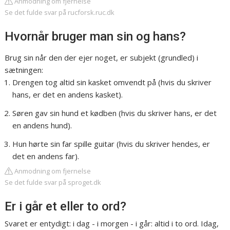
Anmodning om fjernelse
Se det fulde svar på rucforsk.ruc.dk
Hvornår bruger man sin og hans?
Brug sin når den der ejer noget, er subjekt (grundled) i
sætningen:
Drengen tog altid sin kasket omvendt på (hvis du skriver
hans, er det en andens kasket).
Søren gav sin hund et kødben (hvis du skriver hans, er det
en andens hund).
Hun hørte sin far spille guitar (hvis du skriver hendes, er
det en andens far).
Anmodning om fjernelse
Se det fulde svar på sproget.dk
Er i går et eller to ord?
Svaret er entydigt: i dag - i morgen - i går: altid i to ord. Idag,