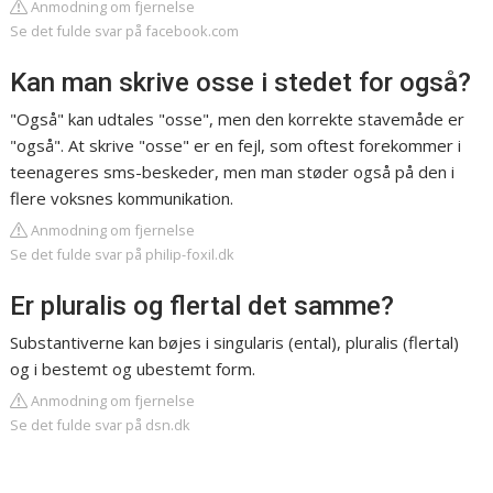
Anmodning om fjernelse
Se det fulde svar på facebook.com
Kan man skrive osse i stedet for også?
"Også" kan udtales "osse", men den korrekte stavemåde er
"også". At skrive "osse" er en fejl, som oftest forekommer i
teenageres sms-beskeder, men man støder også på den i
flere voksnes kommunikation.
Anmodning om fjernelse
Se det fulde svar på philip-foxil.dk
Er pluralis og flertal det samme?
Substantiverne kan bøjes i singularis (ental), pluralis (flertal)
og i bestemt og ubestemt form.
Anmodning om fjernelse
Se det fulde svar på dsn.dk