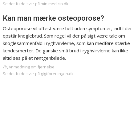
Se det fulde svar på min.medicin.dk
Kan man mærke osteoporose?
Osteoporose vil oftest være helt uden symptomer, indtil der
opstår knoglebrud. Som regel vil der på sigt være tale om
knoglesammenfald i ryghvirvlerne, som kan medføre stærke
lændesmerter. De ganske små brud i ryghvirvlerne kan ikke
altid ses på et røntgenbillede.
Anmodning om fjernelse
Se det fulde svar på gigtforeningen.dk