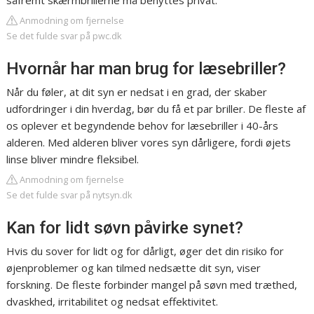
såfremt skærmbrillerne må benyttes privat.
Anmodning om fjernelse
Se det fulde svar på pwc.dk
Hvornår har man brug for læsebriller?
Når du føler, at dit syn er nedsat i en grad, der skaber
udfordringer i din hverdag, bør du få et par briller. De fleste af
os oplever et begyndende behov for læsebriller i 40-års
alderen. Med alderen bliver vores syn dårligere, fordi øjets
linse bliver mindre fleksibel.
Anmodning om fjernelse
Se det fulde svar på nytsyn.dk
Kan for lidt søvn påvirke synet?
Hvis du sover for lidt og for dårligt, øger det din risiko for
øjenproblemer og kan tilmed nedsætte dit syn, viser
forskning. De fleste forbinder mangel på søvn med træthed,
dvaskhed, irritabilitet og nedsat effektivitet.