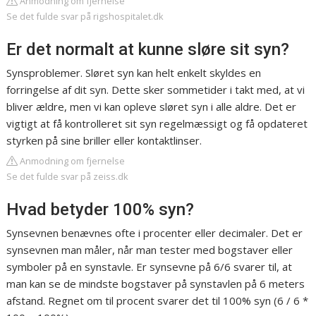
Anmodning om fjernelse
Se det fulde svar på rigshospitalet.dk
Er det normalt at kunne sløre sit syn?
Synsproblemer. Sløret syn kan helt enkelt skyldes en
forringelse af dit syn. Dette sker sommetider i takt med, at vi
bliver ældre, men vi kan opleve sløret syn i alle aldre. Det er
vigtigt at få kontrolleret sit syn regelmæssigt og få opdateret
styrken på sine briller eller kontaktlinser.
Anmodning om fjernelse
Se det fulde svar på zeiss.dk
Hvad betyder 100% syn?
Synsevnen benævnes ofte i procenter eller decimaler. Det er
synsevnen man måler, når man tester med bogstaver eller
symboler på en synstavle. Er synsevne på 6/6 svarer til, at
man kan se de mindste bogstaver på synstavlen på 6 meters
afstand. Regnet om til procent svarer det til 100% syn (6 / 6 *