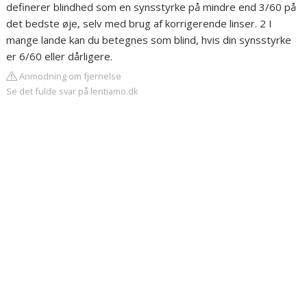
definerer blindhed som en synsstyrke på mindre end 3/60 på
det bedste øje, selv med brug af korrigerende linser. 2 I
mange lande kan du betegnes som blind, hvis din synsstyrke
er 6/60 eller dårligere.
Anmodning om fjernelse
Se det fulde svar på lentiamo.dk