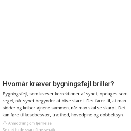
Hvornår kræver bygningsfejl briller?
Bygningsfejl, som kræver korrektioner af synet, opdages som
regel, når synet begynder at blive sløret. Det fører til, at man
sidder og kniber øjnene sammen, når man skal se skarpt. Det
kan føre til læsebesvær, træthed, hovedpine og dobbeltsyn.
Anmodning om fjernelse
Se det fulde svar på nytsyn.dk