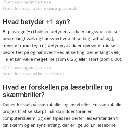
Anmodning om fjernelse
Se det fulde svar på nordicsmartglasses.dk
Hvad betyder +1 syn?
Et plustegn (+) i boksen betyder, at du er langsynet (du ser
bedre langt væk og har svært ved at se ting tæt på dig),
mens et minustegn (-) betyder, at du er nærsynet (du ser
bedre tæt på og har svært ved at se ting, der er langt væk).
Tallet kan være meget lille (som 0,25) eller stort (som 6,00).
Anmodning om fjernelse
Se det fulde svar på louisnielsen.dk
Hvad er forskellen på læsebriller og
skærmbriller?
Der er forskel på skærmbriller og læsebriller. En skærmbrille
bruges til at se skarpt, når du sidder foran en
computerskærm, og den tilpasses derfor læseafstanden til
din skærm og en synsretning, der er lige ud. En læsebrille