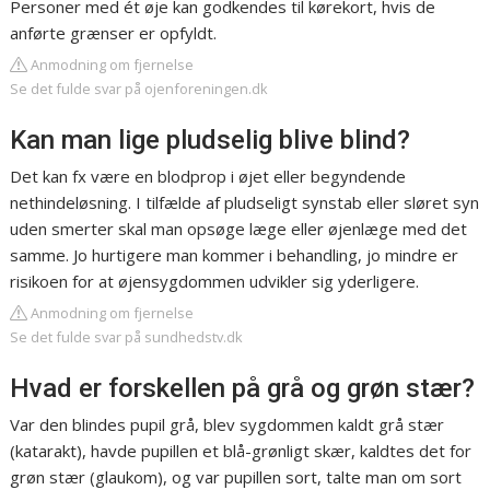
Personer med ét øje kan godkendes til kørekort, hvis de
anførte grænser er opfyldt.
Anmodning om fjernelse
Se det fulde svar på ojenforeningen.dk
Kan man lige pludselig blive blind?
Det kan fx være en blodprop i øjet eller begyndende
nethindeløsning. I tilfælde af pludseligt synstab eller sløret syn
uden smerter skal man opsøge læge eller øjenlæge med det
samme. Jo hurtigere man kommer i behandling, jo mindre er
risikoen for at øjensygdommen udvikler sig yderligere.
Anmodning om fjernelse
Se det fulde svar på sundhedstv.dk
Hvad er forskellen på grå og grøn stær?
Var den blindes pupil grå, blev sygdommen kaldt grå stær
(katarakt), havde pupillen et blå-grønligt skær, kaldtes det for
grøn stær (glaukom), og var pupillen sort, talte man om sort