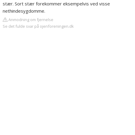
stær. Sort stær forekommer eksempelvis ved visse
nethindesygdomme.
Anmodning om fjernelse
Se det fulde svar på ojenforeningen.dk