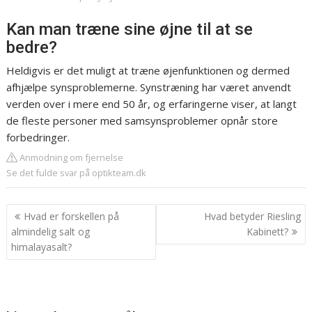
Kan man træne sine øjne til at se
bedre?
Heldigvis er det muligt at træne øjenfunktionen og dermed
afhjælpe synsproblemerne. Synstræning har været anvendt
verden over i mere end 50 år, og erfaringerne viser, at langt
de fleste personer med samsynsproblemer opnår store
forbedringer.
Anmodning om fjernelse
Se det fulde svar på optikteam.dk
Indlægsnavigation
Hvad er forskellen på
Hvad betyder Riesling
almindelig salt og
Kabinett?
himalayasalt?