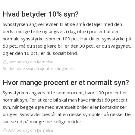
Hvad betyder 10% syn?
Synsstyrken angiver evnen til at se små detaljer med den
bedst mulige brille og angives i dag ofte i procent af den
normale synsstyrke, som er 100 pct. Har du en synsstyrke på
50 pct., må du stadig køre bil, er den 30 pct., er du svagsynet,
og er den 10 pct., er du socialt blind.
Anmodning om fjernelse
Se det fulde svar på ojenforeningen.dk
Hvor mange procent er et normalt syn?
Synsstyrken angives ofte som procent, hvor 100 procent er
normalt syn. For at køre bil skal man have mindst 50 procent
syn, når begge øjne med eventuelt briller eller kontaktlinser
bruges. Synstavler består af en række symboler på række. De
kan se ud på mange forskellige måder.
Anmodning om fjernelse