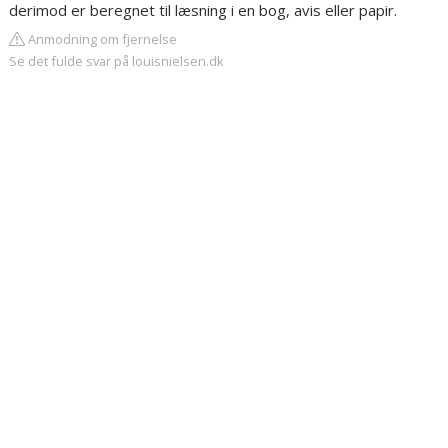
derimod er beregnet til læsning i en bog, avis eller papir.
Anmodning om fjernelse
Se det fulde svar på louisnielsen.dk