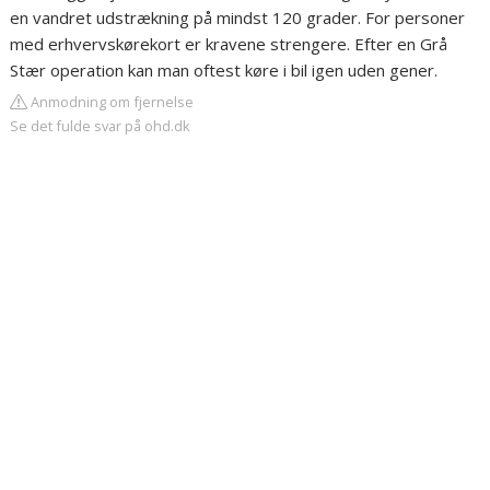
en vandret udstrækning på mindst 120 grader. For personer
med erhvervskørekort er kravene strengere. Efter en Grå
Stær operation kan man oftest køre i bil igen uden gener.
Anmodning om fjernelse
Se det fulde svar på ohd.dk