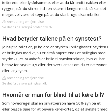
irriterede eller lysfølsomme, eller at du får ondt i nakken eller
ryggen, når du stirrer ind i en skærm i længere tid, så kan det
meget vel være et tegn på, at du skal bruge skærmbriller.
Anmodning om fjernelse
Se det fulde svar på profiloptik.dk
Hvad betyder tallene på en synstest?
Jo højere tallet er, jo højere er styrken i brilleglasset. Styrken i
et brilleglas med -5,50 er altså højere end i et brilleglas med
styrke -1,75. Vi anbefaler brille til synskorrektion, hvis du har
behov for styrke 0,5 eller derover uanset om du er nærsynet
eller langsynet.
Anmodning om fjernelse
Se det fulde svar på nytsyn.dk
Hvornår er man for blind til at køre bil?
Som hovedregel skal en privatperson have 50% syn på et
eller begge øjne for at bevare kørekortet, og et synsfelt med