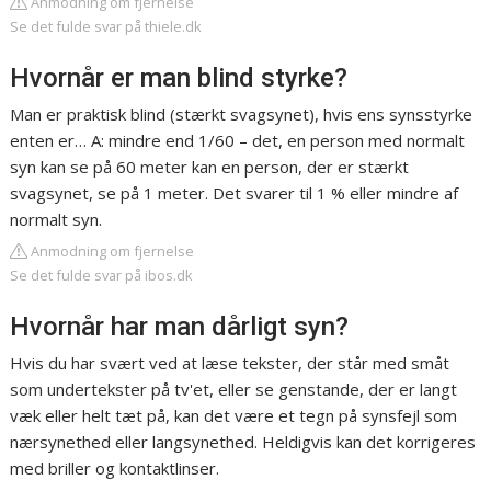
Anmodning om fjernelse
Se det fulde svar på thiele.dk
Hvornår er man blind styrke?
Man er praktisk blind (stærkt svagsynet), hvis ens synsstyrke
enten er… A: mindre end 1/60 – det, en person med normalt
syn kan se på 60 meter kan en person, der er stærkt
svagsynet, se på 1 meter. Det svarer til 1 % eller mindre af
normalt syn.
Anmodning om fjernelse
Se det fulde svar på ibos.dk
Hvornår har man dårligt syn?
Hvis du har svært ved at læse tekster, der står med småt
som undertekster på tv'et, eller se genstande, der er langt
væk eller helt tæt på, kan det være et tegn på synsfejl som
nærsynethed eller langsynethed. Heldigvis kan det korrigeres
med briller og kontaktlinser.