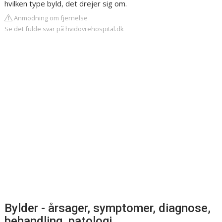
hvilken type byld, det drejer sig om.
Anmodning om fjernelse
Se det fulde svar på hvidovrehospital.dk
Bylder - årsager, symptomer, diagnose,
behandling, patologi