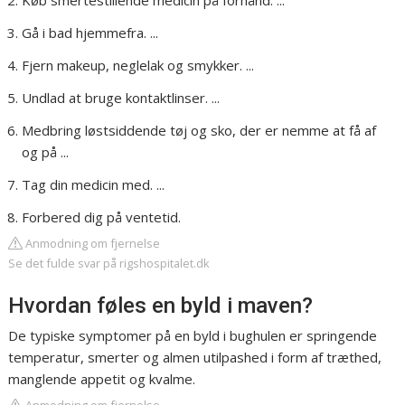
Køb smertestillende medicin på forhånd. ...
Gå i bad hjemmefra. ...
Fjern makeup, neglelak og smykker. ...
Undlad at bruge kontaktlinser. ...
Medbring løstsiddende tøj og sko, der er nemme at få af
og på ...
Tag din medicin med. ...
Forbered dig på ventetid.
Anmodning om fjernelse
Se det fulde svar på rigshospitalet.dk
Hvordan føles en byld i maven?
De typiske symptomer på en byld i bughulen er springende
temperatur, smerter og almen utilpashed i form af træthed,
manglende appetit og kvalme.