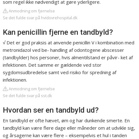
som regel ikke nødvendigt at gøre yderligere.
Anmodning om fjernelse
Se det fulde svar på hvidovrehospital.dk
Kan penicillin fjerne en tandbyld?
√ Det er god praksis at anvende penicillin V i kombination med
metronidazol ved be- handling af odontogene abscesser
(tandbylder) hos personer, hvis almentilstand er påvir- ket af
infektionen. Det samme er gældende ved stor
sygdomsudbredelse samt ved risiko for spredning af
infektionen.
Anmodning om fjernelse
Se det fulde svar på sst.dk
Hvordan ser en tandbyld ud?
En tandbyld er ofte hævet, øm og har dunkende smerte. En
tandbyld kan være flere dage eller måneder om at udvikle sig,
og årsagerne kan være flere – eksempelvis et hul i tanden