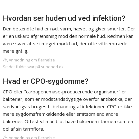
Hvordan ser huden ud ved infektion?
Den betændte hud er rød, varm, hævet og giver smerter. Der
er en uskarp afgrænsning mod den normale hud. Rødmen kan
være svær at se i meget mørk hud, der ofte vil fremtræde
mere grålig.
Anmodning om fjernelse
Se det fulde svar på sundhed.dk
Hvad er CPO-sygdomme?
CPO eller "carbapenemase-producerende organismer" er
bakterier, som er modstandsdygtige overfor antibiotika, der
sædvanligvis bruges til behandling af infektioner. CPO er ikke
mere sygdomsfremkaldende eller smitsom end andre
bakterier. Oftest vil man blot have bakterien i tarmen som en
del af sin tarmflora.
Anmodning om fjernelse