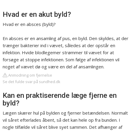
Hvad er en akut byld?
Hvad er en absces (byld)?
En absces er en ansamling af pus, en byld. Den skyldes, at der
trænger bakterier ind i vævet, således at der opstår en
infektion. Hvide blodlegemer strømmer til vævet for at
forsøge at stoppe infektionen. Som følge af infektionen vil
noget af vævet dø og være en del af ansamlingen.
Anmodning om fjernelse
Se det fulde svar på sundhed.dk
Kan en praktiserende læge fjerne en
byld?
Lægen skærer hul på bylden og fjerner betændelsen. Normalt
vil såret efterlades åbent, så det kan hele op fra bunden. I
nogle tilfælde vil såret blive syet sammen. Det afhænger af