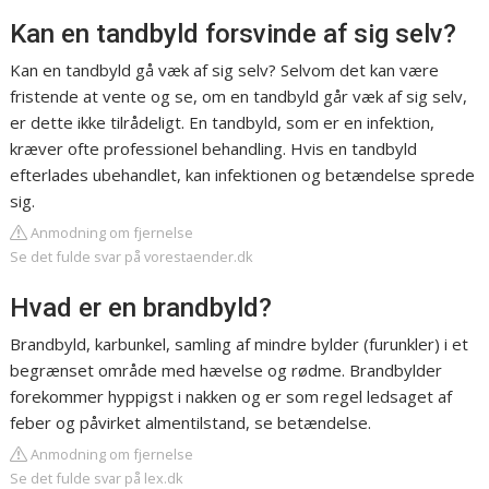
Kan en tandbyld forsvinde af sig selv?
Kan en tandbyld gå væk af sig selv? Selvom det kan være
fristende at vente og se, om en tandbyld går væk af sig selv,
er dette ikke tilrådeligt. En tandbyld, som er en infektion,
kræver ofte professionel behandling. Hvis en tandbyld
efterlades ubehandlet, kan infektionen og betændelse sprede
sig.
Anmodning om fjernelse
Se det fulde svar på vorestaender.dk
Hvad er en brandbyld?
Brandbyld, karbunkel, samling af mindre bylder (furunkler) i et
begrænset område med hævelse og rødme. Brandbylder
forekommer hyppigst i nakken og er som regel ledsaget af
feber og påvirket almentilstand, se betændelse.
Anmodning om fjernelse
Se det fulde svar på lex.dk