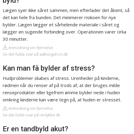
byld?
Lægen syer ikke såret sammen, men efterlader det åbent, så
det kan hele fra bunden. Det minimerer risikoen for nye
bylder. Lægen lægger et sårhelende materiale i såret og
lægger en sugende forbinding over. Operationen varer cirka
30 minutter.
Anmodning om fjernelse
Se det fulde svar på aalborguh.rn.dk
Kan man få bylder af stress?
Hudproblemer skabes af stress. Urenheder på kinderne,
rødmen når du renser af på trods af, at der bruges milde
renseprodukter eller ligefrem ømme bylder nede i huden
omkring kinderne kan være tegn på, at huden er stresset.
Anmodning om fjernelse
Se det fulde svar på renlykke.dk
Er en tandbyld akut?