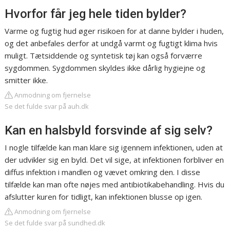
Hvorfor får jeg hele tiden bylder?
Varme og fugtig hud øger risikoen for at danne bylder i huden,
og det anbefales derfor at undgå varmt og fugtigt klima hvis
muligt. Tætsiddende og syntetisk tøj kan også forværre
sygdommen. Sygdommen skyldes ikke dårlig hygiejne og
smitter ikke.
Anmodning om fjernelse
Se det fulde svar på auh.dk
Kan en halsbyld forsvinde af sig selv?
I nogle tilfælde kan man klare sig igennem infektionen, uden at
der udvikler sig en byld. Det vil sige, at infektionen forbliver en
diffus infektion i mandlen og vævet omkring den. I disse
tilfælde kan man ofte nøjes med antibiotikabehandling. Hvis du
afslutter kuren for tidligt, kan infektionen blusse op igen.
Anmodning om fjernelse
Se det fulde svar på sundhed.dk