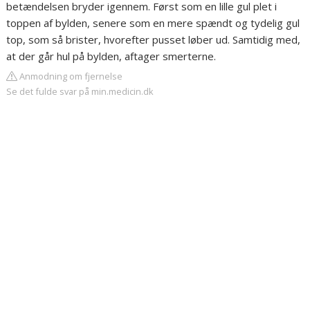
betændelsen bryder igennem. Først som en lille gul plet i
toppen af bylden, senere som en mere spændt og tydelig gul
top, som så brister, hvorefter pusset løber ud. Samtidig med,
at der går hul på bylden, aftager smerterne.
Anmodning om fjernelse
Se det fulde svar på min.medicin.dk