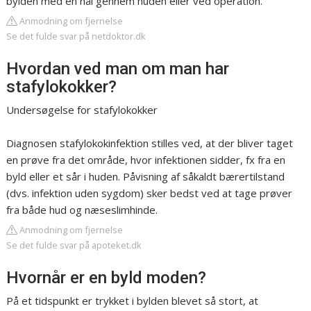
bylden med en nål gennem huden eller ved operation.
Anmodning om fjernelse
Se det fulde svar på netdoktor.dk
Hvordan ved man om man har
stafylokokker?
Undersøgelse for stafylokokker
Diagnosen stafylokokinfektion stilles ved, at der bliver taget
en prøve fra det område, hvor infektionen sidder, fx fra en
byld eller et sår i huden. Påvisning af såkaldt bærertilstand
(dvs. infektion uden sygdom) sker bedst ved at tage prøver
fra både hud og næseslimhinde.
Anmodning om fjernelse
Se det fulde svar på apoteket.dk
Hvornår er en byld moden?
På et tidspunkt er trykket i bylden blevet så stort, at