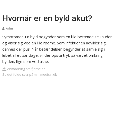
Hvornår er en byld akut?
Admin
Symptomer. En byld begynder som en lille betændelse i huden
og viser sig ved en lille rødme. Som infektionen udvikler sig,
dannes der pus. Når betændelsen begynder at samle sig i
løbet af et par dage, vil der opstå tryk på vævet omkring
bylden, lige som ved akne.
Anmodning om fjernelse
Se det fulde svar på min.medicin.dk