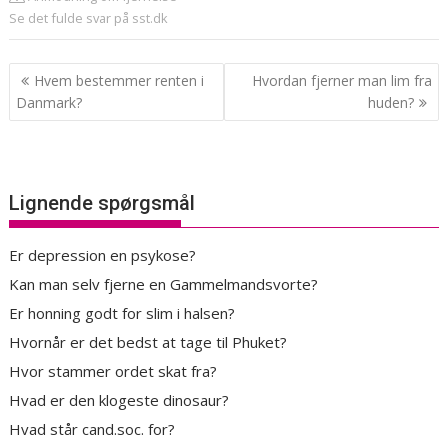
Se det fulde svar på sst.dk
Indlægsnavigation
Hvem bestemmer renten i
Hvordan fjerner man lim fra
Danmark?
huden?
Lignende spørgsmål
Er depression en psykose?
Kan man selv fjerne en Gammelmandsvorte?
Er honning godt for slim i halsen?
Hvornår er det bedst at tage til Phuket?
Hvor stammer ordet skat fra?
Hvad er den klogeste dinosaur?
Hvad står cand.soc. for?