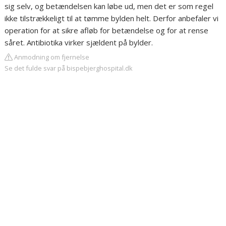
sig selv, og betændelsen kan løbe ud, men det er som regel
ikke tilstrækkeligt til at tømme bylden helt. Derfor anbefaler vi
operation for at sikre afløb for betændelse og for at rense
såret. Antibiotika virker sjældent på bylder.
Anmodning om fjernelse
Se det fulde svar på bispebjerghospital.dk