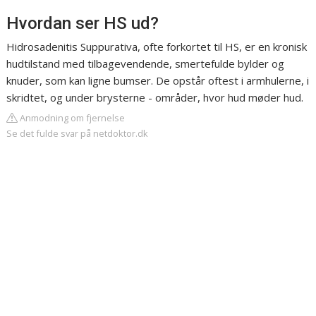
Hvordan ser HS ud?
Hidrosadenitis Suppurativa, ofte forkortet til HS, er en kronisk
hudtilstand med tilbagevendende, smertefulde bylder og
knuder, som kan ligne bumser. De opstår oftest i armhulerne, i
skridtet, og under brysterne - områder, hvor hud møder hud.
Anmodning om fjernelse
Se det fulde svar på netdoktor.dk