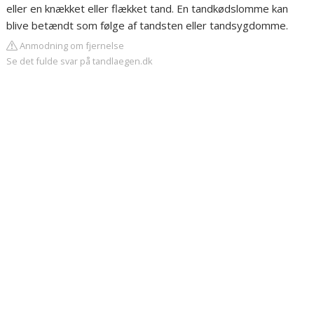
eller en knækket eller flækket tand. En tandkødslomme kan
blive betændt som følge af tandsten eller tandsygdomme.
Anmodning om fjernelse
Se det fulde svar på tandlaegen.dk