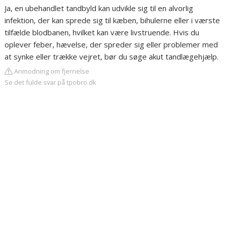
Ja, en ubehandlet tandbyld kan udvikle sig til en alvorlig
infektion, der kan sprede sig til kæben, bihulerne eller i værste
tilfælde blodbanen, hvilket kan være livstruende. Hvis du
oplever feber, hævelse, der spreder sig eller problemer med
at synke eller trække vejret, bør du søge akut tandlægehjælp.
Anmodning om fjernelse
Se det fulde svar på tpobro.dk