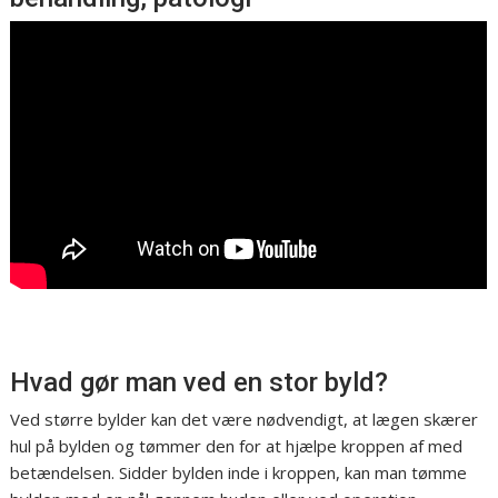
Hvad gør man ved en stor byld?
Ved større bylder kan det være nødvendigt, at lægen skærer
hul på bylden og tømmer den for at hjælpe kroppen af med
betændelsen. Sidder bylden inde i kroppen, kan man tømme