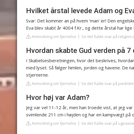
Hvilket årstal levede Adam og Ev
Svar: Det kommer an på hvem 'man' er! Den engelske 
Eva blev skabt år 4004 f.Kr., og dette årstal har li
Anmodning om fjernelse
Se det fulde svar på religion.
Hvordan skabte Gud verden på 7
I Skabelsesberetningen, hvor det beskrives, hvorda
med lyset. Så følger himlen, jorden og havene. De n
stjernerne.
Anmodning om fjernelse
Se det fulde svar på joediski
Hvor høj var Adam?
Jeg var vel 11-12 år, men han troede vist, at jeg var 
svimlende 211 cm i højden og har en kampvægt på o
Anmodning om fjernelse
Se det fulde svar på ugeavis