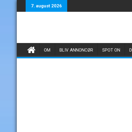
Skip
7. august 2026
to
content
OM
BLIV ANNONCØR
SPOT ON
D