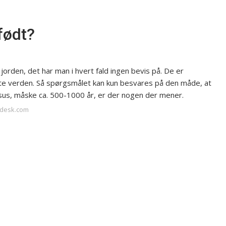
født?
orden, det har man i hvert fald ingen bevis på. De er
te verden. Så spørgsmålet kan kun besvares på den måde, at
sus, måske ca. 500-1000 år, er der nogen der mener.
ndesk.com