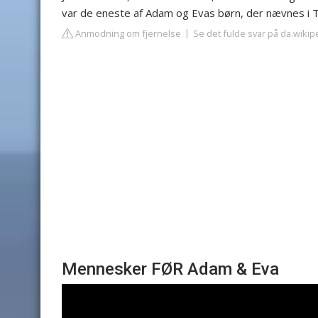
var de eneste af Adam og Evas børn, der nævnes i 
Anmodning om fjernelse
Se det fulde svar på da.wikip
Mennesker FØR Adam & Eva