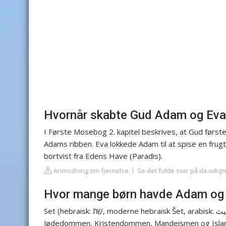
Hvornår skabte Gud Adam og Eva
I Første Mosebog 2. kapitel beskrives, at Gud først
Adams ribben. Eva lokkede Adam til at spise en fru
bortvist fra Edens Have (Paradis).
Anmodning om fjernelse
Se det fulde svar på da.wikip
Hvor mange børn havde Adam og
Set (hebraisk: שֵׁת, moderne hebraisk Šet, arabisk: شِيث (Sheeth); "den placerede", "den udpegede") er i
Jødedommen, Kristendommen, Mandeismen og Islam, d