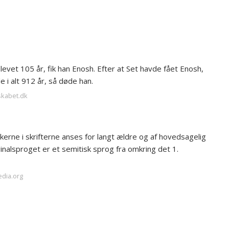
levet 105 år, fik han Enosh. Efter at Set havde fået Enosh,
e i alt 912 år, så døde han.
skabet.dk
kerne i skrifterne anses for langt ældre og af hovedsagelig
inalsproget er et semitisk sprog fra omkring det 1.
edia.org