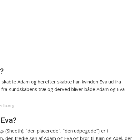
?
e skabte Adam og herefter skabte han kvinden Eva ud fra
gt fra Kundskabens træ og derved bliver både Adam og Eva
edia.org
 Eva?
en tredje søn af Adam og Eva og bror til Kain og Abel, der