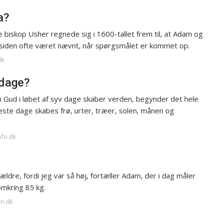
a?
biskop Usher regnede sig i 1600-tallet frem til, at Adam og
ge siden ofte været nævnt, når spørgsmålet er kommet op.
dk
 dage?
n Gud i løbet af syv dage skaber verden, begynder det hele
æste dage skabes frø, urter, træer, solen, månen og
nfo.dk
ældre, fordi jeg var så høj, fortæller Adam, der i dag måler
mkring 85 kg.
en.dk