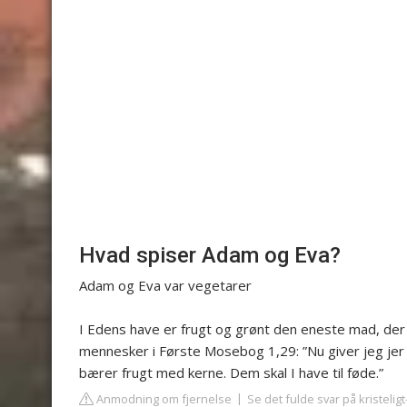
Hvad spiser Adam og Eva?
Adam og Eva var vegetarer
I Edens have er frugt og grønt den eneste mad, der er
mennesker i Første Mosebog 1,29: ”Nu giver jeg jer a
bærer frugt med kerne. Dem skal I have til føde.”
Anmodning om fjernelse
Se det fulde svar på kristelig