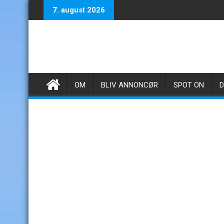
Skip
7. august 2026
to
content
OM
BLIV ANNONCØR
SPOT ON
D