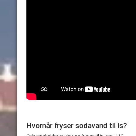
Hvornår fryser sodavand til is?
Cola indeholder sukker og fryser til is ved -1°C.