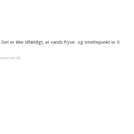
?
et er ikke tilfældigt, at vands fryse- og smeltepunkt er 0
entarium.dk