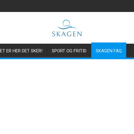
ET ER HER DET SKER!
SPORT OG FRITID
SKAGEN FAQ