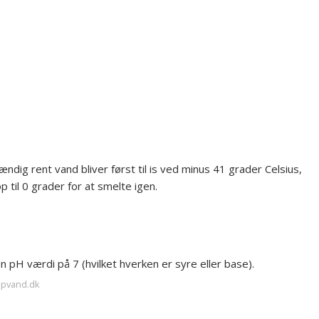
ændig rent vand bliver først til is ved minus 41 grader Celsius,
p til 0 grader for at smelte igen.
 pH værdi på 7 (hvilket hverken er syre eller base).
upvand.dk