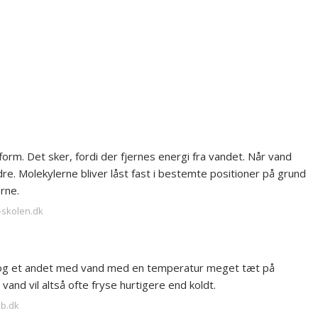
t form. Det sker, fordi der fjernes energi fra vandet. Når vand
e. Molekylerne bliver låst fast i bestemte positioner på grund
rne.
i-skolen.dk
og et andet med vand med en temperatur meget tæt på
 vand vil altså ofte fryse hurtigere end koldt.
ab.dk