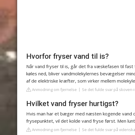
Hvorfor fryser vand til is?
Når vand fryser til is, går det fra væskefasen til fas
køles ned, bliver vandmolekylernes bevægelser mindr
af de elektriske kræfter, som virker mellem molekyle
Anmodning om fjernelse
Se det fulde svar på skoven-
Hvilket vand fryser hurtigst?
Hvis man har et bæger med næsten kogende vand 
frysepunktet, vil det kolde vand fryse først. Men lunt
Anmodning om fjernelse
Se det fulde svar på vidensk