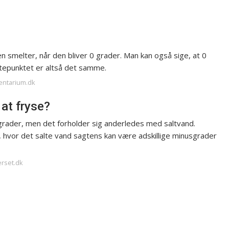
n smelter, når den bliver 0 grader. Man kan også sige, at 0
tepunktet er altså det samme.
entarium.dk
at fryse?
 0 grader, men det forholder sig anderledes med saltvand.
hvor det salte vand sagtens kan være adskillige minusgrader
erset.dk