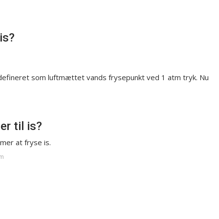
is?
 defineret som luftmættet vands frysepunkt ved 1 atm tryk. Nu
r til is?
imer at fryse is.
om