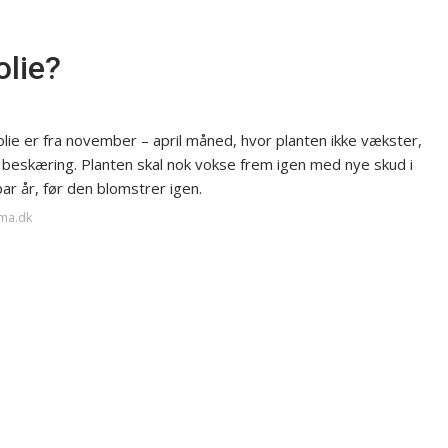
olie?
lie er fra november – april måned, hvor planten ikke vækster,
rd beskæring. Planten skal nok vokse frem igen med nye skud i
r år, før den blomstrer igen.
ama.dk