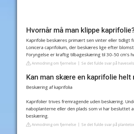
Hvornår må man klippe kaprifolie
Kaprifolie beskæres primært sen vinter eller tidligt 
Lonicera caprifolium, der beskæres lige efter blomst
Foryngelse er kraftig tilbageskæring til 30-50 cm's h
Anmodning om fjernelse
Se det fulde svar på havesel
Kan man skære en kaprifolie helt
Beskæring af kaprifolia
Kaprifolier trives fremragende uden beskæring. Unde
naboplanterne eller den plads som vi har besluttet at 
beskæring.
Anmodning om fjernelse
Se det fulde svar på planteto