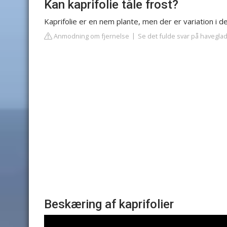
Kan kaprifolie tåle frost?
Kaprifolie er en nem plante, men der er variation i 
Anmodning om fjernelse
Se det fulde svar på havegla
Beskæring af kaprifolier