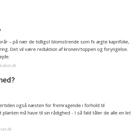
?
forår – på nær de tidligst blomstrende som fx ægte kaprifolie,
ring. Det vil være reduktion af kronen/toppen og foryngelse.
øjde.
skabet.dk
 ned?
rtiden også næsten for fremragende i forhold til
planten må have til sin rådighed - I så fald tåler de alle en let
rvet.dk