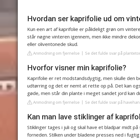
Hvordan ser kaprifolie ud om vin
Kun een art af kaprifolie er pålideligt grøn om vinte
står nøgne vinteren igennem, men ikke mindre dekor
eller oliventonede skud.
Anmodning om fjernelse
Se det fulde svar på planteto
Hvorfor visner min kaprifolie?
Kaprifolie er ret modstandsdygtig, men skulle den b
udtørring og det er nemt at rette op på. Det kan o
gøde, men står din plante i meget sandet jord kan
Anmodning om fjernelse
Se det fulde svar på havehan
Kan man lave stiklinger af kaprifo
Stiklinger tages i juli og skal have et bladpar midt p
forneden. Stilken under bladene presses ned i fugti