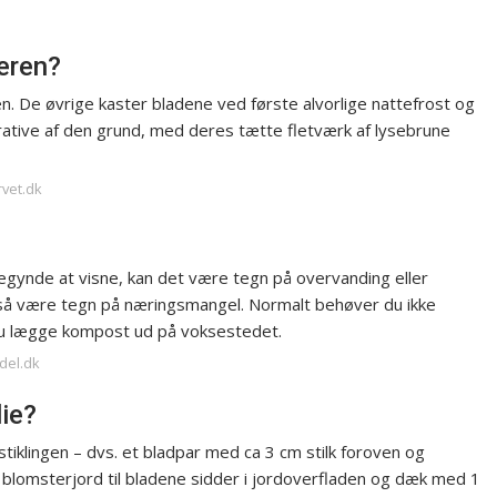
teren?
ren. De øvrige kaster bladene ved første alvorlige nattefrost og
ative af den grund, med deres tætte fletværk af lysebrune
rvet.dk
egynde at visne, kan det være tegn på overvanding eller
gså være tegn på næringsmangel. Normalt behøver du ikke
 du lægge kompost ud på voksestedet.
del.dk
lie?
å stiklingen – dvs. et bladpar med ca 3 cm stilk foroven og
g blomsterjord til bladene sidder i jordoverfladen og dæk med 1