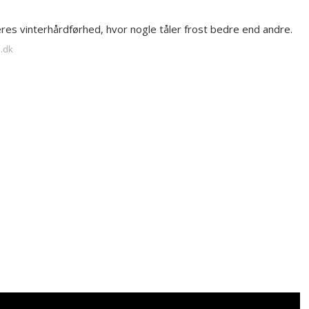
deres vinterhårdførhed, hvor nogle tåler frost bedre end andre.
d.dk