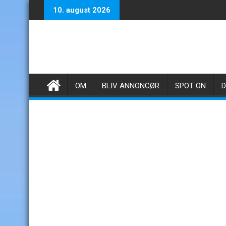
Skip
10. august 2026
to
content
OM
BLIV ANNONCØR
SPOT ON
D