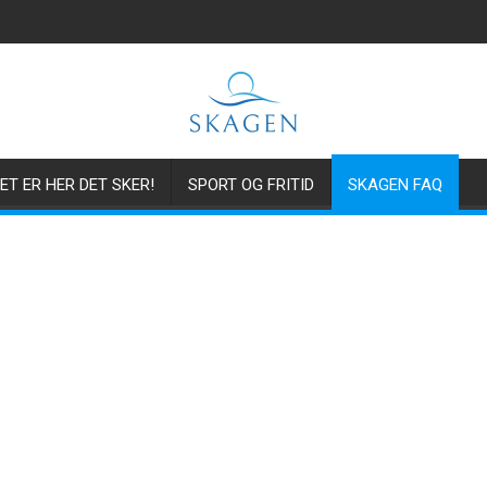
ET ER HER DET SKER!
SPORT OG FRITID
SKAGEN FAQ