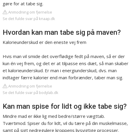
gøre for at tabe sig.
Anmodning om fjernelse
Se det fulde svar på knaap.dk
Hvordan kan man tabe sig på maven?
Kalorieunderskud er den eneste vej frem
Hvis man vil smide det overflødige fedt på maven, så er der
kun én vej frem, og det er at tilpasse ens diæt, så man skaber
et kalorieunderskud. Er man i energiunderskud, dvs. man
indtager færre kalorier end man forbrænder, taber man sig.
Anmodning om fjernelse
Se det fulde svar på bodylab.dk
Kan man spise for lidt og ikke tabe sig?
Mindre mad er ikke lig med bedre/større vægttab.
Tværtimod. Spiser du for lidt, vil du tære på din muskelmasse,
samt på sigt nedregulere kroppens livsvigtige processer.