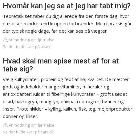
Hvornår kan jeg se at jeg har tabt mig?
Teoretisk set taber du dig allerede fra den første dag, hvor
du spiser mindre, end kroppen forbrænder. Men i praksis går
der typisk nogle dage, før det kan ses på vægten.
Anmodning om fjernelse
Se det fulde svar på alt.dk
Hvad skal man spise mest af for at
tabe sig?
Vælg kulhydrater, protein og fedt af høj kvalitet. De mætter
godt og indeholder mange vitaminer, mineraler og
antioxidanter: Kilder til fiberrige kulhydrater – groft usødet
brød, havregryn, madgryn, quinoa, rodfrugter, bønner og
linser. Proteinkilder – kylling, kalkun, fisk, æg, mejeriprodukter,
bønner og linser.
Anmodning om fjernelse
Se det fulde svar på sats.dk