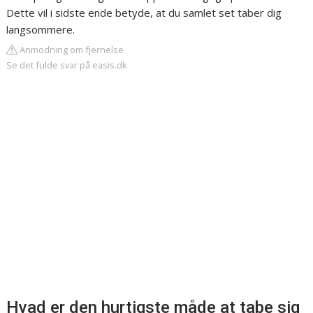
Dette vil i sidste ende betyde, at du samlet set taber dig
langsommere.
Anmodning om fjernelse
Se det fulde svar på easis.dk
Hvad er den hurtigste måde at tabe sig