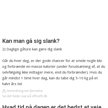
Kan man gå sig slank?
2) Daglige gåture kan gøre dig slank:
Går du hver dag, er der gode chancer for at smide nogle kilo
og forbrænde en masse kalorier (under forudsætning af, at du
selvfølgelig ikke indtager mere, end du forbrænder). Hvis du
går mindst 1 time hver dag, kan du tabe dig 5-10 kg på et
halvt års tid.
Anmodning om fjernelse
Se det fulde svar på officefit.dk
Hvad tid på dagen er det bedst at veje