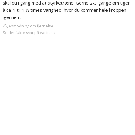
skal du i gang med at styrketræne. Gerne 2-3 gange om ugen
à ca. 1 til 1 ½ times varighed, hvor du kommer hele kroppen
igennem.
Anmodning om fjernelse
Se det fulde svar på easis.dk