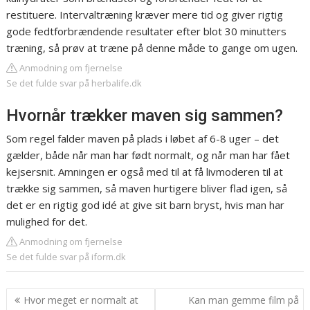
restituere. Intervaltræning kræver mere tid og giver rigtig
gode fedtforbrændende resultater efter blot 30 minutters
træning, så prøv at træne på denne måde to gange om ugen.
Anmodning om fjernelse
Se det fulde svar på herbalife.dk
Hvornår trækker maven sig sammen?
Som regel falder maven på plads i løbet af 6-8 uger – det
gælder, både når man har født normalt, og når man har fået
kejsersnit. Amningen er også med til at få livmoderen til at
trække sig sammen, så maven hurtigere bliver flad igen, så
det er en rigtig god idé at give sit barn bryst, hvis man har
mulighed for det.
Anmodning om fjernelse
Se det fulde svar på iform.dk
Indlægsnavigation
Hvor meget er normalt at
Kan man gemme film på