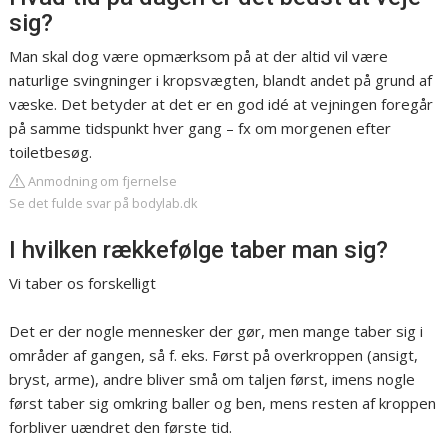
sig?
Man skal dog være opmærksom på at der altid vil være
naturlige svingninger i kropsvægten, blandt andet på grund af
væske. Det betyder at det er en god idé at vejningen foregår
på samme tidspunkt hver gang – fx om morgenen efter
toiletbesøg.
Anmodning om fjernelse
Se det fulde svar på bodylab.dk
I hvilken rækkefølge taber man sig?
Vi taber os forskelligt
Det er der nogle mennesker der gør, men mange taber sig i
områder af gangen, så f. eks. Først på overkroppen (ansigt,
bryst, arme), andre bliver små om taljen først, imens nogle
først taber sig omkring baller og ben, mens resten af kroppen
forbliver uændret den første tid.