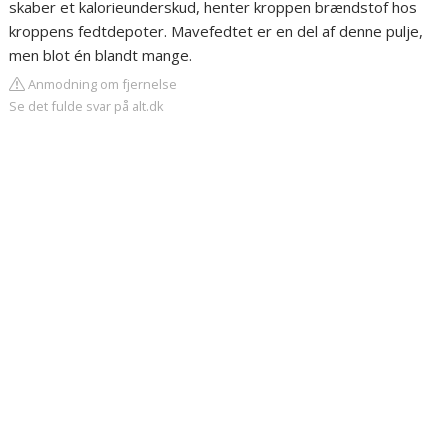
skaber et kalorieunderskud, henter kroppen brændstof hos
kroppens fedtdepoter. Mavefedtet er en del af denne pulje,
men blot én blandt mange.
Anmodning om fjernelse
Se det fulde svar på alt.dk