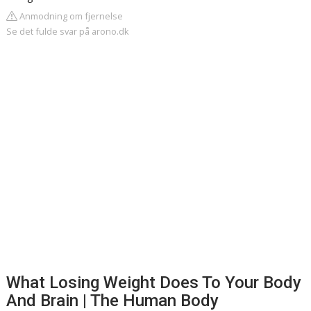
Anmodning om fjernelse
Se det fulde svar på arono.dk
What Losing Weight Does To Your Body
And Brain | The Human Body