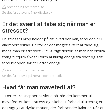
Anmodning om fjernelse
Se det fulde svar på nordjyske.dk
Er det svært at tabe sig når man er
stresset?
En stresset krop holder på alt, hvad den kan, fordi den er i
alarmberedskab. Derfor er det meget svært at tabe sig,
mens man er stresset. Og i øvrigt derfor, at man har ekstra
trang til “quick fixes” i form af hurtig energi fra sødt og salt,
fordi kroppen skriger efter energi.
Anmodning om fjernelse
Se det fulde svar på herakropsterapi.dk
Hvad får man mavefedt af?
– Der er tre knapper at skrue på, når det kommer til
mavefedtet: kost, stress og alkohol. I forhold til træning er
det vigtigt at dyrke motion, der forbrænder kalorier. Når du