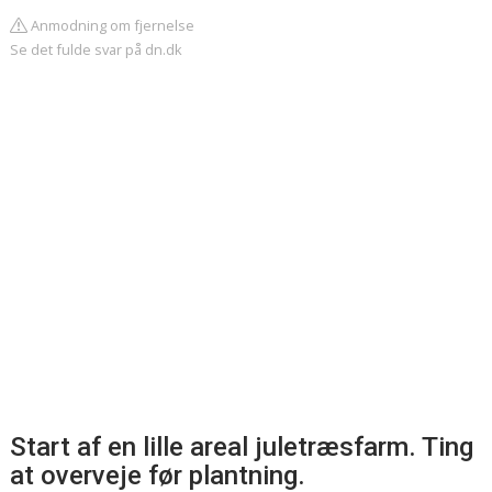
Anmodning om fjernelse
Se det fulde svar på dn.dk
Start af en lille areal juletræsfarm. Ting
at overveje før plantning.