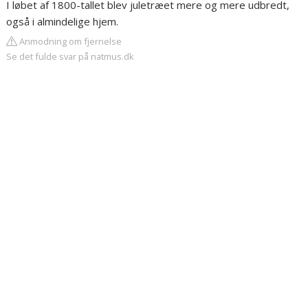
I løbet af 1800-tallet blev juletræet mere og mere udbredt,
også i almindelige hjem.
Anmodning om fjernelse
Se det fulde svar på natmus.dk