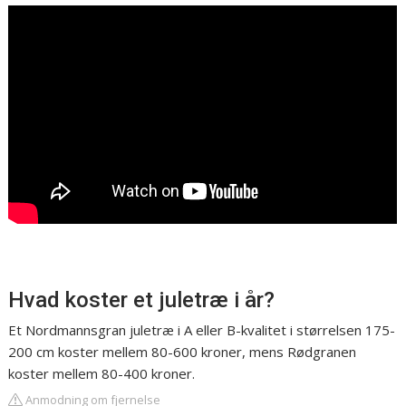
Hvad koster et juletræ i år?
Et Nordmannsgran juletræ i A eller B-kvalitet i størrelsen 175-
200 cm koster mellem 80-600 kroner, mens Rødgranen
koster mellem 80-400 kroner.
Anmodning om fjernelse