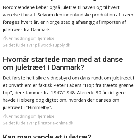
Nordmændene køber også juletræ til haven og til hvert
værelse i huset. Selvom den indenlandske produktion af træer
forøges hvert år, er Norge stadig afhængig af importen af
juletræer fra Danmark.
Anmodning om fjernelse
Se det fulde svar på wood-supply.dk
Hvornår startede man med at danse
om juletræet i Danmark?
Det første helt sikre vidnesbyrd om dans rundt om juletræet i
et privathjem er faktisk Peter Fabers "Højt fra træets grønne
top", der stammer fra 1847/1848. Allerede 30 år tidligere
havde Heiberg dog digtet om, hvordan der danses om
juletræet i "Himmelby".
Anmodning om fjernelse
Se det fulde svar på historie-online.dk
Kan man vande et juletræ?