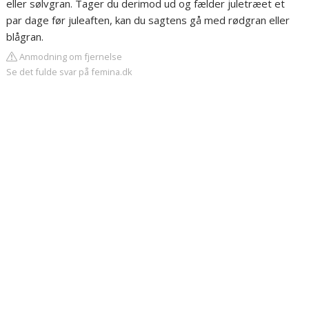
eller sølvgran. Tager du derimod ud og fælder juletræet et
par dage før juleaften, kan du sagtens gå med rødgran eller
blågran.
Anmodning om fjernelse
Se det fulde svar på femina.dk