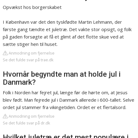
Opvækst hos borgerskabet
I København var det den tyskfødte Martin Lehmann, der
første gang tændte et juletræ. Det vakte stor opsigt, og folk
på gaden forsøgte at få et glimt af det flotte skue ved at
sætte stiger hen til huset.
Anmodning om fjernelse
Se det fulde svar på trae.dk
Hvornår begyndte man at holde jul i
Danmark?
Folk i Norden har fejret jul, længe før de hørte om, at Jesus
blev født. Man fejrede jul i Danmark allerede i 600-tallet. Selve
ordet jul stammer fra vikingetiden. Ordet er et flertalsord.
Anmodning om fjernelse
Se det fulde svar på dr.dk
Hvilket juletræ er det mest populære i