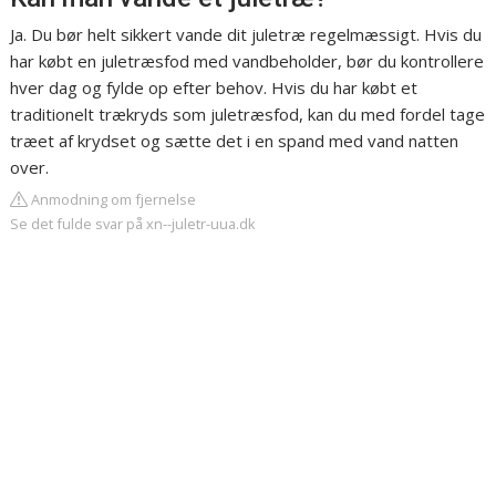
Ja. Du bør helt sikkert vande dit juletræ regelmæssigt. Hvis du
har købt en juletræsfod med vandbeholder, bør du kontrollere
hver dag og fylde op efter behov. Hvis du har købt et
traditionelt trækryds som juletræsfod, kan du med fordel tage
træet af krydset og sætte det i en spand med vand natten
over.
Anmodning om fjernelse
Se det fulde svar på xn--juletr-uua.dk