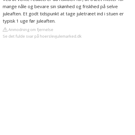
mange nåle og bevare sin skønhed og friskhed på selve
juleaften. Et godt tidspunkt at tage juletræet ind i stuen er
typisk 1 uge før juleaften.
Anmodning om fjernelse
Se det fulde svar på hoerslevjulemarked.dk