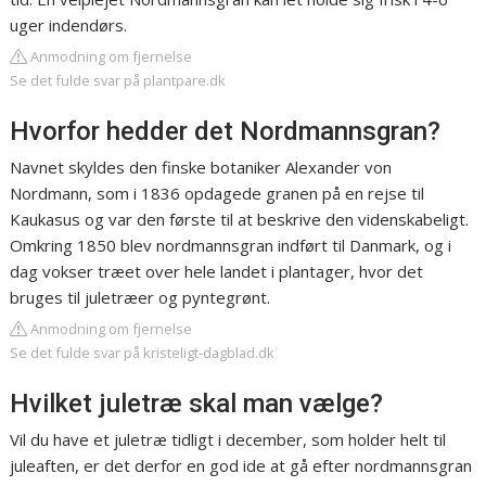
uger indendørs.
Anmodning om fjernelse
Se det fulde svar på plantpare.dk
Hvorfor hedder det Nordmannsgran?
Navnet skyldes den finske botaniker Alexander von
Nordmann, som i 1836 opdagede granen på en rejse til
Kaukasus og var den første til at beskrive den videnskabeligt.
Omkring 1850 blev nordmannsgran indført til Danmark, og i
dag vokser træet over hele landet i plantager, hvor det
bruges til juletræer og pyntegrønt.
Anmodning om fjernelse
Se det fulde svar på kristeligt-dagblad.dk
Hvilket juletræ skal man vælge?
Vil du have et juletræ tidligt i december, som holder helt til
juleaften, er det derfor en god ide at gå efter nordmannsgran