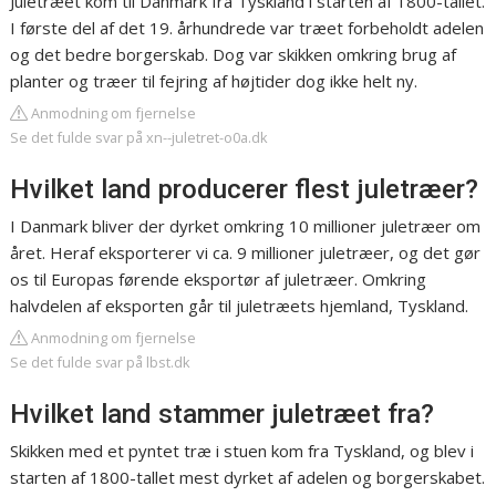
Juletræet kom til Danmark fra Tyskland i starten af 1800-tallet.
I første del af det 19. århundrede var træet forbeholdt adelen
og det bedre borgerskab. Dog var skikken omkring brug af
planter og træer til fejring af højtider dog ikke helt ny.
Anmodning om fjernelse
Se det fulde svar på xn--juletret-o0a.dk
Hvilket land producerer flest juletræer?
I Danmark bliver der dyrket omkring 10 millioner juletræer om
året. Heraf eksporterer vi ca. 9 millioner juletræer, og det gør
os til Europas førende eksportør af juletræer. Omkring
halvdelen af eksporten går til juletræets hjemland, Tyskland.
Anmodning om fjernelse
Se det fulde svar på lbst.dk
Hvilket land stammer juletræet fra?
Skikken med et pyntet træ i stuen kom fra Tyskland, og blev i
starten af 1800-tallet mest dyrket af adelen og borgerskabet.