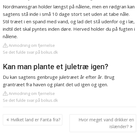
Nordmannsgran holder længst på nålene, men en rødgran kan
sagtens stå inde i små 10 dage stort set uden at tabe nåle.
Stil træet i en spand med vand, og lad det stå udenfor og i læ,
indtil det skal pyntes inden døre. Herved holder du på fugten i
nålene.
Anmodning om fjernelse
Se det fulde svar på bolius.dk
Kan man plante et juletræ igen?
Du kan sagtens genbruge juletræet år efter år. Brug
grantræet fra haven og plant det ud igen og igen.
Anmodning om fjernelse
Se det fulde svar på bolius.dk
Indlægsnavigation
Hvilket land er Fanta fra?
Hvor meget vand drikker en
islænder?