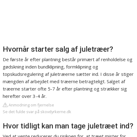
Hvornår starter salg af juletræer?
De første år efter plantning består primært af renholdelse og
gødskning inden bundklipning, formklipning og
topskudsregulering af juletræerne sætter ind. I disse år stiger
mængden af arbejdet med træerne betragteligt. Salget af
træerne starter ofte 5-7 år efter plantning og strækker sig
herefter over 3-4 år.
Anmodning om fjernelse
Se det fulde svar på skovdyrkerne.dk
Hvor tidligt kan man tage juletræet ind?
Ved at vente reducerer du risikoen for, at træet mister for