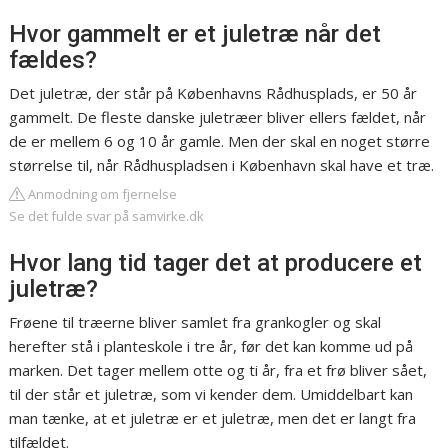
Hvor gammelt er et juletræ når det
fældes?
Det juletræ, der står på Københavns Rådhusplads, er 50 år
gammelt. De fleste danske juletræer bliver ellers fældet, når
de er mellem 6 og 10 år gamle. Men der skal en noget større
størrelse til, når Rådhuspladsen i København skal have et træ.
Anmodning om fjernelse
Se det fulde svar på samvirke.dk
Hvor lang tid tager det at producere et
juletræ?
Frøene til træerne bliver samlet fra grankogler og skal
herefter stå i planteskole i tre år, før det kan komme ud på
marken. Det tager mellem otte og ti år, fra et frø bliver sået,
til der står et juletræ, som vi kender dem. Umiddelbart kan
man tænke, at et juletræ er et juletræ, men det er langt fra
tilfældet.