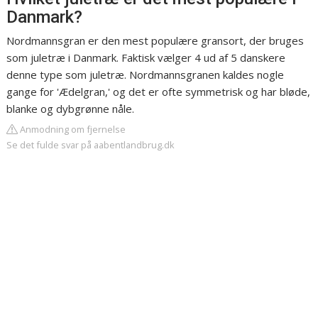
Danmark?
Nordmannsgran er den mest populære gransort, der bruges
som juletræ i Danmark. Faktisk vælger 4 ud af 5 danskere
denne type som juletræ. Nordmannsgranen kaldes nogle
gange for 'Ædelgran,' og det er ofte symmetrisk og har bløde,
blanke og dybgrønne nåle.
Anmodning om fjernelse
Se det fulde svar på aabentlandbrug.dk