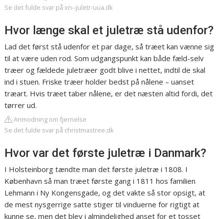
Se det fulde svar på xn--juletr-uua.dk
Hvor længe skal et juletræ stå udenfor?
Lad det først stå udenfor et par dage, så træet kan vænne sig
til at være uden rod. Som udgangspunkt kan både fæld-selv
træer og fældede juletræer godt blive i nettet, indtil de skal
ind i stuen. Friske træer holder bedst på nålene – uanset
træart. Hvis træet taber nålene, er det næsten altid fordi, det
tørrer ud.
Anmodning om fjernelse
Se det fulde svar på christmastree.dk
Hvor var det første juletræ i Danmark?
I Holsteinborg tændte man det første juletræ i 1808. I
København så man træet første gang i 1811 hos familien
Lehmann i Ny Kongensgade, og det vakte så stor opsigt, at
de mest nysgerrige satte stiger til vinduerne for rigtigt at
kunne se, men det blev i almindelighed anset for et tosset