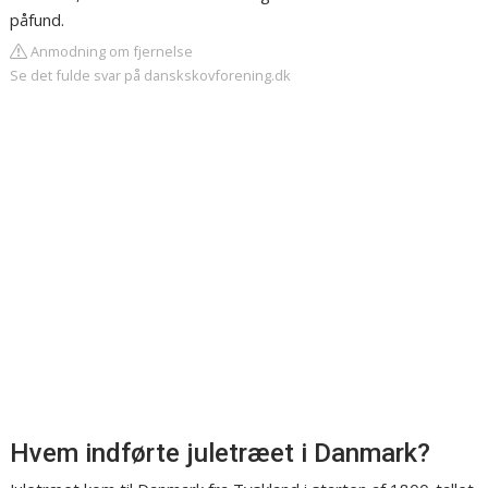
påfund.
Anmodning om fjernelse
Se det fulde svar på danskskovforening.dk
Hvem indførte juletræet i Danmark?