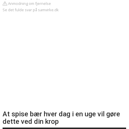
Anmodning om fjernelse
Se det fulde svar på samvirke.dk
At spise bær hver dag i en uge vil gøre
dette ved din krop