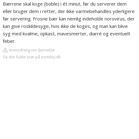
Bærrene skal koge (boble) i ét minut, før du serverer dem
eller bruger dem i retter, der ikke varmebehandles yderligere
før servering. Frosne bær kan nemlig indeholde norovirus, der
kan give roskildesyge, hvis ikke de koges, og man kan blive
syg med kvalme, opkast, mavesmerter, diarré og eventuelt
feber.
Anmodning om fjernelse
Se det fulde svar på esmiley.dk