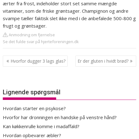
ærter fra frost, indeholder stort set samme mængde
vitaminer, som de friske grøntsager. Champignon og andre
svampe tæller faktisk slet ikke med i de anbefalede 500-800 g
frugt og grøntsager.
Anmodning om fjernelse
Se det fulde svar på hjerteforeningen.dk
Indlægsnavigation
Hvorfor dugger 3 lags glas?
Er der gluten i hvidt brød?
Lignende spørgsmål
Hvordan starter en psykose?
Hvorfor har dronningen en handske på venstre hånd?
Kan køkkenrulle komme i madaffald?
Hvordan opbevarer æbler?