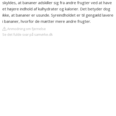
skyldes, at bananer adskiller sig fra andre frugter ved at have
et højere indhold af kulhydrater og kalorier. Det betyder dog
ikke, at bananer er usunde. Syreindholdet er til gengæld lavere
i bananer, hvorfor de mætter mere andre frugter.
Anmodning om fjernelse
Se det fulde svar på samvirke.dk