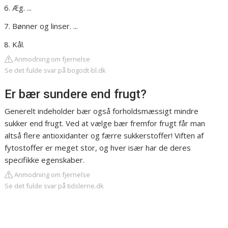
Æg. ...
Bønner og linser. ...
Kål.
Anmodning om fjernelse
Se det fulde svar på bogodt-bl.dk
Er bær sundere end frugt?
Generelt indeholder bær også forholdsmæssigt mindre
sukker end frugt. Ved at vælge bær fremfor frugt får man
altså flere antioxidanter og færre sukkerstoffer! Viften af
fytostoffer er meget stor, og hver især har de deres
specifikke egenskaber.
Anmodning om fjernelse
Se det fulde svar på tidslerne.dk