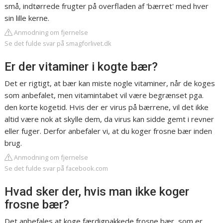
små, indtørrede frugter på overfladen af 'bærret' med hver
sin lille kerne.
Anmodning om fjernelse
Se det fulde svar på smagforlivet.dk
Er der vitaminer i kogte bær?
Det er rigtigt, at bær kan miste nogle vitaminer, når de koges
som anbefalet, men vitamintabet vil være begrænset pga.
den korte kogetid. Hvis der er virus på bærrene, vil det ikke
altid være nok at skylle dem, da virus kan sidde gemt i revner
eller fuger. Derfor anbefaler vi, at du koger frosne bær inden
brug.
Anmodning om fjernelse
Se det fulde svar på facebook.com
Hvad sker der, hvis man ikke koger
frosne bær?
Det anbefales at koge færdigpakkede frosne bær, som er