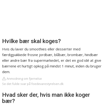
Hvilke bær skal koges?
Hvis du laver du smoothies eller desserter med
færdigpakkede frosne jordbær, blåbær, brombær, hindbær
eller andre bær fra supermarkedet, er det en god idé at give
bærrene et hurtigt opkog på mindst 1 minut, inden du bruger
dem.
Anmodning om fjernelse
Se det fulde svar på foedevarestyrelsen.dk
Hvad sker der, hvis man ikke koger
bær?