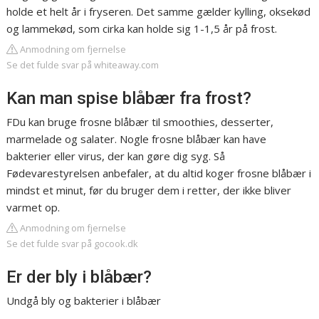
holde et helt år i fryseren. Det samme gælder kylling, oksekød
og lammekød, som cirka kan holde sig 1-1,5 år på frost.
Anmodning om fjernelse
Se det fulde svar på whiteaway.com
Kan man spise blåbær fra frost?
FDu kan bruge frosne blåbær til smoothies, desserter,
marmelade og salater. Nogle frosne blåbær kan have
bakterier eller virus, der kan gøre dig syg. Så
Fødevarestyrelsen anbefaler, at du altid koger frosne blåbær i
mindst et minut, før du bruger dem i retter, der ikke bliver
varmet op.
Anmodning om fjernelse
Se det fulde svar på gocook.dk
Er der bly i blåbær?
Undgå bly og bakterier i blåbær