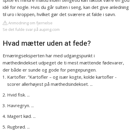
spise et mindre måltid inden sengetid kan faktisk være en god
idé for nogle. Hvis du går sulten i seng, kan det give anledning
til uro i kroppen, hvilket gør det sværere at falde i søvn.
Anmodning om fjernelse
Se det fulde svar på auping.com
Hvad mætter uden at fede?
Ernæringseksperten har med udgangspunkt i
mæthedindekset udpeget de ti mest mættende fødevarer,
der både er sunde og gode for pengepungen.
Kartofler. ”Kartofler – og især kogte, kolde kartofler -
scorer allerhøjest på mæthedsindekset. ...
Hvid fisk. ...
Havregryn. ...
Magert kød. ...
Rugbrød. ...