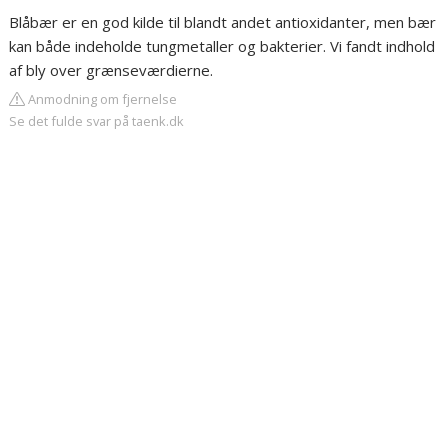
Blåbær er en god kilde til blandt andet antioxidanter, men bær
kan både indeholde tungmetaller og bakterier. Vi fandt indhold
af bly over grænseværdierne.
Anmodning om fjernelse
Se det fulde svar på taenk.dk