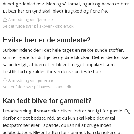
dunet gedeblad osv. Men også tomat, agurk og banan er bær.
Et bær har en tynd skal, blødt frugtkød og flere frø.
Anmodning om fjernelse
Se det fulde svar på skoven-i-skolen.dk
Hvilke bær er de sundeste?
Surbær indeholder i det hele taget en række sunde stoffer,
som er gode for dit hjerte og dine blodkar. Det er derfor ikke
så underligt, at bærret er blevet meget populært som
kosttilskud og kaldes for verdens sundeste bær.
Anmodning om fjernelse
Se det fulde svar på haveselskabet.dk
Kan fedt blive for gammelt?
I modsætning til smøreolier bliver fedter hurtigt for gamle. Og
derfor er det bedste råd, at du kun skal købe det antal
fedtpatroner eller –spande, du kan nå at bruge inden
udløbsdatoen. Bliver fedten for gammel, kan du risikere at