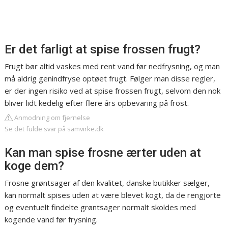
Er det farligt at spise frossen frugt?
Frugt bør altid vaskes med rent vand før nedfrysning, og man
må aldrig genindfryse optøet frugt. Følger man disse regler,
er der ingen risiko ved at spise frossen frugt, selvom den nok
bliver lidt kedelig efter flere års opbevaring på frost.
Anmodning om fjernelse
Se det fulde svar på samvirke.dk
Kan man spise frosne ærter uden at
koge dem?
Frosne grøntsager af den kvalitet, danske butikker sælger,
kan normalt spises uden at være blevet kogt, da de rengjorte
og eventuelt findelte grøntsager normalt skoldes med
kogende vand før frysning.