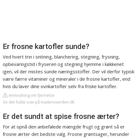
Er frosne kartofler sunde?
Ved hvert trin i snitning, blanchering, stegning, frysning,
opbevaringstid i fryseren og stegning hjemme i køkkenet
igen, vil der mistes sunde næringsstoffer. Der vil derfor typisk
være færre vitaminer og mineraler i de frosne kartofler, end
hvis du laver dine ovnkartofler selv fra friske kartofler.
Anmodning om fjernelse
Se det fulde svar på madensverden.dk
Er det sundt at spise frosne ærter?
For at opnå den anbefalede mængde frugt og grønt så er
frosne ærter det bedste valg. Frosne grøntsager, herunder