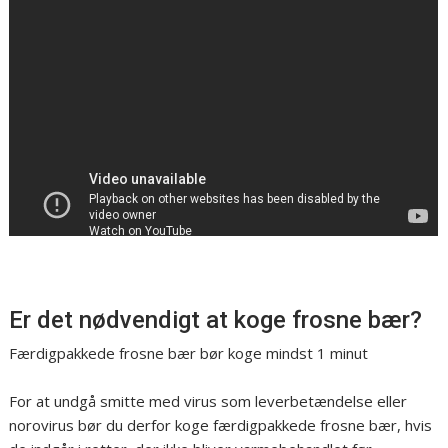
Er det nødvendigt at koge frosne bær?
Færdigpakkede frosne bær bør koge mind​st 1 minut
For at undgå smitte med virus som leverbetændelse eller
norovirus bør du derfor koge færdigpakkede frosne bær, hvis