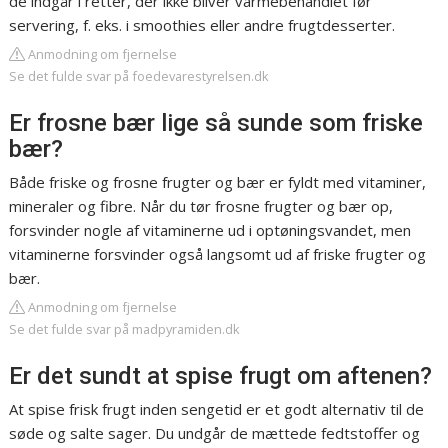
de indgår i retter, der ikke bliver varmebehandlet før
servering, f. eks. i smoothies eller andre frugtdesserter.
Anmodning om fjernelse
Se det fulde svar på foedevarestyrelsen.dk
Er frosne bær lige så sunde som friske
bær?
Både friske og frosne frugter og bær er fyldt med vitaminer,
mineraler og fibre. Når du tør frosne frugter og bær op,
forsvinder nogle af vitaminerne ud i optøningsvandet, men
vitaminerne forsvinder også langsomt ud af friske frugter og
bær.
Anmodning om fjernelse
Se det fulde svar på madpyramiden.dk
Er det sundt at spise frugt om aftenen?
At spise frisk frugt inden sengetid er et godt alternativ til de
søde og salte sager. Du undgår de mættede fedtstoffer og