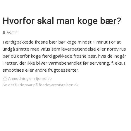
Hvorfor skal man koge bær?
Admin
Færdigpakkede frosne bær bør koge mind​st 1 minut
For at
undgå smitte med virus som leverbetændelse eller norovirus
bør du derfor koge færdigpakkede frosne bær, hvis de indgår
i retter, der ikke bliver varmebehandlet før servering, f. eks. i
smoothies eller andre frugtdesserter.
Anmodning om fjernelse
Se det fulde svar på foedevarestyrelsen.dk