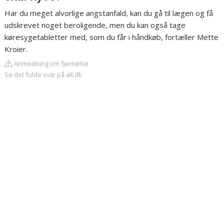
Har du meget alvorlige angstanfald, kan du gå til lægen og få
udskrevet noget beroligende, men du kan også tage
køresygetabletter med, som du får i håndkøb, fortæller Mette
Kroier.
Anmodning om fjernelse
Se det fulde svar på alt.dk