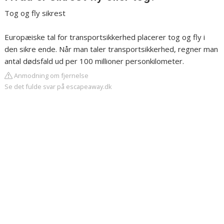
Tog og fly sikrest
Europæiske tal for transportsikkerhed placerer tog og fly i
den sikre ende. Når man taler transportsikkerhed, regner man
antal dødsfald ud per 100 millioner personkilometer.
Anmodning om fjernelse
Se det fulde svar på escapeaway.dk