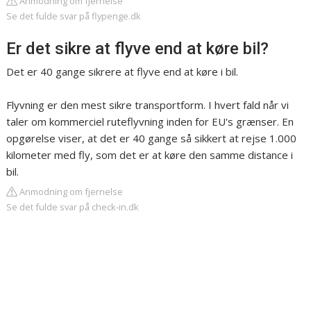
Anmodning om fjernelse
Se det fulde svar på flypenge.dk
Er det sikre at flyve end at køre bil?
Det er 40 gange sikrere at flyve end at køre i bil.
Flyvning er den mest sikre transportform. I hvert fald når vi
taler om kommerciel ruteflyvning inden for EU's grænser. En
opgørelse viser, at det er 40 gange så sikkert at rejse 1.000
kilometer med fly, som det er at køre den samme distance i
bil.
Anmodning om fjernelse
Se det fulde svar på check-in.dk