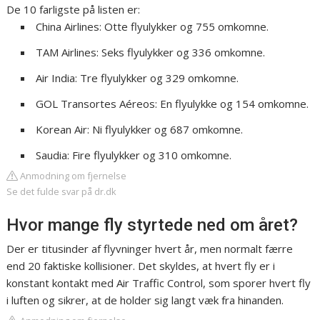
De 10 farligste på listen er:
China Airlines: Otte flyulykker og 755 omkomne.
TAM Airlines: Seks flyulykker og 336 omkomne.
Air India: Tre flyulykker og 329 omkomne.
GOL Transortes Aéreos: En flyulykke og 154 omkomne.
Korean Air: Ni flyulykker og 687 omkomne.
Saudia: Fire flyulykker og 310 omkomne.
Anmodning om fjernelse
Se det fulde svar på dr.dk
Hvor mange fly styrtede ned om året?
Der er titusinder af flyvninger hvert år, men normalt færre
end 20 faktiske kollisioner. Det skyldes, at hvert fly er i
konstant kontakt med Air Traffic Control, som sporer hvert fly
i luften og sikrer, at de holder sig langt væk fra hinanden.