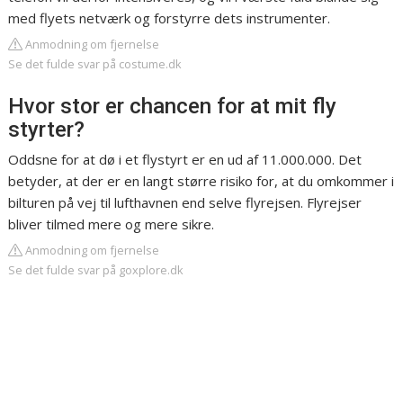
med flyets netværk og forstyrre dets instrumenter.
Anmodning om fjernelse
Se det fulde svar på costume.dk
Hvor stor er chancen for at mit fly
styrter?
Oddsne for at dø i et flystyrt er en ud af 11.000.000. Det
betyder, at der er en langt større risiko for, at du omkommer i
bilturen på vej til lufthavnen end selve flyrejsen. Flyrejser
bliver tilmed mere og mere sikre.
Anmodning om fjernelse
Se det fulde svar på goxplore.dk