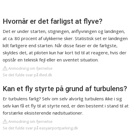
Hvornår er det farligst at flyve?
Det er under starten, stigningen, anflyvningen og landingen,
at ca. 80 procent af ulykkerne sker. Statistisk set er landingen
lidt farligere end starten. Når disse faser er de farligste,
skyldes det, at piloten kun har kort tid til at reagere, hvis der
opstår en teknisk fejl eller en uventet situation.
Anmodning om fjernelse
Se det fulde svar på illvid.dk
Kan et fly styrte på grund af turbulens?
Er turbulens farlig? Selv om selv alvorlig turbulens ikke i sig
selv kan få et fly til at styrte ned, er den bestemt i stand til at
forstærke eksisterende nødsituationer.
Anmodning om fjernelse
Se det fulde svar på easyairportparking.dk