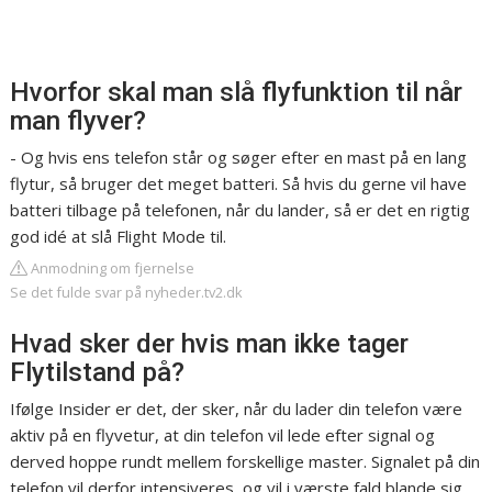
Hvorfor skal man slå flyfunktion til når
man flyver?
- Og hvis ens telefon står og søger efter en mast på en lang
flytur, så bruger det meget batteri. Så hvis du gerne vil have
batteri tilbage på telefonen, når du lander, så er det en rigtig
god idé at slå Flight Mode til.
Anmodning om fjernelse
Se det fulde svar på nyheder.tv2.dk
Hvad sker der hvis man ikke tager
Flytilstand på?
Ifølge Insider er det, der sker, når du lader din telefon være
aktiv på en flyvetur, at din telefon vil lede efter signal og
derved hoppe rundt mellem forskellige master. Signalet på din
telefon vil derfor intensiveres, og vil i værste fald blande sig