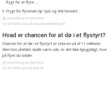
frygt for at flyve. ...
Frygt for flyvende tip: Spis og drik bevidst.
Anmodning om fjernelse
Se det fulde svar på easyairportparking.dk
Hvad er chancen for at dø i et flystyrt?
Chancen for at dø i et flystyrt er cirka en ud af 11 millioner.
Men hvis uheldet skulle være ude, er det ikke ligegyldigt, hvor
på flyet du sidder.
Anmodning om fjernelse
Se det fulde svar på illvid.dk