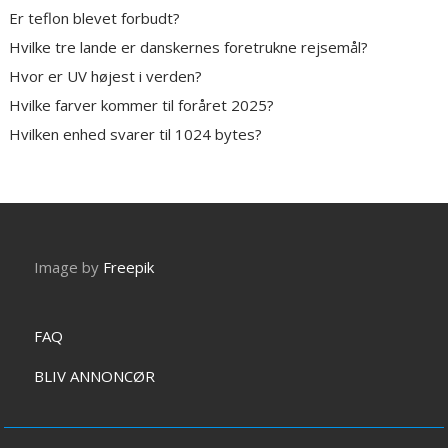
Er teflon blevet forbudt?
Hvilke tre lande er danskernes foretrukne rejsemål?
Hvor er UV højest i verden?
Hvilke farver kommer til foråret 2025?
Hvilken enhed svarer til 1024 bytes?
Image by
Freepik
FAQ
BLIV ANNONCØR