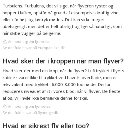
Turbulens. Turbulens, det vil sige, når flyveren ryster og
hopper i luften, opstår på grund af eksempelvis kraftig vind,
eller når høj- og lavtryk mødes. Det kan virke meget
ubehageligt, men det er helt ufarligt og lige så naturligt, som
når skibe vugger på bølgerne.
Anmodning om fjernelse
Se det fulde svar på europaeiske.dk
Hvad sker der i kroppen når man flyver?
Hvad sker der med din krop, når du flyver? Lufttrykket i flyets
kabine svarer ikke til trykket ved havets overflade, men er
ækvivalent med trykket i 6.000-8.000 fod højde. Derfor
reduceres niveauet af ilt i vores blod, når vi flyver. De fleste
af os, vil i hvile ikke bemærke denne forskel.
Anmodning om fjernelse
Se det fulde svar på flypenge.dk
Hvad er sikrest fly eller tog?