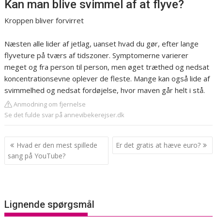
Kan man blive svimmel af at flyve?
Kroppen bliver forvirret
Næsten alle lider af jetlag, uanset hvad du gør, efter lange
flyveture på tværs af tidszoner. Symptomerne varierer
meget og fra person til person, men øget træthed og nedsat
koncentrationsevne oplever de fleste. Mange kan også lide af
svimmelhed og nedsat fordøjelse, hvor maven går helt i stå.
Anmodning om fjernelse
Se det fulde svar på annevibekerejser.dk
Indlægsnavigation
Hvad er den mest spillede
Er det gratis at hæve euro?
sang på YouTube?
Lignende spørgsmål