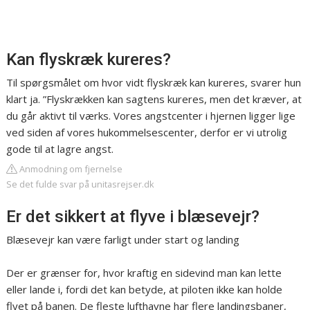
Kan flyskræk kureres?
Til spørgsmålet om hvor vidt flyskræk kan kureres, svarer hun
klart ja. ”Flyskrækken kan sagtens kureres, men det kræver, at
du går aktivt til værks. Vores angstcenter i hjernen ligger lige
ved siden af vores hukommelsescenter, derfor er vi utrolig
gode til at lagre angst.
Anmodning om fjernelse
Se det fulde svar på unitasrejser.dk
Er det sikkert at flyve i blæsevejr?
Blæsevejr kan være farligt under start og landing
Der er grænser for, hvor kraftig en sidevind man kan lette
eller lande i, fordi det kan betyde, at piloten ikke kan holde
flyet på banen. De fleste lufthavne har flere landingsbaner,