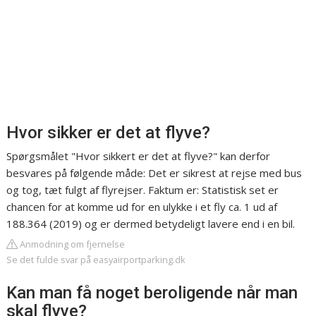
Hvor sikker er det at flyve?
Spørgsmålet "Hvor sikkert er det at flyve?" kan derfor
besvares på følgende måde: Det er sikrest at rejse med bus
og tog, tæt fulgt af flyrejser. Faktum er: Statistisk set er
chancen for at komme ud for en ulykke i et fly ca. 1 ud af
188.364 (2019) og er dermed betydeligt lavere end i en bil.
Anmodning om fjernelse
Se det fulde svar på easyairportparking.dk
Kan man få noget beroligende når man
skal flyve?