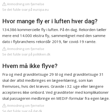
Anmodning om fjernelse
Se det fulde svar på europa.eu
Hvor mange fly er i luften hver dag?
134.386 kommercielle fly i luften. På én dag. Rekorden tæller
mere end 14.000 ekstra fly, sammenlignet med den samme
dato i flybranchens rekordår 2019, før covid-19 ramte.
Anmodning om fjernelse
Se det fulde svar på politiken.dk
Hvem må ikke flyve?
Fra og med graviditetsuge 29 til og med graviditetsuge 31
skal der altid medbringes en lægeerklæring, som kan
fremvises, hvis det kræves. Gravide i 32. uge eller længere
accepteres ikke ombord. Ved graviditeter med komplikationer
skal passageren medbringe en MEDIF-formular fra egen læge.
Anmodning om fjernelse
Se det fulde svar på dat.dk