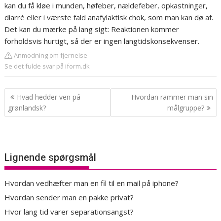
kan du få kløe i munden, høfeber, nældefeber, opkastninger,
diarré eller i værste fald anafylaktisk chok, som man kan dø af.
Det kan du mærke på lang sigt: Reaktionen kommer
forholdsvis hurtigt, så der er ingen langtidskonsekvenser.
Anmodning om fjernelse
Se det fulde svar på iform.dk
Indlægsnavigation
Hvad hedder ven på
Hvordan rammer man sin
grønlandsk?
målgruppe?
Lignende spørgsmål
Hvordan vedhæfter man en fil til en mail på iphone?
Hvordan sender man en pakke privat?
Hvor lang tid varer separationsangst?