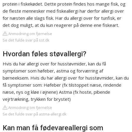
protein i fiskekødet. Dette protein findes hos mange fisk, og
de fleste mennesker med fiskeallergi har derfor allergi over
for næsten alle slags fisk. Har du allergi over for tunfisk, er
det dog muligt, at du kun reagerer på denne ene fiskeart.
Anmodning om fjernelse
Se det fulde svar på sst.dk
Hvordan føles støvallergi?
Hvis du har allergi over for husstøvmider, kan du få
symptomer som høfeber, astma og forværring af
børneeksem. Hvis du har allergi over for husstøvmider, kan du
få symptomer som: Høfeber (fx tilstoppet næse, rindende
næse, nys og kløe i øjnene) Astma (fx hoste, pibende
vejrtrækning, trykken for brystet)
Anmodning om fjernelse
Se det fulde svar på astma-allergi.dk
Kan man få fødevareallergi som