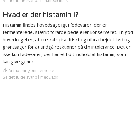
Se det fulde svar på min.medicin.dk
Hvad er der histamin i?
Histamin findes hovedsageligt i fødevarer, der er
fermenterede, stærkt forarbejdede eller konserveret. En god
hovedregel er, at du skal spise friskt og uforarbejdet kød og
grøntsager for at undgå reaktioner på din intolerance. Det er
ikke kun fødevarer, der har et højt indhold af histamin, som
kan give gener.
Anmodning om fjernelse
Se det fulde svar på med24.dk