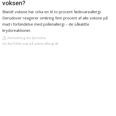
voksen?
Blandt voksne har cirka en til to procent fødevareallergi.
Derudover reagerer omkring fem procent af alle voksne på
mad i forbindelse med pollenallergi – de såkaldte
krydsreaktioner.
Anmodning om fjernelse
Se det fulde svar på astma-allergi.dk