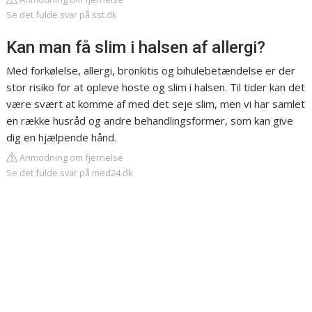
Se det fulde svar på sst.dk
Kan man få slim i halsen af allergi?
Med forkølelse, allergi, bronkitis og bihulebetændelse er der
stor risiko for at opleve hoste og slim i halsen. Til tider kan det
være svært at komme af med det seje slim, men vi har samlet
en række husråd og andre behandlingsformer, som kan give
dig en hjælpende hånd.
Anmodning om fjernelse
Se det fulde svar på med24.dk