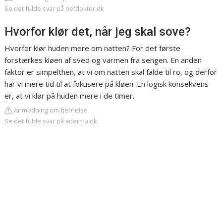
Se det fulde svar på netdoktor.dk
Hvorfor klør det, når jeg skal sove?
Hvorfor klør huden mere om natten? For det første
forstærkes kløen af sved og varmen fra sengen. En anden
faktor er simpelthen, at vi om natten skal falde til ro, og derfor
har vi mere tid til at fokusere på kløen. En logisk konsekvens
er, at vi klør på huden mere i de timer.
Anmodning om fjernelse
Se det fulde svar på aderma.dk