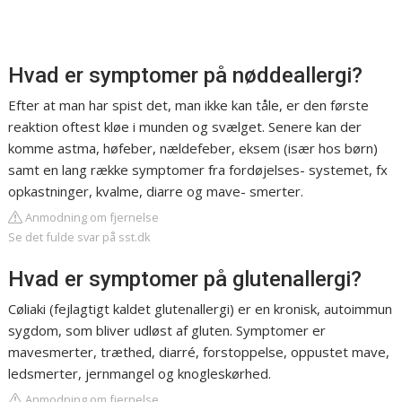
Hvad er symptomer på nøddeallergi?
Efter at man har spist det, man ikke kan tåle, er den første
reaktion oftest kløe i munden og svælget. Senere kan der
komme astma, høfeber, nældefeber, eksem (især hos børn)
samt en lang række symptomer fra fordøjelses- systemet, fx
opkastninger, kvalme, diarre og mave- smerter.
Anmodning om fjernelse
Se det fulde svar på sst.dk
Hvad er symptomer på glutenallergi?
Cøliaki (fejlagtigt kaldet glutenallergi) er en kronisk, autoimmun
sygdom, som bliver udløst af gluten. Symptomer er
mavesmerter, træthed, diarré, forstoppelse, oppustet mave,
ledsmerter, jernmangel og knogleskørhed.
Anmodning om fjernelse