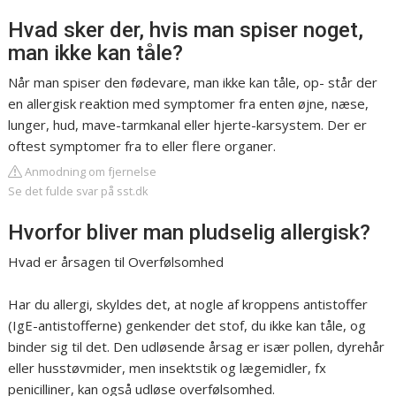
Hvad sker der, hvis man spiser noget,
man ikke kan tåle?
Når man spiser den fødevare, man ikke kan tåle, op- står der
en allergisk reaktion med symptomer fra enten øjne, næse,
lunger, hud, mave-tarmkanal eller hjerte-karsystem. Der er
oftest symptomer fra to eller flere organer.
Anmodning om fjernelse
Se det fulde svar på sst.dk
Hvorfor bliver man pludselig allergisk?
Hvad er årsagen til Overfølsomhed
Har du allergi, skyldes det, at nogle af kroppens antistoffer
(IgE-antistofferne) genkender det stof, du ikke kan tåle, og
binder sig til det. Den udløsende årsag er især pollen, dyrehår
eller husstøvmider, men insektstik og lægemidler, fx
penicilliner, kan også udløse overfølsomhed.