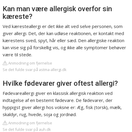
Kan man være allergisk overfor sin
kæreste?
Ved kæresteallergi er det ikke alt ved selve personen, som
giver allergi. Det, der kan udløse reaktionen, er kontakt med
kærestens sved, spyt, hår eller sæd. Den allergiske reaktion
kan vise sig på forskellig vis, og ikke alle symptomer behøver
være til stede.
Anmodning om fjernelse
Se det fulde svar på astma-allergi.dk
Hvilke fødevarer giver oftest allergi?
Fødevareallergi giver en klassisk allergisk reaktion ved
indtagelse af en bestemt fødevare. De fødevarer, der
hyppigst giver allergi hos voksne er: Æg, fisk (torsk), mælk,
skaldyr, rug, hvede, soja og jordnød.
Anmodning om fjernelse
Se det fulde svar på auh.dk