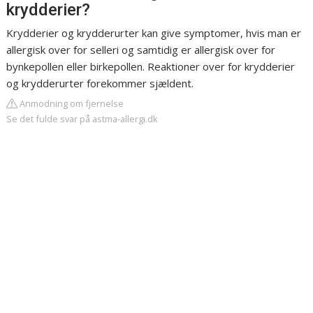
krydderier?
Krydderier og krydderurter kan give symptomer, hvis man er
allergisk over for selleri og samtidig er allergisk over for
bynkepollen eller birkepollen. Reaktioner over for krydderier
og krydderurter forekommer sjældent.
Anmodning om fjernelse
Se det fulde svar på astma-allergi.dk