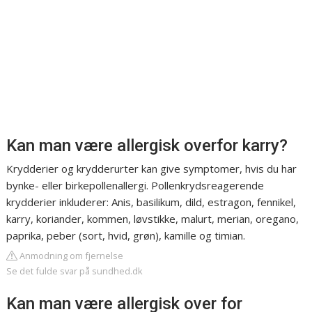
Kan man være allergisk overfor karry?
Krydderier og krydderurter kan give symptomer, hvis du har
bynke- eller birkepollenallergi. Pollenkrydsreagerende
krydderier inkluderer: Anis, basilikum, dild, estragon, fennikel,
karry, koriander, kommen, løvstikke, malurt, merian, oregano,
paprika, peber (sort, hvid, grøn), kamille og timian.
Anmodning om fjernelse
Se det fulde svar på sundhed.dk
Kan man være allergisk over for