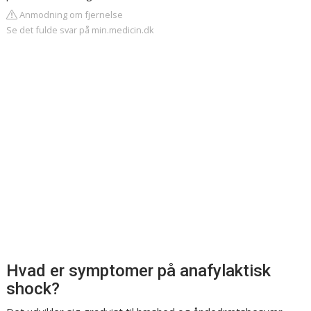
Anmodning om fjernelse
Se det fulde svar på min.medicin.dk
Hvad er symptomer på anafylaktisk
shock?