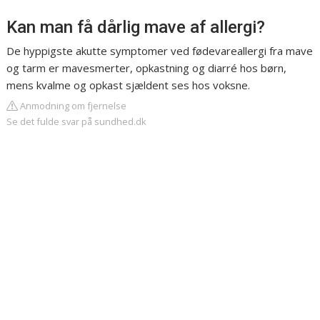
Kan man få dårlig mave af allergi?
De hyppigste akutte symptomer ved fødevareallergi fra mave
og tarm er mavesmerter, opkastning og diarré hos børn,
mens kvalme og opkast sjældent ses hos voksne.
Anmodning om fjernelse
Se det fulde svar på sundhed.dk