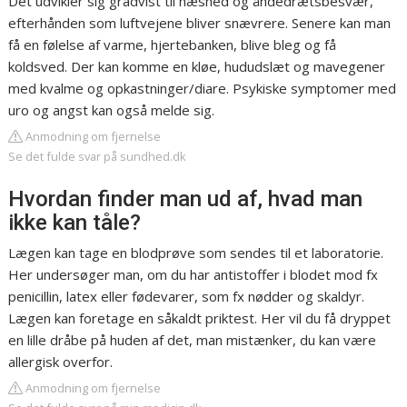
Det udvikler sig gradvist til hæshed og åndedrætsbesvær,
efterhånden som luftvejene bliver snævrere. Senere kan man
få en følelse af varme, hjertebanken, blive bleg og få
koldsved. Der kan komme en kløe, hududslæt og mavegener
med kvalme og opkastninger/diare. Psykiske symptomer med
uro og angst kan også melde sig.
Anmodning om fjernelse
Se det fulde svar på sundhed.dk
Hvordan finder man ud af, hvad man
ikke kan tåle?
Lægen kan tage en blodprøve som sendes til et laboratorie.
Her undersøger man, om du har antistoffer i blodet mod fx
penicillin, latex eller fødevarer, som fx nødder og skaldyr.
Lægen kan foretage en såkaldt priktest. Her vil du få dryppet
en lille dråbe på huden af det, man mistænker, du kan være
allergisk overfor.
Anmodning om fjernelse