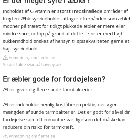
Er der meget syre i æbler?
Indholdet af C-vitamin er størst i rødskrællede områder af
frugten. Æblesyreindholdet aftager efterhånden som æblet
modner på træet; for tidligt plukkede æbler er mere eller
mindre sure, netop på grund af dette. I sorter med højt
sukkerindhold ønskes af hensyn til spisekvaliteten gerne et
højt syreindhold.
Anmodning om fjernelse
Se det fulde svar på havenyt.dk
Er æbler gode for fordøjelsen?
Æbler giver dig flere sunde tarmbakterier
Æbler indeholder nemlig kostfiberen pektin, der øger
mængden af sunde tarmbakterier. Det er godt for såvel din
fordøjelse som dit immunforsvar, ligesom det måske kan
reducere din risiko for tarmkræft.
Anmodning om fjernelse