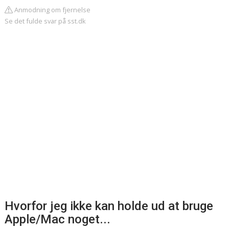
Anmodning om fjernelse
Se det fulde svar på sst.dk
Hvorfor jeg ikke kan holde ud at bruge
Apple/Mac noget...