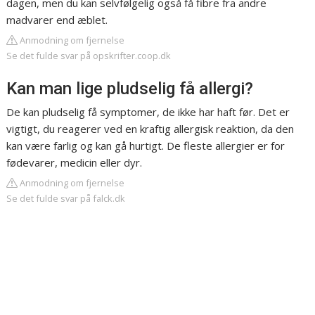
dagen, men du kan selvfølgelig også få fibre fra andre
madvarer end æblet.
Anmodning om fjernelse
Se det fulde svar på opskrifter.coop.dk
Kan man lige pludselig få allergi?
De kan pludselig få symptomer, de ikke har haft før. Det er
vigtigt, du reagerer ved en kraftig allergisk reaktion, da den
kan være farlig og kan gå hurtigt. De fleste allergier er for
fødevarer, medicin eller dyr.
Anmodning om fjernelse
Se det fulde svar på falck.dk