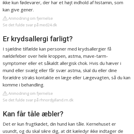
ikke kun fødevarer, der har et højt indhold af histamin, som
kan give gener.
Anmodning om fjernelse
Se det fulde svar på med24.dk
Er krydsallergi farligt?
I sjældne tilfælde kan personer med krydsallergier få
nældefeber over hele kroppen, astma, mave-tarm-
symptomer eller et såkaldt allergisk chok. Hvis du hæver i
mund eller svælg eller får svær astma, skal du eller dine
forældre straks kontakte en læge eller Lægevagten, så du kan
komme i behandling.
Anmodning om fjernelse
Se det fulde svar på rhnordjylland.rn.dk
Kan får tåle æbler?
Det er kun frugtkødet, din hund kan tåle. Kernehuset er
usundt, og du skal sikre dig, at dit kæledyr ikke indtager de