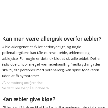
Kan man være allergisk overfor æbler?
Æble-allergenet er fx let nedbrydeligt, og nogle
pollenallergikere kan tåle et revet æble, æblemos og
æblejuice. For nogle er det nok blot at skrælle æblet. Det er
individuelt, hvor meget varmebehandling (nedbrydning) der
skal til, før personer med pollenallergi kan spise fødevaren
uden at få symptomer.
Anmodning om fjernelse
Se det fulde svar på sundhed.dk
Kan æbler give kløe?
Æbler kan få halsen til at klø Se, hvilke madvarer, du skal passe