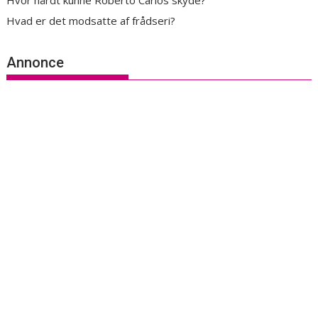
Hvor hårdt kunne Roberto Carlos skyde?
Hvad er det modsatte af frådseri?
Annonce