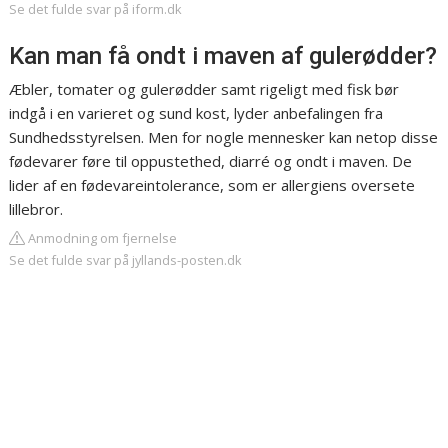
Se det fulde svar på iform.dk
Kan man få ondt i maven af gulerødder?
Æbler, tomater og gulerødder samt rigeligt med fisk bør
indgå i en varieret og sund kost, lyder anbefalingen fra
Sundhedsstyrelsen. Men for nogle mennesker kan netop disse
fødevarer føre til oppustethed, diarré og ondt i maven. De
lider af en fødevareintolerance, som er allergiens oversete
lillebror.
Anmodning om fjernelse
Se det fulde svar på jyllands-posten.dk