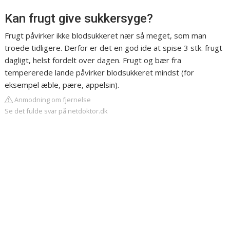
Kan frugt give sukkersyge?
Frugt påvirker ikke blodsukkeret nær så meget, som man
troede tidligere. Derfor er det en god ide at spise 3 stk. frugt
dagligt, helst fordelt over dagen. Frugt og bær fra
tempererede lande påvirker blodsukkeret mindst (for
eksempel æble, pære, appelsin).
Anmodning om fjernelse
Se det fulde svar på netdoktor.dk