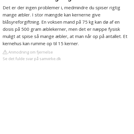
Det er der ingen problemer i, medmindre du spiser rigtig
mange æbler. I stor mængde kan kernerne give
blåsyreforgiftning. En voksen mand på 75 kg kan dø af en
dosis på 500 gram æblekerner, men det er næppe fysisk
muligt at spise så mange æbler, at man når op på antallet. Et
kernehus kan rumme op til 15 kerner.
Anmodning om fjernelse
Se det fulde svar på samvirke.dk