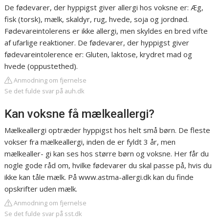
De fødevarer, der hyppigst giver allergi hos voksne er: Æg,
fisk (torsk), mælk, skaldyr, rug, hvede, soja og jordnød.
Fødevareintolerens er ikke allergi, men skyldes en bred vifte
af ufarlige reaktioner. De fødevarer, der hyppigst giver
fødevareintolerence er: Gluten, laktose, krydret mad og
hvede (oppustethed).
Anmodning om fjernelse
Se det fulde svar på auh.dk
Kan voksne få mælkeallergi?
Mælkeallergi optræder hyppigst hos helt små børn. De fleste
vokser fra mælkeallergi, inden de er fyldt 3 år, men
mælkealler- gi kan ses hos større børn og voksne. Her får du
nogle gode råd om, hvilke fødevarer du skal passe på, hvis du
ikke kan tåle mælk. På www.astma-allergi.dk kan du finde
opskrifter uden mælk.
Anmodning om fjernelse
Se det fulde svar på sst.dk