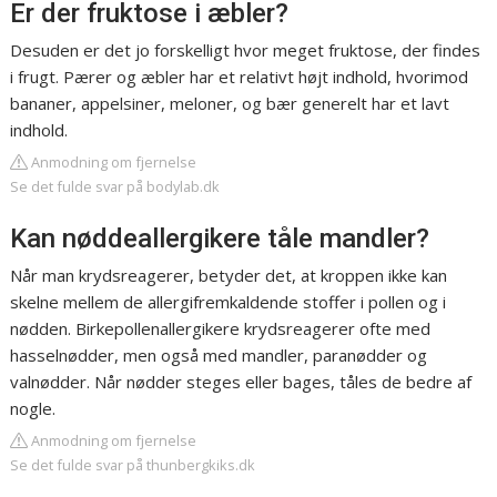
Er der fruktose i æbler?
Desuden er det jo forskelligt hvor meget fruktose, der findes
i frugt. Pærer og æbler har et relativt højt indhold, hvorimod
bananer, appelsiner, meloner, og bær generelt har et lavt
indhold.
Anmodning om fjernelse
Se det fulde svar på bodylab.dk
Kan nøddeallergikere tåle mandler?
Når man krydsreagerer, betyder det, at kroppen ikke kan
skelne mellem de allergifremkaldende stoffer i pollen og i
nødden. Birkepollenallergikere krydsreagerer ofte med
hasselnødder, men også med mandler, paranødder og
valnødder. Når nødder steges eller bages, tåles de bedre af
nogle.
Anmodning om fjernelse
Se det fulde svar på thunbergkiks.dk