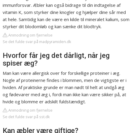
immunforsvar. Æbler kan også bidrage til din indtagelse af
vitamin K, som styrker dine knogler og hjælper dine sår med
at hele. Samtidig kan de være en kilde til mineralet kalium, som
styrker dit blodomløb og kan sænke dit blodtryk.
Anmodning om fjernelse
Se det fulde svar på madpyramiden.dk
Hvorfor får jeg det dårligt, når jeg
spiser æg?
Man kan være allergisk over for forskellige proteiner i æg.
Nogle af proteinerne findes i blommen, men de vigtigste er i
hviden. Af praktiske grunde er man nødt til helt at undgå æg
og fødevarer med æg i, fordi man ikke kan være sikker på, at
hvide og blomme er adskilt fuldstændigt.
Anmodning om fjernelse
Se det fulde svar på sst.dk
Kan æbler være giftige?