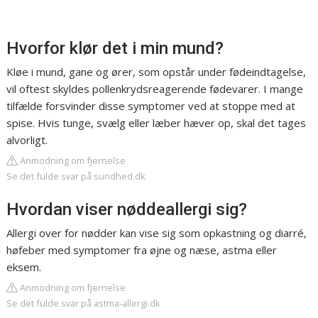
Hvorfor klør det i min mund?
Kløe i mund, gane og ører, som opstår under fødeindtagelse,
vil oftest skyldes pollenkrydsreagerende fødevarer. I mange
tilfælde forsvinder disse symptomer ved at stoppe med at
spise. Hvis tunge, svælg eller læber hæver op, skal det tages
alvorligt.
Anmodning om fjernelse
Se det fulde svar på sundhed.dk
Hvordan viser nøddeallergi sig?
Allergi over for nødder kan vise sig som opkastning og diarré,
høfeber med symptomer fra øjne og næse, astma eller
eksem.
Anmodning om fjernelse
Se det fulde svar på astma-allergi.dk