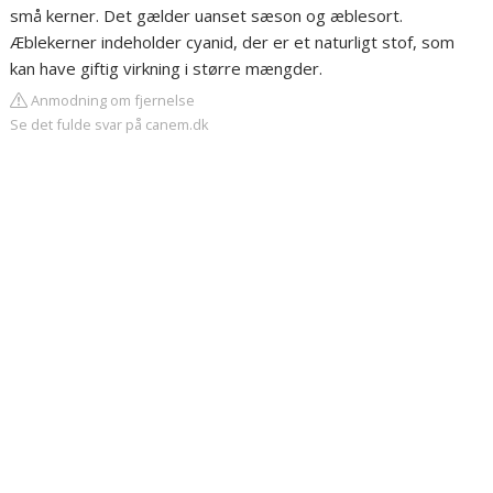
små kerner. Det gælder uanset sæson og æblesort.
Æblekerner indeholder cyanid, der er et naturligt stof, som
kan have giftig virkning i større mængder.
Anmodning om fjernelse
Se det fulde svar på canem.dk