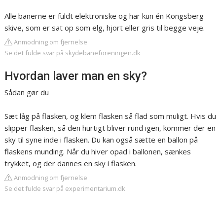
Alle banerne er fuldt elektroniske og har kun én Kongsberg
skive, som er sat op som elg, hjort eller gris til begge veje.
Anmodning om fjernelse
Se det fulde svar på skydebaneforeningen.dk
Hvordan laver man en sky?
Sådan gør du
Sæt låg på flasken, og klem flasken så flad som muligt. Hvis du
slipper flasken, så den hurtigt bliver rund igen, kommer der en
sky til syne inde i flasken. Du kan også sætte en ballon på
flaskens munding. Når du hiver opad i ballonen, sænkes
trykket, og der dannes en sky i flasken.
Anmodning om fjernelse
Se det fulde svar på experimentarium.dk