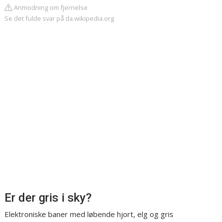
Anmodning om fjernelse
Se det fulde svar på da.wikipedia.org
Er der gris i sky?
Elektroniske baner med løbende hjort, elg og gris