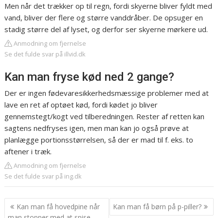
Men når det trækker op til regn, fordi skyerne bliver fyldt med
vand, bliver der flere og større vanddråber. De opsuger en
stadig større del af lyset, og derfor ser skyerne mørkere ud.
Anmodning om fjernelse
Se det fulde svar på illvid.dk
Kan man fryse kød ned 2 gange?
Der er ingen fødevaresikkerhedsmæssige problemer med at
lave en ret af optøet kød, fordi kødet jo bliver
gennemstegt/kogt ved tilberedningen. Rester af retten kan
sagtens nedfryses igen, men man kan jo også prøve at
planlægge portionsstørrelsen, så der er mad til f. eks. to
aftener i træk.
Anmodning om fjernelse
Se det fulde svar på ing.dk
Indlægsnavigation
Kan man få hovedpine når
Kan man få børn på p-piller?
man stopper med at spise