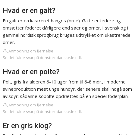
Hvad er en galt?
En galt er en kastreret hangris (orne). Galte er federe og
omsætter foderet dårligere end søer og orner. I svensk og i
gammel nordisk sprogbrug bruges udtrykket om ukastrerede
orner.
Anmodning om fjernelse
Se det fulde svar på denstoredanske.lex.dk
Hvad er en polte?
Polt, gris fra alderen 6-10 uger frem til 6-8 mdr., i moderne
svineproduktion mest unge hundyr, der senere skal indgå som
avlsdyr; sådanne sopolte opdrættes på en speciel foderplan.
Anmodning om fjernelse
Se det fulde svar på denstoredanske.lex.dk
Er en gris klog?