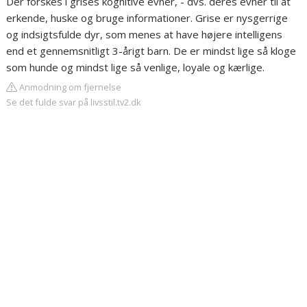
Der forskes i grises kognitive evner, - dvs. deres evner til at
erkende, huske og bruge informationer. Grise er nysgerrige
og indsigtsfulde dyr, som menes at have højere intelligens
end et gennemsnitligt 3-årigt barn. De er mindst lige så kloge
som hunde og mindst lige så venlige, loyale og kærlige.
Anmodning om fjernelse
Se det fulde svar på livsstil.tv2.dk