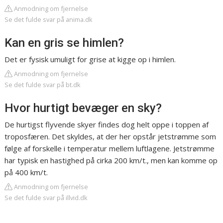
Anmodning om fjernelse
Se det fulde svar på anima.dk
Kan en gris se himlen?
Det er fysisk umuligt for grise at kigge op i himlen.
Anmodning om fjernelse
Se det fulde svar på bt.dk
Hvor hurtigt bevæger en sky?
De hurtigst flyvende skyer findes dog helt oppe i toppen af
troposfæren. Det skyldes, at der her opstår jetstrømme som
følge af forskelle i temperatur mellem luftlagene. Jetstrømme
har typisk en hastighed på cirka 200 km/t., men kan komme op
på 400 km/t.
Anmodning om fjernelse
Se det fulde svar på illvid.dk