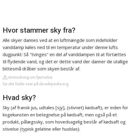
Hvor stammer sky fra?
Alle skyer dannes ved at en luftmængde som indeholder
vanddamp køles ned til en temperatur under denne lufts
dugpunkt: Så "tvinges" en del af vanddampen til at fortættes
til flydende vand, og det er dette vand der danner de utallige
bittesmå dråber som skyen består af.
Anmodning om fjernelse
Se det fulde svar på da.wikipedia.org
Hvad sky?
Sky (af fransk jus, udtales [sjy], (stivnet) kødsaft), er inden for
kogekunsten en betegnelse på kødsaft, men også på et
produkt, pålægssky, som hovedsagelig består af kødsaft og
stivelse (typisk gelatine eller husblas).