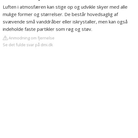
Luften i atmosfæren kan stige op og udvikle skyer med alle
mulige former og størrelser. De består hovedsaglig af
svævende små vanddråber eller iskrystaller, men kan også
indeholde faste partikler som røg og støv.
Anmodning om fjernelse
Se det fulde svar på dmi.dk