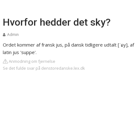
Hvorfor hedder det sky?
Admin
Ordet kommer af fransk jus, på dansk tidligere udtalt [ˈɕy], af
latin jus 'suppe'.
Anmodning om fjernelse
Se det fulde svar på denstoredanske.lex.dk