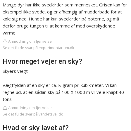
Mange dyr har ikke svedkirtler som mennesket. Grisen kan for
eksempel ikke svede, og er afhængig af mudderbade for at
køle sig ned. Hunde har kun svedkirtler på poterne, og må
derfor bruge tungen til at komme af med overskydende
varme.
Anmodning om fjernelse
Se det fulde svar på experimentarium.dk
Hvor meget vejer en sky?
Skyers vægt
Vægtfylden af en sky er ca. ½ gram pr. kubikmeter. Vi kan
regne ud, at en sådan sky på 100 X 1000 m vil veje knapt 40
tons.
Anmodning om fjernelse
Se det fulde svar på vandetsvej.dk
Hvad er sky lavet af?