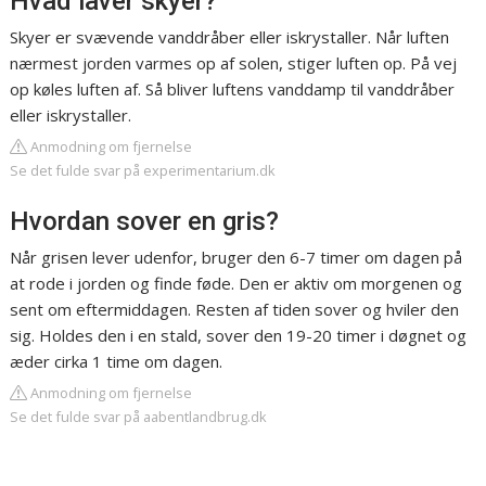
Hvad laver skyer?
Skyer er svævende vanddråber eller iskrystaller. Når luften
nærmest jorden varmes op af solen, stiger luften op. På vej
op køles luften af. Så bliver luftens vanddamp til vanddråber
eller iskrystaller.
Anmodning om fjernelse
Se det fulde svar på experimentarium.dk
Hvordan sover en gris?
Når grisen lever udenfor, bruger den 6-7 timer om dagen på
at rode i jorden og finde føde. Den er aktiv om morgenen og
sent om eftermiddagen. Resten af tiden sover og hviler den
sig. Holdes den i en stald, sover den 19-20 timer i døgnet og
æder cirka 1 time om dagen.
Anmodning om fjernelse
Se det fulde svar på aabentlandbrug.dk