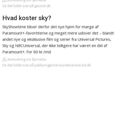
Anmodning om fjernelse
Se det fulde svar på gocook.dk
Hvad koster sky?
SkyShowtime bliver derfor det nye hjem for mange af
Paramount+-favoritterne og meget mere udover det – blandt
andet nye og eksklusive film og serier fra Universal Pictures,
Sky og NBCUniversal, der ikke tidligere har været en del af
Paramount+. For 60 kr./md.
Anmodning om fjernelse
Se det fulde svar på pakkerogpriser.kundeservice.tv2.dk