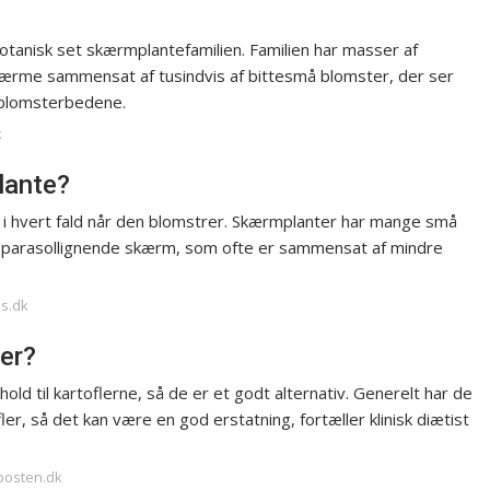
tanisk set skærmplantefamilien. Familien har masser af
ærme sammensat af tusindvis af bittesmå blomster, der ser
 blomsterbedene.
k
lante?
 i hvert fald når den blomstrer. Skærmplanter har mange små
 en parasollignende skærm, som ofte er sammensat af mindre
us.dk
ler?
hold til kartoflerne, så de er et godt alternativ. Generelt har de
ler, så det kan være en god erstatning, fortæller klinisk diætist
-posten.dk