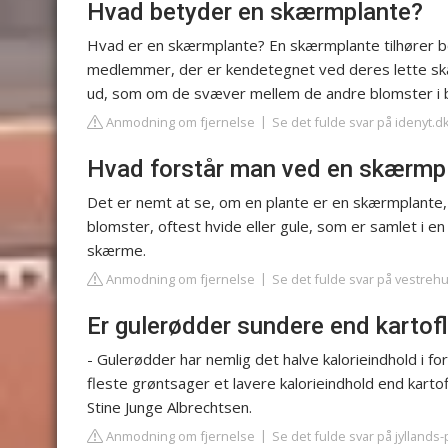
Hvad betyder en skærmplante?
Hvad er en skærmplante? En skærmplante tilhører bo
medlemmer, der er kendetegnet ved deres lette sk
ud, som om de svæver mellem de andre blomster i
Anmodning om fjernelse
Se det fulde svar på idenyt.d
Hvad forstår man ved en skærmp
Det er nemt at se, om en plante er en skærmplante,
blomster, oftest hvide eller gule, som er samlet i
skærme.
Anmodning om fjernelse
Se det fulde svar på vestreh
Er gulerødder sundere end kartof
- Gulerødder har nemlig det halve kalorieindhold i for
fleste grøntsager et lavere kalorieindhold end kartof
Stine Junge Albrechtsen.
Anmodning om fjernelse
Se det fulde svar på jyllands