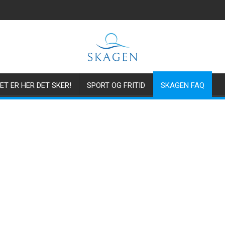
ET ER HER DET SKER!
SPORT OG FRITID
SKAGEN FAQ