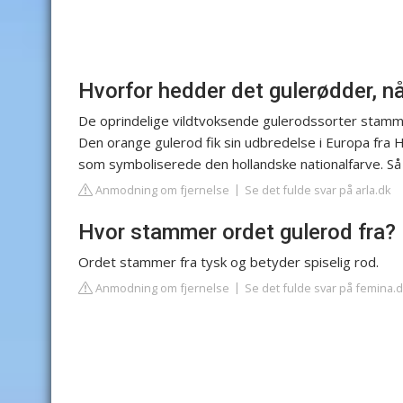
Hvorfor hedder det gulerødder, nå
De oprindelige vildtvoksende gulerodssorter stammer
Den orange gulerod fik sin udbredelse i Europa fra 
som symboliserede den hollandske nationalfarve. Så 
Anmodning om fjernelse
Se det fulde svar på arla.dk
Hvor stammer ordet gulerod fra?
Ordet stammer fra tysk og betyder spiselig rod.
Anmodning om fjernelse
Se det fulde svar på femina.