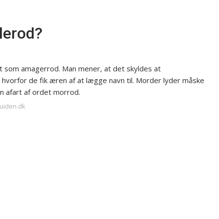
lerod?
dt som amagerrod. Man mener, at det skyldes at
 hvorfor de fik æren af at lægge navn til. Morder lyder måske
en afart af ordet morrod.
guiden.dk