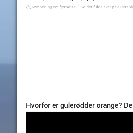
Anmodning om fjernelse
Se det fulde svar på ekstrabl
Hvorfor er gulerødder orange? Det 