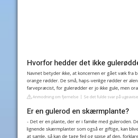
Hvorfor hedder det ikke gulerødd
Navnet betyder ikke, at koncernen er gået væk fra 
orange rødder. De små, haps-venlige rødder er alen
farvepræcist, for gulerødder er jo ikke gule, men or
Anmodning om fjernelse
Se det fulde svar på ugeavis
Er en gulerod en skærmplante?
- Det er en plante, der er i familie med guleroden. 
lignende skærmplanter som også er giftige, kan bliv
at samle, så kan de tage fejl og spise af den, forklar