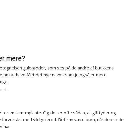
er mere?
betegnelsen gulerødder, som ses på de andre af butikkens
e om at have fået det nye navn - som jo også er mere
ange.
en.dk
Det er en skærmplante. Og det er ofte sådan, at gifttyder og
e forvekslet med vild gulerod. Det kan være børn, når de er ude
er han.