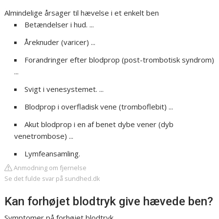
Almindelige årsager til hævelse i et enkelt ben
Betændelser i hud. ...
Åreknuder (varicer) ...
Forandringer efter blodprop (post-trombotisk syndrom)
...
Svigt i venesystemet. ...
Blodprop i overfladisk vene (tromboflebit) ...
Akut blodprop i en af benet dybe vener (dyb
venetrombose) ...
Lymfeansamling.
Anmodning om fjernelse
Se det fulde svar på sundhed.dk
Kan forhøjet blodtryk give hævede ben?
Symptomer på forhøjet blodtryk