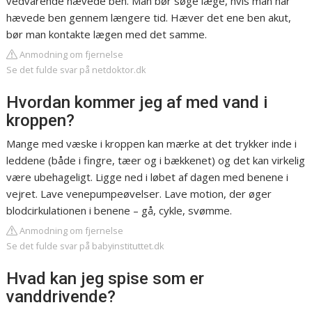
vedvarende hævede ben. Man bør søge læge, hvis man har
hævede ben gennem længere tid. Hæver det ene ben akut,
bør man kontakte lægen med det samme.
Anmodning om fjernelse
Se det fulde svar på netdoktor.dk
Hvordan kommer jeg af med vand i
kroppen?
Mange med væske i kroppen kan mærke at det trykker inde i
leddene (både i fingre, tæer og i bækkenet) og det kan virkelig
være ubehageligt. Ligge ned i løbet af dagen med benene i
vejret. Lave venepumpeøvelser. Lave motion, der øger
blodcirkulationen i benene – gå, cykle, svømme.
Anmodning om fjernelse
Se det fulde svar på babyinstituttet.dk
Hvad kan jeg spise som er
vanddrivende?