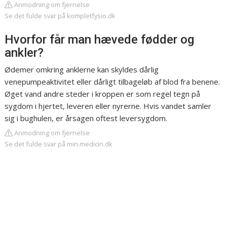
Anmodning om fjernelse
Se det fulde svar på kompletfysio.dk
Hvorfor får man hævede fødder og
ankler?
Ødemer omkring anklerne kan skyldes dårlig
venepumpeaktivitet eller dårligt tilbageløb af blod fra benene.
Øget vand andre steder i kroppen er som regel tegn på
sygdom i hjertet, leveren eller nyrerne. Hvis vandet samler
sig i bughulen, er årsagen oftest leversygdom.
Anmodning om fjernelse
Se det fulde svar på min.medicin.dk