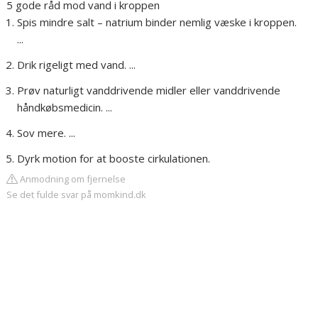
5 gode råd mod vand i kroppen
Spis mindre salt – natrium binder nemlig væske i kroppen.
...
Drik rigeligt med vand. ...
Prøv naturligt vanddrivende midler eller vanddrivende
håndkøbsmedicin. ...
Sov mere. ...
Dyrk motion for at booste cirkulationen.
Anmodning om fjernelse
Se det fulde svar på momkind.dk