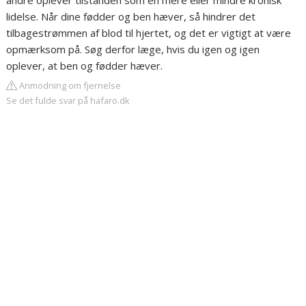
andre oplever tilstanden som en mere eller mindre kronisk
lidelse. Når dine fødder og ben hæver, så hindrer det
tilbagestrømmen af blod til hjertet, og det er vigtigt at være
opmærksom på. Søg derfor læge, hvis du igen og igen
oplever, at ben og fødder hæver.
Anmodning om fjernelse
Se det fulde svar på hafaro.dk