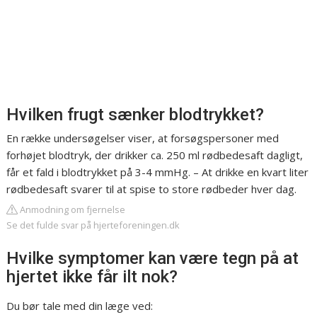
Hvilken frugt sænker blodtrykket?
En række undersøgelser viser, at forsøgspersoner med
forhøjet blodtryk, der drikker ca. 250 ml rødbedesaft dagligt,
får et fald i blodtrykket på 3-4 mmHg. – At drikke en kvart liter
rødbedesaft svarer til at spise to store rødbeder hver dag.
Anmodning om fjernelse
Se det fulde svar på hjerteforeningen.dk
Hvilke symptomer kan være tegn på at
hjertet ikke får ilt nok?
Du bør tale med din læge ved: