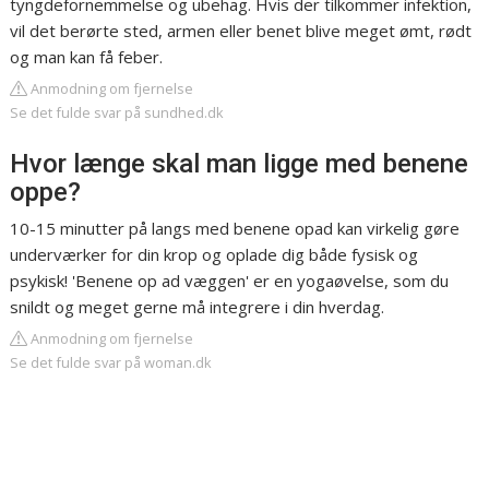
tyngdefornemmelse og ubehag. Hvis der tilkommer infektion,
vil det berørte sted, armen eller benet blive meget ømt, rødt
og man kan få feber.
Anmodning om fjernelse
Se det fulde svar på sundhed.dk
Hvor længe skal man ligge med benene
oppe?
10-15 minutter på langs med benene opad kan virkelig gøre
underværker for din krop og oplade dig både fysisk og
psykisk! 'Benene op ad væggen' er en yogaøvelse, som du
snildt og meget gerne må integrere i din hverdag.
Anmodning om fjernelse
Se det fulde svar på woman.dk