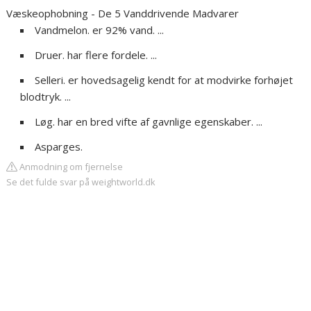
Væskeophobning - De 5 Vanddrivende Madvarer
Vandmelon. er 92% vand. ...
Druer. har flere fordele. ...
Selleri. er hovedsagelig kendt for at modvirke forhøjet
blodtryk. ...
Løg. har en bred vifte af gavnlige egenskaber. ...
Asparges.
Anmodning om fjernelse
Se det fulde svar på weightworld.dk