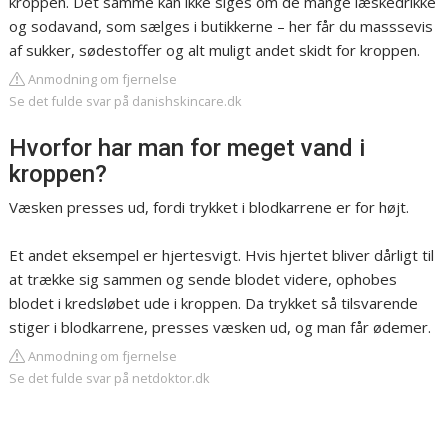
kroppen. Det samme kan ikke siges om de mange læskedrikke
og sodavand, som sælges i butikkerne – her får du masssevis
af sukker, sødestoffer og alt muligt andet skidt for kroppen.
Anmodning om fjernelse
Se det fulde svar på danishskincare.dk
Hvorfor har man for meget vand i
kroppen?
Væsken presses ud, fordi trykket i blodkarrene er for højt.
Et andet eksempel er hjertesvigt. Hvis hjertet bliver dårligt til
at trække sig sammen og sende blodet videre, ophobes
blodet i kredsløbet ude i kroppen. Da trykket så tilsvarende
stiger i blodkarrene, presses væsken ud, og man får ødemer.
Anmodning om fjernelse
Se det fulde svar på netdoktor.dk