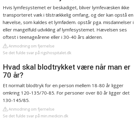
Hvis lymfesystemet er beskadiget, bliver lymfevæsken ikke
transporteret væk i tilstrækkelig omfang, og der kan opstå en
hævelse, som kaldes et lymfødem. opstår pga. misdannelser i
eller mangelfuld udvikling af lymfesystemet. Hævelsen ses
oftest i teenageårene eller i 30-40 års alderen.
Anmodning om fjernelse
Se det fulde svar på rigshospitalet.dk
Hvad skal blodtrykket være når man er
70 år?
Et normalt blodtryk for en person mellem 18-80 år ligger
omkring 120-135/70-85. For personer over 80 år ligger det
130-145/85.
Anmodning om fjernelse
Se det fulde svar på min.medicin.dk