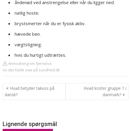
åndenød ved anstrengelse eller når du ligger ned.
natlig hoste.
brystsmerter når du er fysisk aktiv.
hævede ben.
vægtstigning.
hvis du hurtigt udtrættes.
Anmodning om fjernelse
Se det fulde svar på sundhed.dk
Indlægsnavigation
Hvad betyder takuss på
Hvad koster gruppe 1 i
dansk?
danmark?
Lignende spørgsmål