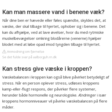
Kan man massere vand i benene væk?
Når dine ben er hævede eller føles spændte, skyldes det, at
væske, der skal tilbage til hjertet, ophober sig i benene. Det
kan du afhjælpe, ved at lave øvelser, hvor du med rytmiske
muskelbevægelser omkring blodårerne (venerne) hjælper
blodet med at løbe opad imod tyngden tilbage til hjertet.
Anmodning om fjernelse
Se det fulde svar på aalborguh.rn.dk
Kan stress give væske i kroppen?
Væskebalancen i kroppen kan også blive påvirket betydeligt af
stress. Når en person oplever stress, udløses kroppens
kamp-eller-flugt respons, der påvirker flere systemer,
herunder både hormonelle og neurologiske. Ændringer i især
kroppens hormonniveauer vil påvirke væskebalancen på flere
måder.