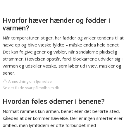
Hvorfor hæver hænder og fødder i
varmen?
Når temperaturen stiger, har fødder og ankler tendens til at
hæve op og blive væske fyldte – måske endda hele benet.
Det kan fx give gener og vabler, når sandalerne pludselig
strammer. Hævelsen opstår, fordi blodkarrene udvider sig i
varmen og udskiller væske, som løber ud i væv, muskler og
sener.
Anmodning om fjernelse
Se det fulde svar på molholm.dk
Hvordan føles ødemer i benene?
Normalt rammes kun armen, benet eller det berørte sted,
således at der kommer hævelse. Der er ingen smerter eller
ømhed, men lymfødem er ofte forbundet med