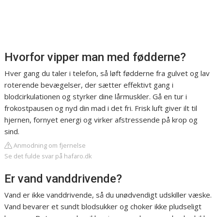
Hvorfor vipper man med fødderne?
Hver gang du taler i telefon, så løft fødderne fra gulvet og lav
roterende bevægelser, der sætter effektivt gang i
blodcirkulationen og styrker dine lårmuskler. Gå en tur i
frokostpausen og nyd din mad i det fri. Frisk luft giver ilt til
hjernen, fornyet energi og virker afstressende på krop og
sind.
Anmodning om fjernelse
Se det fulde svar på hafaro.dk
Er vand vanddrivende?
Vand er ikke vanddrivende, så du unødvendigt udskiller væske.
Vand bevarer et sundt blodsukker og choker ikke pludseligt