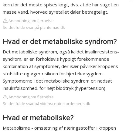
korn for det meste spises kogt, dvs. at de har suget en
masse vand, hvorved syretallet daler betragteligt.
Anmodning om fjernelse
Se det fulde svar på plantemad.dk
Hvad er det metaboliske syndrom?
Det metaboliske syndrom, også kaldet insulinresistens-
syndrom, er en forholdsvis hyppigt forekommende
kombination af symptomer, der især påvirker kroppens
stofskifte og øger risikoen for hjertekarsygdom.
Symptomerne i det metaboliske syndrom er: nedsat
insulinfølsomhed. for højt blodtryk (hypertension)
Anmodning om fjernelse
Se det fulde svar på videnscenterfordemens.dk
Hvad er metaboliske?
Metabolisme - omsætning af næringsstoffer i kroppen