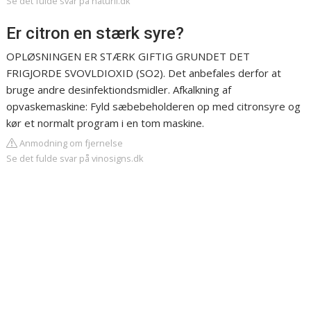
Se det fulde svar på naturli.dk
Er citron en stærk syre?
OPLØSNINGEN ER STÆRK GIFTIG GRUNDET DET
FRIGJORDE SVOVLDIOXID (SO2). Det anbefales derfor at
bruge andre desinfektiondsmidler. Afkalkning af
opvaskemaskine: Fyld sæbebeholderen op med citronsyre og
kør et normalt program i en tom maskine.
Anmodning om fjernelse
Se det fulde svar på vinosigns.dk