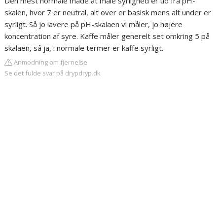
Den mest normale måde at måle syrlighed er ud fra pH-
skalen, hvor 7 er neutral, alt over er basisk mens alt under er
syrligt. Så jo lavere på pH-skalaen vi måler, jo højere
koncentration af syre. Kaffe måler generelt set omkring 5 på
skalaen, så ja, i normale termer er kaffe syrligt.
Anmodning om fjernelse
Se det fulde svar på drypdryp.dk