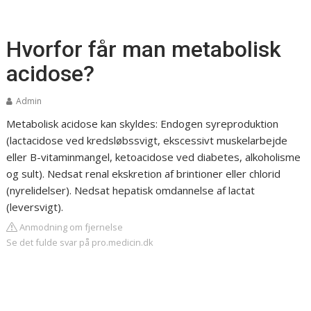
Hvorfor får man metabolisk
acidose?
Admin
Metabolisk acidose kan skyldes: Endogen syreproduktion
(lactacidose ved kredsløbssvigt, ekscessivt muskelarbejde
eller B-vitaminmangel, ketoacidose ved diabetes, alkoholisme
og sult). Nedsat renal ekskretion af brintioner eller chlorid
(nyrelidelser). Nedsat hepatisk omdannelse af lactat
(leversvigt).
Anmodning om fjernelse
Se det fulde svar på pro.medicin.dk