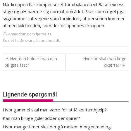
Når kroppen har kompenseret for ubalancen vil Base-excess
stige og pH nærme sig normal-området. Sker som regel pga.
sygdomme i luftvejene som forhindrer, at personen kommer
af med kuldioxiden, som derfor ophobes i kroppen.
Anmodning om fjernelse
Se det fulde svar på sundhed.dk
Indlægsnavigation
Hvordan holder man den
Hvorfor skal man koge
billigste fest?
kikærter?
Lignende spørgsmål
Hvor gammel skal man være for at få kontanthjælp?
Kan man bruge gulerødder der spirer?
Hvor mange timer skal der gå mellem morgenmad og