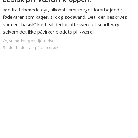
kød fra firbenede dyr, alkohol samt meget forarbejdede
fødevarer som kager, slik og sodavand. Det, der beskrives
som en ”basisk” kost, vil derfor ofte være et sundt valg –
selvom det ikke påvirker blodets pH-værdi.
Anmodning om fjernelse
Se det fulde svar på cancer.dk