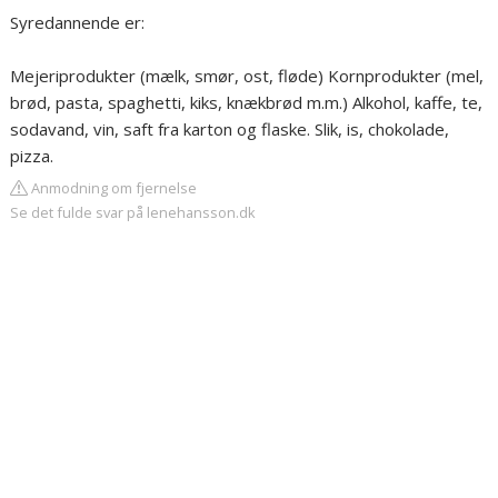
Syredannende er:
Mejeriprodukter (mælk, smør, ost, fløde) Kornprodukter (mel,
brød, pasta, spaghetti, kiks, knækbrød m.m.) Alkohol, kaffe, te,
sodavand, vin, saft fra karton og flaske. Slik, is, chokolade,
pizza.
Anmodning om fjernelse
Se det fulde svar på lenehansson.dk