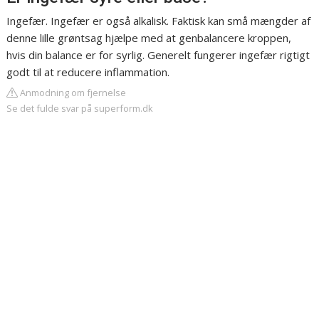
Ingefær. Ingefær er også alkalisk. Faktisk kan små mængder af
denne lille grøntsag hjælpe med at genbalancere kroppen,
hvis din balance er for syrlig. Generelt fungerer ingefær rigtigt
godt til at reducere inflammation.
Anmodning om fjernelse
Se det fulde svar på superform.dk