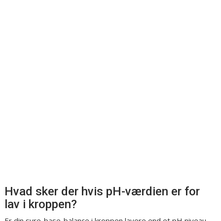
Hvad sker der hvis pH-værdien er for
lav i kroppen?
Er din syre-base-balance i kroppen lavere end et pH niveau