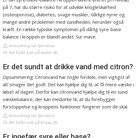
på 7, har du større risiko for at udvikle knogleskørhed
(osteoporose), diabetes, svage muskler, dårlige nyrer og
mange andre problemer med sundheden, herunder også
kræft. En række typiske symptomer på dårlig syre-base
balance i kroppen er blandt andet: Sur mave.
Anmodning om fjernelse
Se det fulde svar på iwater.dk
Er det sundt at drikke vand med citron?
Opsummering: Citronvand har nogle fordele, men vigtigst af
alt smager det godt. Det kan hjælpe dig til, at få mere væske i
løbet af dagen. Derfor kan citronvand hjælpe dig til en sund
væskebalance, der kan medvirke til, at du forebygger
forstoppelse og kroppens funktioner fungerer som de skal.
Anmodning om fjernelse
Se det fulde svar på knaap.dk
Er ingefær syre eller base?