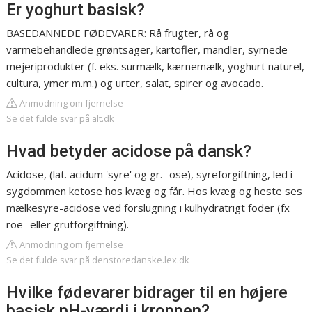
Er yoghurt basisk?
BASEDANNEDE FØDEVARER: Rå frugter, rå og
varmebehandlede grøntsager, kartofler, mandler, syrnede
mejeriprodukter (f. eks. surmælk, kærnemælk, yoghurt naturel,
cultura, ymer m.m.) og urter, salat, spirer og avocado.
Anmodning om fjernelse
Se det fulde svar på alt.dk
Hvad betyder acidose på dansk?
Acidose, (lat. acidum 'syre' og gr. -ose), syreforgiftning, led i
sygdommen ketose hos kvæg og får. Hos kvæg og heste ses
mælkesyre-acidose ved forslugning i kulhydratrigt foder (fx
roe- eller grutforgiftning).
Anmodning om fjernelse
Se det fulde svar på denstoredanske.lex.dk
Hvilke fødevarer bidrager til en højere
basisk pH-værdi i kroppen?