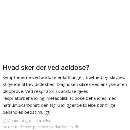
Hvad sker der ved acidose?
Symptomerne ved acidose er lufthunger, træthed og sløvhed
stigende til bevidstløshed. Diagnosen sikres ved analyse af en
blodprøve. Ved respiratorisk acidose gives
respiratorbehandling; metabolisk acidose behandles med
natriumbicarbonat; den tilgrundliggende lidelse bør tillige
behandles bedst muligt.
Anmodning om fjernelse
Se det fulde svar på denstoredanske.lex.dk