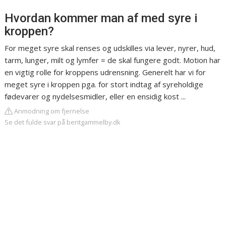
Hvordan kommer man af med syre i
kroppen?
For meget syre skal renses og udskilles via lever, nyrer, hud,
tarm, lunger, milt og lymfer = de skal fungere godt. Motion har
en vigtig rolle for kroppens udrensning. Generelt har vi for
meget syre i kroppen pga. for stort indtag af syreholdige
fødevarer og nydelsesmidler, eller en ensidig kost ...
Anmodning om fjernelse
Se det fulde svar på beritgammelby.dk