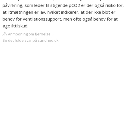
påvirkning, som leder til stigende pCO2 er der også risiko for,
at iltmætningen er lav, hvilket indikerer, at der ikke blot er
behov for ventilationssupport, men ofte også behov for at
øge ilttilskud.
Anmodning om fjernelse
Se det fulde svar på sundhed.dk