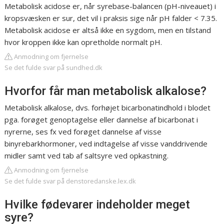
Metabolisk acidose er, når syrebase-balancen (pH-niveauet) i
kropsvæsken er sur, det vil i praksis sige når pH falder < 7.35.
Metabolisk acidose er altså ikke en sygdom, men en tilstand
hvor kroppen ikke kan opretholde normalt pH.
Anmodning om fjernelse
Se det fulde svar på sundhed.dk
Hvorfor får man metabolisk alkalose?
Metabolisk alkalose, dvs. forhøjet bicarbonatindhold i blodet
pga. forøget genoptagelse eller dannelse af bicarbonat i
nyrerne, ses fx ved forøget dannelse af visse
binyrebarkhormoner, ved indtagelse af visse vanddrivende
midler samt ved tab af saltsyre ved opkastning.
Anmodning om fjernelse
Se det fulde svar på denstoredanske.lex.dk
Hvilke fødevarer indeholder meget
syre?