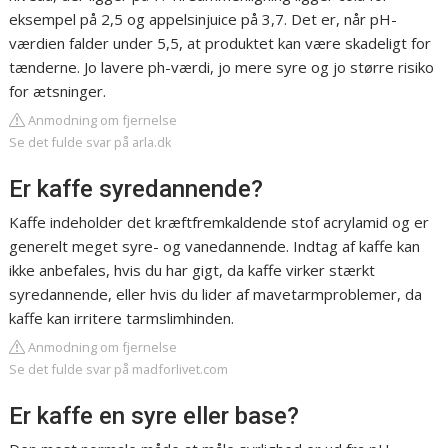
eksempel på 2,5 og appelsinjuice på 3,7. Det er, når pH-
værdien falder under 5,5, at produktet kan være skadeligt for
tænderne. Jo lavere ph-værdi, jo mere syre og jo større risiko
for ætsninger.
Anmodning om fjernelse
Se det fulde svar på arla.dk
Er kaffe syredannende?
Kaffe indeholder det kræftfremkaldende stof acrylamid og er
generelt meget syre- og vanedannende. Indtag af kaffe kan
ikke anbefales, hvis du har gigt, da kaffe virker stærkt
syredannende, eller hvis du lider af mavetarmproblemer, da
kaffe kan irritere tarmslimhinden.
Anmodning om fjernelse
Se det fulde svar på madforlivet.com
Er kaffe en syre eller base?