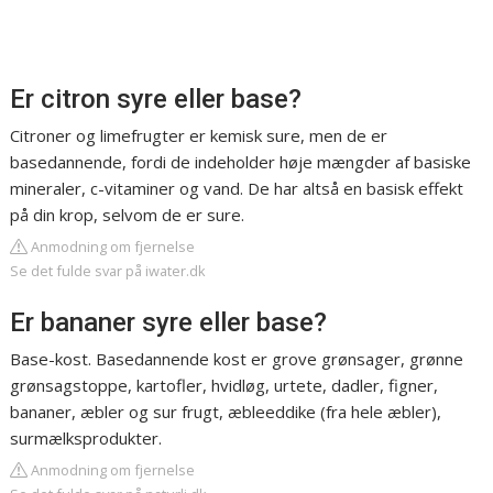
Er citron syre eller base?
Citroner og limefrugter er kemisk sure, men de er
basedannende, fordi de indeholder høje mængder af basiske
mineraler, c-vitaminer og vand. De har altså en basisk effekt
på din krop, selvom de er sure.
Anmodning om fjernelse
Se det fulde svar på iwater.dk
Er bananer syre eller base?
Base-kost. Basedannende kost er grove grønsager, grønne
grønsagstoppe, kartofler, hvidløg, urtete, dadler, figner,
bananer, æbler og sur frugt, æbleeddike (fra hele æbler),
surmælksprodukter.
Anmodning om fjernelse