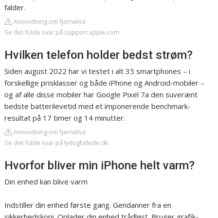
falder.
Anmodning om fjernelse
Se det fulde svar på support.apple.com
Hvilken telefon holder bedst strøm?
Siden august 2022 har vi testet i alt 35 smartphones – i
forskellige prisklasser og både iPhone og Android-mobiler –
og af alle disse mobiler har Google Pixel 7a den suverænt
bedste batterilevetid med et imponerende benchmark-
resultat på 17 timer og 14 minutter.
Anmodning om fjernelse
Se det fulde svar på lydogbillede.dk
Hvorfor bliver min iPhone helt varm?
Din enhed kan blive varm
Indstiller din enhed første gang. Gendanner fra en
sikkerhedskopi. Oplader din enhed trådløst. Bruger grafik-