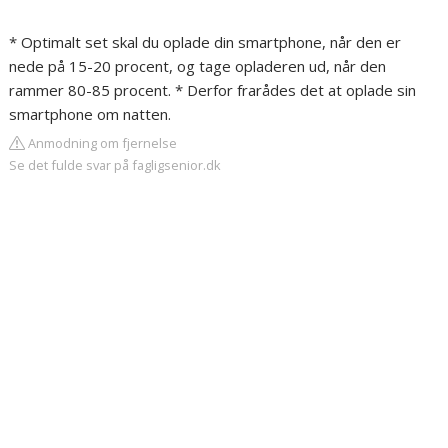
* Optimalt set skal du oplade din smartphone, når den er
nede på 15-20 procent, og tage opladeren ud, når den
rammer 80-85 procent. * Derfor frarådes det at oplade sin
smartphone om natten.
Anmodning om fjernelse
Se det fulde svar på fagligsenior.dk