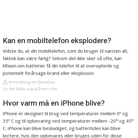
Kan en mobiltelefon eksplodere?
Vidste du, at din mobiltelefon, som du bruger til næsten alt,
faktisk kan være farlig? Selvom det ikke sker så ofte, kan
lithium-ion-batterier få din telefon til at overophede og
potentielt forårsage brand eller eksplosion.
Anmodning om fjernelse
Se det fulde svar på msn.com
Hvor varm må en iPhone blive?
iPhone er designet til brug ved temperaturer mellem 0º og
35º C og til opbevaring ved temperaturer mellem -20° og 45°
C. iPhone kan blive beskadiget, og batteritiden kan blive
kortere, hvis den opbevares eller bruges uden for disse