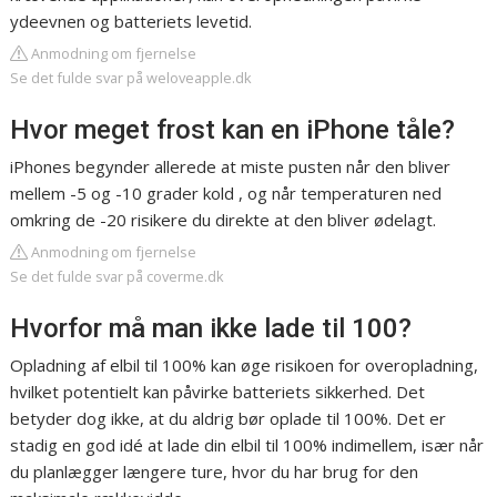
ydeevnen og batteriets levetid.
Anmodning om fjernelse
Se det fulde svar på weloveapple.dk
Hvor meget frost kan en iPhone tåle?
iPhones begynder allerede at miste pusten når den bliver
mellem -5 og -10 grader kold , og når temperaturen ned
omkring de -20 risikere du direkte at den bliver ødelagt.
Anmodning om fjernelse
Se det fulde svar på coverme.dk
Hvorfor må man ikke lade til 100?
Opladning af elbil til 100% kan øge risikoen for overopladning,
hvilket potentielt kan påvirke batteriets sikkerhed. Det
betyder dog ikke, at du aldrig bør oplade til 100%. Det er
stadig en god idé at lade din elbil til 100% indimellem, især når
du planlægger længere ture, hvor du har brug for den