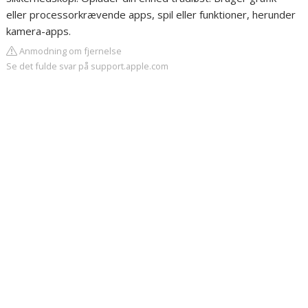
eller processorkrævende apps, spil eller funktioner, herunder
kamera-apps.
Anmodning om fjernelse
Se det fulde svar på support.apple.com