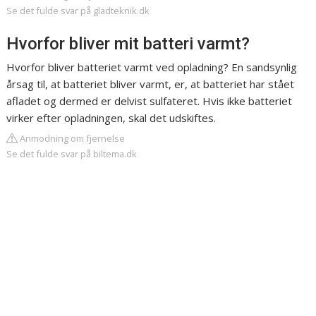
Se det fulde svar på gladteknik.dk
Hvorfor bliver mit batteri varmt?
Hvorfor bliver batteriet varmt ved opladning? En sandsynlig
årsag til, at batteriet bliver varmt, er, at batteriet har stået
afladet og dermed er delvist sulfateret. Hvis ikke batteriet
virker efter opladningen, skal det udskiftes.
Anmodning om fjernelse
Se det fulde svar på biltema.dk