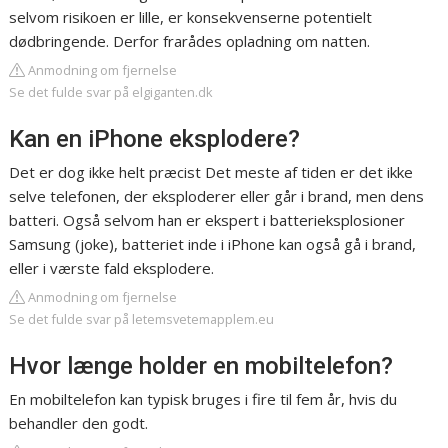
selvom risikoen er lille, er konsekvenserne potentielt
dødbringende. Derfor frarådes opladning om natten.
Anmodning om fjernelse
Se det fulde svar på elgiganten.dk
Kan en iPhone eksplodere?
Det er dog ikke helt præcist Det meste af tiden er det ikke
selve telefonen, der eksploderer eller går i brand, men dens
batteri. Også selvom han er ekspert i batterieksplosioner
Samsung (joke), batteriet inde i iPhone kan også gå i brand,
eller i værste fald eksplodere.
Anmodning om fjernelse
Se det fulde svar på letemsvetemapplem.eu
Hvor længe holder en mobiltelefon?
En mobiltelefon kan typisk bruges i fire til fem år, hvis du
behandler den godt.