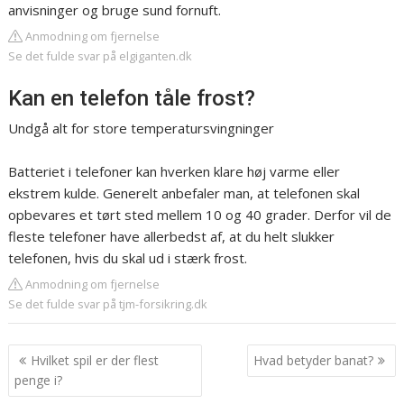
anvisninger og bruge sund fornuft.
Anmodning om fjernelse
Se det fulde svar på elgiganten.dk
Kan en telefon tåle frost?
Undgå alt for store temperatursvingninger
Batteriet i telefoner kan hverken klare høj varme eller
ekstrem kulde. Generelt anbefaler man, at telefonen skal
opbevares et tørt sted mellem 10 og 40 grader. Derfor vil de
fleste telefoner have allerbedst af, at du helt slukker
telefonen, hvis du skal ud i stærk frost.
Anmodning om fjernelse
Se det fulde svar på tjm-forsikring.dk
Indlægsnavigation
Hvilket spil er der flest
Hvad betyder banat?
penge i?