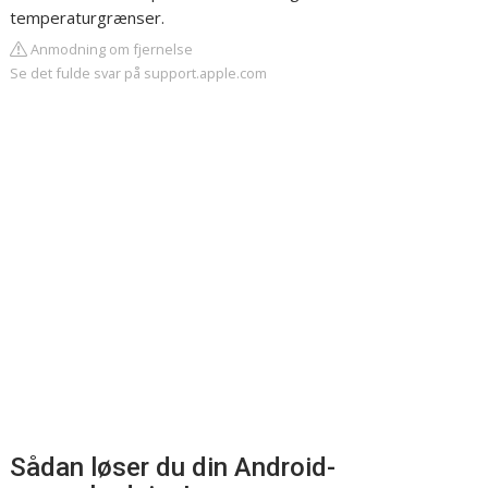
temperaturgrænser.
Anmodning om fjernelse
Se det fulde svar på support.apple.com
Sådan løser du din Android-