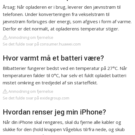
Årsag: Når opladeren er i brug, leverer den jævnstrøm til
telefonen. Under konverteringen fra vekselstrøm til
jævnstrøm forbruges der energi, som afgives i form af varme.
Derfor er det normalt, at opladerens temperatur stiger.
Anmodning om fjernelse
Se det fulde svar på consumer.huawei.com
Hvor varmt må et batteri være?
Bilbatterier fungerer bedst ved en temperatur på 27°C. Når
temperaturen falder til 0°C, har selv et fuldt opladet batteri
mistet omkring en tredjedel af sin starteffekt.
Anmodning om fjernelse
Se det fulde svar på exidegroup.com
Hvordan renser jeg min iPhone?
Når din iPhone skal rengøres, skal du fjerne alle kabler og
slukke for den (hold knappen Vågeblus til/fra nede, og skub