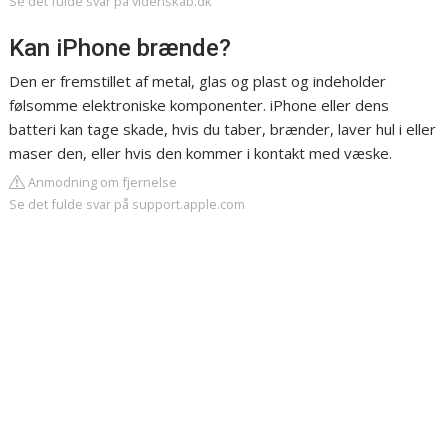
Se det fulde svar på videnskab.dk
Kan iPhone brænde?
Den er fremstillet af metal, glas og plast og indeholder
følsomme elektroniske komponenter. iPhone eller dens
batteri kan tage skade, hvis du taber, brænder, laver hul i eller
maser den, eller hvis den kommer i kontakt med væske.
Anmodning om fjernelse
Se det fulde svar på support.apple.com