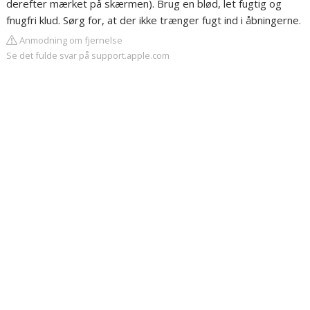
derefter mærket på skærmen). Brug en blød, let fugtig og
fnugfri klud. Sørg for, at der ikke trænger fugt ind i åbningerne.
Anmodning om fjernelse
Se det fulde svar på support.apple.com