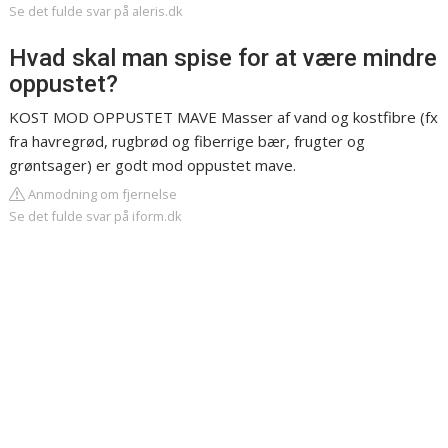
Se det fulde svar på aleris.dk
Hvad skal man spise for at være mindre
oppustet?
KOST MOD OPPUSTET MAVE Masser af vand og kostfibre (fx
fra havregrød, rugbrød og fiberrige bær, frugter og
grøntsager) er godt mod oppustet mave.
Anmodning om fjernelse
Se det fulde svar på iform.dk