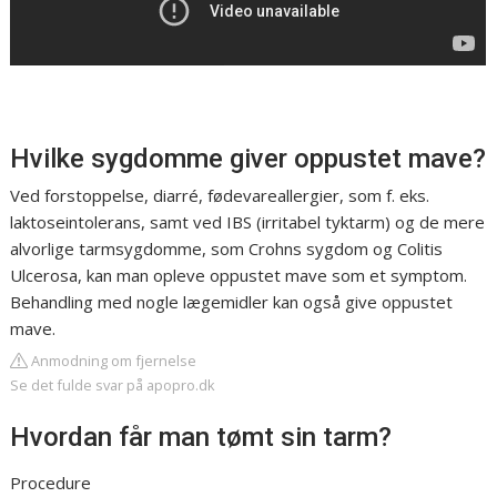
Hvilke sygdomme giver oppustet mave?
Ved forstoppelse, diarré, fødevareallergier, som f. eks.
laktoseintolerans, samt ved IBS (irritabel tyktarm) og de mere
alvorlige tarmsygdomme, som Crohns sygdom og Colitis
Ulcerosa, kan man opleve oppustet mave som et symptom.
Behandling med nogle lægemidler kan også give oppustet
mave.
Anmodning om fjernelse
Se det fulde svar på apopro.dk
Hvordan får man tømt sin tarm?
Procedure