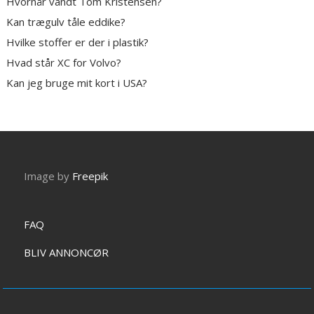
Hvornår vandt Tom Kristensen?
Kan trægulv tåle eddike?
Hvilke stoffer er der i plastik?
Hvad står XC for Volvo?
Kan jeg bruge mit kort i USA?
Image by
Freepik
FAQ
BLIV ANNONCØR