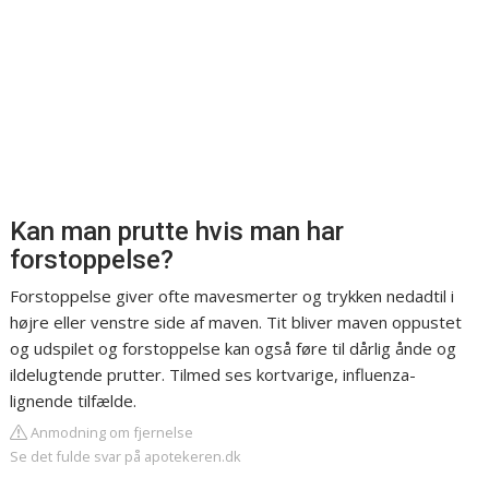
Kan man prutte hvis man har
forstoppelse?
Forstoppelse giver ofte mavesmerter og trykken nedadtil i
højre eller venstre side af maven. Tit bliver maven oppustet
og udspilet og forstoppelse kan også føre til dårlig ånde og
ildelugtende prutter. Tilmed ses kortvarige, influenza-
lignende tilfælde.
Anmodning om fjernelse
Se det fulde svar på apotekeren.dk