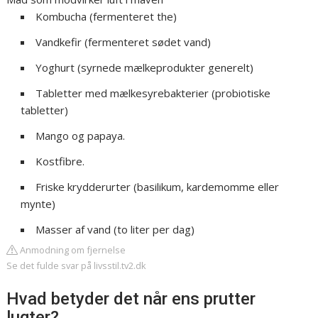
​Kombucha (fermenteret the)
​Vandkefir (fermenteret sødet vand)
Yoghurt (syrnede mælkeprodukter generelt)
Tabletter med mælkesyrebakterier (probiotiske
tabletter)
Mango og papaya.
Kostfibre.
​Friske krydderurter (basilikum, kardemomme eller
mynte)
​Masser af vand (to liter per dag)
Anmodning om fjernelse
Se det fulde svar på livsstil.tv2.dk
Hvad betyder det når ens prutter
lugter?