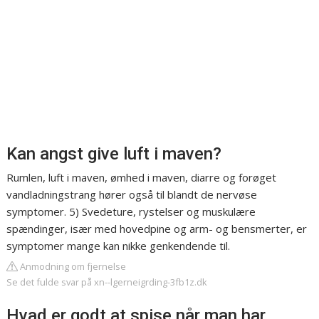
Kan angst give luft i maven?
Rumlen, luft i maven, ømhed i maven, diarre og forøget
vandladningstrang hører også til blandt de nervøse
symptomer. 5) Svedeture, rystelser og muskulære
spændinger, især med hovedpine og arm- og bensmerter, er
symptomer mange kan nikke genkendende til.
Anmodning om fjernelse
Se det fulde svar på xn--lgerneigrding-3fb1z.dk
Hvad er godt at spise når man har