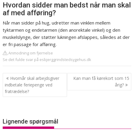
Hvordan sidder man bedst når man skal
af med afføring?
Når man sidder på hug, udretter man vinklen mellem
tyktarmen og endetarmen (den anorektale vinkel) og den
muskelslynge, der støtter lukningen afslappes, således at der
er fri passage for afføring.
Anmodning om fjernelse
Se det fulde svar på esbjerggrindstedsygehus.dk
Indlægsnavigation
Hvornår skal arbejdsgiver
Kan man få kørekort som 15
indbetale feriepenge ved
årig?
fratrædelse?
Lignende spørgsmål