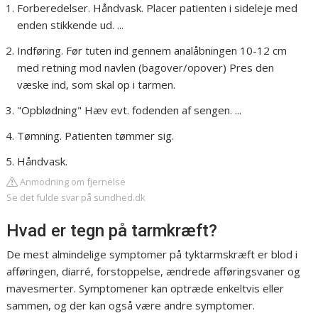
Forberedelser. Håndvask. Placer patienten i sideleje med
enden stikkende ud. ...
Indføring. Før tuten ind gennem analåbningen 10-12 cm
med retning mod navlen (bagover/opover) Pres den
væske ind, som skal op i tarmen.
"Opblødning" Hæv evt. fodenden af sengen. ...
Tømning. Patienten tømmer sig.
Håndvask.
Anmodning om fjernelse
Se det fulde svar på sundhed.dk
Hvad er tegn på tarmkræft?
De mest almindelige symptomer på tyktarmskræft er blod i
afføringen, diarré, forstoppelse, ændrede afføringsvaner og
mavesmerter. Symptomener kan optræde enkeltvis eller
sammen, og der kan også være andre symptomer.