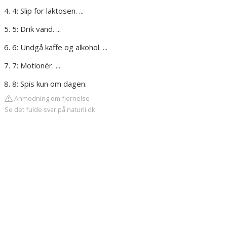
4: Slip for laktosen. ...
5: Drik vand. ...
6: Undgå kaffe og alkohol. ...
7: Motionér. ...
8: Spis kun om dagen.
Anmodning om fjernelse
Se det fulde svar på naturli.dk