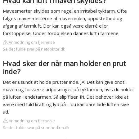
Hvad kan luft i maven skyldes?
Mavesmerter skyldes som regel en irritabel tyktarm. Ofte
følges mavesmerterne af maverumlen, oppustethed og
afgang af tarmluft. Der kan også være diarré eller
forstoppelse. Under fordøjelsen dannes luft i tarmene.
Anmodning om fjernelse
Se det fulde svar på netdoktor.dk
Hvad sker der når man holder en prut
inde?
Det er usundt at holde prutter inde. JA: Det kan give ondt i
maven og forværre udposninger på tyktarmen, hvis du holder
på luften i endetarmen. Så slip fisen fri. Det behøver ikke at
være med fuld kraft og lyd på – du kan bare lade luften sive
ud.
Anmodning om fjernelse
Se det fulde svar på sundhed.rm.dk