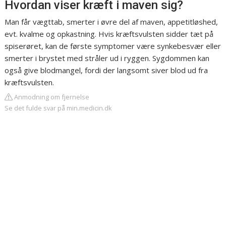
Hvordan viser kræft i maven sig?
Man får vægttab, smerter i øvre del af maven, appetitløshed,
evt. kvalme og opkastning. Hvis kræftsvulsten sidder tæt på
spiserøret, kan de første symptomer være synkebesvær eller
smerter i brystet med stråler ud i ryggen. Sygdommen kan
også give blodmangel, fordi der langsomt siver blod ud fra
kræftsvulsten.
Anmodning om fjernelse
Se det fulde svar på min.medicin.dk