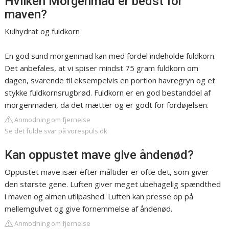
Hvilken Morgenmad er bedst for
maven?
Kulhydrat og fuldkorn
En god sund morgenmad kan med fordel indeholde fuldkorn.
Det anbefales, at vi spiser mindst 75 gram fuldkorn om
dagen, svarende til eksempelvis en portion havregryn og et
stykke fuldkornsrugbrød. Fuldkorn er en god bestanddel af
morgenmaden, da det mætter og er godt for fordøjelsen.
Anmodning om fjernelse
Se det fulde svar på vorespuls.dk
Kan oppustet mave give åndenød?
Oppustet mave især efter måltider er ofte det, som giver
den største gene. Luften giver meget ubehagelig spændthed
i maven og almen utilpashed. Luften kan presse op på
mellemgulvet og give fornemmelse af åndenød.
Anmodning om fjernelse