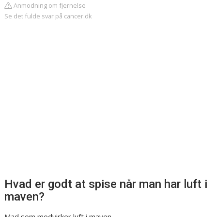
Anmodning om fjernelse
Se det fulde svar på cancer.dk
Hvad er godt at spise når man har luft i
maven?
Mad som modvirker luft i maven