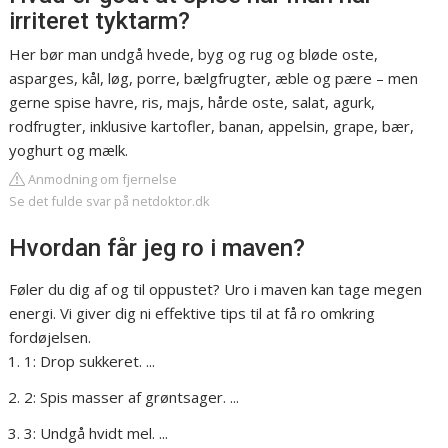
irriteret tyktarm?
Her bør man undgå hvede, byg og rug og bløde oste,
asparges, kål, løg, porre, bælgfrugter, æble og pære – men
gerne spise havre, ris, majs, hårde oste, salat, agurk,
rodfrugter, inklusive kartofler, banan, appelsin, grape, bær,
yoghurt og mælk.
Anmodning om fjernelse
Se det fulde svar på netdoktor.dk
Hvordan får jeg ro i maven?
Føler du dig af og til oppustet? Uro i maven kan tage megen
energi. Vi giver dig ni effektive tips til at få ro omkring
fordøjelsen.
1: Drop sukkeret. ...
2: Spis masser af grøntsager. ...
3: Undgå hvidt mel. ...