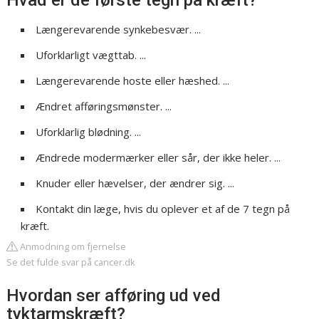
Hvad er de første tegn på kræft?
Længerevarende synkebesvær. ...
Uforklarligt vægttab. ...
Længerevarende hoste eller hæshed. ...
Ændret afføringsmønster. ...
Uforklarlig blødning. ...
Ændrede modermærker eller sår, der ikke heler. ...
Knuder eller hævelser, der ændrer sig. ...
Kontakt din læge, hvis du oplever et af de 7 tegn på
kræft.
Anmodning om fjernelse
Se det fulde svar på cancer.dk
Hvordan ser afføring ud ved
tyktarmskræft?