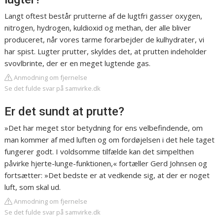
Langt oftest består prutterne af de lugtfri gasser oxygen,
nitrogen, hydrogen, kuldioxid og methan, der alle bliver
produceret, når vores tarme forarbejder de kulhydrater, vi
har spist. Lugter prutter, skyldes det, at prutten indeholder
svovlbrinte, der er en meget lugtende gas.
Anmodning om fjernelse
Se det fulde svar på samvirke.dk
Er det sundt at prutte?
»Det har meget stor betydning for ens velbefindende, om
man kommer af med luften og om fordøjelsen i det hele taget
fungerer godt. I voldsomme tilfælde kan det simpelthen
påvirke hjerte-lunge-funktionen,« fortæller Gerd Johnsen og
fortsætter: »Det bedste er at vedkende sig, at der er noget
luft, som skal ud.
Anmodning om fjernelse
Se det fulde svar på samvirke.dk