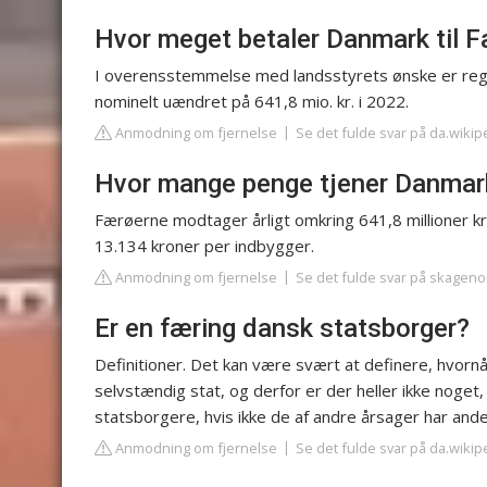
Hvor meget betaler Danmark til 
I overensstemmelse med landsstyrets ønske er reger
nominelt uændret på 641,8 mio. kr. i 2022.
Anmodning om fjernelse
Se det fulde svar på da.wikip
Hvor mange penge tjener Danmar
Færøerne modtager årligt omkring 641,8 millioner kro
13.134 kroner per indbygger.
Anmodning om fjernelse
Se det fulde svar på skageno
Er en færing dansk statsborger?
Definitioner. Det kan være svært at definere, hvornå
selvstændig stat, og derfor er der heller ikke noge
statsborgere, hvis ikke de af andre årsager har ande
Anmodning om fjernelse
Se det fulde svar på da.wikip