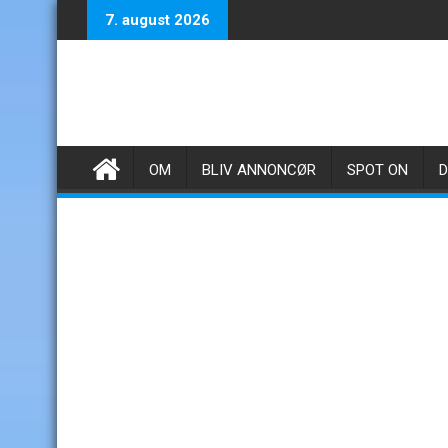
Skip
7. august 2026
to
content
OM
BLIV ANNONCØR
SPOT ON
D