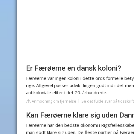
Er Færøerne en dansk koloni?
Færøerne var ingen koloni i dette ords formelle bet
rige. Alligevel passer udvik- lingen godt ind i det mø
antikoloniale eliter i det 20. århundrede.
Anmodning om fjernelse
Se det fulde svar på tidsskrif
Kan Færøerne klare sig uden Dan
Færøerne har den bedste økonomi i Rigsfællesskabet, 
man godt klare sig uden. De fleste partier på Færøer