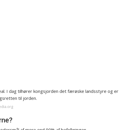
l. I dag tilhører kongsjorden det færøske landsstyre og er
retten til jorden.
edia.org
rne?
dersmål af mere end 90% af befolkningen.