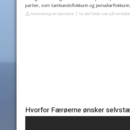
partier, som Sambandsflokkurin og Javnaðarflokkurin,
Anmodning om fjernelse
Se det fulde svar på nordatl
Hvorfor Færøerne ønsker selvst