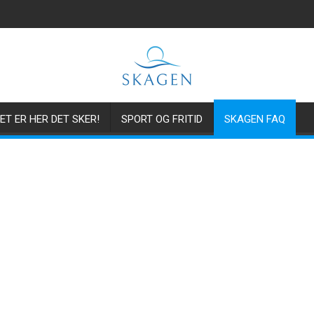
ET ER HER DET SKER!
SPORT OG FRITID
SKAGEN FAQ