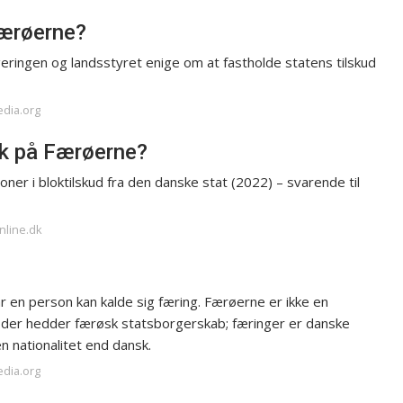
Færøerne?
ingen og landsstyret enige om at fastholde statens tilskud
edia.org
k på Færøerne?
ner i bloktilskud fra den danske stat (2022) – svarende til
nline.dk
r en person kan kalde sig færing. Færøerne er ikke en
t, der hedder færøsk statsborgerskab; færinger er danske
n nationalitet end dansk.
edia.org