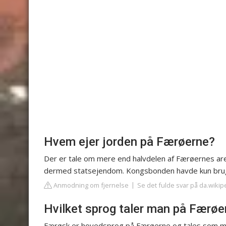
Hvem ejer jorden på Færøerne?
Der er tale om mere end halvdelen af Færøernes area
dermed statsejendom. Kongsbonden havde kun brugs
Anmodning om fjernelse
Se det fulde svar på da.wikip
Hvilket sprog taler man på Færøe
Færøsk er hovedsprog på Færøerne og tales som mo