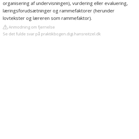
organisering af undervisningen), vurdering eller evaluering,
læringsforudsætninger og rammefaktorer (herunder
lovtekster og læreren som rammefaktor).
Anmodning om fjernelse
Se det fulde svar på praktikbogen.digi.hansreitzel.dk