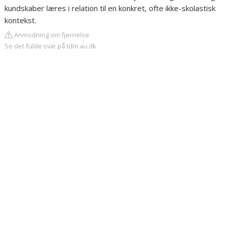
kundskaber læres i relation til en konkret, ofte ikke-skolastisk
kontekst.
Anmodning om fjernelse
Se det fulde svar på tdm.au.dk