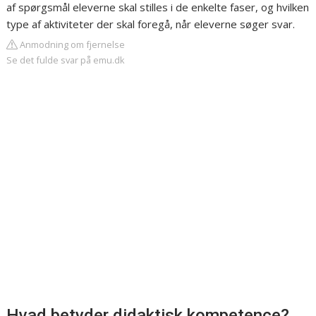
af spørgsmål eleverne skal stilles i de enkelte faser, og hvilken
type af aktiviteter der skal foregå, når eleverne søger svar.
Anmodning om fjernelse
Se det fulde svar på emu.dk
Hvad betyder didaktisk kompetence?