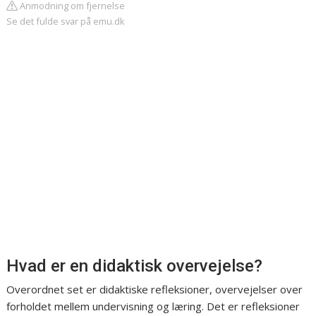
Anmodning om fjernelse
Se det fulde svar på emu.dk
Hvad er en didaktisk overvejelse?
Overordnet set er didaktiske refleksioner, overvejelser over
forholdet mellem undervisning og læring. Det er refleksioner