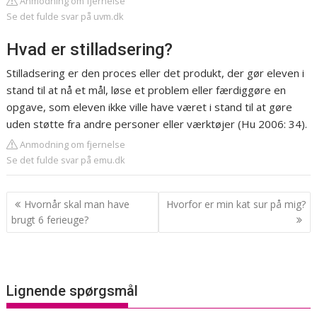
Anmodning om fjernelse
Se det fulde svar på uvm.dk
Hvad er stilladsering?
Stilladsering er den proces eller det produkt, der gør eleven i
stand til at nå et mål, løse et problem eller færdiggøre en
opgave, som eleven ikke ville have været i stand til at gøre
uden støtte fra andre personer eller værktøjer (Hu 2006: 34).
Anmodning om fjernelse
Se det fulde svar på emu.dk
Indlægsnavigation
Hvornår skal man have
Hvorfor er min kat sur på mig?
brugt 6 ferieuge?
Lignende spørgsmål