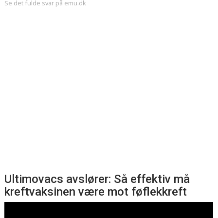
Se det fulde svar på emu.dk
Ultimovacs avslører: Så effektiv må
kreftvaksinen være mot føflekkreft