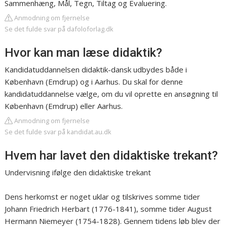
Sammenhæng, Mål, Tegn, Tiltag og Evaluering.
Anmodning om fjernelse
Se det fulde svar på dafoloforlag.dk
Hvor kan man læse didaktik?
Kandidatuddannelsen didaktik-dansk udbydes både i
København (Emdrup) og i Aarhus. Du skal for denne
kandidatuddannelse vælge, om du vil oprette en ansøgning til
København (Emdrup) eller Aarhus.
Anmodning om fjernelse
Se det fulde svar på kandidat.au.dk
Hvem har lavet den didaktiske trekant?
Undervisning ifølge den didaktiske trekant
Dens herkomst er noget uklar og tilskrives somme tider
Johann Friedrich Herbart (1776-1841), somme tider August
Hermann Niemeyer (1754-1828). Gennem tidens løb blev der