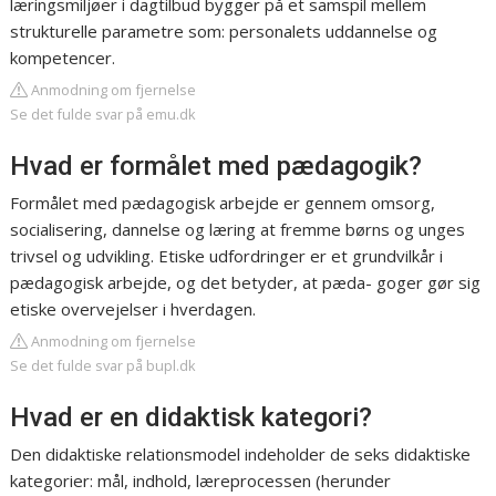
læringsmiljøer i dagtilbud bygger på et samspil mellem
strukturelle parametre som: personalets uddannelse og
kompetencer.
Anmodning om fjernelse
Se det fulde svar på emu.dk
Hvad er formålet med pædagogik?
Formålet med pædagogisk arbejde er gennem omsorg,
socialisering, dannelse og læring at fremme børns og unges
trivsel og udvikling. Etiske udfordringer er et grundvilkår i
pædagogisk arbejde, og det betyder, at pæda- goger gør sig
etiske overvejelser i hverdagen.
Anmodning om fjernelse
Se det fulde svar på bupl.dk
Hvad er en didaktisk kategori?
Den didaktiske relationsmodel indeholder de seks didaktiske
kategorier: mål, indhold, læreprocessen (herunder