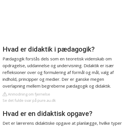
Hvad er didaktik i pædagogik?
Pædagogik forstås dels som en teoretisk videnskab om
opdragelse, uddannelse og undervisning. Didaktik er især
refleksioner over og formulering af formål og mål, valg af
indhold, principper og medier. Der er ganske megen
overlapning mellem begreberne pædagogik og didaktik.
Anmodning om fjernelse
Se det fulde svar på pure.au.dk
Hvad er en didaktisk opgave?
Det er lærerens didaktiske opgave at planlægge, hvilke typer