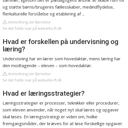
samvær, ligesom det er pædagogens ansvar at skabe rum for
og støtte børns/brugeres fællesskaber, medindflydelse,
flerkulturelle forståelse og etablering af ...
Anmodning om fjernelse
Se det fulde svar på webarkiv.ft.dk
Hvad er forskellen på undervisning og
læring?
Undervisning har en lærer som hovedaktør, mens læring har
den modtagende – eleven – som hovedaktør.
Anmodning om fjernelse
Se det fulde svar på webarkiv.ft.dk
Hvad er læringsstrategier?
Læringsstrategier er processer, teknikker eller procedurer,
som eleven anvender, når noget nyt skal læres og opgaver
skal løses. En læringsstrategi er viden om, hvilke
fremgangsmåder, der kræves for at løse forskellige opgaver.