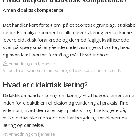
Almen didaktisk kompetence
Det handler kort fortalt om, på et teoretisk grundlag, at skabe
de bedst mulige rammer for alle elevers læring ved at kunne
levere didaktisk forankrede og dermed fagligt kvalificerede
svar på spørgsmål angående undervisningens hvorfor, hvad
og hvordan: Hvorfor: formål og mål. Hvad: indhold.
Anmodning om fjernelse
Se det fulde svar på fremmedsprogsdidaktik.digi.hansreitzel.dk
Hvad er didaktisk læring?
Didaktik omhandler læring om læring. Et af hovedelementerne
inden for didaktik er refleksion og vurdering af praksis. Find
viden om, hvad der rører sig i praksis – og bliv klogere på,
hvilke didaktiske metoder der har betydning for elevernes
læring og dannelse.
Anmodning om fjernelse