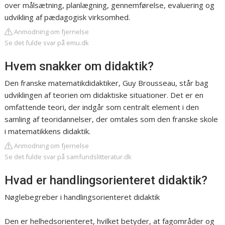
over målsætning, planlægning, gennemførelse, evaluering og
udvikling af pædagogisk virksomhed.
Anmodning om fjernelse
Se det fulde svar på emu.dk
Hvem snakker om didaktik?
Den franske matematikdidaktiker, Guy Brousseau, står bag
udviklingen af teorien om didaktiske situationer. Det er en
omfattende teori, der indgår som centralt element i den
samling af teoridannelser, der omtales som den franske skole
i matematikkens didaktik.
Anmodning om fjernelse
Se det fulde svar på samfundslitteratur.dk
Hvad er handlingsorienteret didaktik?
Nøglebegreber i handlingsorienteret didaktik
Den er helhedsorienteret, hvilket betyder, at fagområder og