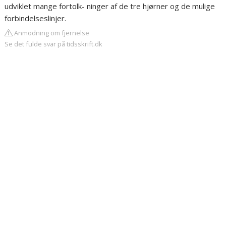
udviklet mange fortolk- ninger af de tre hjørner og de mulige
forbindelseslinjer.
Anmodning om fjernelse
Se det fulde svar på tidsskrift.dk