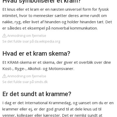
Hvad symboliserer et kram?
Et knus eller et kram er en næsten universel form for fysisk
intimitet, hvor to mennesker sætter deres arme rundt om
nakke, ryg, eller livet af hinanden og holder hinanden tæt. Det
er således et eksempel på nonverbal kommunikation.
Anmodning om fjernelse
Se det fulde svar på da.wikipedia.org
Hvad er et kram skema?
Et KRAM-skema er et skema, der giver et overblik over dine
Kost-, Ryge-, Alkohol- og Motionsvaner.
Anmodning om fjernelse
Se det fulde svar på smds.dk
Er det sundt at kramme?
I dag er det International Krammedag, og uanset om du er en
krammer eller ej, er der god grund til at dele knus ud til
venner, kollegaer eller kærester. Det er nemlig sundt at