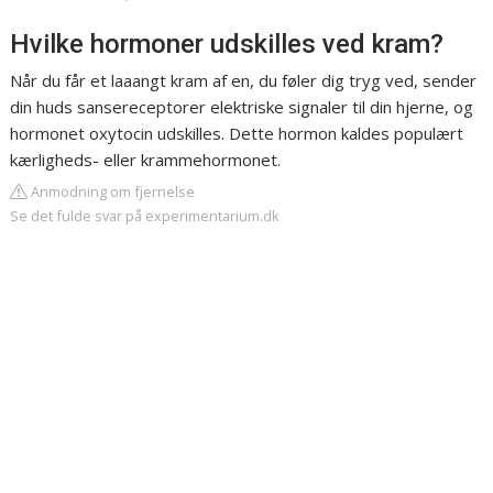
Hvilke hormoner udskilles ved kram?
Når du får et laaangt kram af en, du føler dig tryg ved, sender
din huds sansereceptorer elektriske signaler til din hjerne, og
hormonet oxytocin udskilles. Dette hormon kaldes populært
kærligheds- eller krammehormonet.
Anmodning om fjernelse
Se det fulde svar på experimentarium.dk