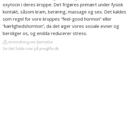
oxytocin i deres kroppe. Det frigøres primært under fysisk
kontakt, såsom kram, berøring, massage og sex. Det kaldes
som regel for vore kroppes “feel-good hormon” eller
“kærlighedshormon”, da det øger vores sociale evner og
beroliger os, og endda reducerer stress.
Anmodning om fjernelse
Se det fulde svar på preglife.dk