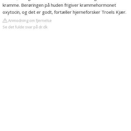
kramme. Berøringen på huden frigiver krammehormonet
oxytocin, og det er godt, fortæller hjerneforsker Troels Kjær.
Anmodning om fjernelse
Se det fulde svar på dr.dk