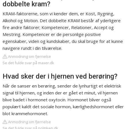
dobbelte kram?
KRAM-faktorerne, som vi kender dem, er Kost, Rygning,
Alkohol og Motion. Det dobbelte KRAM består af yderligere
fire andre faktorer; Kompetencer, Relationer, Accept og
Mestring. Kompetencer er de personlige positive
egenskaber, viden og kundskaber, du skal bruge for at kunne
navigere rundt i din tilværelse.
Anmodning om fjernelse
Se det fulde svar på maxer.dk
Hvad sker der i hjernen ved berøring?
Når de sanser en berøring, sender de lynhurtigt et elektrisk
signal til hjernen, og inden der er gået et minut, vil hjernen
blive badet i hormonet oxytocin. Hormonet bliver også
populært kaldt det sociale hormon, kærlighedshormonet eller
blot krammehormonet.
Anmodning om fjernelse
Se det fulde svar på politiken.dk