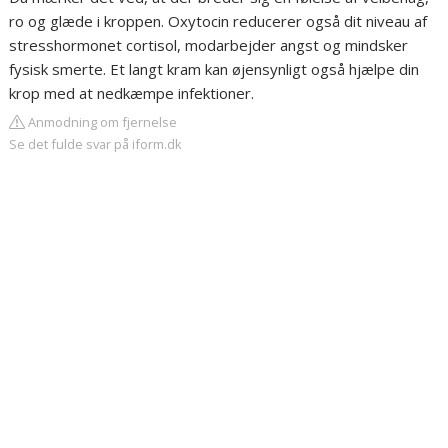
ro og glæde i kroppen. Oxytocin reducerer også dit niveau af
stresshormonet cortisol, modarbejder angst og mindsker
fysisk smerte. Et langt kram kan øjensynligt også hjælpe din
krop med at nedkæmpe infektioner.
Anmodning om fjernelse
Se det fulde svar på iform.dk