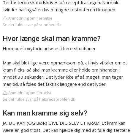
Testosteron skal udskrives på recept fra lægen. Normale
kvinder har også en lav mængde testosteron i kroppen.
Anmodning om fjernelse
Se det fulde svar på sundhed.dk
Hvor længe skal man kramme?
Hormonet oxytocin udløses i flere situationer
Man skal blot lige være opmærksom på, at hvis vi taler om et
kram f. eks. så skal man kramme eller holde om hinanden i
mindst 30 sekunder. Det lyder ikke af så meget, men tager
man tid, så føles det faktisk længere end det lyder.
Anmodning om fjernelse
Se det fulde svar på helbredsprofilen.dk
Kan man kramme sig selv?
JA, DU KAN (OG BØR) GIVE DIG SELV ET KRAM. Et kram kan
være en god trøst. Det kan hjælpe dig med at føle dig tættere