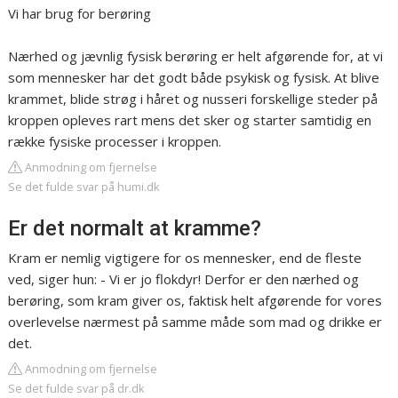
Vi har brug for berøring
Nærhed og jævnlig fysisk berøring er helt afgørende for, at vi
som mennesker har det godt både psykisk og fysisk. At blive
krammet, blide strøg i håret og nusseri forskellige steder på
kroppen opleves rart mens det sker og starter samtidig en
række fysiske processer i kroppen.
Anmodning om fjernelse
Se det fulde svar på humi.dk
Er det normalt at kramme?
Kram er nemlig vigtigere for os mennesker, end de fleste
ved, siger hun: - Vi er jo flokdyr! Derfor er den nærhed og
berøring, som kram giver os, faktisk helt afgørende for vores
overlevelse nærmest på samme måde som mad og drikke er
det.
Anmodning om fjernelse
Se det fulde svar på dr.dk