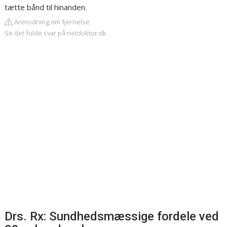
tætte bånd til hinanden.
Anmodning om fjernelse
Se det fulde svar på netdoktor.dk
Drs. Rx: Sundhedsmæssige fordele ved