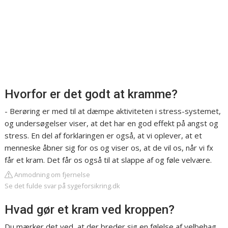
Hvorfor er det godt at kramme?
- Berøring er med til at dæmpe aktiviteten i stress-systemet,
og undersøgelser viser, at det har en god effekt på angst og
stress. En del af forklaringen er også, at vi oplever, at et
menneske åbner sig for os og viser os, at de vil os, når vi fx
får et kram. Det får os også til at slappe af og føle velvære.
Anmodning om fjernelse
Se det fulde svar på sygeforsikring.dk
Hvad gør et kram ved kroppen?
Du mærker det ved, at der breder sig en følelse af velbehag,