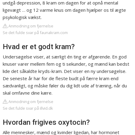
undgå depression, 8 kram om dagen for at opnå mental
ligevægt … og 12 varme knus om dagen hjælper os til ægte
psykologisk vækst.
Anmodning om fjernelse
Se det fulde svar på faunakram.com
Hvad er et godt kram?
Undersøgelse viser, at særligt én ting er afgørende. En god
knuser varer mellem fem og ti sekunder, og mænd kan bedst
lide det såkaldte kryds-kram. Det viser en ny undersøgelse.
De seneste år har for de fleste budt på færre kram end
sædvanligt, og måske føler du dig lidt ude af træning, når du
skal omfavne dine kære.
Anmodning om fjernelse
Se det fulde svar på illvid.dk
Hvordan frigives oxytocin?
Alle mennesker, mænd og kvinder ligedan, har hormonet