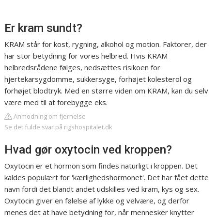
Er kram sundt?
KRAM står for kost, rygning, alkohol og motion. Faktorer, der
har stor betydning for vores helbred. Hvis KRAM
helbredsrådene følges, nedsættes risikoen for
hjertekarsygdomme, sukkersyge, forhøjet kolesterol og
forhøjet blodtryk. Med en større viden om KRAM, kan du selv
være med til at forebygge eks.
Anmodning om fjernelse
Se det fulde svar på rigshospitalet.dk
Hvad gør oxytocin ved kroppen?
Oxytocin er et hormon som findes naturligt i kroppen. Det
kaldes populært for 'kærlighedshormonet'. Det har fået dette
navn fordi det blandt andet udskilles ved kram, kys og sex.
Oxytocin giver en følelse af lykke og velvære, og derfor
menes det at have betydning for, når mennesker knytter