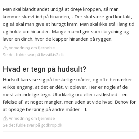
Man skal blandt andet undgå at dreje kroppen, så man
kommer skævt ind på hinanden, - Der skal være god kontakt,
og så skal man give et hurtigt kram. Man skal ikke stå i lang tid
og holde om hinanden. Mange mænd gør som i brydning og
laver en clinch, hvor de klapper hinanden på ryggen.
Anmodning om fjernelse
Se det fulde svar på livsstil.tv2.dk
Hvad er tegn på hudsult?
Hudsult kan vise sig på forskellige måder, og ofte bemærker
vi ikke engang, at det er dét, vi oplever. Her er nogle af de
mest almindelige tegn: Uforklarlig uro eller rastløshed – en
følelse af, at noget mangler, men uden at vide hvad. Behov for
at opsøge berøring på andre måder – f.
Anmodning om fjernelse
Se det fulde svar på godkrop.dk