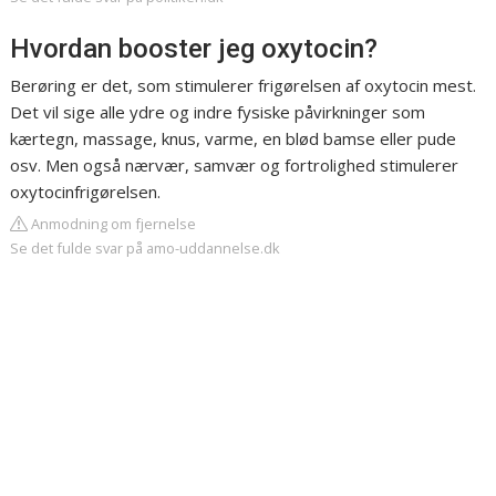
Hvordan booster jeg oxytocin?
Berøring er det, som stimulerer frigørelsen af oxytocin mest.
Det vil sige alle ydre og indre fysiske påvirkninger som
kærtegn, massage, knus, varme, en blød bamse eller pude
osv. Men også nærvær, samvær og fortrolighed stimulerer
oxytocinfrigørelsen.
Anmodning om fjernelse
Se det fulde svar på amo-uddannelse.dk