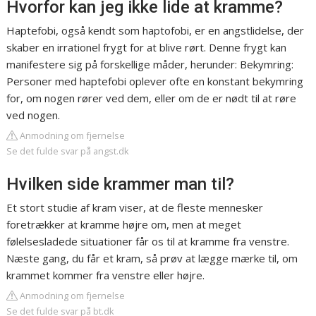
Hvorfor kan jeg ikke lide at kramme?
Haptefobi, også kendt som haptofobi, er en angstlidelse, der
skaber en irrationel frygt for at blive rørt. Denne frygt kan
manifestere sig på forskellige måder, herunder: Bekymring:
Personer med haptefobi oplever ofte en konstant bekymring
for, om nogen rører ved dem, eller om de er nødt til at røre
ved nogen.
Anmodning om fjernelse
Se det fulde svar på angst.dk
Hvilken side krammer man til?
Et stort studie af kram viser, at de fleste mennesker
foretrækker at kramme højre om, men at meget
følelsesladede situationer får os til at kramme fra venstre.
Næste gang, du får et kram, så prøv at lægge mærke til, om
krammet kommer fra venstre eller højre.
Anmodning om fjernelse
Se det fulde svar på bt.dk