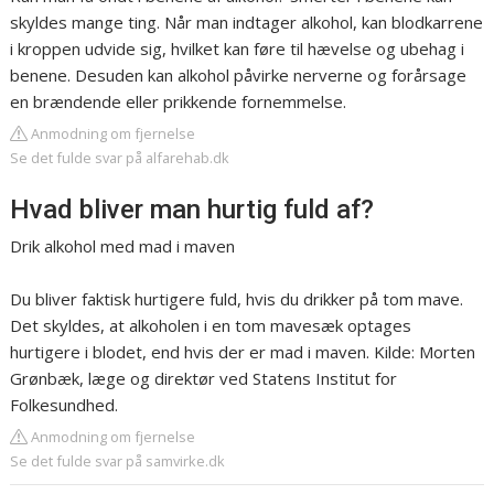
skyldes mange ting. Når man indtager alkohol, kan blodkarrene
i kroppen udvide sig, hvilket kan føre til hævelse og ubehag i
benene. Desuden kan alkohol påvirke nerverne og forårsage
en brændende eller prikkende fornemmelse.
Anmodning om fjernelse
Se det fulde svar på alfarehab.dk
Hvad bliver man hurtig fuld af?
Drik alkohol med mad i maven
Du bliver faktisk hurtigere fuld, hvis du drikker på tom mave.
Det skyldes, at alkoholen i en tom mavesæk optages
hurtigere i blodet, end hvis der er mad i maven. Kilde: Morten
Grønbæk, læge og direktør ved Statens Institut for
Folkesundhed.
Anmodning om fjernelse
Se det fulde svar på samvirke.dk