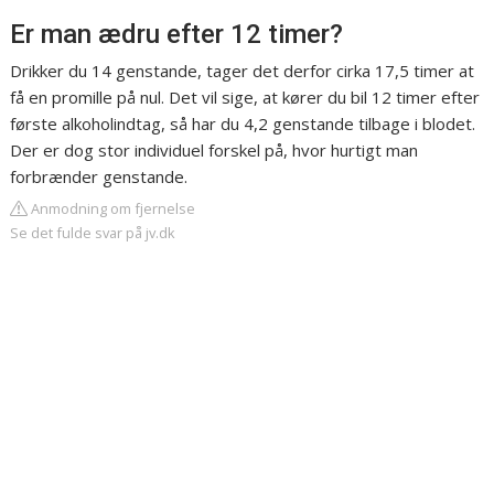
Er man ædru efter 12 timer?
Drikker du 14 genstande, tager det derfor cirka 17,5 timer at
få en promille på nul. Det vil sige, at kører du bil 12 timer efter
første alkoholindtag, så har du 4,2 genstande tilbage i blodet.
Der er dog stor individuel forskel på, hvor hurtigt man
forbrænder genstande.
Anmodning om fjernelse
Se det fulde svar på jv.dk