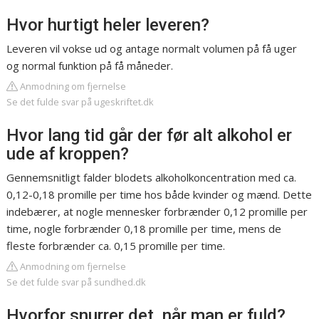
Hvor hurtigt heler leveren?
Leveren vil vokse ud og antage normalt volumen på få uger
og normal funktion på få måneder.
Anmodning om fjernelse
Se det fulde svar på ugeskriftet.dk
Hvor lang tid går der før alt alkohol er
ude af kroppen?
Gennemsnitligt falder blodets alkoholkoncentration med ca.
0,12-0,18 promille per time hos både kvinder og mænd. Dette
indebærer, at nogle mennesker forbrænder 0,12 promille per
time, nogle forbrænder 0,18 promille per time, mens de
fleste forbrænder ca. 0,15 promille per time.
Anmodning om fjernelse
Se det fulde svar på sundhed.dk
Hvorfor snurrer det, når man er fuld?