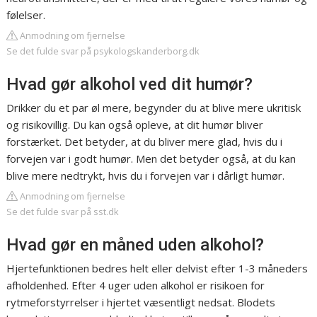
følelser.
Anmodning om fjernelse
Se det fulde svar på psykologskanderborg.dk
Hvad gør alkohol ved dit humør?
Drikker du et par øl mere, begynder du at blive mere ukritisk
og risikovillig. Du kan også opleve, at dit humør bliver
forstærket. Det betyder, at du bliver mere glad, hvis du i
forvejen var i godt humør. Men det betyder også, at du kan
blive mere nedtrykt, hvis du i forvejen var i dårligt humør.
Anmodning om fjernelse
Se det fulde svar på sst.dk
Hvad gør en måned uden alkohol?
Hjertefunktionen bedres helt eller delvist efter 1-3 måneders
afholdenhed. Efter 4 uger uden alkohol er risikoen for
rytmeforstyrrelser i hjertet væsentligt nedsat. Blodets