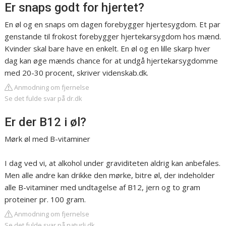
Er snaps godt for hjertet?
En øl og en snaps om dagen forebygger hjertesygdom. Et par
genstande til frokost forebygger hjertekarsygdom hos mænd.
Kvinder skal bare have en enkelt. En øl og en lille skarp hver
dag kan øge mænds chance for at undgå hjertekarsygdomme
med 20-30 procent, skriver videnskab.dk.
Anmodning om fjernelse
Se det fulde svar på dr.dk
Er der B12 i øl?
Mørk øl med B-vitaminer
I dag ved vi, at alkohol under graviditeten aldrig kan anbefales.
Men alle andre kan drikke den mørke, bitre øl, der indeholder
alle B-vitaminer med undtagelse af B12, jern og to gram
proteiner pr. 100 gram.
Anmodning om fjernelse
Se det fulde svar på naturli.dk