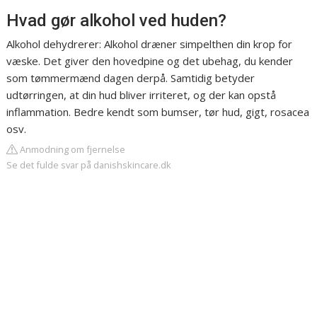
Hvad gør alkohol ved huden?
Alkohol dehydrerer: Alkohol dræner simpelthen din krop for
væske. Det giver den hovedpine og det ubehag, du kender
som tømmermænd dagen derpå. Samtidig betyder
udtørringen, at din hud bliver irriteret, og der kan opstå
inflammation. Bedre kendt som bumser, tør hud, gigt, rosacea
osv.
Anmodning om fjernelse
Se det fulde svar på danishskincare.dk