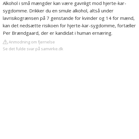
Alkohol i små mængder kan være gavnligt mod hjerte-kar-
sygdomme. Drikker du en smule alkohol, altså under
lavrisikogrænsen på 7 genstande for kvinder og 14 for mænd,
kan det nedsætte risikoen for hjerte-kar-sygdomme, fortæller
Per Brændgaard, der er kandidat i human ernæring.
Anmodning om fjernelse
Se det fulde svar på samvirke.dk