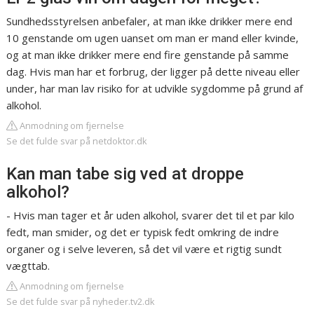
Sundhedsstyrelsen anbefaler, at man ikke drikker mere end
10 genstande om ugen uanset om man er mand eller kvinde,
og at man ikke drikker mere end fire genstande på samme
dag. Hvis man har et forbrug, der ligger på dette niveau eller
under, har man lav risiko for at udvikle sygdomme på grund af
alkohol.
Anmodning om fjernelse
Se det fulde svar på netdoktor.dk
Kan man tabe sig ved at droppe
alkohol?
- Hvis man tager et år uden alkohol, svarer det til et par kilo
fedt, man smider, og det er typisk fedt omkring de indre
organer og i selve leveren, så det vil være et rigtig sundt
vægttab.
Anmodning om fjernelse
Se det fulde svar på nyheder.tv2.dk