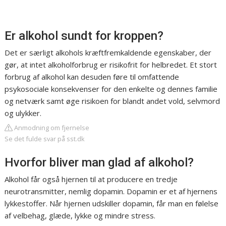
Er alkohol sundt for kroppen?
Det er særligt alkohols kræftfremkaldende egenskaber, der
gør, at intet alkoholforbrug er risikofrit for helbredet. Et stort
forbrug af alkohol kan desuden føre til omfattende
psykosociale konsekvenser for den enkelte og dennes familie
og netværk samt øge risikoen for blandt andet vold, selvmord
og ulykker.
Anmodning om fjernelse
Se det fulde svar på sst.dk
Hvorfor bliver man glad af alkohol?
Alkohol får også hjernen til at producere en tredje
neurotransmitter, nemlig dopamin. Dopamin er et af hjernens
lykkestoffer. Når hjernen udskiller dopamin, får man en følelse
af velbehag, glæde, lykke og mindre stress.