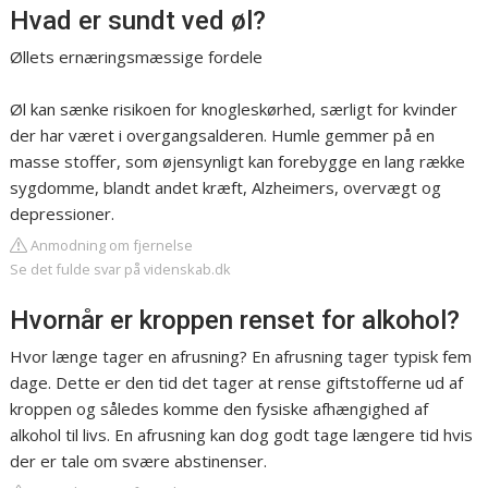
Hvad er sundt ved øl?
Øllets ernæringsmæssige fordele
Øl kan sænke risikoen for knogleskørhed, særligt for kvinder
der har været i overgangsalderen. Humle gemmer på en
masse stoffer, som øjensynligt kan forebygge en lang række
sygdomme, blandt andet kræft, Alzheimers, overvægt og
depressioner.
Anmodning om fjernelse
Se det fulde svar på videnskab.dk
Hvornår er kroppen renset for alkohol?
Hvor længe tager en afrusning? En afrusning tager typisk fem
dage. Dette er den tid det tager at rense giftstofferne ud af
kroppen og således komme den fysiske afhængighed af
alkohol til livs. En afrusning kan dog godt tage længere tid hvis
der er tale om svære abstinenser.