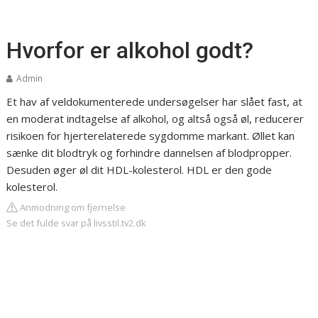
Hvorfor er alkohol godt?
Admin
Et hav af veldokumenterede undersøgelser har slået fast, at
en moderat indtagelse af alkohol, og altså også øl, reducerer
risikoen for hjerterelaterede sygdomme markant. Øllet kan
sænke dit blodtryk og forhindre dannelsen af blodpropper.
Desuden øger øl dit HDL-kolesterol. HDL er den gode
kolesterol.
Anmodning om fjernelse
Se det fulde svar på livsstil.tv2.dk