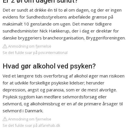
Er 2 øl om dagen sundt?
Det er sundt at drikke én til to øl om dagen, og der er ingen
evidens for Sundhedsstyrelsens anbefalede grænse på
maksimalt 10 genstande om ugen. Det mener tidligere
sundhedsminister Nick Hækkerup, der i dag er direktør for
danske bryggeriers brancheorganisation, Bryggeriforeningen.
Anmodning om fjernelse
Se det fulde svar på pov.international
Hvad gør alkohol ved psyken?
Ved et længere tids overforbrug af alkohol øger man risikoen
for at udvikle forskellige psykiske lidelser; herunder
depression, angst og paranoia, som er de mest alvorlige.
Psykisk sygdom kan medføre selvmordsforsøg eller
selvmord, og alkoholmisbrug er en af de primære årsager til
selvmord i Danmark.
Anmodning om fjernelse
Se det fulde svar på alfarehab.dk