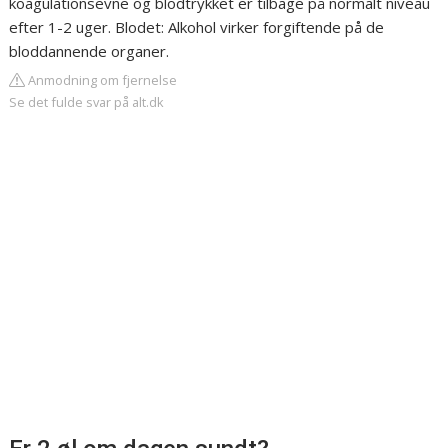
koagulationsevne og blodtrykket er tilbage på normalt niveau
efter 1-2 uger. Blodet: Alkohol virker forgiftende på de
bloddannende organer.
Anmodning om fjernelse
Se det fulde svar på alt.dk