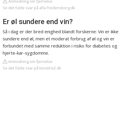
Anmodning om fjernelse
Se det fulde svar på alfa-fredensborg.dk
Er øl sundere end vin?
Så i dag er der bred enighed blandt forskerne: Vin er ikke
sundere end øl, men et moderat forbrug af øl og vin er
forbundet med samme reduktion i risiko for diabetes og
hjerte-kar-sygdomme.
Anmodning om fjernelse
Se det fulde svar på livsstil.tv2.dk