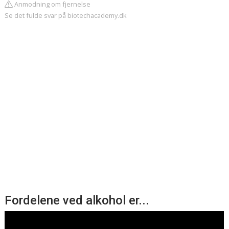
Anmodning om fjernelse
Se det fulde svar på biotechacademy.dk
Fordelene ved alkohol er...