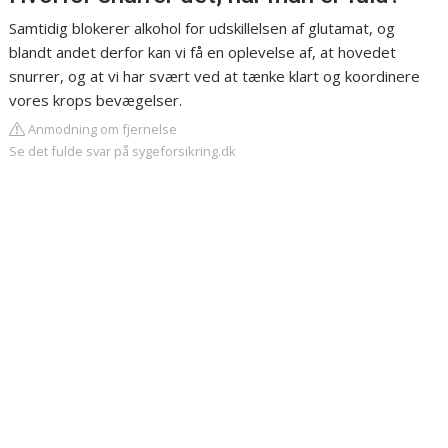
Samtidig blokerer alkohol for udskillelsen af glutamat, og
blandt andet derfor kan vi få en oplevelse af, at hovedet
snurrer, og at vi har svært ved at tænke klart og koordinere
vores krops bevægelser.
Anmodning om fjernelse
Se det fulde svar på sygeforsikring.dk