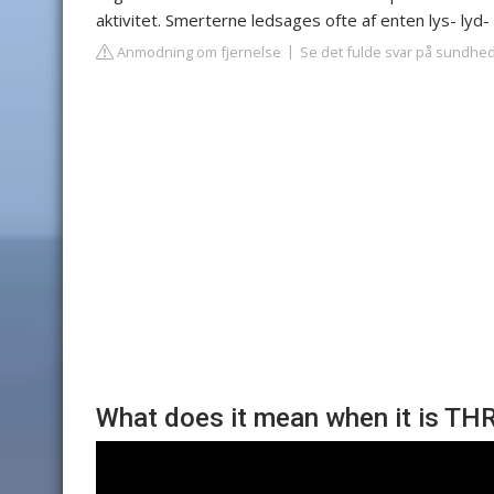
aktivitet. Smerterne ledsages ofte af enten lys- lyd
Anmodning om fjernelse
Se det fulde svar på sundh
What does it mean when it is TH