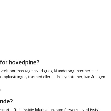
for hovedpine?
 væk, bør man tage alvorligt og få undersøgt nærmere. Er
er, opkastninger, træthed eller andre symptomer, kan årsagen
k
ende?
litet, ofte halvsidig lokalisation, som forværres ved fysisk