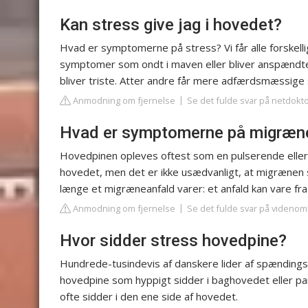
Kan stress give jag i hovedet?
Hvad er symptomerne på stress? Vi får alle forskell
symptomer som ondt i maven eller bliver anspændt
bliver triste. Atter andre får mere adfærdsmæssi
Anmodning om fjernelse
Se det fulde svar på netdokt
Hvad er symptomerne på migræn
Hovedpinen opleves oftest som en pulserende eller
hovedet, men det er ikke usædvanligt, at migrænen ski
længe et migræneanfald varer: et anfald kan vare fra 
Anmodning om fjernelse
Se det fulde svar på videno
Hvor sidder stress hovedpine?
Hundrede-tusindevis af danskere lider af spændin
hovedpine som hyppigt sidder i baghovedet eller p
ofte sidder i den ene side af hovedet.