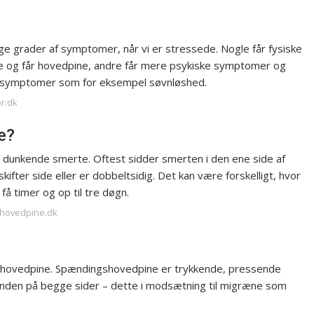
ige grader af symptomer, når vi er stressede. Nogle får fysiske
e og får hovedpine, andre får mere psykiske symptomer og
ge symptomer som for eksempel søvnløshed.
or.dk
e?
 dunkende smerte. Oftest sidder smerten i den ene side af
fter side eller er dobbeltsidig. Det kan være forskelligt, hvor
få timer og op til tre døgn.
mhovedpine.dk
gshovedpine. Spændingshovedpine er trykkende, pressende
anden på begge sider – dette i modsætning til migræne som