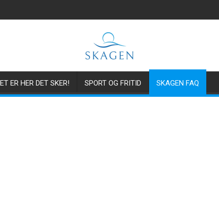
ET ER HER DET SKER!
SPORT OG FRITID
SKAGEN FAQ