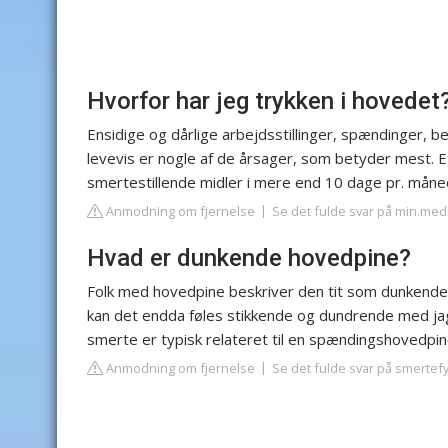
Hvorfor har jeg trykken i hovedet
Ensidige og dårlige arbejdsstillinger, spændinger, 
levevis er nogle af de årsager, som betyder mest. Et
smertestillende midler i mere end 10 dage pr. måne
Anmodning om fjernelse
Se det fulde svar på min.med
Hvad er dunkende hovedpine?
Folk med hovedpine beskriver den tit som dunkende, 
kan det endda føles stikkende og dundrende med jag
smerte er typisk relateret til en spændingshovedpi
Anmodning om fjernelse
Se det fulde svar på smertef