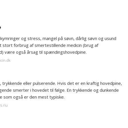
?
bekymringer og stress, mangel på søvn, dårlig søvn og usund
 stort forbrug af smertestillende medicin (brug af
d) være også årsag til spændingshovedpine.
icin.dk
trykkende eller pulserende. Hvis det er en kraftig hovedpine,
ende smerter i hovedet til følge. En trykkende og dunkende
ne som også er den mest typiske.
ys.nu