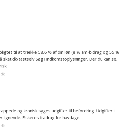
pligtet til at trække 58,6 % af din løn (8 % am-bidrag og 55 %
på skat.dk/tastselv Søg i indkomstoplysninger. Der du kan se,
isk.
.dk
ppede og kronisk syges udgifter til befordring. Udgifter i
lignende. Fiskeres fradrag for havdage.
.dk