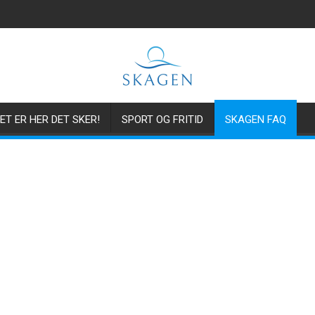
ET ER HER DET SKER!
SPORT OG FRITID
SKAGEN FAQ