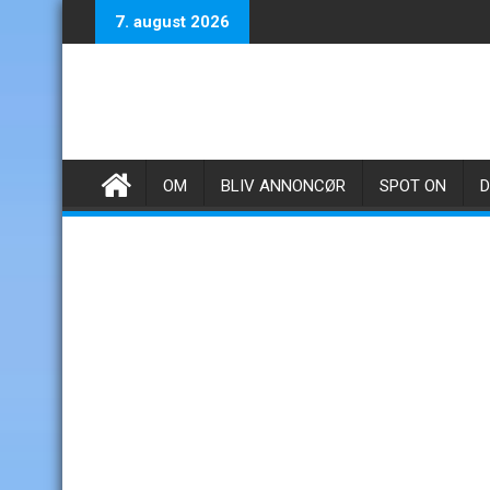
Skip
7. august 2026
to
content
OM
BLIV ANNONCØR
SPOT ON
D