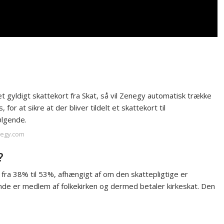
 gyldigt skattekort fra Skat, så vil Zenegy automatisk trække
 for at sikre at der bliver tildelt et skattekort til
ølgende.
negy.com
?
fra 38% til 53%, afhængigt af om den skattepligtige er
de er medlem af folkekirken og dermed betaler kirkeskat. Den