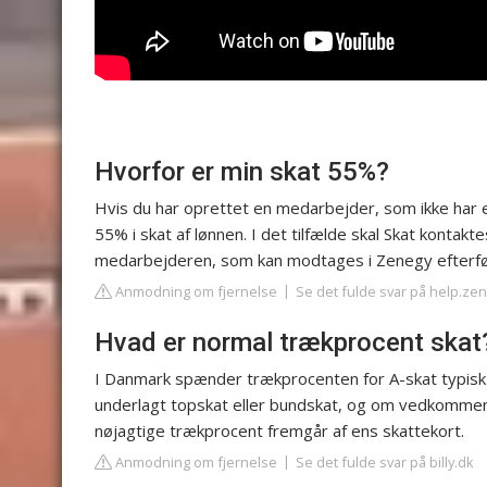
Hvorfor er min skat 55%?
Hvis du har oprettet en medarbejder, som ikke har et
55% i skat af lønnen. I det tilfælde skal Skat kontaktes,
medarbejderen, som kan modtages i Zenegy efterf
Anmodning om fjernelse
Se det fulde svar på help.ze
Hvad er normal trækprocent skat
I Danmark spænder trækprocenten for A-skat typisk 
underlagt topskat eller bundskat, og om vedkommen
nøjagtige trækprocent fremgår af ens skattekort.
Anmodning om fjernelse
Se det fulde svar på billy.dk