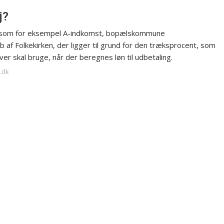
j?
 som for eksempel A-indkomst, bopælskommune
f Folkekirken, der ligger til grund for den træksprocent, som
er skal bruge, når der beregnes løn til udbetaling.
.dk