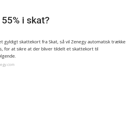
t 55% i skat?
 gyldigt skattekort fra Skat, så vil Zenegy automatisk trække
 for at sikre at der bliver tildelt et skattekort til
ølgende.
negy.com