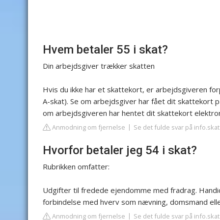
Hvem betaler 55 i skat?
Din arbejdsgiver trækker skatten
Hvis du ikke har et skattekort, er arbejdsgiveren for
A-skat). Se om arbejdsgiver har fået dit skattekort 
om arbejdsgiveren har hentet dit skattekort elektron
Anmodning om fjernelse
Se det fulde svar på info.skat
Hvorfor betaler jeg 54 i skat?
Rubrikken omfatter:
Udgifter til fredede ejendomme med fradrag. Handica
forbindelse med hverv som nævning, domsmand eller 
Anmodning om fjernelse
Se det fulde svar på info.skat