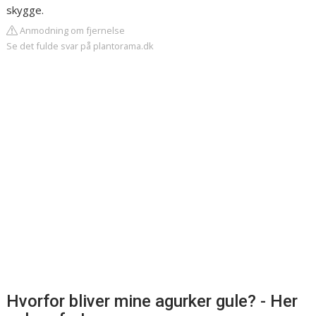
skygge.
Anmodning om fjernelse
Se det fulde svar på plantorama.dk
Hvorfor bliver mine agurker gule? - Her