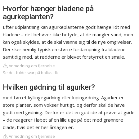
Hvorfor hænger bladene på
agurkeplanten?
Efter udplantning kan agurkeplanterne godt hænge lidt med
bladene – det behøver ikke betyde, at de mangler vand, men
kan også skyldes, at de skal vænne sig til de nye omgivelser.
Der sker nemlig typisk en større fordampning fra bladene
samtidig med, at rødderne er blevet forstyrret en smule.
Anmodning om fjernelse
Se det fulde svar på bolius.dk
Hvilken gødning til agurker?
med tørret kyllingegødning eller lupingødning. Agurker er
store planter, som vokser hurtigt, og derfor skal de have
godt med gødning. Derfor er det en god ide at prøve at gøde
– de reagerer i løbet af en lille uge på det med grønnere
blade, hvis det er her årsagen er.
Anmodning om fjernelse