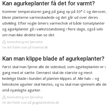
Kan agurkeplanter få det for varmt?
Kommer temperaturen gang på gang op på 30° C og derover,
bliver planterne varmeskadede og det går ud over deres
udvikling. Efter nogle timers varmechok vil både tomatplanter
og agurkplanter gå i vækststandsning i flere dage, også selv
om man ikke direkte kan se det.
Anmodning om fjernelse
Se det fulde svar på havenyt.dk
Kan man klippe blade af agurkeplanter?
Først skal man fjerne alle de sideskud, som agurkeplanten er i
gang med at sætte. Dernæst skal de største og mest
kedelige blade i bunden af planten klippes af. Alle halv – og
helvoksne agurker skal høstes, og nu skal man igennem alle de
små nyanlagte agurker.
Anmodning om fjernelse
Se det fulde svar på gugplanteskole.dk