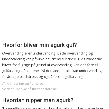
Hvorfor bliver min agurk gul?
Overvanding eller undervanding: Både overvanding og
undervanding kan påvirke agurkens sundhed. Hvis rødderne
bliver for fugtige på grund af overvanding, kan det føre til
gulfarvning af bladene. På den anden side kan undervanding
forårsage bladstress og også føre til gulfarvning.
Anmodning om fjernelse
Se det fulde svar på theseedstore.dk
Hvordan nipper man agurk?
Tommelfingerreglen er, at du kniber alle agurker, der vokser