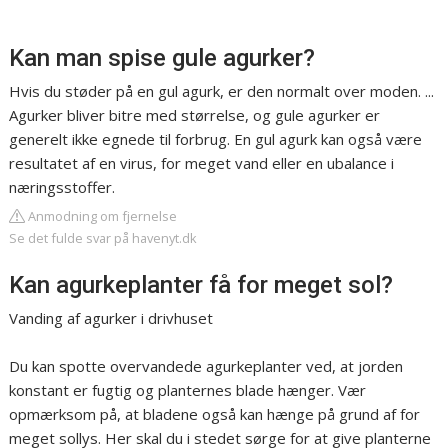
Kan man spise gule agurker?
Hvis du støder på en gul agurk, er den normalt over moden. ...
Agurker bliver bitre med størrelse, og gule agurker er
generelt ikke egnede til forbrug. En gul agurk kan også være
resultatet af en virus, for meget vand eller en ubalance i
næringsstoffer.
Anmodning om fjernelse
Se det fulde svar på havenyt.dk
Kan agurkeplanter få for meget sol?
Vanding af agurker i drivhuset
Du kan spotte overvandede agurkeplanter ved, at jorden
konstant er fugtig og planternes blade hænger. Vær
opmærksom på, at bladene også kan hænge på grund af for
meget sollys. Her skal du i stedet sørge for at give planterne