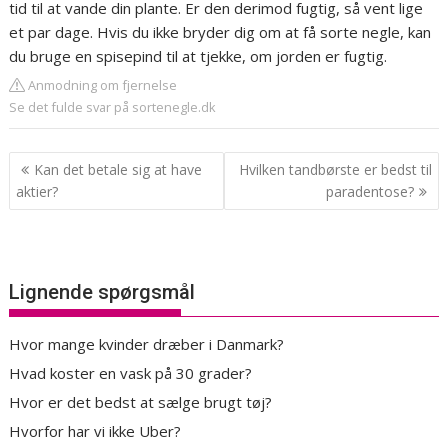
tid til at vande din plante. Er den derimod fugtig, så vent lige
et par dage. Hvis du ikke bryder dig om at få sorte negle, kan
du bruge en spisepind til at tjekke, om jorden er fugtig.
Anmodning om fjernelse
Se det fulde svar på sortenegle.dk
Indlægsnavigation
Kan det betale sig at have
Hvilken tandbørste er bedst til
aktier?
paradentose?
Lignende spørgsmål
Hvor mange kvinder dræber i Danmark?
Hvad koster en vask på 30 grader?
Hvor er det bedst at sælge brugt tøj?
Hvorfor har vi ikke Uber?