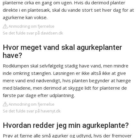
planterne cirka en gang om ugen. Hvis du derimod planter
direkte i en plantesæk, skal du vande stort set hver dag for at
agurkerne kan vokse.
Anmodning om fjernelse
Se det fulde svar på davidsen.dk
Hvor meget vand skal agurkeplanter
have?
Rodklumpen skal selvfølgelig stadig have vand, men mindre
inde omkring stænglen. Løsningen er ikke altså ikke at give
mere vand end nødvendigt, hvis planten begynder at hænge
med bladene, men derimod at skygge lidt for planterne de
første par dage efter udplantning.
Anmodning om fjernelse
Se det fulde svar på havenyt.dk
Hvordan redder jeg min agurkeplante?
Prøv at fjerne alle små agurker og udtynd, hvis der fremover