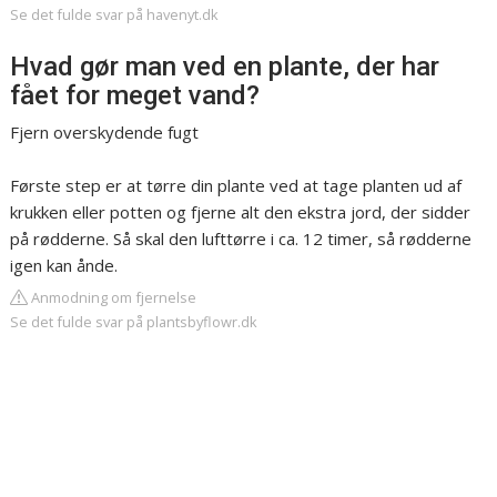
Se det fulde svar på havenyt.dk
Hvad gør man ved en plante, der har
fået for meget vand?
Fjern overskydende fugt
Første step er at tørre din plante ved at tage planten ud af
krukken eller potten og fjerne alt den ekstra jord, der sidder
på rødderne. Så skal den lufttørre i ca. 12 timer, så rødderne
igen kan ånde.
Anmodning om fjernelse
Se det fulde svar på plantsbyflowr.dk