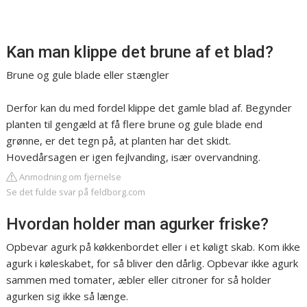
Kan man klippe det brune af et blad?
Brune og gule blade eller stængler
Derfor kan du med fordel klippe det gamle blad af. Begynder
planten til gengæld at få flere brune og gule blade end
grønne, er det tegn på, at planten har det skidt.
Hovedårsagen er igen fejlvanding, især overvandning.
Anmodning om fjernelse
Se det fulde svar på feldborg.com
Hvordan holder man agurker friske?
Opbevar agurk på køkkenbordet eller i et køligt skab. Kom ikke
agurk i køleskabet, for så bliver den dårlig. Opbevar ikke agurk
sammen med tomater, æbler eller citroner for så holder
agurken sig ikke så længe.