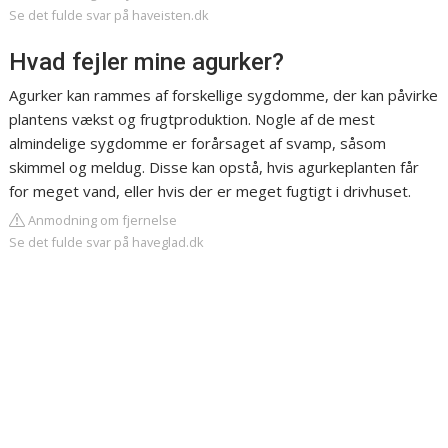
Se det fulde svar på haveisten.dk
Hvad fejler mine agurker?
Agurker kan rammes af forskellige sygdomme, der kan påvirke
plantens vækst og frugtproduktion. Nogle af de mest
almindelige sygdomme er forårsaget af svamp, såsom
skimmel og meldug. Disse kan opstå, hvis agurkeplanten får
for meget vand, eller hvis der er meget fugtigt i drivhuset.
Anmodning om fjernelse
Se det fulde svar på haveglad.dk