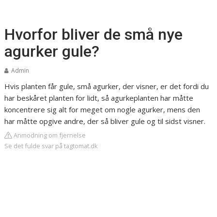
Hvorfor bliver de små nye
agurker gule?
Admin
Hvis planten får gule, små agurker, der visner, er det fordi du
har beskåret planten for lidt, så agurkeplanten har måtte
koncentrere sig alt for meget om nogle agurker, mens den
har måtte opgive andre, der så bliver gule og til sidst visner.
Anmodning om fjernelse
Se det fulde svar på tagtomat.dk