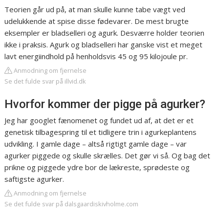
Teorien går ud på, at man skulle kunne tabe vægt ved
udelukkende at spise disse fødevarer. De mest brugte
eksempler er bladselleri og agurk. Desværre holder teorien
ikke i praksis. Agurk og bladselleri har ganske vist et meget
lavt energiindhold på henholdsvis 45 og 95 kilojoule pr.
Anmodning om fjernelse
Se det fulde svar på illvid.dk
Hvorfor kommer der pigge på agurker?
Jeg har googlet fænomenet og fundet ud af, at det er et
genetisk tilbagespring til et tidligere trin i agurkeplantens
udvikling. I gamle dage – altså rigtigt gamle dage – var
agurker piggede og skulle skrælles. Det gør vi så. Og bag det
prikne og piggede ydre bor de lækreste, sprødeste og
saftigste agurker.
Anmodning om fjernelse
Se det fulde svar på dalsgaardiskivholme.com