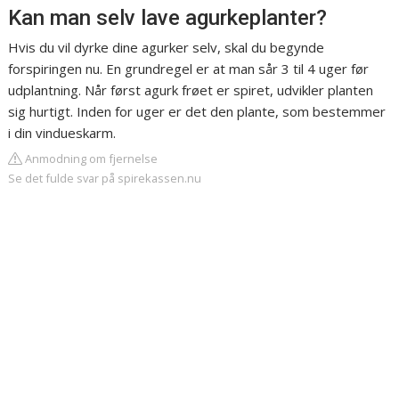
Kan man selv lave agurkeplanter?
Hvis du vil dyrke dine agurker selv, skal du begynde
forspiringen nu. En grundregel er at man sår 3 til 4 uger før
udplantning. Når først agurk frøet er spiret, udvikler planten
sig hurtigt. Inden for uger er det den plante, som bestemmer
i din vindueskarm.
Anmodning om fjernelse
Se det fulde svar på spirekassen.nu