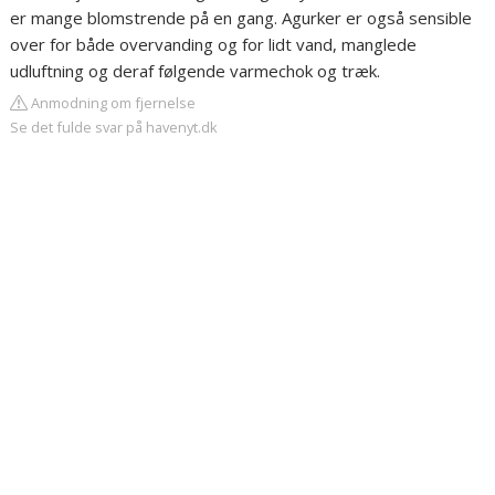
er mange blomstrende på en gang. Agurker er også sensible
over for både overvanding og for lidt vand, manglede
udluftning og deraf følgende varmechok og træk.
Anmodning om fjernelse
Se det fulde svar på havenyt.dk