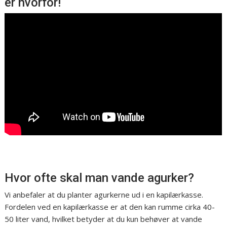
er hvorfor!
Hvor ofte skal man vande agurker?
Vi anbefaler at du planter agurkerne ud i en kapilærkasse.
Fordelen ved en kapilærkasse er at den kan rumme cirka 40-
50 liter vand, hvilket betyder at du kun behøver at vande