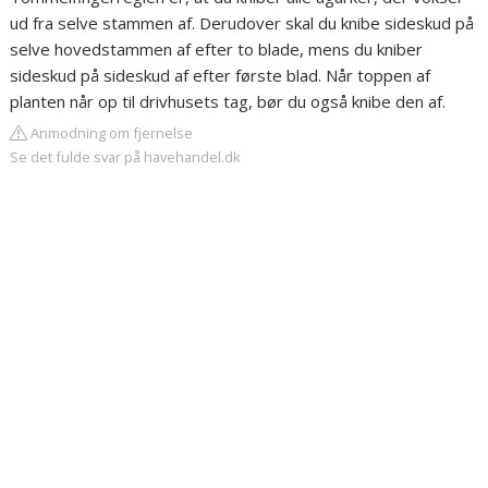
ud fra selve stammen af. Derudover skal du knibe sideskud på
selve hovedstammen af efter to blade, mens du kniber
sideskud på sideskud af efter første blad. Når toppen af
planten når op til drivhusets tag, bør du også knibe den af.
Anmodning om fjernelse
Se det fulde svar på havehandel.dk