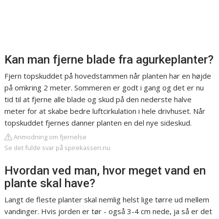
Kan man fjerne blade fra agurkeplanter?
Fjern topskuddet på hovedstammen når planten har en højde
på omkring 2 meter. Sommeren er godt i gang og det er nu
tid til at fjerne alle blade og skud på den nederste halve
meter for at skabe bedre luftcirkulation i hele drivhuset. Når
topskuddet fjernes danner planten en del nye sideskud.
Anmodning om fjernelse
Se det fulde svar på spirekassen.nu
Hvordan ved man, hvor meget vand en
plante skal have?
Langt de fleste planter skal nemlig helst lige tørre ud mellem
vandinger. Hvis jorden er tør - også 3-4 cm nede, ja så er det