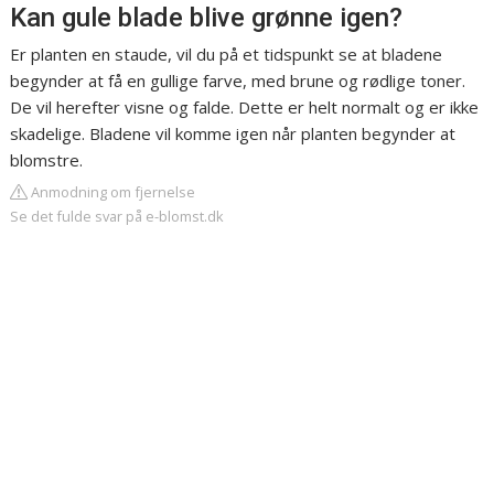
Kan gule blade blive grønne igen?
Er planten en staude, vil du på et tidspunkt se at bladene
begynder at få en gullige farve, med brune og rødlige toner.
De vil herefter visne og falde. Dette er helt normalt og er ikke
skadelige. Bladene vil komme igen når planten begynder at
blomstre.
Anmodning om fjernelse
Se det fulde svar på e-blomst.dk