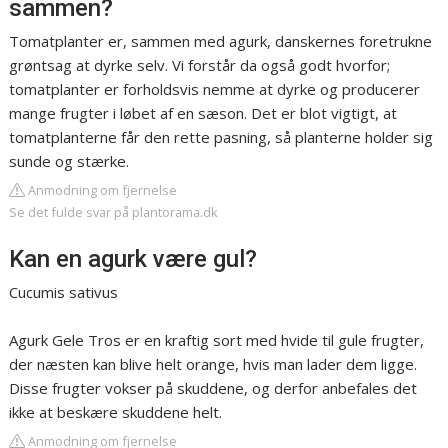
sammen?
Tomatplanter er, sammen med agurk, danskernes foretrukne
grøntsag at dyrke selv. Vi forstår da også godt hvorfor;
tomatplanter er forholdsvis nemme at dyrke og producerer
mange frugter i løbet af en sæson. Det er blot vigtigt, at
tomatplanterne får den rette pasning, så planterne holder sig
sunde og stærke.
Anmodning om fjernelse
Se det fulde svar på plantorama.dk
Kan en agurk være gul?
Cucumis sativus
Agurk Gele Tros er en kraftig sort med hvide til gule frugter,
der næsten kan blive helt orange, hvis man lader dem ligge.
Disse frugter vokser på skuddene, og derfor anbefales det
ikke at beskære skuddene helt.
Anmodning om fjernelse