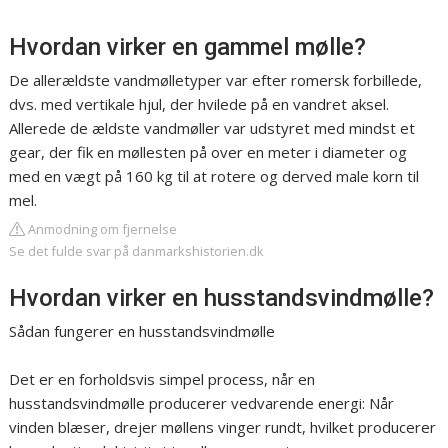
Hvordan virker en gammel mølle?
De allerældste vandmølletyper var efter romersk forbillede,
dvs. med vertikale hjul, der hvilede på en vandret aksel.
Allerede de ældste vandmøller var udstyret med mindst et
gear, der fik en møllesten på over en meter i diameter og
med en vægt på 160 kg til at rotere og derved male korn til
mel.
Anmodning om fjernelse
Se det fulde svar på danmarkshistorien.dk
Hvordan virker en husstandsvindmølle?
Sådan fungerer en husstandsvindmølle
Det er en forholdsvis simpel process, når en
husstandsvindmølle producerer vedvarende energi: Når
vinden blæser, drejer møllens vinger rundt, hvilket producerer