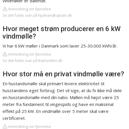
vindmøller er dalende.
Anmodning om fjernelse
Se det fulde svar på hjulmandkaptain.dk
Hvor meget strøm producerer en 6 kW
vindmølle?
Vi har 6 kW møller i Danmark som laver 25-30.000 kWh/år.
Anmodning om fjernelse
Se det fulde svar på thymoellen.dk
Hvor stor må en privat vindmølle være?
En hustandsmølle skal primært levere elektricitet til
husstandens eget forbrug. Det vil sige, at du fx ikke må dele
en husstandsmølle med din nabo. Møllen må højst være 25
meter fra fundament til vingespids og have en maksimal
effekt på 25 kW. En vindmølle over 5 meter skal være
certificeret.
Anmodning om fjernelse