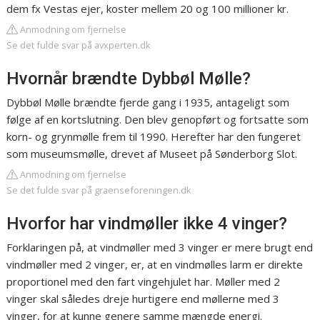
dem fx Vestas ejer, koster mellem 20 og 100 millioner kr.
Anmodning om fjernelse
Se det fulde svar på avxperten.dk
Hvornår brændte Dybbøl Mølle?
Dybbøl Mølle brændte fjerde gang i 1935, antageligt som
følge af en kortslutning. Den blev genopført og fortsatte som
korn- og grynmølle frem til 1990. Herefter har den fungeret
som museumsmølle, drevet af Museet på Sønderborg Slot.
Anmodning om fjernelse
Se det fulde svar på graenseforeningen.dk
Hvorfor har vindmøller ikke 4 vinger?
Forklaringen på, at vindmøller med 3 vinger er mere brugt end
vindmøller med 2 vinger, er, at en vindmølles larm er direkte
proportionel med den fart vingehjulet har. Møller med 2
vinger skal således dreje hurtigere end møllerne med 3
vinger, for at kunne genere samme mængde energi.