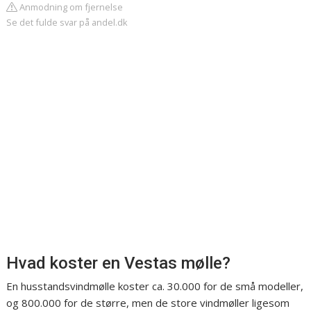
Anmodning om fjernelse
Se det fulde svar på andel.dk
Hvad koster en Vestas mølle?
En husstandsvindmølle koster ca. 30.000 for de små modeller,
og 800.000 for de større, men de store vindmøller ligesom