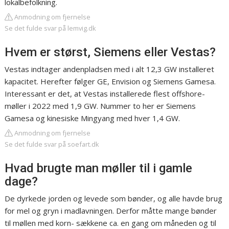
lokalbefolkning.
Anmodning om fjernelse
Se det fulde svar på lemvig.dk
Hvem er størst, Siemens eller Vestas?
Vestas indtager andenpladsen med i alt 12,3 GW installeret
kapacitet. Herefter følger GE, Envision og Siemens Gamesa.
Interessant er det, at Vestas installerede flest offshore-
møller i 2022 med 1,9 GW. Nummer to her er Siemens
Gamesa og kinesiske Mingyang med hver 1,4 GW.
Anmodning om fjernelse
Se det fulde svar på soefart.dk
Hvad brugte man møller til i gamle
dage?
De dyrkede jorden og levede som bønder, og alle havde brug
for mel og gryn i madlavningen. Derfor måtte mange bønder
til møllen med korn- sækkene ca. en gang om måneden og til