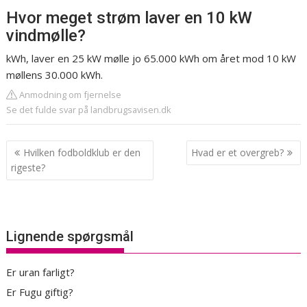
Hvor meget strøm laver en 10 kW
vindmølle?
kWh, laver en 25 kW mølle jo 65.000 kWh om året mod 10 kW
møllens 30.000 kWh.
Anmodning om fjernelse
Se det fulde svar på landbrugsavisen.dk
Indlægsnavigation
Hvilken fodboldklub er den
Hvad er et overgreb?
rigeste?
Lignende spørgsmål
Er uran farligt?
Er Fugu giftig?