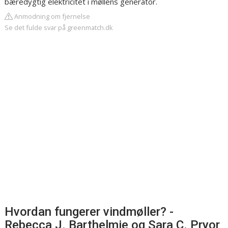
bæredygtig elektricitet i møllens generator.
Anmodning om fjernelse
Se det fulde svar på greenmatch.dk
Hvordan fungerer vindmøller? -
Rebecca J. Barthelmie og Sara C. Pryor