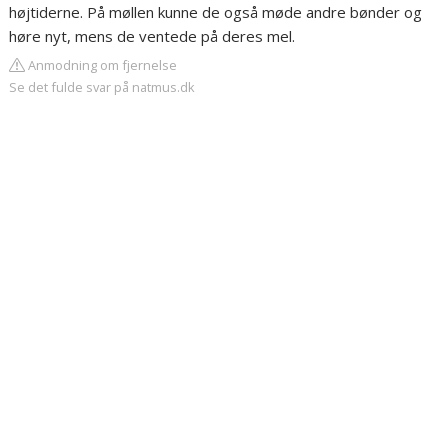
højtiderne. På møllen kunne de også møde andre bønder og
høre nyt, mens de ventede på deres mel.
Anmodning om fjernelse
Se det fulde svar på natmus.dk