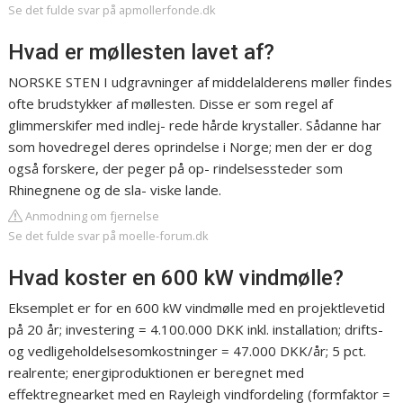
Se det fulde svar på apmollerfonde.dk
Hvad er møllesten lavet af?
NORSKE STEN I udgravninger af middelalderens møller findes
ofte brudstykker af møllesten. Disse er som regel af
glimmerskifer med indlej- rede hårde krystaller. Sådanne har
som hovedregel deres oprindelse i Norge; men der er dog
også forskere, der peger på op- rindelsessteder som
Rhinegnene og de sla- viske lande.
Anmodning om fjernelse
Se det fulde svar på moelle-forum.dk
Hvad koster en 600 kW vindmølle?
Eksemplet er for en 600 kW vindmølle med en projektlevetid
på 20 år; investering = 4.100.000 DKK inkl. installation; drifts-
og vedligeholdelsesomkostninger = 47.000 DKK/år; 5 pct.
realrente; energiproduktionen er beregnet med
effektregnearket med en Rayleigh vindfordeling (formfaktor =