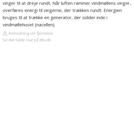
vinger til at dreje rundt. Når luften rammer vindmøllens vinger,
overføres energi til vingerne, der trækkes rundt. Energien
bruges til at trække en generator, der sidder inde i
vindmøllehuset (nacellen).
Anmodning om fjernelse
Se det fulde svar på dtu.dk