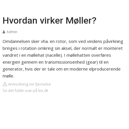
Hvordan virker Møller?
Admin
Omdannelsen sker vha. en rotor, som ved vindens påvirkning
bringes i rotation omkring sin aksel, der normalt er monteret
vandret i en møllehat (nacelle). I møllehatten overføres
energien gennem en transmissionsenhed (gear) til en
generator, hvis der er tale om en moderne elproducerende
mølle.
Anmodning om fjernelse
Se det fulde svar på lex.dk