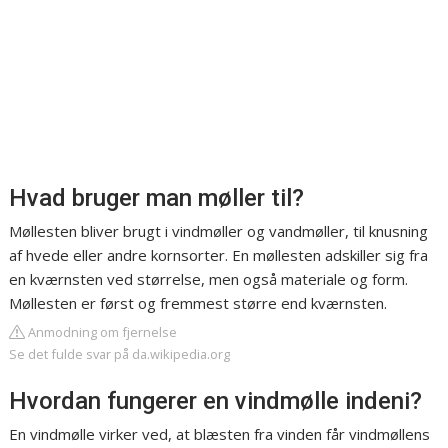
Hvad bruger man møller til?
Møllesten bliver brugt i vindmøller og vandmøller, til knusning
af hvede eller andre kornsorter. En møllesten adskiller sig fra
en kværnsten ved størrelse, men også materiale og form.
Møllesten er først og fremmest større end kværnsten.
Anmodning om fjernelse
Se det fulde svar på da.wikipedia.org
Hvordan fungerer en vindmølle indeni?
En vindmølle virker ved, at blæsten fra vinden får vindmøllens