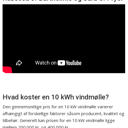
Hvad koster en 10 kWh vindmølle?
Den gennemsnitlige pris for en 10 kW vindmølle varierer
afhængigt af forskellige faktorer såsom producent, kvalitet og
tilbehør. Generelt kan prisen for en 10 kW vindmølle ligge
mellem 200.000 kr. og 400.000 kr.