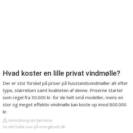
Hvad koster en lille privat vindmølle?
Der er stor forskel på priser på husstandsvindmøller alt efter
type, størrelsen samt kvaliteten af denne. Priserne starter
som regel fra 30.000 kr. for de helt små modeller, mens en
stor og meget effektiv vindmølle kan koste op imod 800.000
kr.
Anmodning om fjernelse
Se det fulde svar på energikoeb.dk