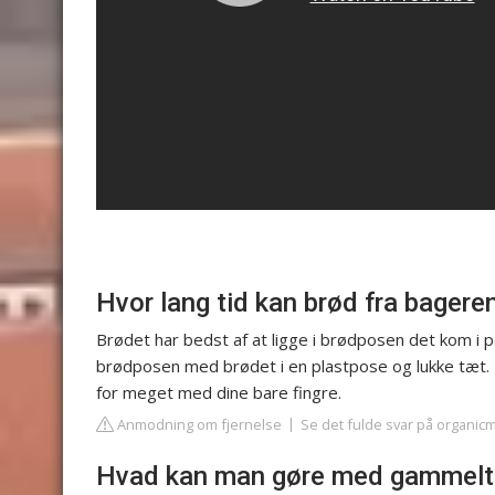
Hvor lang tid kan brød fra bagere
Brødet har bedst af at ligge i brødposen det kom i 
brødposen med brødet i en plastpose og lukke tæt. H
for meget med dine bare fingre.
Anmodning om fjernelse
Se det fulde svar på organic
Hvad kan man gøre med gammelt