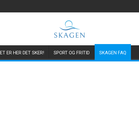
ET ER HER DET SKER!
SPORT OG FRITID
SKAGEN FAQ