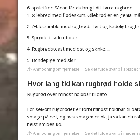
6 opskrifter: Sådan får du brugt dit tørre rugbrød
Øllebrød med flødeskum. Øllebrød er en genial måde
Æblecrumble med rugbrød. Tørt og kedeligt rugbrød
Sprøde brødcrutoner. ...
Rugbrødstoast med ost og skinke. ...
Bondepige med slør.
Anmodning om fjernelse
Se det fulde svar på spisbed
Hvor lang tid kan rugbrød holde s
Rugbrød over mindst holdbar til dato
For selvom rugbrødet er forbi mindst holdbar til da
smage på det, og hvis smagen er ok, ja så kan du rol
helst smides ud.
Anmodning om fjernelse
Se det fulde svar på madens