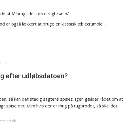
 at få brugt det tørre rugbrød på. ...
 er også lækkert at bruge en klassisk æblecrumble. ...
re.dk
ig efter udløbsdatoen?
toen, så kan det stadig sagtens spises. Igen gælder rådet om at
igt spise det. Men hvis der er mug på rugbrødet, så skal det
verden.dk