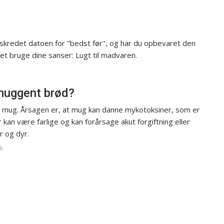
rskredet datoen for "bedst før", og har du opbevaret den
det bruge dine sanser: Lugt til madvaren.
 muggent brød?
d mug. Årsagen er, at mug kan danne mykotoksiner, som er
an være farlige og kan forårsage akut forgiftning eller
r og dyr.
dk