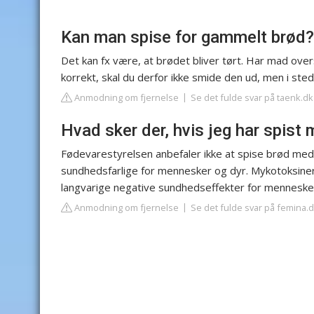
Kan man spise for gammelt brød?
Det kan fx være, at brødet bliver tørt. Har mad ove
korrekt, skal du derfor ikke smide den ud, men i ste
Anmodning om fjernelse
Se det fulde svar på taenk.dk
Hvad sker der, hvis jeg har spist
Fødevarestyrelsen anbefaler ikke at spise brød me
sundhedsfarlige for mennesker og dyr. Mykotoksiner k
langvarige negative sundhedseffekter for menneske
Anmodning om fjernelse
Se det fulde svar på femina.