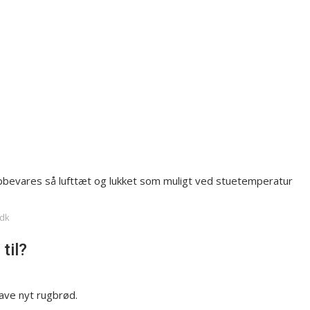
 Opbevares så lufttæt og lukket som muligt ved stuetemperatur
.dk
til?
lave nyt rugbrød.