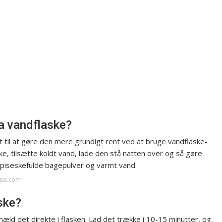
ra vandflaske?
dt til at gøre den mere grundigt rent ved at bruge vandflaske-
ke, tilsætte koldt vand, lade den stå natten over og så gøre
spiseskefulde bagepulver og varmt vand.
nse.com
ske?
 hæld det direkte i flasken. Lad det trække i 10-15 minutter, og