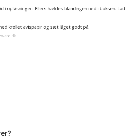
lød i opløsningen. Ellers hældes blandingen ned i boksen. Lad
med krøllet avispapir og sæt låget godt på.
eware.dk
ver?