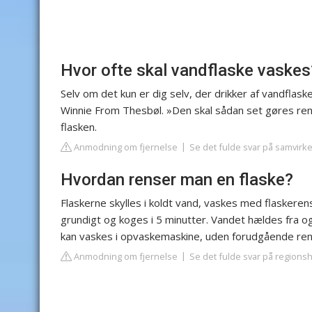
Hvor ofte skal vandflaske vaskes
Selv om det kun er dig selv, der drikker af vandflas
Winnie From Thesbøl. »Den skal sådan set gøres ren h
flasken.
Anmodning om fjernelse
Se det fulde svar på samvirk
Hvordan renser man en flaske?
Flaskerne skylles i koldt vand, vaskes med flaskere
grundigt og koges i 5 minutter. Vandet hældes fra og
kan vaskes i opvaskemaskine, uden forudgående ren
Anmodning om fjernelse
Se det fulde svar på regions