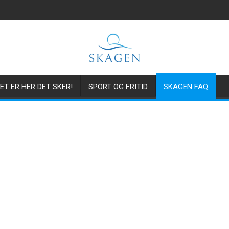
ET ER HER DET SKER!
SPORT OG FRITID
SKAGEN FAQ