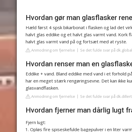
Hvordan gør man glasflasker ren
Hæld først 4 spsk bikarbonat i flasken og lad det vir
halvt glas eddike og et halvt glas varmt vand. Kork 
halvt glas varmt vand på og fortsæt med at ryste.
Anmodning om fjernelse
Se det fulde svar på dk.glob
Hvordan renser man en glasflask
Eddike + vand. Bland eddike med vand i et forhold p
har en meget stærk rengøringsevne. Det kan ikke kun
glasvandflasken.
Anmodning om fjernelse
Se det fulde svar på dk.dill
Hvordan fjerner man dårlig lugt fr
Fjern lugt:
Opløs fire spiseskefulde bagepulver i en liter var