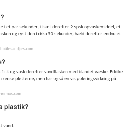
e?
ke i et par sekunder, tilsæt derefter 2 spsk opvaskemiddel, et
flasken og ryst den i cirka 30 sekunder, hæld derefter endnu et
albottlesandjars.com
e?
å 1: 4 og vask derefter vandflasken med blandet væske. Eddike
 rense pletterne, men har også en vis poleringsvirkning på
erthermos.com
a plastik?
mt vand.