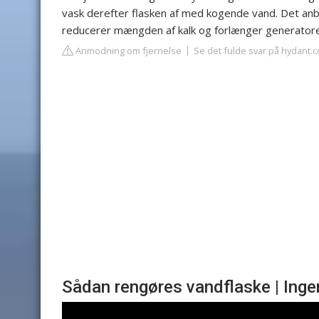
vask derefter flasken af med kogende vand. Det anb
reducerer mængden af kalk og forlænger generatore
Anmodning om fjernelse
Se det fulde svar på hydant.
Sådan rengøres vandflaske | Inge