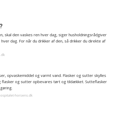
?
ken, skal den vaskes ren hver dag, siger husholdningsrådgiver
ver dag. For når du drikker af den, så drikker du direkte af
e.dk
nser, opvaskemiddel og varmt vand. Flasker og sutter skylles
 flasker og sutter opbevares tørt og tildækket. Sutteflasker
gøring.
hospitalet-horsens.dk